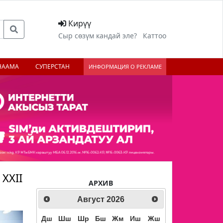
Кирүү
Сыр сөзүм кандай эле?
Каттоо
НААМА
СУПЕРСТАН
ИНФОРМАЦИЯ О РЕКЛАМЕ
XXII
АРХИВ
Август
2026
Дш
Шш
Шр
Бш
Жм
Иш
Жш