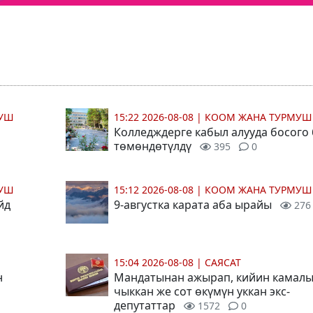
МУШ
15:22 2026-08-08
|
КООМ ЖАНА ТУРМУШ
Колледждерге кабыл алууда босого
төмөндөтүлдү
395
0
МУШ
15:12 2026-08-08
|
КООМ ЖАНА ТУРМУШ
йд
9-августка карата аба ырайы
276
15:04 2026-08-08
|
САЯСАТ
н
Мандатынан ажырап, кийин камал
чыккан же сот өкүмүн уккан экс-
депутаттар
1572
0