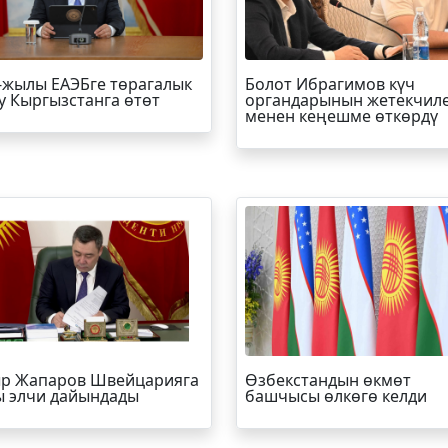
-жылы ЕАЭБге төрагалык
Болот
Ибрагимов
күч
у Кыргызстанга өтөт
органдарынын жетекчил
менен кеңешме өткөрдү
р Жапаров Швейцарияга
Өзбекстандын өкмөт
 элчи дайындады
башчысы өлкөгө келди