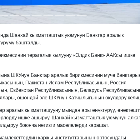
нда Шанхай кызматташтык уюмунун Банктар аралык
туруму башталды.
икмесинин төрагалык кылууну «Элдик Банк» ААКсы ишке
сына ШКУнун Банктар аралык бирикмесинин мүчө банктар
икасынын, Пакистан Ислам Республикасынын, Россия
ын, Өзбекстан Республикасынын, Беларусь Республикасы
ялары, ошондой эле ШКУнун Катчылыгынын өкүлдөрү кели
 аралык кызматташууну мындан ары өнүктүрүү, өнөктөшт
орлорду ишке ашыруу, Шанхай кызматташтык уюмунун алка
лдыруу боюнча негизги маселелерди карашат.
амлекеттердин каржы институттарынын ортосундагы