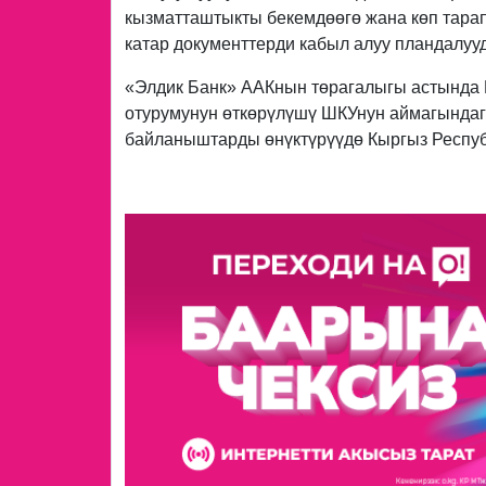
кызматташтыкты бекемдөөгө жана көп тарап
катар документтерди кабыл алуу пландалууд
«Элдик Банк» ААКнын төрагалыгы астында 
отурумунун өткөрүлүшү ШКУнун аймагында
байланыштарды өнүктүрүүдө Кыргыз Респуб