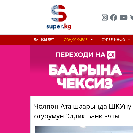
БАШКЫ БЕТ
СОҢКУ КАБАР
СУПЕР-ИНФО
Чолпон-Ата шаарында ШКУнун
отурумун Элдик Банк ачты