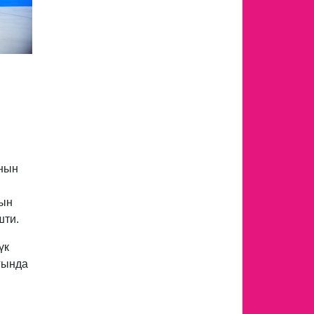
ынын
нын
шти.
үк
гында