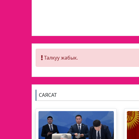
Талкуу жабык.
САЯСАТ