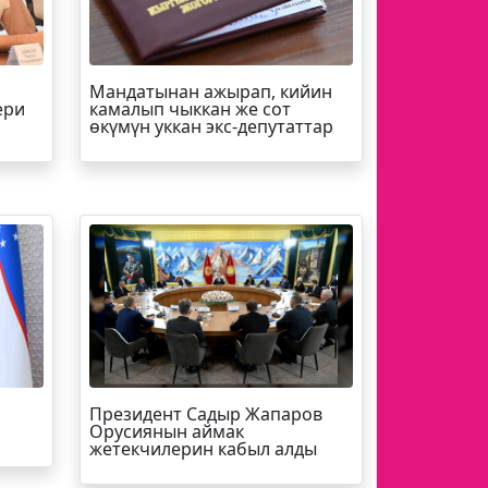
Мандатынан ажырап, кийин
ери
камалып чыккан же сот
өкүмүн уккан экс-депутаттар
Президент Садыр Жапаров
Орусиянын аймак
жетекчилерин кабыл алды