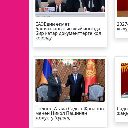
ЕАЭБдин өкмөт
2027
башчыларынын жыйынында
кылу
бир катар документтерге кол
коюлду
Чолпон-Атада Садыр Жапаров
Сады
менен Никол Пашинян
жаңы
жолукту
(сүрөт)