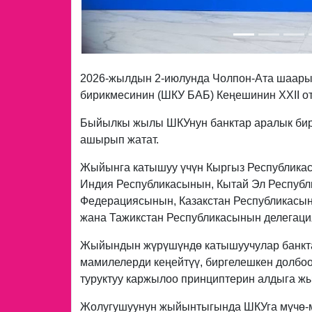
2026-жылдын 2-июлунда Чолпон-Ата шаары
бирикмесинин (ШКУ БАБ) Кеңешинин XXII о
Быйылкы жылы ШКУнун банктар аралык бир
ашырып жатат.
Жыйынга катышуу үчүн Кыргыз Республика
Индия Республикасынын, Кытай Эл Республ
Федерациясынын, Казакстан Республикасын
жана Тажикстан Республикасынын делегаци
Жыйындын жүрүшүндө катышуучулар банктар
мамилелерди кеңейтүү, биргелешкен долбо
туруктуу каржылоо принциптерин алдыга жы
Жолугушуунун жыйынтыгында ШКУга мүчө-м