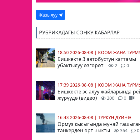
Жазылуу
РУБРИКАДАГЫ СОҢКУ КАБАРЛАР
18:50 2026-08-08
|
КООМ ЖАНА ТУР
Бишкекте 3 автобустун каттамы
убактылуу өзгөрөт
2
0
17:39 2026-08-08
|
КООМ ЖАНА ТУР
Бишкекте эс алуу жайларында ре
жүрүүдө (видео)
200
0
16:43 2026-08-08
|
ТҮРКҮН ДҮЙНӨ
Ормуз кысыгында мунай ташыга
танкерден өрт чыкты
364
0