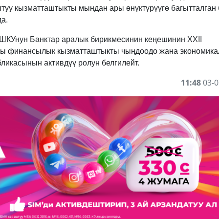
туу кызматташтыкты мындан ары өнүктүрүүгө багытталган
а.
ШКУнун Банктар аралык бирикмесинин кеңешинин XXII
гы финансылык кызматташтыкты чыңдоодо жана экономика
ликасынын активдүү ролун белгилейт.
11:48
03-0