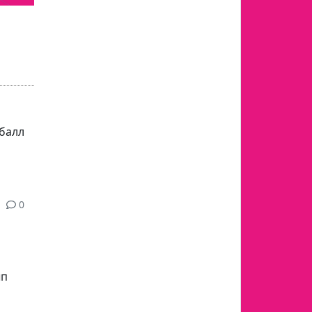
 балл
0
ып