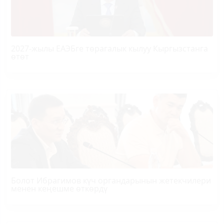
2027-жылы ЕАЭБге төрагалык кылуу Кыргызстанга
өтөт
Болот
Ибрагимов
күч органдарынын жетекчилери
менен кеңешме өткөрдү