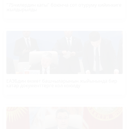
"75чилердин каты" боюнча сот отуруму кийинкиге
жылдырылды
ЕАЭБдин өкмөт башчыларынын жыйынында бир
катар документтерге кол коюлду