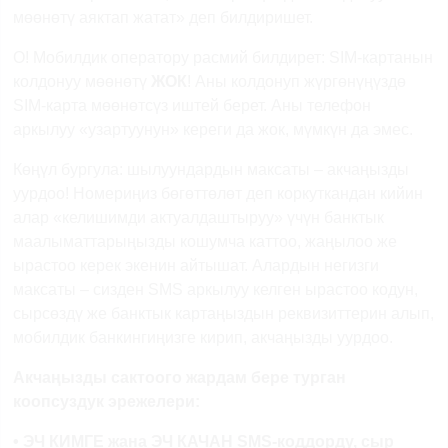
мөөнөтү
аяктап
жатат
»
деп
билдиришет
.
О!
М
обилдик
оператору
расмий
билдирет
:
SIM-
картанын
колдонуу
мөөнөтү
ЖОК
!
Аны
колдонуп
жүргөнүңүздө
SIM-карта
мөөнөтсүз
иштей
берет. Аны телефон
аркылуу
«
узартуунун
»
кереги
да жок,
мүмкүн
да
эмес
.
Көңүл
бур
гула
:
шылуундардын
максаты
–
акчаңызды
уурдоо
!
Номериңиз бөгөттөлөт деп коркуткандан кийин
алар «келишимди актуалдаштыруу» үчүн банктык
маалыматтарыңызды кошумча каттоо, жаңылоо же
ырастоо керек экенин айтышат.
Алардын негизги
максаты – сизден SMS аркылуу келген ырастоо кодун,
сырсөздү же банктык картаңыздын реквизиттерин алып,
мобилдик банкингиңизге кирип, акчаңызды уурдоо.
Акчаңызды
сакт
оого
жардам
бере
турган
коопсуздук
эрежелери
:
•
ЭЧ КИМГЕ
жана
ЭЧ КАЧАН
SMS-
коддорду
, сыр