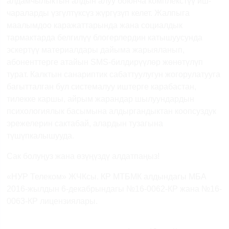
алдамчылыктын
алдын
алуу
боюнча
комплекстүү
иш-
чараларды
үзгүлтүксүз
жүргүзүп
келет
.
Жалпыга
маалымдоо
каражаттарында
жана
социалдык
тармактарда
белгилүү
блогерлердин
катышуусунда
эскертүү
материалдары
дайыма
жарыяланып
,
абоненттерге
атайын
SMS-
билдирүүлөр
жөнөтүлүп
турат
.
Калктын
санариптик
сабаттуулугун
жогорулатууга
багытталган
бул
системалуу
иштерге
карабастан
,
тилекке
каршы
,
айрым
жарандар
шылуундардын
психологиялык
басымына
алдыргандыктан
коопсуздук
эрежелерин
сактабай
,
алардын
тузагына
түшүп
калышууда
.
С
а
к
болуңуз
жана
өзүңүздү
алдатпаңыз
!
«НУР Телеком»
ЖЧКсы
.
КР МТБМК алдындагы МБА
2016-жылдын 6-декабрындагы №16-0062-КР
жана
№16-
0063-КР
лицензиялары
.