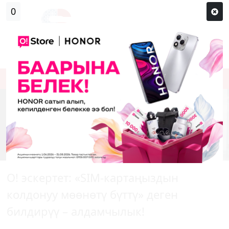
Кирүү
Сыр сөзүм кандай эле?
Каттоо
О!
эскертет
: «SIM-
картаңыздын
колдонуу
мөөнөтү
бүттү
»
деген
билдирүү
–
алдамчылык
!