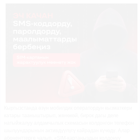
Кыргызстанда
өзүн
мобилдик
оператордун
кызматкери
катары
тааныштырып
,
жөнөкөй
, бирок
дагы
деле
натыйжалуу
алдамчылык
схемасын
колдонгон
телефон
шылуундарынын
активдүүлүгү
кайрадан
күчөдү
.
Алар
абоненттерге
чалып
, «SIM-
картаңыздын
колдонуу