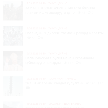
12:39 2026-08-10
|
ТҮРКҮН ДҮЙНӨ
ХАМАС Тынчтык кеңешинин Газа боюнча
планын ишке ашырууга даяр
42
0
12:26 2026-08-10
|
ТҮРКҮН ДҮЙНӨ
Ноландын "Одиссея" тасмасы рекорд жаратты
77
0
12:13 2026-08-10
|
ТҮРКҮН ДҮЙНӨ
Папа Римский Орусия менен Украинаны
сүйлөшүүгө чакырды
117
0
12:02 2026-08-10
|
КООМ ЖАНА ТУРМУШ
"Жаштык арена" кандай курулган?
195
0
11:42 2026-08-10
|
МАДАНИЯТ, ШОУ-БИЗНЕС