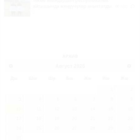
Төкмө акындардын республикалык
айтышында жеңүүчүлөр аныкталды
330
0
АРХИВ
Август
2026
Дш
Шш
Шр
Бш
Жм
Иш
Жш
1
2
3
4
5
6
7
8
9
10
11
12
13
14
15
16
17
18
19
20
21
22
23
24
25
26
27
28
29
30
31