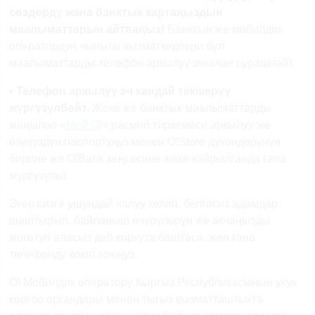
сөздөрдү
жана
банктык
картаңыздын
маалыматтарын
айтпаңыз
!
Банктын
же
мобилдик
оператордун
чыныгы
кызматкерлери
бул
маалыматтарды
телефон
аркылуу
эч
качан
сурашпайт
.
•
Телефон
аркылуу
эч
кандай
текшерүү
жүргүзүлбөйт
.
Жеке же
банктык
маалыматтарды
жаңылоо
«
Мой О!
»
расмий
тиркемеси
аркылуу
же
өзүңүздүн
паспортуңуз
менен
O!Store
дүкөндөрүнүн
бирине
же
O!Bank
кеңсесине
жеке
кайрылганда
гана
жүргүзүлөт
.
Эгер
сизге
ушундай
чалуу
келип
,
белгисиз
адамдар
шаштырып
,
байланыш
өчүрүлөрүн
же
акчаңызды
жоготуп
аласыз
деп
коркута
баштаса
,
жөн
гана
телефонду
коюп
коюңуз
.
О!
М
обилдик
оператору
Кыргыз
Республикасынын
укук
коргоо
органдары
менен
тыгыз
кызматташтыкта