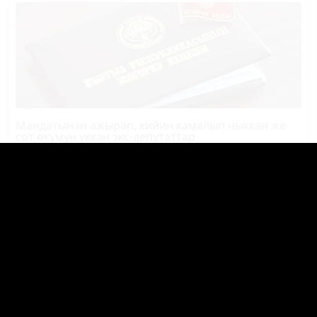
Мандатынан ажырап, кийин камалып чыккан же
сот өкүмүн уккан экс-депутаттар
Чолпон-Атада Садыр Жапаров менен Никол