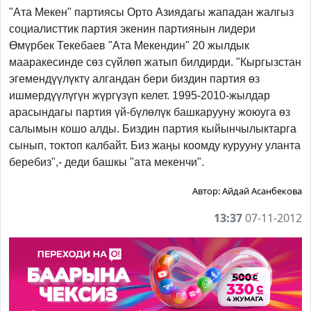
"Ата Мекен" партиясы Орто Азиядагы жападан жалгыз
социалисттик партия экенин партиянын лидери
Өмүрбек Текебаев "Ата Мекендин" 20 жылдык
мааракесинде сөз сүйлөп жатып билдирди. "Кыргызстан
эгемендүүлүктү алгандан бери биздин партия өз
ишмердүүлүгүн жүргүзүп келет. 1995-2010-жылдар
арасындагы партия үй-бүлөлүк башкарууну жоюуга өз
салымын кошо алды. Биздин партия кыйынчылыктарга
сынып, токтоп калбайт. Биз жаңы коомду курууну уланта
беребиз",- деди башкы "ата мекенчи".
Автор:
Айдай Асанбекова
13:37
07-11-2012