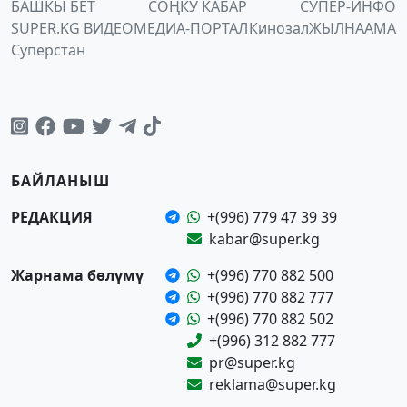
БАШКЫ БЕТ
СОҢКУ КАБАР
СУПЕР-ИНФО
SUPER.KG ВИДЕО
МЕДИА-ПОРТАЛ
Кинозал
ЖЫЛНААМА
Суперстан
БАЙЛАНЫШ
РЕДАКЦИЯ
+(996) 779 47 39 39
kabar@super.kg
Жарнама бөлүмү
+(996) 770 882 500
+(996) 770 882 777
+(996) 770 882 502
+(996) 312 882 777
pr@super.kg
reklama@super.kg