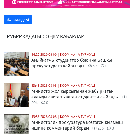
Жазылуу
РУБРИКАДАГЫ СОҢКУ КАБАРЛАР
14:20 2026-08-06
|
КООМ ЖАНА ТУРМУШ
Акыйкатчы студенттер боюнча Башкы
прокуратурага кайрылды
97
0
13:43 2026-08-06
|
КООМ ЖАНА ТУРМУШ
Министр жол кырсыгынан жабыркаган
адамды сактап калган студентти сыйлады
204
0
13:36 2026-08-06
|
КООМ ЖАНА ТУРМУШ
Министрлик прокуратура козгогон кылмыш
ишине комментарий берди
276
0