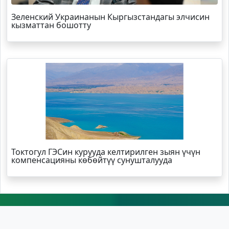
Зеленский Украинанын Кыргызстандагы элчисин
кызматтан бошотту
Токтогул ГЭСин курууда келтирилген зыян үчүн
компенсацияны көбөйтүү сунушталууда