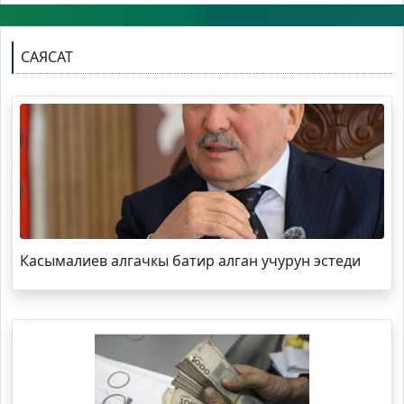
САЯСАТ
Касымалиев алгачкы батир алган учурун эстеди