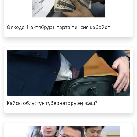
Өлкөдө 1-октябрдан тарта пенсия көбөйөт
Кайсы облустун губернатору эң жаш?