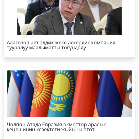
Алагөзов чет элдик жеке аскердик компания
тууралуу маалыматты төгүндөдү
Чолпон-Атада Евразия өкмөттөр аралык
кеңешинин кезектеги жыйыны өтөт