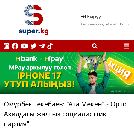
Кирүү
Сыр сөзүм кандай эле?
Каттоо
Өмүрбек Текебаев: "Ата Мекен" - Орто
Азиядагы жалгыз социалисттик
партия"