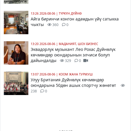
13:26 2026-08-06
|
ТҮРКҮН ДҮЙНӨ
Айга биринчи конгон адамдын үйү сатыкка
чыкты
360
0
13:20 2026-08-06
|
МАДАНИЯТ, ШОУ-БИЗНЕС
Эквадорлук музыкант Лео Рохас Дүйнөлүк
көчмөндөр оюндарынын элчиси болуп
дайындалды
329
0
13:07 2026-08-06
|
КООМ ЖАНА ТУРМУШ
Улуу Британия Дүйнөлүк көчмөндөр
оюндарына 50дөн ашык спортчу жөнөтөт
238
0