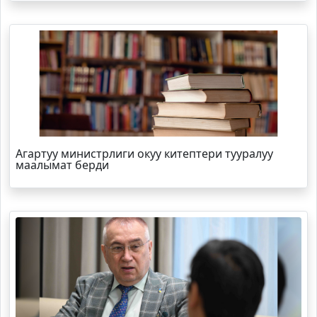
Агартуу министрлиги окуу китептери тууралуу
маалымат берди