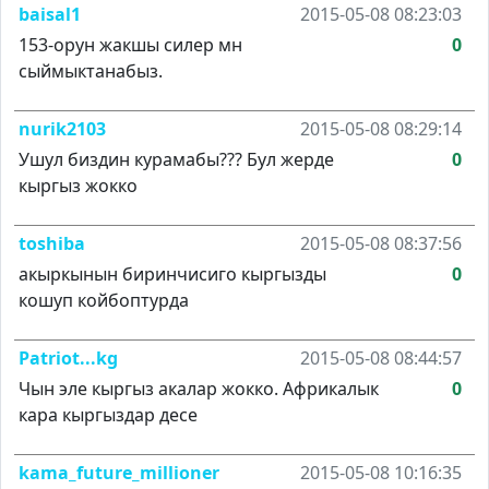
baisal1
2015-05-08 08:23:03
153-орун жакшы силер мн
0
сыймыктанабыз.
nurik2103
2015-05-08 08:29:14
Ушул биздин курамабы??? Бул жерде
0
кыргыз жокко
toshiba
2015-05-08 08:37:56
акыркынын биринчисиго кыргызды
0
кошуп койбоптурда
Patriot...kg
2015-05-08 08:44:57
Чын эле кыргыз акалар жокко. Африкалык
0
кара кыргыздар десе
kama_future_millioner
2015-05-08 10:16:35