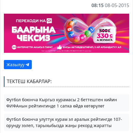
08:15
08-05-2015
Жазылуу
ТЕКТЕШ КАБАРЛАР:
Футбол боюнча Кыргыз курамасы 2 беттештен кийин
ФИФАнын рейтингинде 1 сапка өйдө көтөрүлөт
Футбол боюнча улуттук курам эл аралык рейтингде 107-
орунду ээлеп, тарыхыбызда жаңы рекорд жаратты