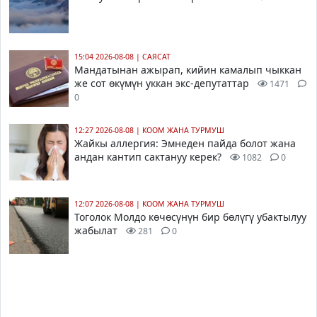
15:04 2026-08-08
|
САЯСАТ
Мандатынан ажырап, кийин камалып чыккан
же сот өкүмүн уккан экс-депутаттар
1471
0
12:27 2026-08-08
|
КООМ ЖАНА ТУРМУШ
Жайкы аллергия: Эмнеден пайда болот жана
андан кантип сактануу керек?
1082
0
12:07 2026-08-08
|
КООМ ЖАНА ТУРМУШ
Тоголок Молдо көчөсүнүн бир бөлүгү убактылуу
жабылат
281
0