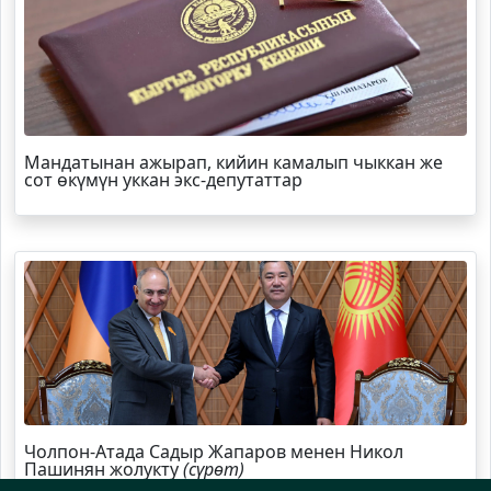
Мандатынан ажырап, кийин камалып чыккан же
сот өкүмүн уккан экс-депутаттар
Чолпон-Атада Садыр Жапаров менен Никол
Пашинян жолукту
(сүрөт)