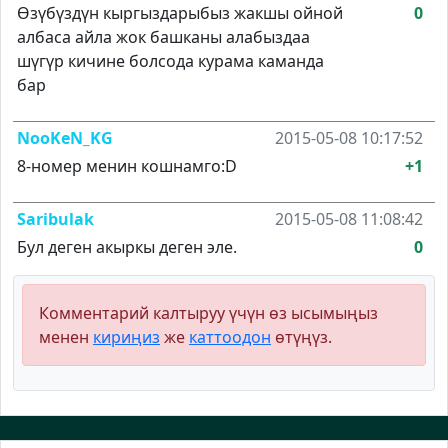
Өзүбүздүн кыргыздарыбыз жакшы ойной
0
албаса айла жок башканы алабыздаа
шүгүр кичине болсода курама каманда
бар
NooKeN_KG
2015-05-08 10:17:52
8-номер менин кошнамго:D
+1
Saribulak
2015-05-08 11:08:42
Бул деген акыркы деген эле.
0
Комментарий калтыруу үчүн өз ысымыңыз
менен
кириңиз
же
каттоодон
өтүңүз.