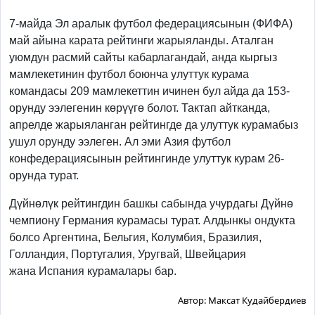
Previous
Next
7-майда Эл аралык футбол федерациясынын (ФИФА)
май айына карата рейтинги жарыяланды. Аталган
уюмдун расмий сайты кабарлагандай, анда кыргыз
мамлекетинин футбол боюнча улуттук курама
командасы 209 мамлекеттин ичинен бул айда да 153-
орунду ээлегенин көрүүгө болот. Тактап айтканда,
апрелде жарыяланган рейтингде да улуттук курамабыз
ушул орунду ээлеген. Ал эми Азия футбол
конфедерациясынын рейтингинде улуттук курам 26-
орунда турат.
Дүйнөлүк рейтингдин башкы сабында учурдагы Дүйнө
чемпиону Германия курамасы турат. Алдынкы ондукта
болсо
Аргентина,
Бельгия,
Колумбия,
Бразилия,
Голландия,
Португалия,
Уругвай,
Швейцария
жана
Испания курамалары бар.
Автор:
Максат Кудайбердиев