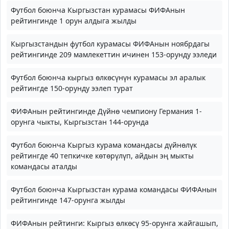
Футбол боюнча Кыргызстан курамасы ФИФАнын
рейтингинде 1 орун алдыга жылды
Кыргызстандын футбол курамасы ФИФАнын ноябрдагы
рейтингинде 209 мамлекеттин ичинен 153-орунду ээледи
Футбол боюнча кыргыз өлкөсүнүн курамасы эл аралык
рейтингде 150-орунду ээлеп турат
ФИФАнын рейтингинде Дүйнө чемпиону Германия 1-
орунга чыкты, Кыргызстан 144-орунда
Футбол боюнча Кыргыз курама командасы дүйнөлүк
рейтингде 40 тепкичке көтөрүлүп, айдын эң мыкты
командасы аталды
Футбол боюнча Кыргызстан курама командасы ФИФАнын
рейтингинде 147-орунга жылды
ФИФАнын рейтинги: Кыргыз өлкөсү 95-орунга жайгашып,