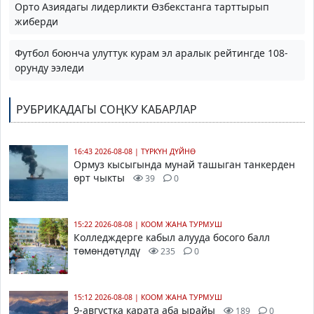
Орто Азиядагы лидерликти Өзбекстанга тарттырып
жиберди
Футбол боюнча улуттук курам эл аралык рейтингде 108-
орунду ээледи
РУБРИКАДАГЫ СОҢКУ КАБАРЛАР
16:43 2026-08-08
|
ТҮРКҮН ДҮЙНӨ
Ормуз кысыгында мунай ташыган танкерден
өрт чыкты
39
0
15:22 2026-08-08
|
КООМ ЖАНА ТУРМУШ
Колледждерге кабыл алууда босого балл
төмөндөтүлдү
235
0
15:12 2026-08-08
|
КООМ ЖАНА ТУРМУШ
9-августка карата аба ырайы
189
0