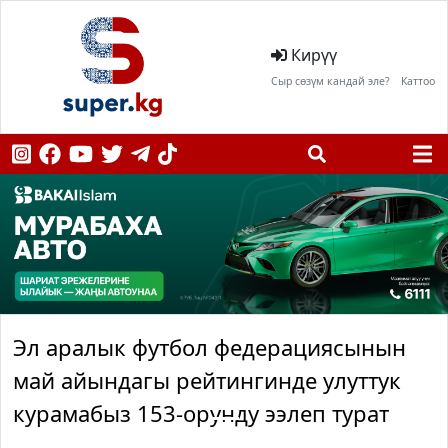
Кирүү
Сыр сөзүм кандай эле?
Каттоо
Эл аралык футбол федерациясынын
май айындагы рейтингинде улуттук
курамабыз 153-орунду ээлеп турат