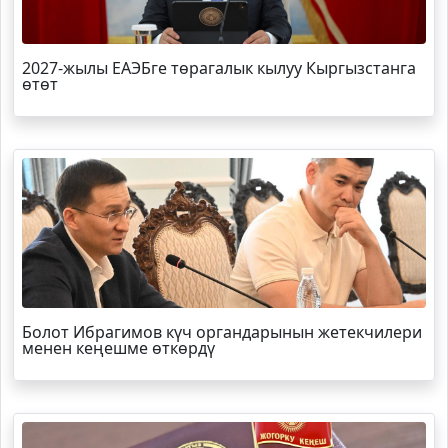
2027-жылы ЕАЭБге төрагалык кылуу Кыргызстанга
өтөт
Болот
Ибрагимов
күч органдарынын жетекчилери
менен кеңешме өткөрдү