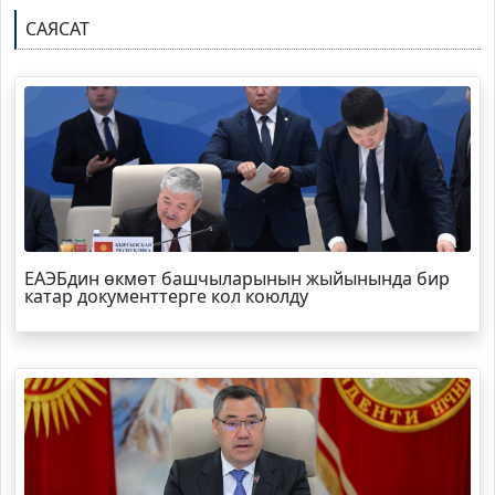
САЯСАТ
ЕАЭБдин өкмөт башчыларынын жыйынында бир
катар документтерге кол коюлду