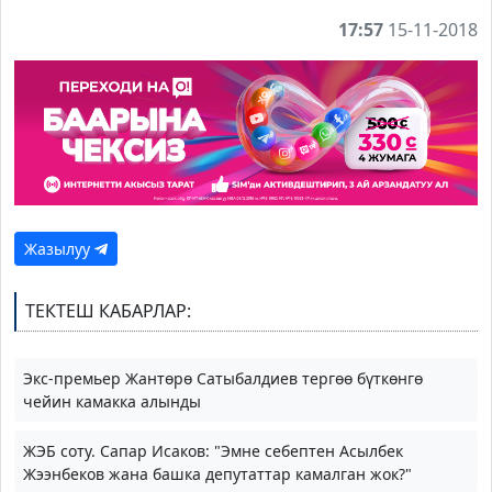
17:57
15-11-2018
Жазылуу
ТЕКТЕШ КАБАРЛАР:
Экс-премьер Жантөрө Сатыбалдиев тергөө бүткөнгө
чейин камакка алынды
ЖЭБ соту. Сапар Исаков: "Эмне себептен Асылбек
Жээнбеков жана башка депутаттар камалган жок?"