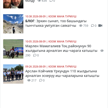
болду
434
0
10:38 2026-08-09
|
КООМ ЖАНА ТУРМУШ
БЛОГ
: Эркин сынап, тоо башындагы
тынчтыкка умтулган саякатчы
759
0
10:05 2026-08-09
|
КООМ ЖАНА ТУРМУШ
Марлен Маматалиев Тоң районунун 90
жылдыгына арналган иш-чарага катышты
290
0
09:26 2026-08-09
|
КООМ ЖАНА ТУРМУШ
Арслан Койчиев Үркүндүн 110 жылдыгына
арналган эскерүү иш-чараларына катышты
217
0