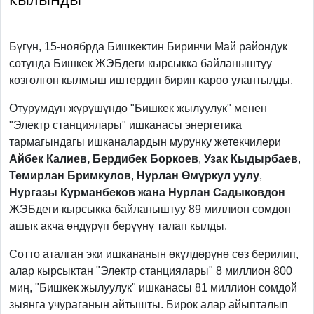
Previous
Next
Бүгүн, 15-ноябрда Бишкектин Биринчи Май райондук
сотунда Бишкек ЖЭБдеги кырсыкка байланыштуу
козголгон кылмыш иштердин бирин кароо улантылды.
Отурумдун жүрүшүндө "Бишкек жылуулук" менен
"Электр станциялары" ишканасы энергетика
тармагындагы ишканалардын мурунку жетекчилери
Айбек Калиев, Бердибек Боркоев
,
Узак Кыдырбаев
,
Темирлан Бримкулов
,
Нурлан Өмүркул уулу
,
Нургазы Курманбеков жана
Нурлан Садыковдон
ЖЭБдеги кырсыкка байланыштуу 89 миллион сомдон
ашык акча өндүрүп берүүнү талап кылды.
Сотто аталган эки ишкананын өкүлдөрүнө сөз берилип,
алар кырсыктан "Электр станциялары" 8 миллион 800
миң, "Бишкек жылуулук" ишканасы 81 миллион сомдой
зыянга учураганын айтышты. Бирок алар айыпталып