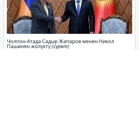
Чолпон-Атада Садыр Жапаров менен Никол
Пашинян жолукту
(сүрөт)
Садыр Жапаров Швейцарияга жаңы элчи
дайындады