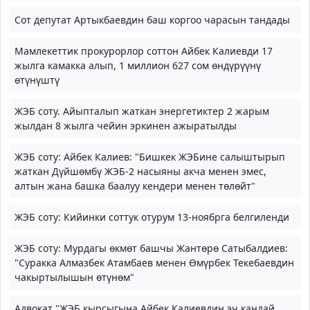
Сот депутат Артыкбаевдин баш коргоо чарасын тандады
Мамлекеттик прокурорлор соттон Айбек Калиевди 17
жылга камакка алып, 1 миллион 627 сом өндүрүүнү
өтүнүштү
ЖЭБ соту. Айыпталып жаткан энергетиктер 2 жарым
жылдан 8 жылга чейин эркинен ажыратылды
ЖЭБ соту: Айбек Калиев: "Бишкек ЖЭБине салыштырып
жаткан Дүйшөмбү ЖЭБ-2 насыяны акча менен эмес,
алтын жана башка баалуу кендери менен төлөйт"
ЖЭБ соту: Кийинки соттук отурум 13-ноябрга белгиленди
ЖЭБ соту: Мурдагы өкмөт башчы Жантөрө Сатыбалдиев:
"Суракка Алмазбек Атамбаев менен Өмүрбек Текебаевдин
чакыртылышын өтүнөм"
Адвокат "ЖЭБ кырсыгына Айбек Калиевдин эч кандай