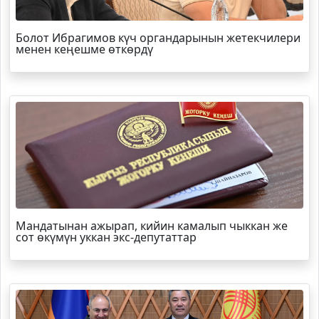
Болот
Ибрагимов
күч органдарынын жетекчилери
менен кеңешме өткөрдү
Мандатынан ажырап, кийин камалып чыккан же
сот өкүмүн уккан экс-депутаттар