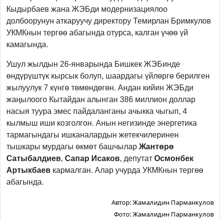
Кыдырбаев жана ЖЭБди модернизациялоо
долбоорунун аткаруучу директору Темирлан Бримкулов
УКМКнын тергөө абагында отурса, калган үчөө үй
камагында.
Ушул жылдын 26-январында Бишкек ЖЭБинде
өндүрүштүк кырсык болуп, шаардагы үйлөргө берилген
жылуулук 7 күнгө төмөндөгөн. Андан кийин ЖЭБди
жаңылоого Кытайдан алынган 386 миллион доллар
насыя туура эмес пайдаланганы ачыкка чыгып, 4
кылмыш иши козголгон. Анын негизинде энергетика
тармагындагы ишканалардын жетекчилеринен
тышкары мурдагы өкмөт башчылар
Жантөрө
Сатыбалдиев
,
Сапар Исаков
, депутат
Осмонбек
Артыкбаев
кармалган. Алар учурда УКМКнын тергөө
абагында.
Автор:
Жамалидин Парманкулов
Фото:
Жамалидин Парманкулов