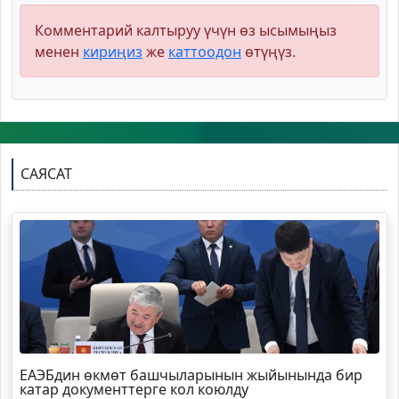
Комментарий калтыруу үчүн өз ысымыңыз
менен
кириңиз
же
каттоодон
өтүңүз.
САЯСАТ
ЕАЭБдин өкмөт башчыларынын жыйынында бир
катар документтерге кол коюлду