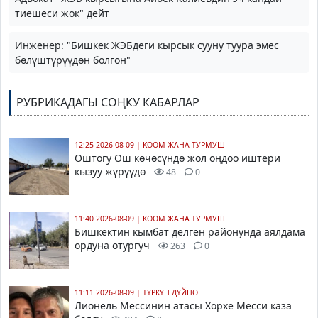
тиешеси жок" дейт
Инженер: "Бишкек ЖЭБдеги кырсык сууну туура эмес
бөлүштүрүүдөн болгон"
РУБРИКАДАГЫ СОҢКУ КАБАРЛАР
12:25 2026-08-09
|
КООМ ЖАНА ТУРМУШ
Оштогу Ош көчөсүндө жол оңдоо иштери
кызуу жүрүүдө
48
0
11:40 2026-08-09
|
КООМ ЖАНА ТУРМУШ
Бишкектин кымбат делген районунда аялдама
ордуна отургуч
263
0
11:11 2026-08-09
|
ТҮРКҮН ДҮЙНӨ
Лионель Мессинин атасы Хорхе Месси каза