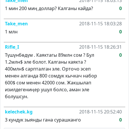
Take_men
2018-11-15 18:03:13
1 мин 200 миң доллар? Калганы кайда?
0
Take_men
2018-11-15 18:03:28
1 млн
0
Rifle_I
2018-11-15 18:26:31
Түшүнбөдүм . Каяктагы 89млн сом ? Бул
0
1.2млн$ эле болот. Калганы каякта ?
400млн$ сарпталган эле. Орточо эсеп
менен алганда 800 сомдук кычкач набор
600$ сом менен 42000 сом. Жакшылап
изилдегениңер ушул болсо, аман эле
болушсун.
kelechek.kg
2018-11-15 20:52:40
3 кундук зыянды гана сурашканго
0