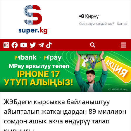
Кирүү
Сыр сөзүм кандай эле?
Каттоо
ЖЭБдеги кырсыкка байланыштуу
айыпталып жаткандардан 89 миллион
сомдон ашык акча өндүрүү талап
кылынды