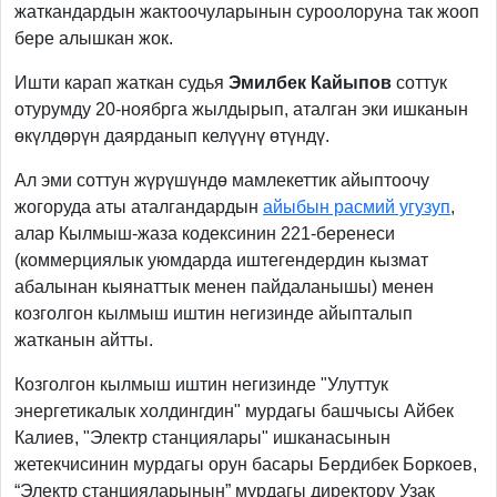
жаткандардын жактоочуларынын суроолоруна так жооп
бере алышкан жок.
Ишти карап жаткан судья
Эмилбек Кайыпов
соттук
отурумду 20-ноябрга жылдырып, аталган эки ишканын
өкүлдөрүн даярданып келүүнү өтүндү.
Ал эми соттун жүрүшүндө мамлекеттик айыптоочу
жогоруда аты аталгандардын
айыбын расмий угузуп
,
алар Кылмыш-жаза кодексинин 221-беренеси
(коммерциялык уюмдарда иштегендердин кызмат
абалынан кыянаттык менен пайдаланышы) менен
козголгон кылмыш иштин негизинде айыпталып
жатканын айтты.
Козголгон кылмыш иштин негизинде "Улуттук
энергетикалык холдингдин" мурдагы башчысы Айбек
Калиев, "Электр станциялары" ишканасынын
жетекчисинин мурдагы орун басары Бердибек Боркоев,
“Электр станцияларынын” мурдагы директору Узак