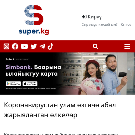
Кирүү
Сыр сөзүм кандай эле?
Каттоо
Коронавирустан улам өзгөчө абал
жарыяланган өлкөлөр
Previous
Next