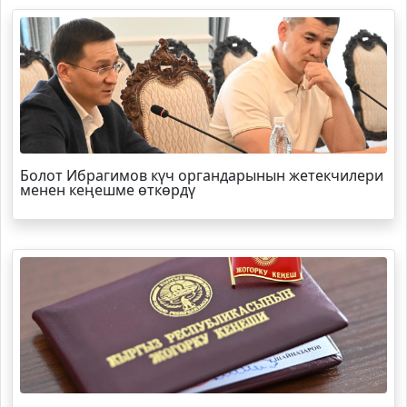
Болот
Ибрагимов
күч органдарынын жетекчилери
менен кеңешме өткөрдү