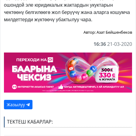
ошондой эле юридикалык жактардын укуктарын
чектөөнү белгилөөгө жол берүүчү жана аларга кошумча
милдеттерди жүктөөчү убактылуу чара.
Автор:
Азат Бейшенбеков
16:36
21-03-2020
Жазылуу
ТЕКТЕШ КАБАРЛАР: