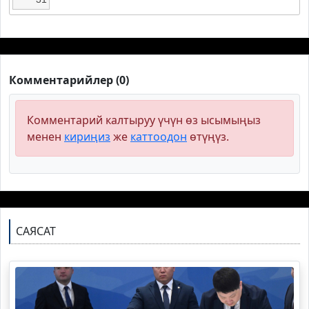
Комментарийлер (0)
Комментарий калтыруу үчүн өз ысымыңыз
менен
кириңиз
же
каттоодон
өтүңүз.
САЯСАТ