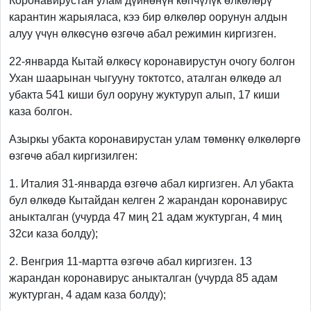
Коронавирустан улам дүйнөнүн көпчүлүк өлкөлөрү
карантин жарыяласа, кээ бир өлкөлөр оорунун алдын
алуу үчүн өлкөсүнө өзгөчө абал режимин киргизген.
22-январда Кытай өлкөсү коронавирустун очогу болгон
Ухан шаарынан чыгууну токтотсо, аталган өлкөдө ал
убакта 541 киши бул ооруну жуктуруп алып, 17 киши
каза болгон.
Азыркы убакта коронавирустан улам төмөнкү өлкөлөргө
өзгөчө абал киргизилген:
1. Италия 31-январда өзгөчө абал киргизген. Ал убакта
бул өлкөдө Кытайдан келген 2 жарандан коронавирус
аныкталган (учурда 47 миң 21 адам жуктурган, 4 миң
32си каза болду);
2. Венгрия 11-мартта өзгөчө абал киргизген. 13
жарандан коронавирус аныкталган (учурда 85 адам
жуктурган, 4 адам каза болду);