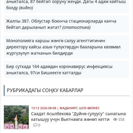
аныкталса, 87 бейтап ооруну жеңди. Дагы 4 адам кайтыш
болду
(видео)
Жалпы 387. Облустар боюнча стационарларда канча
бейтап дарыланып жатат?
(статистика)
Монополияга каршы жөнгө салуу агенттигинин
директору кайсы азык-түлүктөрдүн бааларына көзөмөл
жүргүзүлүп жатканын билдирди
Бир суткада 164 адамдан коронавирус инфекциясы
аныкталса, 97си Бишкекте катталды
РУБРИКАДАГЫ СОҢКУ КАБАРЛАР
13:12 2026-08-08
|
МАДАНИЯТ, ШОУ-БИЗНЕС
Саадат Асылбекова
"Дүйнө сулуусу" сынагына
катышуу үчүн Вьетнамга жөнөп кетти
358
0