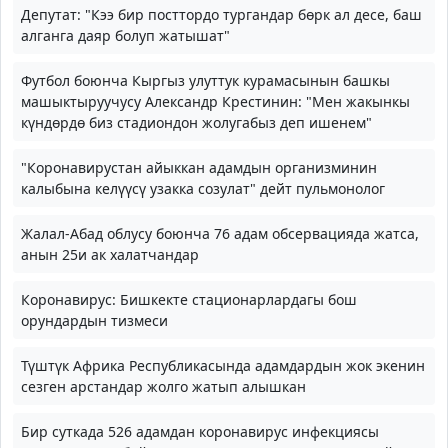
Депутат: "Кээ бир посттордо тургандар бөрк ал десе, баш
алганга даяр болуп жатышат"
Футбол боюнча Кыргыз улуттук курамасынын башкы
машыктыруучусу Александр Крестинин: "Мен жакынкы
күндөрдө биз стадиондон жолугабыз деп ишенем"
"Коронавирустан айыккан адамдын организминин
калыбына келүүсү узакка созулат" дейт пульмонолог
Жалал-Абад облусу боюнча 76 адам обсервацияда жатса,
анын 25и ак халатчандар
Коронавирус: Бишкекте стационарлардагы бош
орундардын тизмеси
Түштүк Африка Республикасында адамдардын жок экенин
сезген арстандар жолго жатып алышкан
Бир суткада 526 адамдан коронавирус инфекциясы