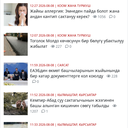
12:27 2026-08-08
|
КООМ ЖАНА ТУРМУШ
Жайкы аллергия: Эмнеден пайда болот жана
андан кантип сактануу керек?
1056
0
12:07 2026-08-08
|
КООМ ЖАНА ТУРМУШ
Тоголок Молдо көчөсүнүн бир бөлүгү убактылуу
жабылат
227
0
11:59 2026-08-08
|
САЯСАТ
ЕАЭБдин өкмөт башчыларынын жыйынында
бир катар документтерге кол коюлду
228
0
11:52 2026-08-08
|
КЫЛМЫШТАР, КЫРСЫКТАР
Кемпир-Абад суу сактагычынын жээгинен
башы алынган кишинин сөөгү табылды
1207
1
11:33 2026-08-08
|
КЫЛМЫШТАР, КЫРСЫКТАР