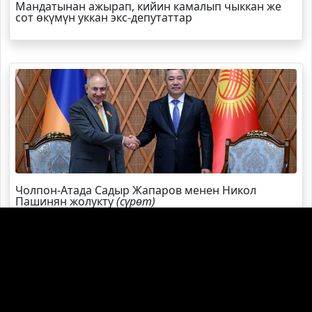
Мандатынан ажырап, кийин камалып чыккан же
сот өкүмүн уккан экс-депутаттар
Чолпон-Атада Садыр Жапаров менен Никол
Пашинян жолукту
(сүрөт)