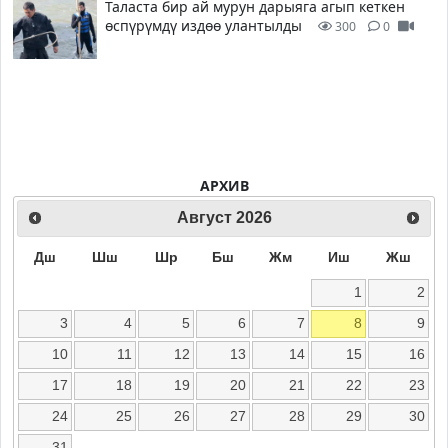
Таласта бир ай мурун дарыяга агып кеткен
өспүрүмдү издөө улантылды
300
0
АРХИВ
Август
2026
Дш
Шш
Шр
Бш
Жм
Иш
Жш
1
2
3
4
5
6
7
8
9
10
11
12
13
14
15
16
17
18
19
20
21
22
23
24
25
26
27
28
29
30
31