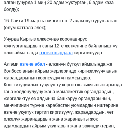
алган (учурда 1 миң 20 адам жуктурган, 6 адам каза
болду);
16. Гаити 19-мартта киргизген. 2 адам жуктуруп алган
(өлүм каттала элек);
Учурда Кыргыз өлкөсүндө коронавирус
жуктургандардын саны 12ге жеткенине байланыштуу
өлкө аймагында
өзгөчө кырдаал
киргизилүүдө.
Ал эми
өзгөчө абал
- өлкөнүн бүткүл аймагында же
болбосо анын айрым жерлеринде киргизилүүчү анын
жарандарынын коопсуздугун камсыздоо.
Конституциялык түзүлүштү коргоо кызыкчылыктарында
гана колдонулуучу жана мамлекеттик органдардын,
жергиликтүү өз алдынча башкаруу органдарынын,
менчигинин түрүнө карабастан уюмдардын иштерине
өзгөчө укуктук тартип киргизүүчү, жарандардын, чет
өлкөлүк жарандардын жана жарандыгы жок
адамдардын айрым укуктарын жана эркиндиктерин,