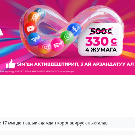
де 17 миңден ашык адамдан коронавирус аныкталды