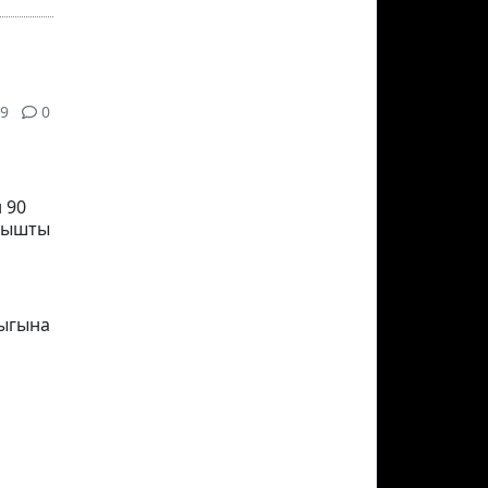
9
0
 90
тышты
дыгына