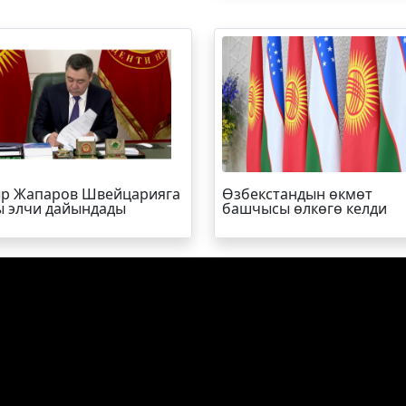
р Жапаров Швейцарияга
Өзбекстандын өкмөт
 элчи дайындады
башчысы өлкөгө келди