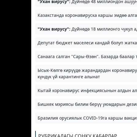
"Ухан вирусу":
Дүйнөдө 48 миллиондон ашуун
Казакстанда коронавируска каршы эмдөө алга
"Ухан вирусу":
Дүйнөдө 18 миллионго чукул 
Депутат бюджет маселеси кандай болуп жатк
Санаага салган "Сары-Өзөн". Базарда баалар 
Ысык-Көлгө кирүүдө жарандардан коронавирус
күндүк үй карантинге алынат
Кытай коронавирус инфекциясынын алдын ал
Бишкек мэриясы билим берүү уюмдарын дезин
Бразилия орусиялык COVID-19га каршы вак
РУБРИКАДАГЫ СОҢКУ КАБАРЛАР