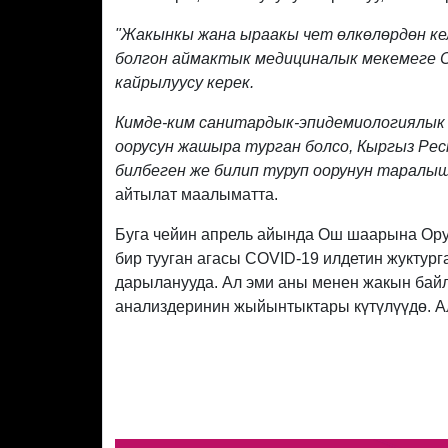
"Жакынкы жана ыраакы чет өлкөлөрдөн кел
болгон аймактык медициналык мекемеге C
кайрылуусу керек.
Кимде-ким санитардык-эпидемиологиялык 
оорусун жашыра турган болсо, Кыргыз Р
билбеген же билип туруп оорунун таралыш
айтылат маалыматта.
Буга чейин апрель айында Ош шаарына Ору
бир тууган агасы COVID-19 илдетин жукту
дарыланууда. Ал эми аны менен жакын бай
анализдеринин жыйынтыктары күтүлүүдө. 