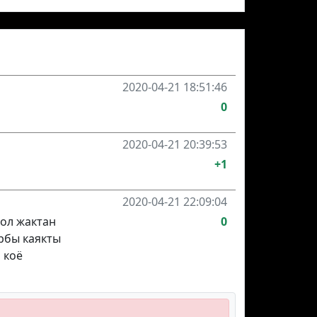
2020-04-21 18:51:46
0
2020-04-21 20:39:53
+1
2020-04-21 22:09:04
шол жактан
0
рбы каякты
 коё