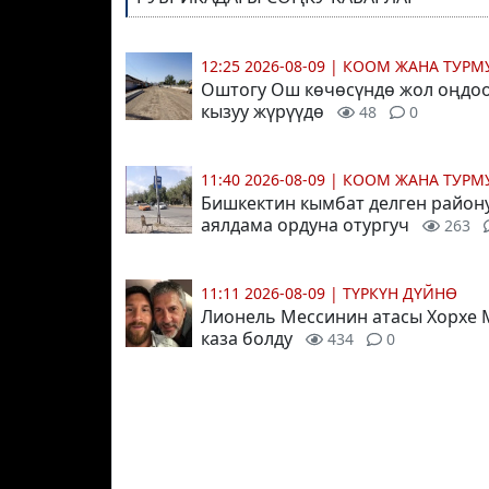
12:25 2026-08-09
|
КООМ ЖАНА ТУР
Оштогу Ош көчөсүндө жол оңдо
кызуу жүрүүдө
48
0
11:40 2026-08-09
|
КООМ ЖАНА ТУР
Бишкектин кымбат делген район
аялдама ордуна отургуч
263
11:11 2026-08-09
|
ТҮРКҮН ДҮЙНӨ
Лионель Мессинин атасы Хорхе 
каза болду
434
0