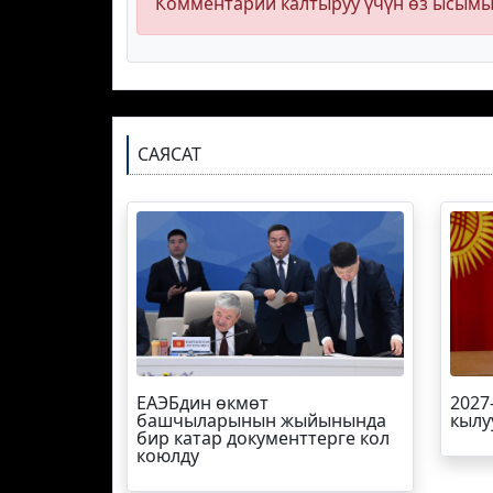
Комментарий калтыруу үчүн өз ысым
САЯСАТ
ЕАЭБдин өкмөт
2027
башчыларынын жыйынында
кылу
бир катар документтерге кол
коюлду