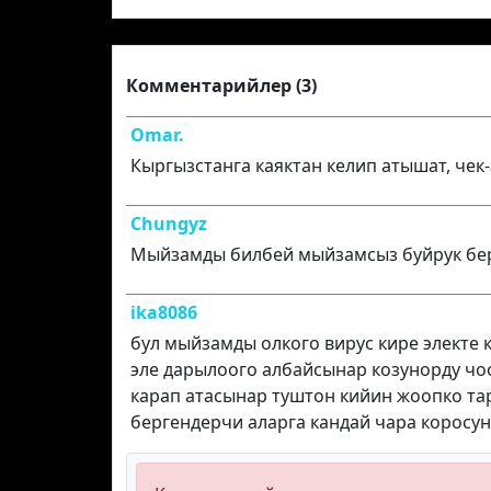
Комментарийлер (3)
Omar.
Кыргызстанга каяктан келип атышат, чек
Chungyz
Мыйзамды билбей мыйзамсыз буйрук бер
ika8086
бул мыйзамды олкого вирус кире электе 
эле дарылоого албайсынар козунорду ч
карап атасынар туштон кийин жоопко та
бергендерчи аларга кандай чара коросун