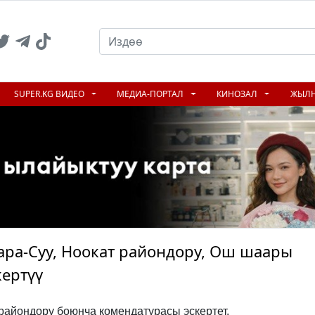
SUPER.KG ВИДЕО
МЕДИА-ПОРТАЛ
КИНОЗАЛ
ЖЫЛ
ара-Суу, Ноокат райондору, Ош шаары
ертүү
райондору боюнча комендатурасы эскертет.