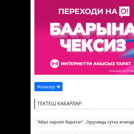
Жазылуу
ТЕКТЕШ КАБАРЛАР:
"Абал оорлоп баратат". Орусияда сутка ичин