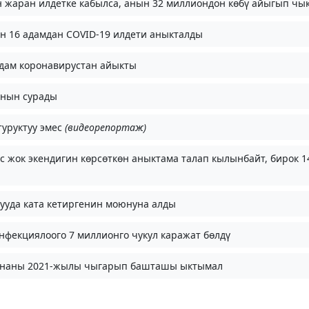
 жаран илдетке кабылса, анын 32 миллиондон көбү айыгып чы
н 16 адамдан COVID-19 илдети аныкталды
адам коронавирустан айыкты
анын сурады
туруктуу эмес
(видеорепортаж)
 жок экендигин көрсөткөн аныктама талап кылынбайт, бирок 1
ууда ката кетиргенин моюнуна алды
фекциялоого 7 миллионго чукул каражат бөлдү
цинаны 2021-жылы чыгарып башташы ыктымал