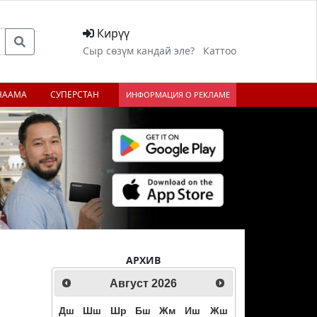
Кирүү
Сыр сөзүм кандай эле?
Каттоо
НААМА
СУПЕРСТАН
ИНФОРМАЦИЯ О РЕКЛАМЕ
АРХИВ
Август
2026
Дш
Шш
Шр
Бш
Жм
Иш
Жш