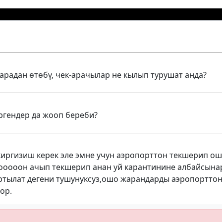
-арадан өтөбү, чек-арачылар не кылып турушат анда?
гендер да жооп береби?
киргизиш керек эле эмне учун аэропорттон текшерип о
оооооон ачып текшерип анан уй карантинине албайсына
ртылат дегени тушунуксуз,ошо жарандарды аэропорттон
ор.