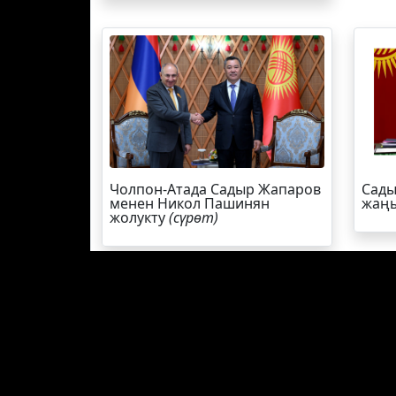
Чолпон-Атада Садыр Жапаров
Сады
менен Никол Пашинян
жаңы
жолукту
(сүрөт)
ЭЛДИК КАБАР