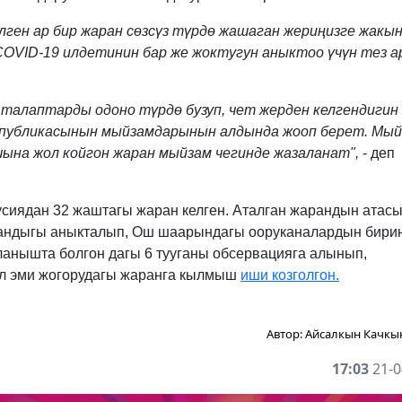
ген ар бир жаран сөзсүз түрдө жашаган жериңизге жакы
OVID-19 илдетинин бар же жоктугун аныктоо үчүн тез а
талаптарды одоно түрдө бузуп, чет жерден келгендигин
еспубликасынын мыйзамдарынын алдында жооп берет. Мы
ына жол койгон жаран мыйзам чегинде жазаланат",
- деп
сиядан 32 жаштагы жаран келген. Аталган жарандын атас
ргандыгы аныкталып, Ош шаарындагы ооруканалардын бири
ланышта болгон дагы 6 тууганы обсервацияга алынып,
Ал эми жогорудагы жаранга кылмыш
иши козголгон.
Автор:
Айсалкын Качкы
17:03
21-0