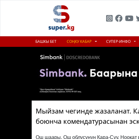
БАШКЫ БЕТ
СОҢКУ КАБАР
СУПЕР-ИНФО
Мыйзам чегинде жазаланат. К
боюнча комендатурасынан эск
Ош шаары, Ош облусунун Кара-Суу, Ноокат 