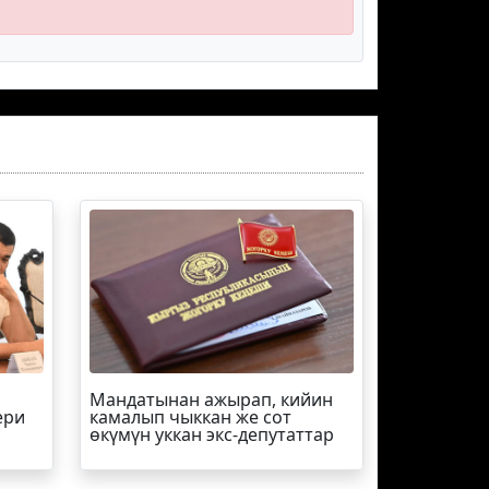
Мандатынан ажырап, кийин
ери
камалып чыккан же сот
өкүмүн уккан экс-депутаттар