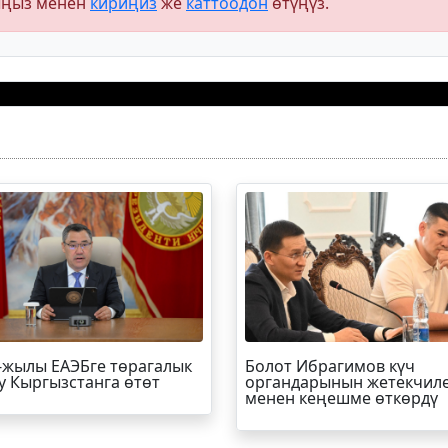
ыңыз менен
кириңиз
же
каттоодон
өтүңүз.
-жылы ЕАЭБге төрагалык
Болот
Ибрагимов
күч
у Кыргызстанга өтөт
органдарынын жетекчил
менен кеңешме өткөрдү