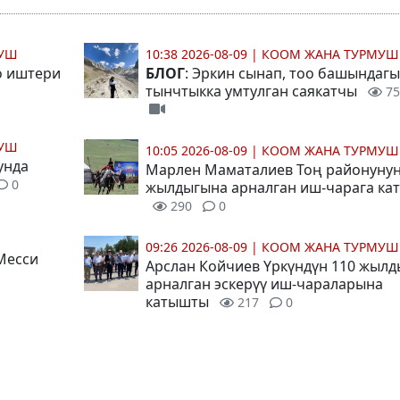
МУШ
10:38 2026-08-09
|
КООМ ЖАНА ТУРМУШ
о иштери
БЛОГ
: Эркин сынап, тоо башындагы
тынчтыкка умтулган саякатчы
75
МУШ
10:05 2026-08-09
|
КООМ ЖАНА ТУРМУШ
унда
Марлен Маматалиев Тоң районунун
0
жылдыгына арналган иш-чарага ка
290
0
09:26 2026-08-09
|
КООМ ЖАНА ТУРМУШ
Месси
Арслан Койчиев Үркүндүн 110 жыл
арналган эскерүү иш-чараларына
катышты
217
0