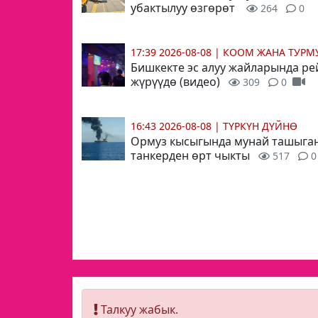
убактылуу өзгөрөт
264
0
17:39 2026-08-08
|
КООМ ЖАНА ТУР
Бишкекте эс алуу жайларында ре
жүрүүдө (видео)
309
0
16:43 2026-08-08
|
ТҮРКҮН ДҮЙНӨ
Ормуз кысыгында мунай ташыга
танкерден өрт чыкты
517
0
Талкуу жабык.