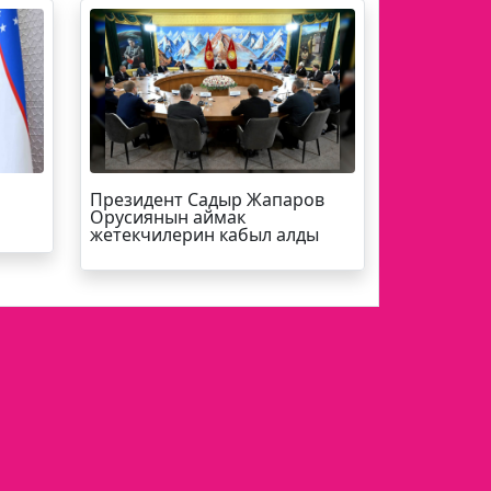
Президент Садыр Жапаров
Орусиянын аймак
жетекчилерин кабыл алды
Кинозал
ЖЫЛНААМА
Суперстан
ры,
КОМПАНИЯ ТУУРАЛУУ