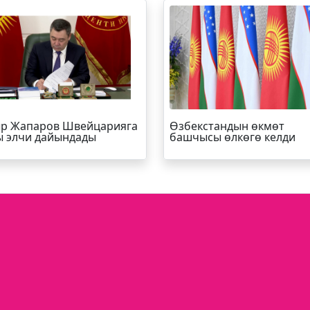
р Жапаров Швейцарияга
Өзбекстандын өкмөт
 элчи дайындады
башчысы өлкөгө келди
Р-ИНФО
SUPER.KG ВИДЕО
МЕДИА-ПОРТАЛ
Кыргыз Республикасы, Бишкек шаа
Турусбеков 109/1