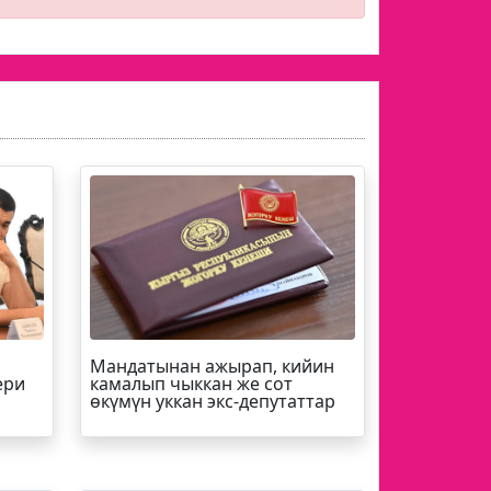
Мандатынан ажырап, кийин
ери
камалып чыккан же сот
өкүмүн уккан экс-депутаттар