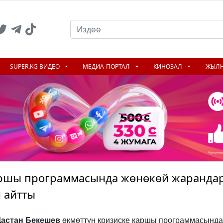
SUPER.KG ВИДЕО
МЕДИА-ПОРТАЛ
КИНОЗАЛ
ЖЫЛ
каршы программасында жөнөкөй жаранда
 айтты
Дастан Бекешев
өкмөттүн кризиске каршы программасында