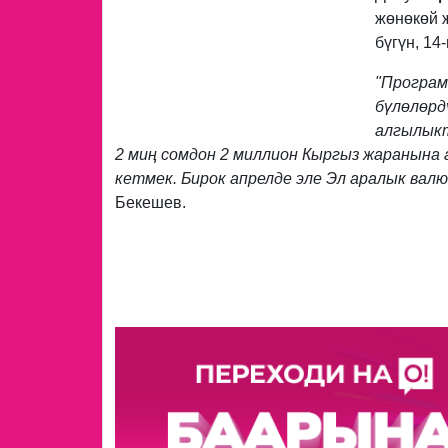
жөнөкөй 
бүгүн, 1
"Програм
бүлөлөрд
алгылыкт
2 миң сомдон 2 миллион Кыргыз жаранына
кетмек. Бирок апрелде эле Эл аралык ва
Бекешев.