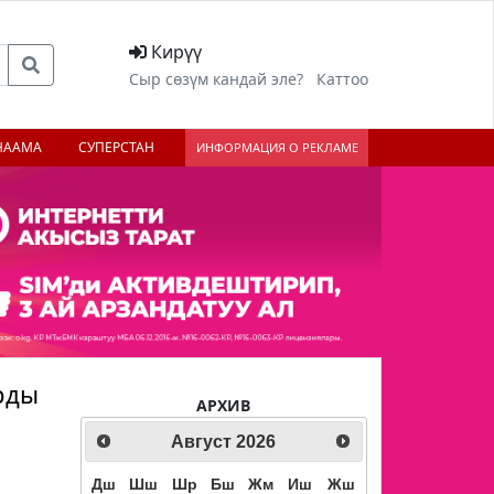
Кирүү
Сыр сөзүм кандай эле?
Каттоо
НААМА
СУПЕРСТАН
ИНФОРМАЦИЯ О РЕКЛАМЕ
рды
АРХИВ
Август
2026
Дш
Шш
Шр
Бш
Жм
Иш
Жш