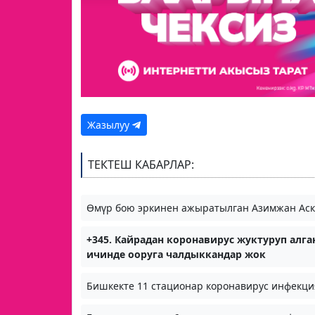
Жазылуу
ТЕКТЕШ КАБАРЛАР:
Өмүр бою эркинен ажыратылган Азимжан Аск
+345. Кайрадан коронавирус жуктуруп алга
ичинде ооруга чалдыккандар жок
Бишкекте 11 стационар коронавирус инфекц