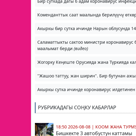
Бир суткада дагы 6 адам коронавирус инфекц
Коменданттык саат маалында берилүүчү өткөр
Акыркы бир сутка ичинде Нарын облусунда 
Саламаттыкты сактоо министри коронавирус 
маалымат берди
(видео)
Жогорку Кеңеште Орусияда жана Түркияда ка
"Жашоо таттуу, жан ширин". Бир бутунан аж
Акыркы сутка ичинде коронавирус илдетинен 
РУБРИКАДАГЫ СОҢКУ КАБАРЛАР
18:50 2026-08-08
|
КООМ ЖАНА ТУР
Бишкекте 3 автобустун каттамы