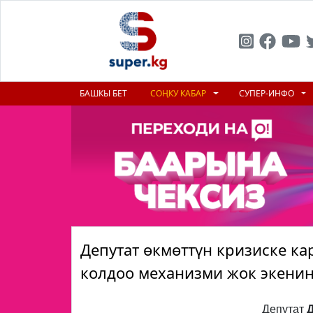
БАШКЫ БЕТ
СОҢКУ КАБАР
СУПЕР-ИНФО
Депутат өкмөттүн кризиске 
колдоо механизми жок экенин
Депутат