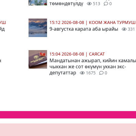
төмөндөтүлдү
513
0
МУШ
15:12 2026-08-08
|
КООМ ЖАНА ТУРМУШ
йд
9-августка карата аба ырайы
331
15:04 2026-08-08
|
САЯСАТ
н
Мандатынан ажырап, кийин камал
чыккан же сот өкүмүн уккан экс-
депутаттар
1675
0