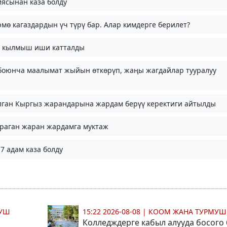
иясынан каза болду
мө кагаздардын үч түрү бар. Алар кимдерге берилет?
14 кылмыш иши катталды
боюнча маалымат жыйын өткөрүп, жаңы жагдайлар тууралуу
лган Кыргыз жарандарына жардам берүү керектиги айтылды
ыраган жаран жардамга муктаж
7 адам каза болду
МУШ
15:22 2026-08-08
|
КООМ ЖАНА ТУРМУШ
Колледждерге кабыл алууда босого