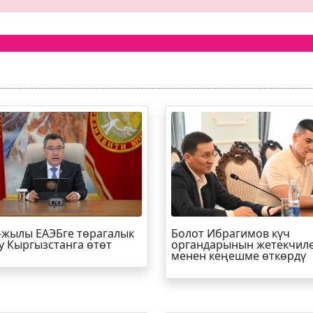
-жылы ЕАЭБге төрагалык
Болот
Ибрагимов
күч
у Кыргызстанга өтөт
органдарынын жетекчил
менен кеңешме өткөрдү