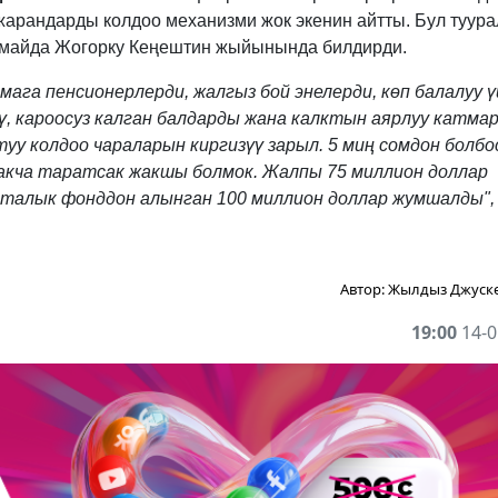
жарандарды колдоо механизми жок экенин айтты. Бул туура
4-майда Жогорку Кеңештин жыйынында билдирди.
мага пенсионерлерди, жалгыз бой энелерди, көп балалуу ү
ү, кароосуз калган балдарды жана калктын аярлуу катма
уу колдоо чараларын киргизүү зарыл. 5 миң сомдон болбос
 акча таратсак жакшы болмок. Жалпы 75 миллион доллар
люталык фонддон алынган 100 миллион доллар жумшалды",
Автор:
Жылдыз Джуск
19:00
14-0