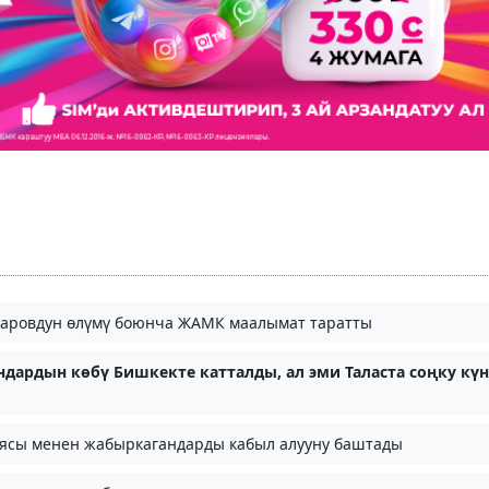
аровдун өлүмү боюнча ЖАМК маалымат таратты
ндардын көбү Бишкекте катталды, ал эми Таласта соңку күн
иясы менен жабыркагандарды кабыл алууну баштады