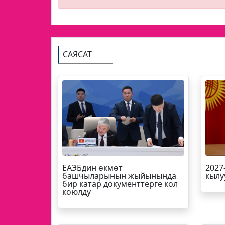
САЯСАТ
ЕАЭБдин өкмөт
2027
башчыларынын жыйынында
кылу
бир катар документтерге кол
коюлду