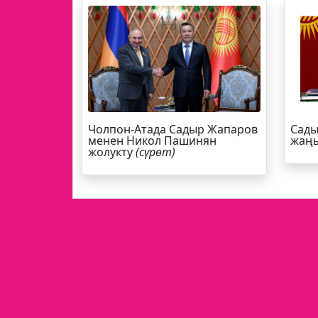
Чолпон-Атада Садыр Жапаров
Сады
менен Никол Пашинян
жаңы
жолукту
(сүрөт)
БАШКЫ БЕТ
СОҢКУ КАБАР
СУПЕ