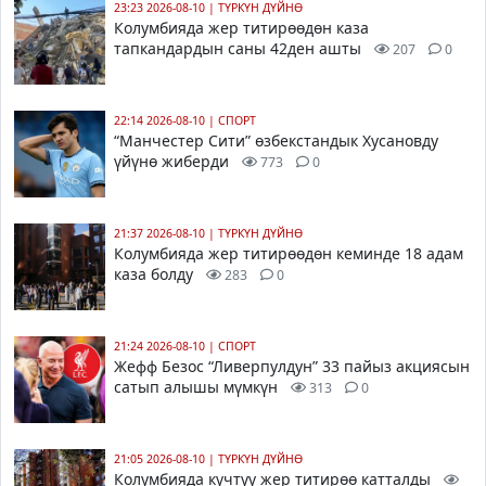
23:23 2026-08-10
|
ТҮРКҮН ДҮЙНӨ
Колумбияда жер титирөөдөн каза
тапкандардын саны 42ден ашты
207
0
22:14 2026-08-10
|
СПОРТ
“Манчестер Сити” өзбекстандык Хусановду
үйүнө жиберди
773
0
21:37 2026-08-10
|
ТҮРКҮН ДҮЙНӨ
Колумбияда жер титирөөдөн кеминде 18 адам
каза болду
283
0
21:24 2026-08-10
|
СПОРТ
Жефф Безос “Ливерпулдун” 33 пайыз акциясын
сатып алышы мүмкүн
313
0
21:05 2026-08-10
|
ТҮРКҮН ДҮЙНӨ
Колумбияда күчтүү жер титирөө катталды