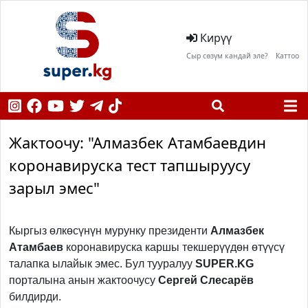
Кирүү
Сыр сөзүм кандай эле?
Каттоо
Жактоочу: "Алмазбек Атамбаевдин
коронавируска тест тапшыруусу
зарыл эмес"
Кыргыз өлкөсүнүн мурунку президенти
Алмазбек
Атамбаев
коронавируска каршы текшерүүдөн өтүүсү
талапка ылайык эмес. Бул тууралуу
SUPER.KG
порталына анын жактоочусу
Сергей Слесарёв
билдирди.