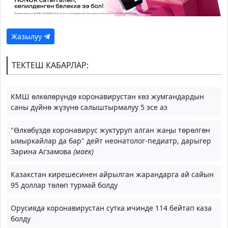
Жазылуу
ТЕКТЕШ КАБАРЛАР:
КМШ өлкөлөрүндө коронавирустан көз жумгандардын
саны дүйнө жүзүнө салыштырмалуу 5 эсе аз
"Өлкөбүздө коронавирус жуктуруп алган жаңы төрөлгөн
ымыркайлар да бар" дейт неонатолог-педиатр, дарыгер
Зарина Агзамова
(маек)
Казакстан кирешесинен айрылган жарандарга ай сайын
95 доллар төлөп турмай болду
Орусияда коронавирустан сутка ичинде 114 бейтап каза
болду