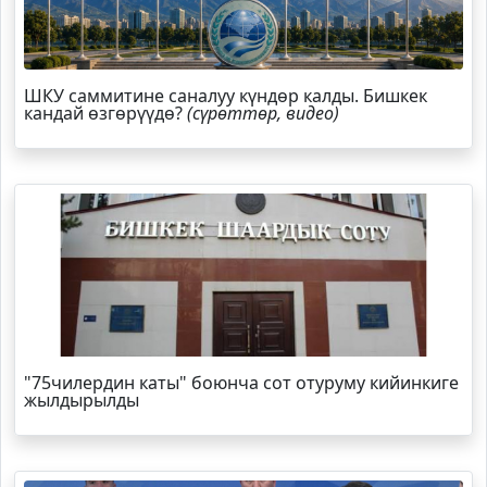
ШКУ саммитине саналуу күндөр калды. Бишкек
кандай өзгөрүүдө?
(сүрөттөр, видео)
"75чилердин каты" боюнча сот отуруму кийинкиге
жылдырылды