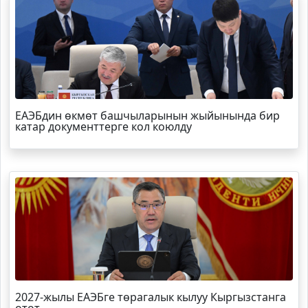
ЕАЭБдин өкмөт башчыларынын жыйынында бир
катар документтерге кол коюлду
2027-жылы ЕАЭБге төрагалык кылуу Кыргызстанга