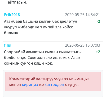
айтпасын.
Erik2018
2020-05-25 14:34:21
Атамбаев башына келген бак дөөлөтүн
-2
учуруп жиберди көп ичпей эле койсо
болмок
filis
2020-05-25 15:07:03
Сооронбай акмактын кылган кыянаттыгы
+2
болбогондо Соке жон эле иштемек. Азык
сокенин суйгон киши жок.
Комментарий калтыруу үчүн өз ысымыңыз
менен
кириңиз
же
каттоодон
өтүңүз.