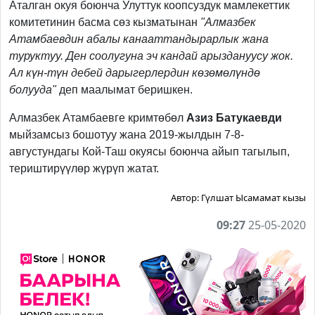
Аталган окуя боюнча Улуттук коопсуздук мамлекеттик
комитетинин басма сөз кызматынан
"Алмазбек
Атамбаевдин абалы канааттандырарлык жана
туруктуу. Ден соолугуна эч кандай арыздануусу жок.
Ал күн-түн дебей дарыгерлердин көзөмөлүндө
болууда"
деп маалымат беришкен.
Алмазбек Атамбаевге кримтөбөл
Азиз Батукаевди
мыйзамсыз бошотуу жана 2019-жылдын 7-8-
августундагы Кой-Таш окуясы боюнча айып тагылып,
териштирүүлөр жүрүп жатат.
Автор:
Гүлшат Ысамамат кызы
09:27
25-05-2020