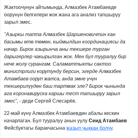
Жактоочунун айтымында, Алмазбек Атамбаевде
оорунун белгилери жок жана ага анализ тапшыруу
зарыл эмес.
"Азыркы тапта Алмазбек Шаршеновичтин кан
басымы өтө төмөн, кыймылдын координациясы да
начар. Бирок азырынча аны текшере турган
дарыгерлер чакырылган жок. Мен бул тууралуу бир
нече жолу сурангам. Саламаттыкты сактоо
министрлиги корутунду берсин, эгерде Алмазбек
Атамбаев ооруп жатса, анда эмне үчүн
текшерилүүдөн баш тартмак эле? Бирок чынында
ага коронавируска каршы тест тапшыруу зарыл
эмес",
- деди Сергей Слесарёв.
22-май күнү Алмазбек Атамбаевдин абалы кескин
начарлаган. Бул тууралуу анын уулу
Сеид Атамбаев
Фейсбуктагы баракчасына
жазып чыккан болчу
.