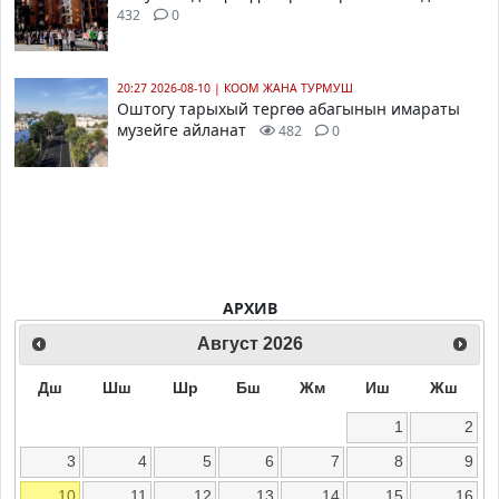
432
0
20:27 2026-08-10
|
КООМ ЖАНА ТУРМУШ
Оштогу тарыхый тергөө абагынын имараты
музейге айланат
482
0
АРХИВ
Август
2026
Дш
Шш
Шр
Бш
Жм
Иш
Жш
1
2
3
4
5
6
7
8
9
10
11
12
13
14
15
16