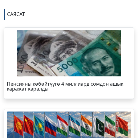
САЯСАТ
Пенсияны көбөйтүүгө 4 миллиард сомдон ашык
каражат каралды