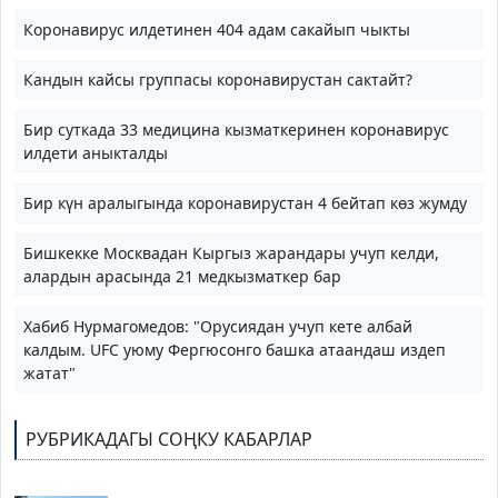
Коронавирус илдетинен 404 адам сакайып чыкты
Кандын кайсы группасы коронавирустан сактайт?
Бир суткада 33 медицина кызматкеринен коронавирус
илдети аныкталды
Бир күн аралыгында коронавирустан 4 бейтап көз жумду
Бишкекке Москвадан Кыргыз жарандары учуп келди,
алардын арасында 21 медкызматкер бар
Хабиб Нурмагомедов: "Орусиядан учуп кете албай
калдым. UFC уюму Фергюсонго башка атаандаш издеп
жатат"
РУБРИКАДАГЫ СОҢКУ КАБАРЛАР