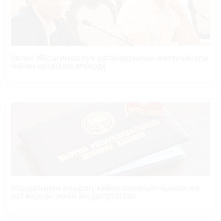
Болот
Ибрагимов
күч органдарынын жетекчилери
менен кеңешме өткөрдү
Мандатынан ажырап, кийин камалып чыккан же
сот өкүмүн уккан экс-депутаттар