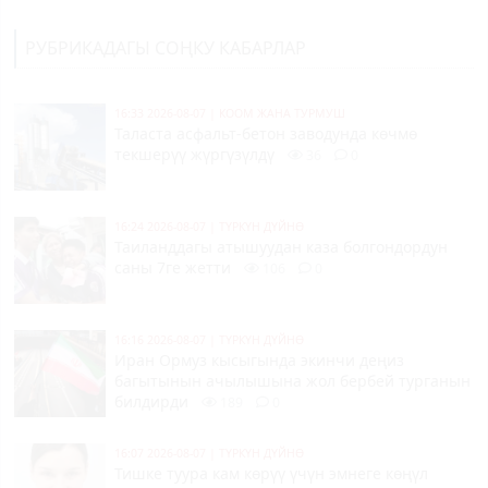
РУБРИКАДАГЫ СОҢКУ КАБАРЛАР
16:33 2026-08-07
|
КООМ ЖАНА ТУРМУШ
Таласта асфальт-бетон заводунда көчмө
текшерүү жүргүзүлдү
36
0
16:24 2026-08-07
|
ТҮРКҮН ДҮЙНӨ
Таиланддагы атышуудан каза болгондордун
саны 7ге жетти
106
0
16:16 2026-08-07
|
ТҮРКҮН ДҮЙНӨ
Иран Ормуз кысыгында экинчи деңиз
багытынын ачылышына жол бербей турганын
билдирди
189
0
16:07 2026-08-07
|
ТҮРКҮН ДҮЙНӨ
Тишке туура кам көрүү үчүн эмнеге көңүл