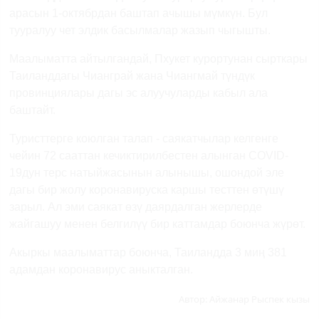
арасын 1-октябрдан баштап ачышы мүмкүн. Бул
тууралуу чет элдик басылмалар жазып чыгышты.
Маалыматта айтылгандай, Пхукет курортунан сырткары
Таиланддагы Чианграй жана Чиангмай түндүк
провинциялары дагы эс алуучуларды кабыл ала
баштайт.
Туристтерге коюлган талап - саякатчылар келгенге
чейин 72 сааттан кечиктирилбестен
алынган COVID-
19дун терс натыйжасынын алынышы, ошондой эле
дагы бир жолу коронавируска каршы тесттен өтүшү
зарыл.
Ал эми саякат өзү даярдалган жерлерде
жайгашуу менен белгилүү бир каттамдар боюнча жүрөт.
Акыркы маалыматтар боюнча, Таиландда 3 миң 381
адамдан коронавирус аныкталган.
Автор:
Айжанар Рыспек кызы