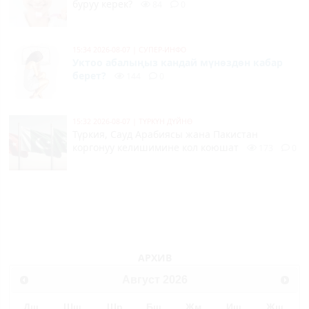
буруу керек?
84
0
15:34 2026-08-07
|
СУПЕР-ИНФО
Уктоо абалыңыз кандай мүнөздөн кабар
берет?
144
0
15:32 2026-08-07
|
ТҮРКҮН ДҮЙНӨ
Түркия, Сауд Арабиясы жана Пакистан
коргонуу келишимине кол коюшат
173
0
АРХИВ
Август
2026
Дш
Шш
Шр
Бш
Жм
Иш
Жш