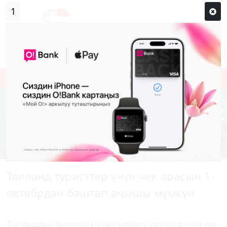
0
Кирүү
Сыр сөзүм кандай эле?
Каттоо
Таиланд туристтер үчүн чек арасын 1-
октябрдан баштап ачышы мүмкүн
Таиланддын белгилүү Пхукет курорту туристер үчүн чек