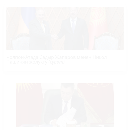
Чолпон-Атада Садыр Жапаров менен Никол
Пашинян жолукту
(сүрөт)