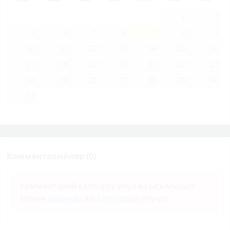
1
2
3
4
5
6
7
8
9
10
11
12
13
14
15
16
17
18
19
20
21
22
23
24
25
26
27
28
29
30
31
Комментарийлер (0)
Комментарий калтыруу үчүн өз ысымыңыз
менен
кириңиз
же
каттоодон
өтүңүз.