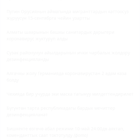
Путин Орусиянын аймагында мигранттардын каттоосуз
жүрүүсүн 15-сентябрга чейин узартты
Алматы шаарынын башкы санитардык дарыгери
коронавирус жуктуруп алды
Сузак районунун айылдарынын ички чарбалык жолдору
дезинфекцияланды
Алгачкы жолу Германияда коронавирустан 2 адам каза
болду
Чехияда бир учурда эки маска тагынуу милдеттендирилет
Бүгүнтөн тарта республикадагы бардык мечиттер
дезинфекцияланат
Бишкекте өзгөчө абал режими 10-май 24:00дө аяктап,
коменданттык саат токтотулду
(фото)