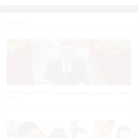
САЯСАТ
2027-жылы ЕАЭБге төрагалык кылуу Кыргызстанга
өтөт