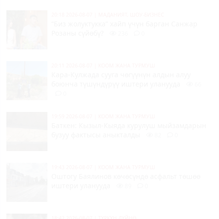
20:18 2026-08-07
|
МАДАНИЯТ, ШОУ-БИЗНЕС
“Биз жолуктукка” хайп үчүн барган Санжар
Розаны сүйөбү?
236
0
20:11 2026-08-07
|
КООМ ЖАНА ТУРМУШ
Кара-Кулжада сууга чөгүүнүн алдын алуу
боюнча түшүндүрүү иштери уланууда
66
0
19:59 2026-08-07
|
КООМ ЖАНА ТУРМУШ
Баткен: Кызыл-Кыяда курулуш мыйзамдарын
бузуу фактысы аныкталды
82
0
19:43 2026-08-07
|
КООМ ЖАНА ТУРМУШ
Оштогу Баялинов көчөсүндө асфальт төшөө
иштери уланууда
89
0
18:42 2026-08-07
|
ТҮРКҮН ДҮЙНӨ