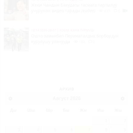
Жеки Чандын Бакудагы тасмага тартылуу
учурунан видео тарады
(видео)
435
0
18:14 2026-08-07
|
КООМ ЖАНА ТУРМУШ
Ошто заманбап Перинаталдык борбордун
курулушу уланууда
180
0
АРХИВ
Август
2026
Дш
Шш
Шр
Бш
Жм
Иш
Жш
1
2
3
4
5
6
7
8
9