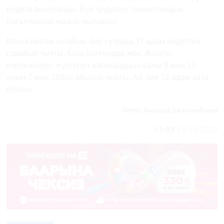
илдети аныкталды. Бул тууралуу тажикстандык
басылмалар жазып чыгышты.
Маалыматка ылайык, бир суткада 37 адам илдеттен
сакайып чыкты. Каза болгондор жок. Жалпы
коронавирус жуктуруп алгандардын саны 9 миң 14,
анын 7 миң 782си айыгып чыкты. Ал эми 72 адам каза
болгон.
Автор:
Жылдыз Джускембаева
11:03
13-09-2020