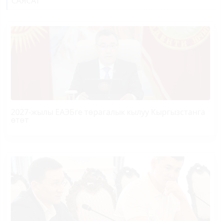
САЯСАТ
2027-жылы ЕАЭБге төрагалык кылуу Кыргызстанга
өтөт