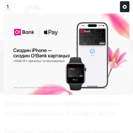
0
Кирүү
Сыр сөзүм кандай эле?
Каттоо
Тажикстанда коронавирус жуктуруп
алгандардын саны 9 миңден ашты
Өткөн суткада Тажикстанда 37 адамдан коронавирус