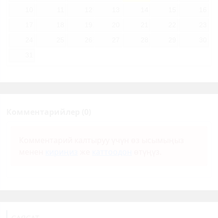
10
11
12
13
14
15
16
17
18
19
20
21
22
23
24
25
26
27
28
29
30
31
Комментарийлер (0)
Комментарий калтыруу үчүн өз ысымыңыз
менен
кириңиз
же
каттоодон
өтүңүз.