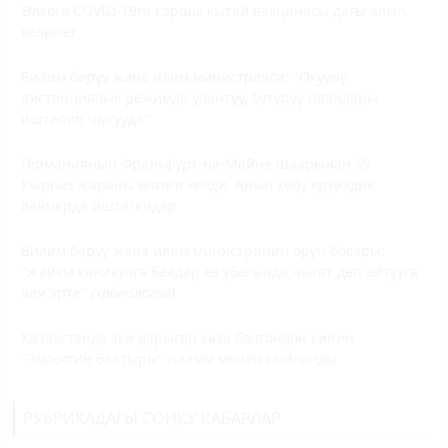
Өлкөгө COVID-19га каршы кытай вакцинасы дагы алып
келинет
Билим берүү жана илим министрлиги: "Окууну
дистанциялык режимде улантуу, бүтүрүү пландары
иштелип чыгууда"
Германиянын Франкфурт-на-Майне шаарынан 59
Кыргыз жараны өлкөгө келди. Анын көбү круиздик
лайнерде иштегендер
Билим берүү жана илим министринин орун басары:
"Жайкы каникулга балдар өз убагында чыгат деп айтууга
али эрте"
(хронология)
Казакстанда эки дарыгер каза болгондон кийин
"Эмгектин баатыры" наамы менен сыйланды
РУБРИКАДАГЫ СОҢКУ КАБАРЛАР