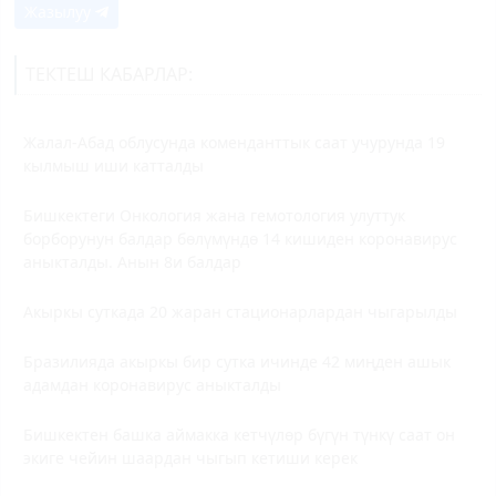
Жазылуу
ТЕКТЕШ КАБАРЛАР:
Жалал-Абад облусунда коменданттык саат учурунда 19
кылмыш иши катталды
Бишкектеги Онкология жана гемотология улуттук
борборунун балдар бөлүмүндө 14 кишиден коронавирус
аныкталды. Анын 8и балдар
Акыркы суткада 20 жаран стационарлардан чыгарылды
Бразилияда акыркы бир сутка ичинде 42 миңден ашык
адамдан коронавирус аныкталды
Бишкектен башка аймакка кетчүлөр бүгүн түнкү саат он
экиге чейин шаардан чыгып кетиши керек