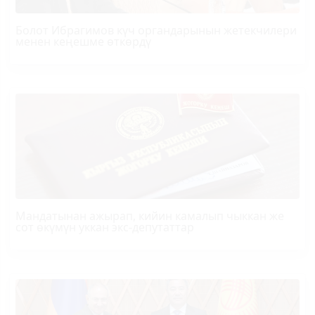
Болот
Ибрагимов
күч органдарынын жетекчилери
менен кеңешме өткөрдү
Мандатынан ажырап, кийин камалып чыккан же
сот өкүмүн уккан экс-депутаттар