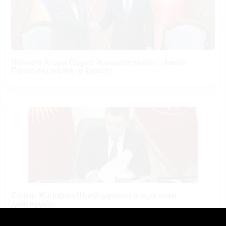
Чолпон-Атада Садыр Жапаров менен Никол
Пашинян жолукту
(сүрөт)
Садыр Жапаров Швейцарияга жаңы элчи
дайындады