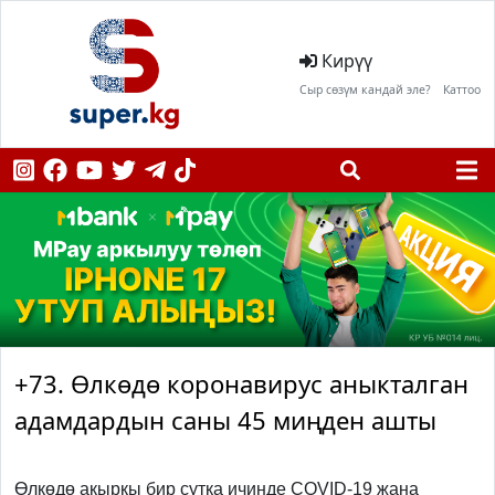
Кирүү
Сыр сөзүм кандай эле?
Каттоо
+73. Өлкөдө коронавирус аныкталган
адамдардын саны 45 миңден ашты
Өлкөдө акыркы бир сутка ичинде COVID-19 жана