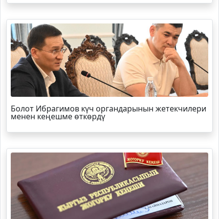
Болот
Ибрагимов
күч органдарынын жетекчилери
менен кеңешме өткөрдү