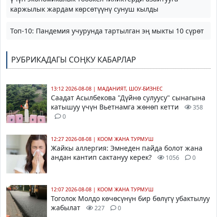
каржылык жардам көрсөтүүнү сунуш кылды
Топ-10: Пандемия учурунда тартылган эң мыкты 10 сүрөт
РУБРИКАДАГЫ СОҢКУ КАБАРЛАР
13:12 2026-08-08
|
МАДАНИЯТ, ШОУ-БИЗНЕС
Саадат Асылбекова
"Дүйнө сулуусу" сынагына
катышуу үчүн Вьетнамга жөнөп кетти
358
0
12:27 2026-08-08
|
КООМ ЖАНА ТУРМУШ
Жайкы аллергия: Эмнеден пайда болот жана
андан кантип сактануу керек?
1056
0
12:07 2026-08-08
|
КООМ ЖАНА ТУРМУШ
Тоголок Молдо көчөсүнүн бир бөлүгү убактылуу
жабылат
227
0