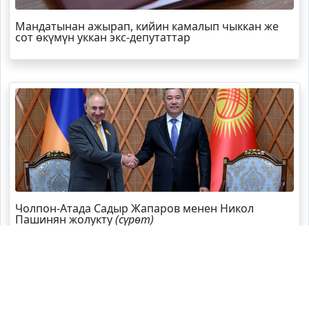
Мандатынан ажырап, кийин камалып чыккан же
сот өкүмүн уккан экс-депутаттар
Чолпон-Атада Садыр Жапаров менен Никол
Пашинян жолукту
(сүрөт)