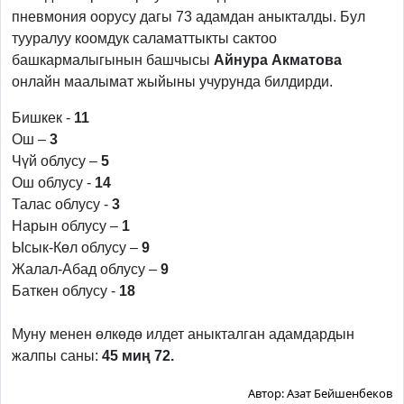
пневмония оорусу дагы 73 адамдан аныкталды. Бул
тууралуу коомдук саламаттыкты сактоо
башкармалыгынын башчысы
Айнура Акматова
онлайн маалымат жыйыны учурунда билдирди.
Бишкек -
11
Ош –
3
Чүй облусу –
5
Ош облусу -
14
Талас облусу -
3
Нарын облусу –
1
Ысык-Көл облусу –
9
Жалал-Абад облусу –
9
Баткен облусу -
18
Муну менен өлкөдө илдет аныкталган адамдардын
жалпы саны:
45 миң 72.
Автор:
Азат Бейшенбеков