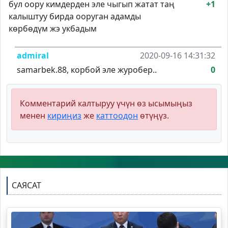
бул оору кимдерден эле чыгып жатат таң
+1
калыштуу бирда ооруган адамды
көрбөдүм жэ укбадым
admiral
2020-09-16 14:31:32
samarbek.88, корбой эле журобер..
0
Комментарий калтыруу үчүн өз ысымыңыз
менен
кириңиз
же
каттоодон
өтүңүз.
САЯСАТ