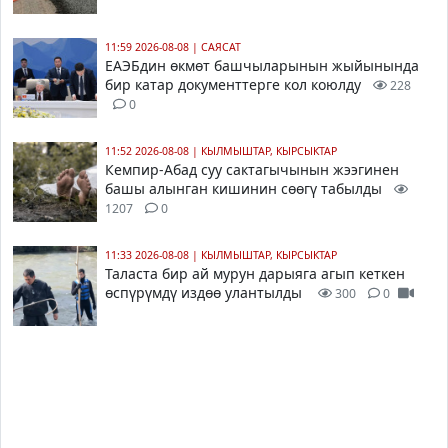
11:59 2026-08-08
|
САЯСАТ
ЕАЭБдин өкмөт башчыларынын жыйынында
бир катар документтерге кол коюлду
228
0
11:52 2026-08-08
|
КЫЛМЫШТАР, КЫРСЫКТАР
Кемпир-Абад суу сактагычынын жээгинен
башы алынган кишинин сөөгү табылды
1207
0
11:33 2026-08-08
|
КЫЛМЫШТАР, КЫРСЫКТАР
Таласта бир ай мурун дарыяга агып кеткен
өспүрүмдү издөө улантылды
300
0