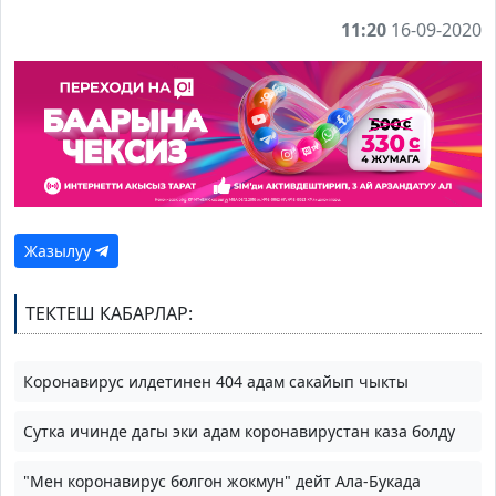
11:20
16-09-2020
Жазылуу
ТЕКТЕШ КАБАРЛАР:
Коронавирус илдетинен 404 адам сакайып чыкты
Сутка ичинде дагы эки адам коронавирустан каза болду
"Мен коронавирус болгон жокмун" дейт Ала-Букада