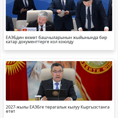
ЕАЭБдин өкмөт башчыларынын жыйынында бир
катар документтерге кол коюлду
2027-жылы ЕАЭБге төрагалык кылуу Кыргызстанга
өтөт