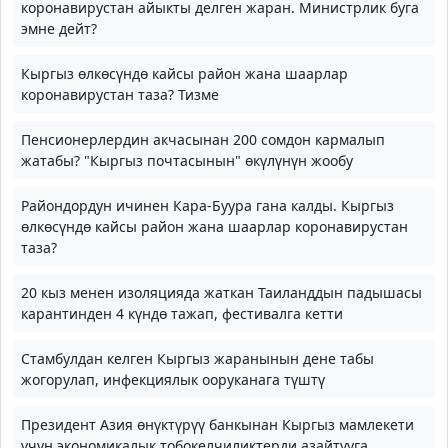
коронавирустан айыкты делген жаран. Министрлик буга
эмне дейт?
Кыргыз өлкөсүндө кайсы район жана шаарлар
коронавирустан таза? Тизме
Пенсионерлердин акчасынан 200 сомдон кармалып
жатабы? "Кыргыз почтасынын" өкүлүнүн жообу
Райондордун ичинен Кара-Буура гана калды. Кыргыз
өлкөсүндө кайсы район жана шаарлар коронавирустан
таза?
20 кыз менен изоляцияда жаткан Таиланддын падышасы
карантинден 4 күндө тажап, фестивалга кетти
Стамбулдан келген Кыргыз жаранынын дене табы
жогорулап, инфекциялык ооруканага түштү
Президент Азия өнүктүрүү банкынан Кыргыз мамлекети
үчүн экономикалык тобокелчиликтерди азайтууга