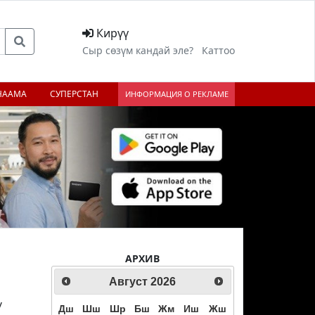
Кирүү
Сыр сөзүм кандай эле?
Каттоо
НААМА
СУПЕРСТАН
ИНФОРМАЦИЯ О РЕКЛАМЕ
АРХИВ
Август
2026
ү
Дш
Шш
Шр
Бш
Жм
Иш
Жш