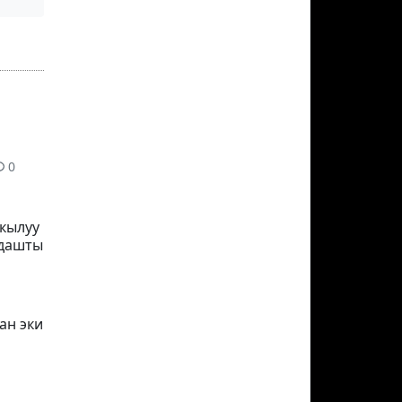
0
кылуу
лдашты
ан эки