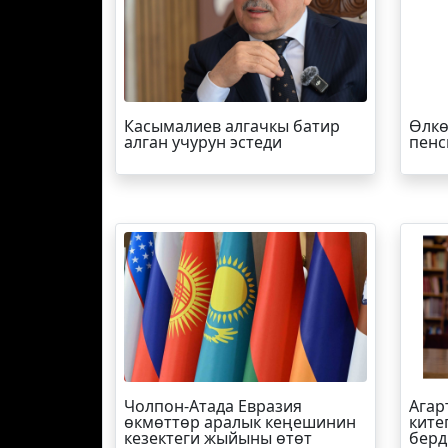
Касымалиев алгачкы батир
Өлкө
алган учурун эстеди
пенс
Чолпон-Атада Евразия
Агар
өкмөттөр аралык кеңешинин
ките
кезектеги жыйыны өтөт
берд