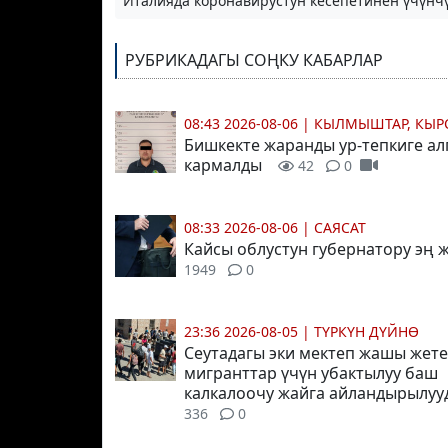
Италияда коронавирустун кесепетинен үчүнчү
РУБРИКАДАГЫ СОҢКУ КАБАРЛАР
08:43 2026-08-06
|
КЫЛМЫШТАР, КЫР
Бишкекте жаранды ур-тепкиге ал
кармалды
42
0
08:33 2026-08-06
|
САЯСАТ
Кайсы облустун губернатору эң
1949
0
23:36 2026-08-05
|
ТҮРКҮН ДҮЙНӨ
Сеутадагы эки мектеп жашы жете
мигранттар үчүн убактылуу баш
калкалоочу жайга айландырылуу
336
0