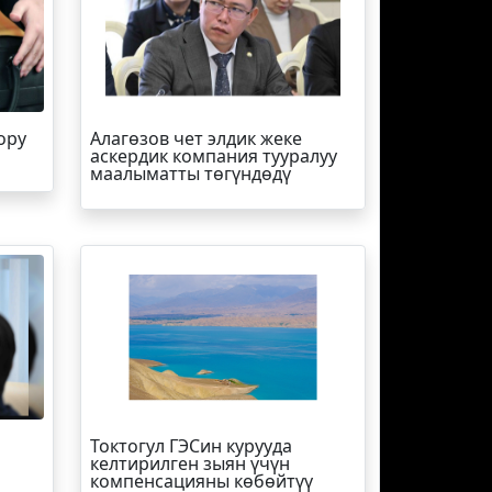
ору
Алагөзов чет элдик жеке
аскердик компания тууралуу
маалыматты төгүндөдү
Токтогул ГЭСин курууда
келтирилген зыян үчүн
компенсацияны көбөйтүү