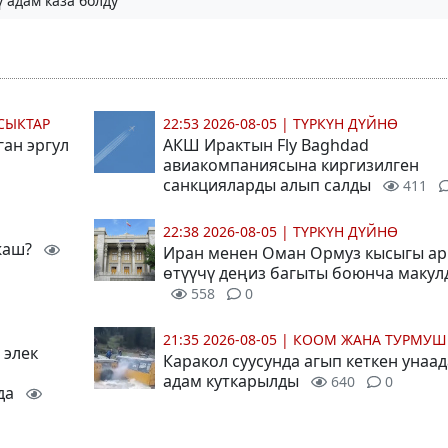
 адам каза болду
СЫКТАР
22:53 2026-08-05
|
ТҮРКҮН ДҮЙНӨ
ган эргул
АКШ Ирактын Fly Baghdad
авиакомпаниясына киргизилген
санкцияларды алып салды
411
22:38 2026-08-05
|
ТҮРКҮН ДҮЙНӨ
 жаш?
Иран менен Оман Ормуз кысыгы ар
өтүүчү деңиз багыты боюнча маку
558
0
21:35 2026-08-05
|
КООМ ЖАНА ТУРМУШ
 элек
Каракол суусунда агып кеткен унаад
адам куткарылды
640
0
да