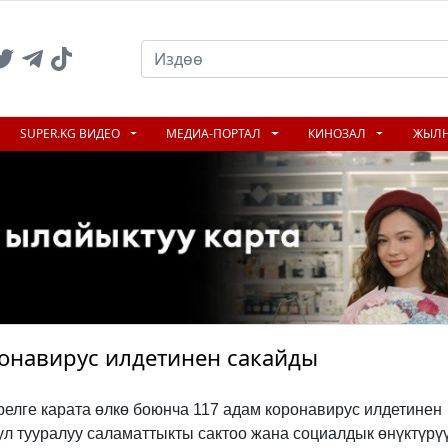
SUPER.KG ВИДЕО
МЕДИА-ПОРТАЛ
КИНОЗАЛ
ЖЫЛ
онавирус илдетинен сакайды
прелге карата өлкө боюнча 117 адам коронавирус илдетинен
ул тууралуу саламаттыкты сактоо жана социалдык өнүктүрү