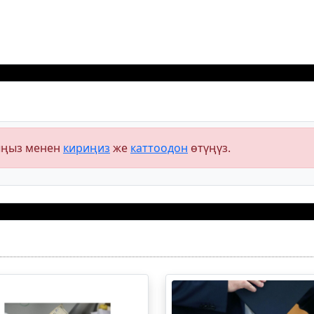
ыңыз менен
кириңиз
же
каттоодон
өтүңүз.