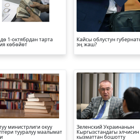
дө 1-октябрдан тарта
Кайсы облустун губернат
ия көбөйөт
эң жаш?
туу министрлиги окуу
Зеленский Украинанын
птери тууралуу маалымат
Кыргызстандагы элчисин
и
кызматтан бошотту