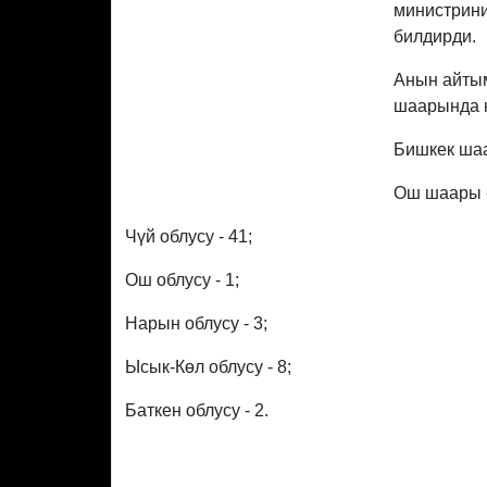
министрин
билдирди.
Анын айтым
шаарында 
Бишкек шаа
Ош шаары -
Чүй облусу - 41;
Ош облусу - 1;
Нарын облусу - 3;
Ысык-Көл облусу - 8;
Баткен облусу - 2.