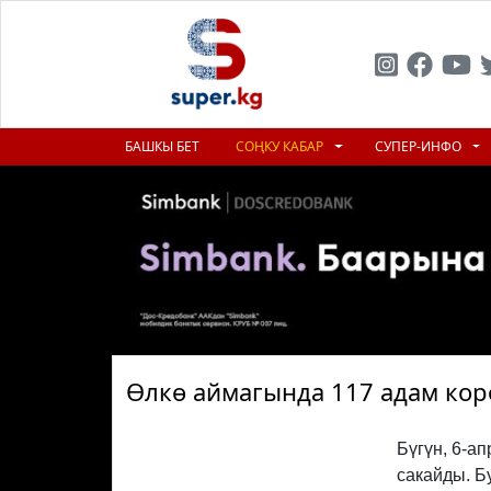
БАШКЫ БЕТ
СОҢКУ КАБАР
СУПЕР-ИНФО
Өлкө аймагында 117 адам кор
Бүгүн, 6-а
сакайды. Б