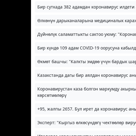
Бир суткада 382 адамдан коронавирус илдети 
Өлкөнүн дарыканаларына медициналык караж
Дүйнөлүк саламаттыкты сактоо уюму: "Корон
Бир күндө 109 адам COVID-19 оорусуна кабыл
Өкмөт башчы: "Калкты эмдөө үчүн бардык шар
Казакстанда дагы бир аялдан коронавирус а
Коронавирустан каза болгон маркумду акырк
көрсөтмөлөрү
+95, жалпы 2657. Бул ирет да коронавирус ан
Эксперт: "Кыргыз өлкөсүндөгү чектөөлөр вир