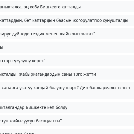
аныкталса, эң көбү Бишкекте катталды
аттардын, бет каптардын баасын жогорулатпоо сунушталды
авирус дүйнөдө тездик менен жайылып жатат"
ды
ттар түзүлүшү керек"
ныкталды. Жабыркагандардын саны 10го жетти
ы сапарга узатуу кандай болушу шарт? Дин башкармалыгынын
ыкталгандар Бишкекте көп болду
устун жайылуусун басаңдатты"