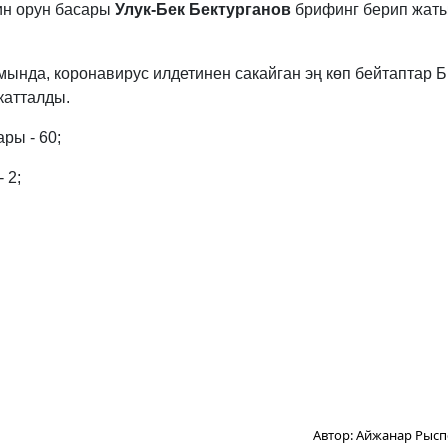
ин орун басары
Улук-Бек Бектурганов
брифинг берип жат
ында, коронавирус илдетинен сакайган эң көп бейтаптар 
катталды.
ры - 60;
 2;
Автор:
Айжанар Рысп