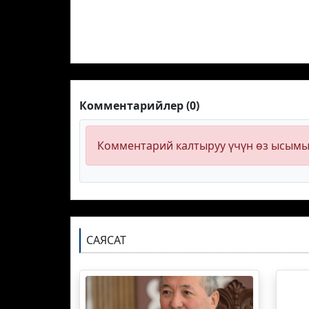
Комментарийлер (0)
Комментарий калтыруу үчүн өз ысым
САЯСАТ