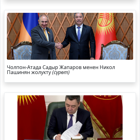
Чолпон-Атада Садыр Жапаров менен Никол
Пашинян жолукту
(сүрөт)