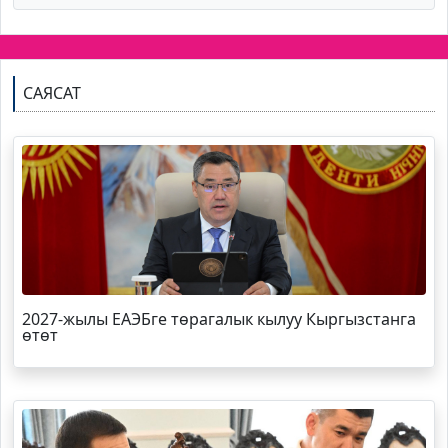
САЯСАТ
2027-жылы ЕАЭБге төрагалык кылуу Кыргызстанга
өтөт