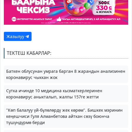
Жазылуу
ТЕКТЕШ КАБАРЛАР:
Баткен облусунан умрага барган 8 жарандын анализинен
коронавирус чыккан жок
Сутка ичинде 10 медицина кызматкерлеринен
коронавирус аныкталып, жалпы 157ге жетти
"Көп балалуу үй-бүлөлөрдү жек көрөм". Бишкек мэринин
кеңешчиси Гуля Алманбетова айткан сөзү боюнча
түшүндүрмө берди