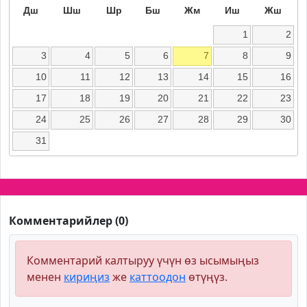
Дш
Шш
Шр
Бш
Жм
Иш
Жш
1
2
3
4
5
6
7
8
9
10
11
12
13
14
15
16
17
18
19
20
21
22
23
24
25
26
27
28
29
30
31
Комментарийлер (0)
Комментарий калтыруу үчүн өз ысымыңыз
менен
кириңиз
же
каттоодон
өтүңүз.