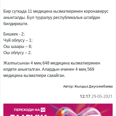
Previous
Next
Бир суткада 11 медицина кызматкеринен коронавирус
аныкталды. Бул тууралуу республикалык штабдан
билдиришти.
Бишкек - 2;
Чүй облусу – 1;
Ош шаары – 6;
Ош облусу – 2.
Жалпысынан 4 миң 648 медицина кызматкеринен
илдети аныкталган. Алардын ичинен 4 миң 569
медицина кызматкери сакайган.
Автор:
Жылдыз Джускембаева
12:17
29-05-2021