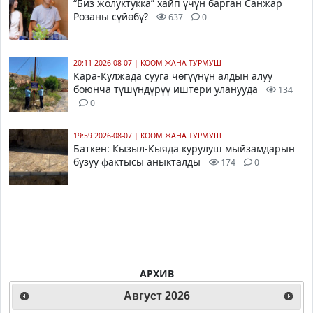
“Биз жолуктукка” хайп үчүн барган Санжар
Розаны сүйөбү?
637
0
20:11 2026-08-07
|
КООМ ЖАНА ТУРМУШ
Кара-Кулжада сууга чөгүүнүн алдын алуу
боюнча түшүндүрүү иштери уланууда
134
0
19:59 2026-08-07
|
КООМ ЖАНА ТУРМУШ
Баткен: Кызыл-Кыяда курулуш мыйзамдарын
бузуу фактысы аныкталды
174
0
АРХИВ
Август
2026