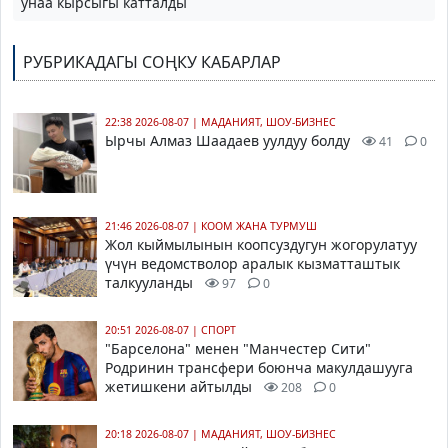
унаа кырсыгы катталды
РУБРИКАДАГЫ СОҢКУ КАБАРЛАР
22:38 2026-08-07
|
МАДАНИЯТ, ШОУ-БИЗНЕС
Ырчы Алмаз Шаадаев уулдуу болду
41
0
21:46 2026-08-07
|
КООМ ЖАНА ТУРМУШ
Жол кыймылынын коопсуздугун жогорулатуу
үчүн ведомстволор аралык кызматташтык
талкууланды
97
0
20:51 2026-08-07
|
СПОРТ
"Барселона" менен "Манчестер Сити"
Родринин трансфери боюнча макулдашууга
жетишкени айтылды
208
0
20:18 2026-08-07
|
МАДАНИЯТ, ШОУ-БИЗНЕС