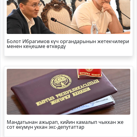
Болот
Ибрагимов
күч органдарынын жетекчилери
менен кеңешме өткөрдү
Мандатынан ажырап, кийин камалып чыккан же
сот өкүмүн уккан экс-депутаттар