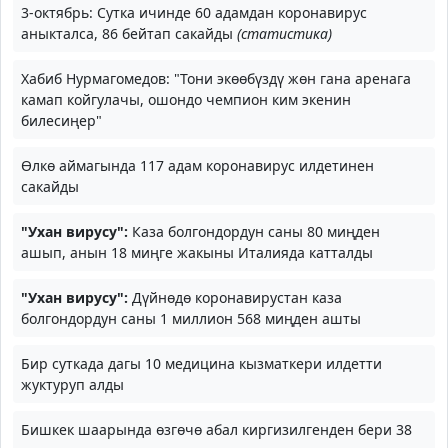
3-октябрь: Сутка ичинде 60 адамдан коронавирус
аныкталса, 86 бейтап сакайды
(статистика)
Хабиб Нурмагомедов: "Тони экөөбүздү жөн гана аренага
камап койгулачы, ошондо чемпион ким экенин
билесиңер"
Өлкө аймагында 117 адам коронавирус илдетинен
сакайды
"Ухан вирусу":
Каза болгондордун саны 80 миңден
ашып, анын 18 миңге жакыны Италияда катталды
"Ухан вирусу":
Дүйнөдө коронавирустан каза
болгондордун саны 1 миллион 568 миңден ашты
Бир суткада дагы 10 медицина кызматкери илдетти
жуктуруп алды
Бишкек шаарында өзгөчө абал киргизилгенден бери 38