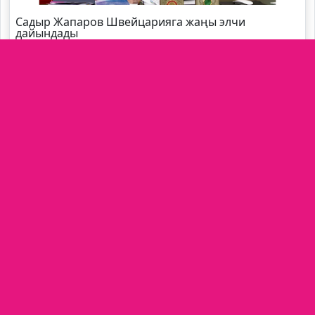
Садыр Жапаров Швейцарияга жаңы элчи
дайындады
Өзбекстандын өкмөт башчысы өлкөгө келди