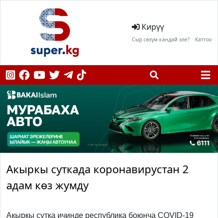
Кирүү
Сыр сөзүм кандай эле?
Каттоо
Акыркы суткада коронавирустан 2
адам көз жумду
Акыркы сутка ичинде республика боюнча COVID-19