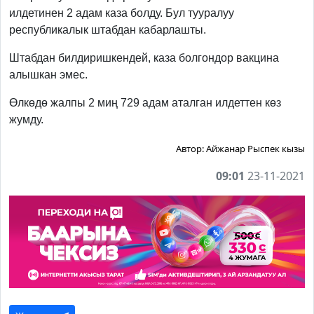
илдетинен 2 адам каза болду. Бул тууралуу
республикалык штабдан кабарлашты.
Штабдан билдиришкендей, каза болгондор вакцина
алышкан эмес.
Өлкөдө жалпы 2 миң 729 адам аталган илдеттен көз
жумду.
Автор:
Айжанар Рыспек кызы
09:01
23-11-2021