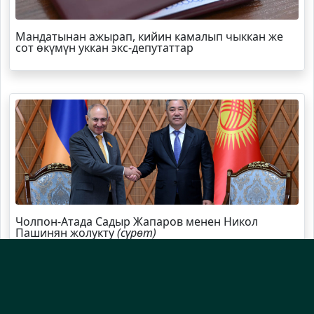
Мандатынан ажырап, кийин камалып чыккан же
сот өкүмүн уккан экс-депутаттар
Чолпон-Атада Садыр Жапаров менен Никол
Пашинян жолукту
(сүрөт)