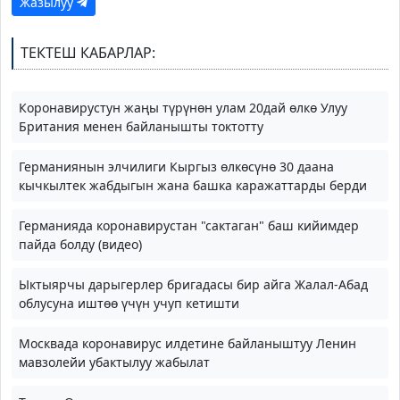
Жазылуу
ТЕКТЕШ КАБАРЛАР:
Коронавирустун жаңы түрүнөн улам 20дай өлкө Улуу
Британия менен байланышты токтотту
Германиянын элчилиги Кыргыз өлкөсүнө 30 даана
кычкылтек жабдыгын жана башка каражаттарды берди
Германияда коронавирустан "сактаган" баш кийимдер
пайда болду (видео)
Ыктыярчы дарыгерлер бригадасы бир айга Жалал-Абад
облусуна иштөө үчүн учуп кетишти
Москвада коронавирус илдетине байланыштуу Ленин
мавзолейи убактылуу жабылат