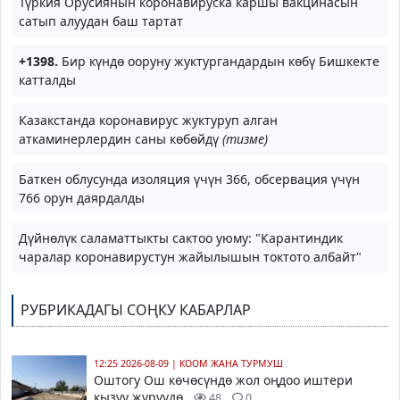
Түркия Орусиянын коронавируска каршы вакцинасын
сатып алуудан баш тартат
+1398.
Бир күндө ооруну жуктургандардын көбү Бишкекте
катталды
Казакстанда коронавирус жуктуруп алган
аткаминерлердин саны көбөйдү
(тизме)
Баткен облусунда изоляция үчүн 366, обсервация үчүн
766 орун даярдалды
Дүйнөлүк саламаттыкты сактоо уюму: "Карантиндик
чаралар коронавирустун жайылышын токтото албайт"
РУБРИКАДАГЫ СОҢКУ КАБАРЛАР
12:25 2026-08-09
|
КООМ ЖАНА ТУРМУШ
Оштогу Ош көчөсүндө жол оңдоо иштери
кызуу жүрүүдө
48
0