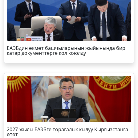
ЕАЭБдин өкмөт башчыларынын жыйынында бир
катар документтерге кол коюлду
2027-жылы ЕАЭБге төрагалык кылуу Кыргызстанга
өтөт