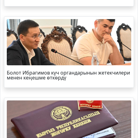
Болот
Ибрагимов
күч органдарынын жетекчилери
менен кеңешме өткөрдү