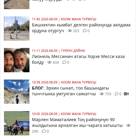
11:40 2026-08-09
|
КООМ ЖАНА ТУРМУШ
Бишкектин кымбат делген районунда аялдама
ордуна отургуч
263
0
11:11 2026-08-09
|
ТҮРКҮН ДҮЙНӨ
Лионель Мессинин атасы Хорхе Месси каза
болду
434
0
10:38 2026-08-09
|
КООМ ЖАНА ТУРМУШ
БЛОГ
: Эркин сынап, тоо башындагы
тынчтыкка умтулган саякатчы
759
0
10:05 2026-08-09
|
КООМ ЖАНА ТУРМУШ
Марлен Маматалиев Тоң районунун 90
жылдыгына арналган иш-чарага катышты
290
0