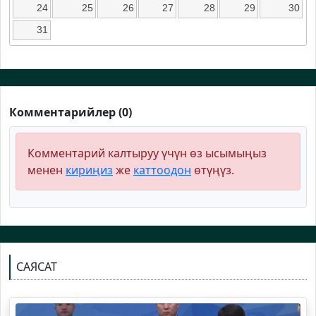
24
25
26
27
28
29
30
31
Комментарийлер (0)
Комментарий калтыруу үчүн өз ысымыңыз
менен
кириңиз
же
каттоодон
өтүңүз.
САЯСАТ