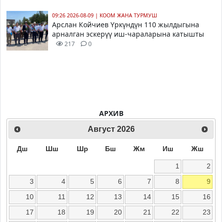
09:26 2026-08-09
|
КООМ ЖАНА ТУРМУШ
Арслан Койчиев Үркүндүн 110 жылдыгына
арналган эскерүү иш-чараларына катышты
217
0
АРХИВ
Август
2026
Дш
Шш
Шр
Бш
Жм
Иш
Жш
1
2
3
4
5
6
7
8
9
10
11
12
13
14
15
16
17
18
19
20
21
22
23