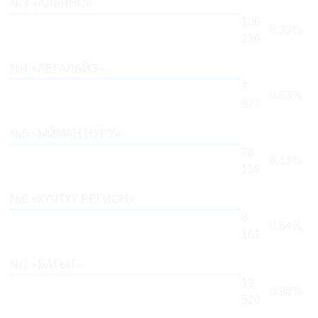
№3 «АЛЬЯНС»
106
8.33%
236
№4 «ЛЕГАЛАЙЗ»
7
0.63%
977
№5 «ЫЙМАН НУРУ»
78
6.13%
159
№6 «КҮЧТҮҮ РЕГИОН»
8
0.64%
161
№7 «БАГЫТ»
12
0.98%
520