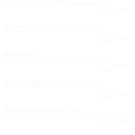
31
2.45%
317
№18 «ЭЛ ҮМҮТҮ»
57
4.48%
179
№19 «ОРДО»
5
0.46%
895
№20 «УЛУУ-ЖУРТ»
9
0.73%
357
№21 «АТА-ЖУРТ КЫРГЫЗСТАН»
221
17.34%
221