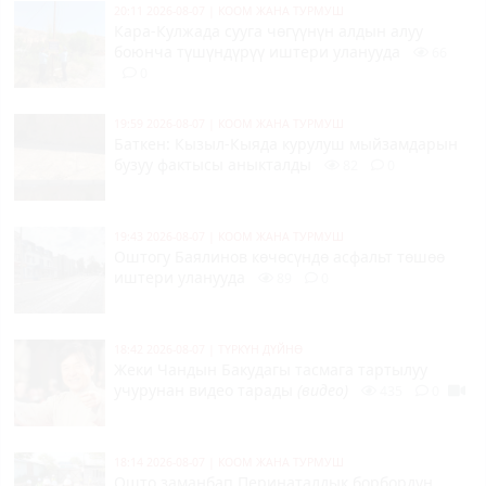
20:11 2026-08-07
|
КООМ ЖАНА ТУРМУШ
Кара-Кулжада сууга чөгүүнүн алдын алуу
боюнча түшүндүрүү иштери уланууда
66
0
19:59 2026-08-07
|
КООМ ЖАНА ТУРМУШ
Баткен: Кызыл-Кыяда курулуш мыйзамдарын
бузуу фактысы аныкталды
82
0
19:43 2026-08-07
|
КООМ ЖАНА ТУРМУШ
Оштогу Баялинов көчөсүндө асфальт төшөө
иштери уланууда
89
0
18:42 2026-08-07
|
ТҮРКҮН ДҮЙНӨ
Жеки Чандын Бакудагы тасмага тартылуу
учурунан видео тарады
(видео)
435
0
18:14 2026-08-07
|
КООМ ЖАНА ТУРМУШ
Ошто заманбап Перинаталдык борбордун