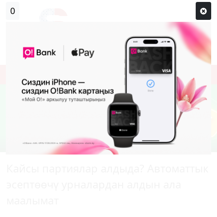
Кирүү
Сыр сөзүм кандай эле?
Каттоо
Кайсы партиялар алдыда? Автоматтык
эсептөөчү урналардан алдын ала
маалымат