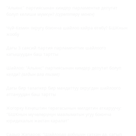
"Альянс" партиясынан кимдер парламентке депутат
болуп келиши мүмкүн?
(сүрөттөрү менен)
Чүй-Кемин округу боюнча шайлоо кайра өтөбү? БШКнын
жообу
Дагы 3 саясий партия парламенттик шайлоого
катышуудан баш тартты
Шайлоо: "Альянс" партиясынан кимдер депутат болуп
келди?
(алдын ала тизме)
Дагы бир талапкер бир мандаттуу округдан шайлоого
аттануудан баш тартты
Жогорку Кеңештин төрагасынын милдетин аткаруучу:
"БШКнын мүчөлөрүнүн маалыматын угуу боюнча
юридикалык жактан каралат"
Садыр Жапаров: "Шайлоодо добушун саткан да, сатып