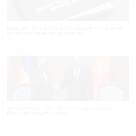
Мандатынан ажырап, кийин камалып чыккан же
сот өкүмүн уккан экс-депутаттар
Чолпон-Атада Садыр Жапаров менен Никол
Пашинян жолукту
(сүрөт)