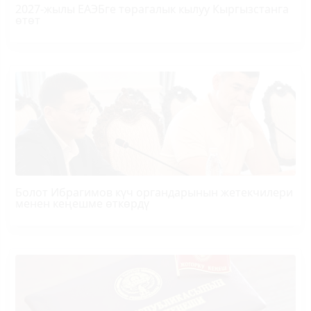
2027-жылы ЕАЭБге төрагалык кылуу Кыргызстанга
өтөт
Болот
Ибрагимов
күч органдарынын жетекчилери
менен кеңешме өткөрдү