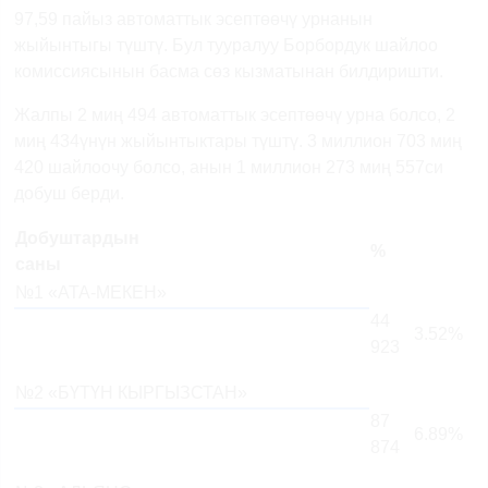
97,59 пайыз автоматтык эсептөөчү урнанын
жыйынтыгы түштү. Бул тууралуу Борбордук шайлоо
комиссиясынын басма сөз кызматынан билдиришти.
Жалпы 2 миң 494 автоматтык эсептөөчү урна болсо, 2
миң 434үнүн жыйынтыктары түштү. 3 миллион 703 миң
420 шайлоочу болсо, анын 1 миллион 273 миң 557си
добуш берди.
Добуштардын
%
саны
№1 «АТА-МЕКЕН»
44
3.52%
923
№2 «БҮТҮН КЫРГЫЗСТАН»
87
6.89%
874