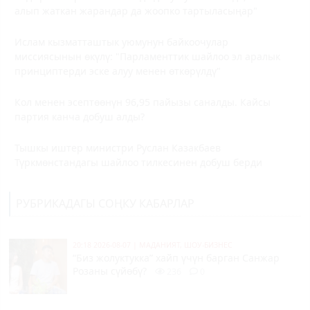
алып жаткан жарандар да жоопко тартыласыңар"
Ислам кызматташтык уюмунун байкоочулар
миссиясынын өкүлү: "Парламенттик шайлоо эл аралык
принциптерди эске алуу менен өткөрүлдү"
Кол менен эсептөөнүн 96,95 пайызы саналды. Кайсы
партия канча добуш алды?
Тышкы иштер министри Руслан Казакбаев
Түркмөнстандагы шайлоо тилкесинен добуш берди
РУБРИКАДАГЫ СОҢКУ КАБАРЛАР
20:18 2026-08-07
|
МАДАНИЯТ, ШОУ-БИЗНЕС
“Биз жолуктукка” хайп үчүн барган Санжар
Розаны сүйөбү?
236
0