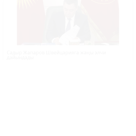
Садыр Жапаров Швейцарияга жаңы элчи
дайындады
Өзбекстандын өкмөт башчысы өлкөгө келди