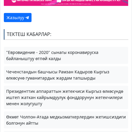
Жазылуу
ТЕКТЕШ КАБАРЛАР:
"Евровидение - 2020" сынагы коронавируска
байланыштуу өтпөй калды
Чеченстандын башчысы Рамзан Кадыров Кыргыз
өлкөсүнө гуманитардык жардам тапшырды
Президенттик аппараттын жетекчиси Кыргыз өлкөсүндө
иштеп жаткан кайрымдуулук фонддорунун жетекчилери
менен жолугушту
Өкмөт Чолпон-Атада медкызматкерлердин жетишсиздиги
болгонун айтты