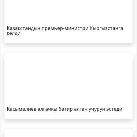
Казакстандын премьер-министри Кыргызстанга
келди
Касымалиев алгачкы батир алган учурун эстеди