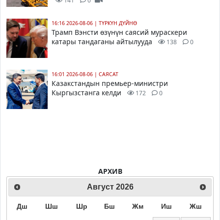
141
0
16:16 2026-08-06
|
ТҮРКҮН ДҮЙНӨ
Трамп Вэнсти өзүнүн саясий мураскери
катары тандаганы айтылууда
138
0
16:01 2026-08-06
|
САЯСАТ
Казакстандын премьер-министри
Кыргызстанга келди
172
0
АРХИВ
Август
2026
Дш
Шш
Шр
Бш
Жм
Иш
Жш