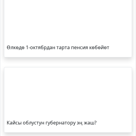
Өлкөдө 1-октябрдан тарта пенсия көбөйөт
Кайсы облустун губернатору эң жаш?