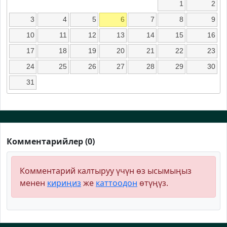
1
2
3
4
5
6
7
8
9
10
11
12
13
14
15
16
17
18
19
20
21
22
23
24
25
26
27
28
29
30
31
Комментарийлер (0)
Комментарий калтыруу үчүн өз ысымыңыз
менен
кириңиз
же
каттоодон
өтүңүз.