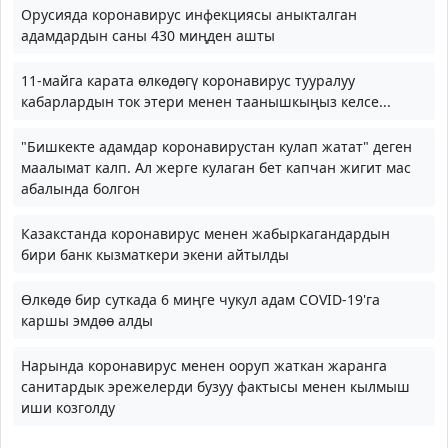
Орусияда коронавирус инфекциясы аныкталган
адамдардын саны 430 миңден ашты
11-майга карата өлкөдөгү коронавирус тууралуу
кабарлардын ток этери менен таанышкыңыз келсе...
"Бишкекте адамдар коронавирустан кулап жатат" деген
маалымат калп. Ал жерге кулаган бет капчан жигит мас
абалында болгон
Казакстанда коронавирус менен жабыркагандардын
бири банк кызматкери экени айтылды
Өлкөдө бир суткада 6 миңге чукул адам COVID-19'га
каршы эмдөө алды
Нарында коронавирус менен ооруп жаткан жаранга
санитардык эрежелерди бузуу фактысы менен кылмыш
иши козголду