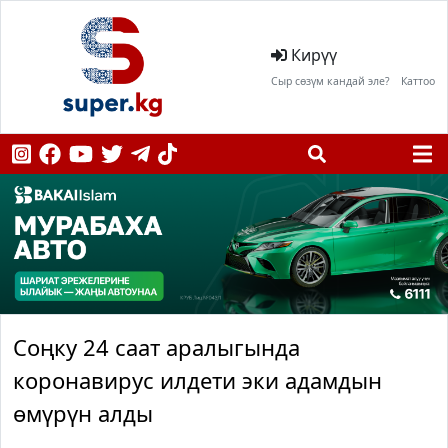
Кирүү
Сыр сөзүм кандай эле?
Каттоо
Соңку 24 саат аралыгында
коронавирус илдети эки адамдын
өмүрүн алды