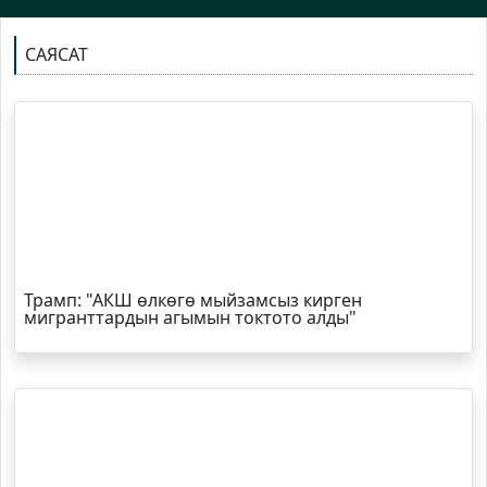
САЯСАТ
Трамп
: "АКШ өлкөгө мыйзамсыз кирген
мигранттардын агымын токтото алды"