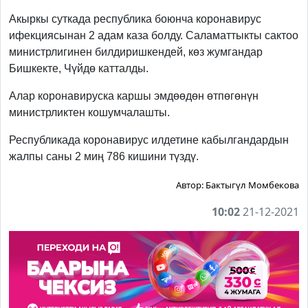
Акыркы суткада республика боюнча коронавирус
ифекциясынан 2 адам каза болду. Саламаттыкты сактоо
министрлигинен билдиришкендей, көз жумгандар
Бишкекте, Чүйдө катталды.
Алар коронавируска каршы эмдөөдөн өтпөгөнүн
министрликтен кошумчалашты.
Республикада коронавирус илдетине кабылгандардын
жалпы саны 2 миң 786 кишини түздү.
Автор:
Бактыгүл Момбекова
10:02
21-12-2021