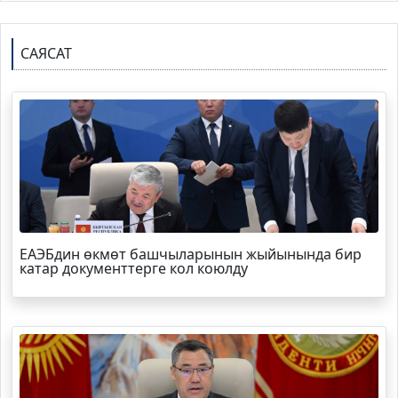
САЯСАТ
ЕАЭБдин өкмөт башчыларынын жыйынында бир
катар документтерге кол коюлду