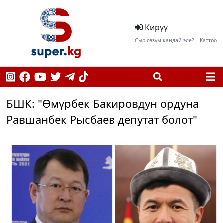
Кирүү
Сыр сөзүм кандай эле?
Каттоо
БШК: "Өмүрбек Бакировдун ордуна
Равшанбек Рысбаев депутат болот"