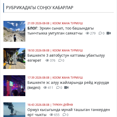
РУБРИКАДАГЫ СОҢКУ КАБАРЛАР
21:09 2026-08-08
|
КООМ ЖАНА ТУРМУШ
БЛОГ
: Эркин сынап, тоо башындагы
тынчтыкка умтулган саякатчы
279
0
18:50 2026-08-08
|
КООМ ЖАНА ТУРМУШ
Бишкекте 3 автобустун каттамы убактылуу
өзгөрөт
376
0
17:39 2026-08-08
|
КООМ ЖАНА ТУРМУШ
Бишкекте эс алуу жайларында рейд жүрүүдө
(видео)
411
0
16:43 2026-08-08
|
ТҮРКҮН ДҮЙНӨ
Ормуз кысыгында мунай ташыган танкерден
өрт чыкты
655
0