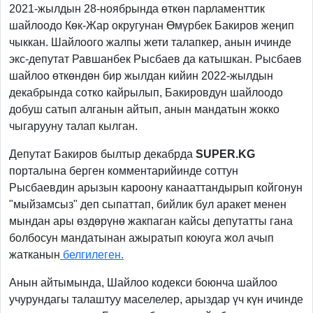
2021-жылдын 28-ноябрында өткөн парламенттик
шайлоодо Көк-Жар округунан Өмүрбек Бакиров жеңип
чыккан. Шайлоого жалпы жети талапкер, анын ичинде
экс-депутат Равшанбек Рысбаев да катышкан. Рысбаев
шайлоо өткөндөн бир жылдан кийин 2022-жылдын
декабрында сотко кайрылып, Бакировдун шайлоодо
добуш сатып алганын айтып, анын мандатын жокко
чыгарууну талап кылган.
Депутат Бакиров былтыр декабрда
SUPER.KG
порталына берген комментарийинде соттун
Рысбаевдин арызын кароону канааттандырып койгонун
"мыйзамсыз" деп сыпаттап, бийлик
бул аракет менен
мындан ары өздөрүнө жакпаган кайсы депутатты гана
болбосун мандатынан ажыратып коюуга жол ачып
жатканын
белгилеген.
Анын айтымында, Шайлоо кодекси боюнча шайлоо
учурундагы талаштуу маселелер, арыздар үч күн ичинде