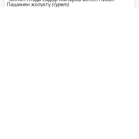
Пашинян жолукту
(сүрөт)
Садыр Жапаров Швейцарияга жаңы элчи
дайындады