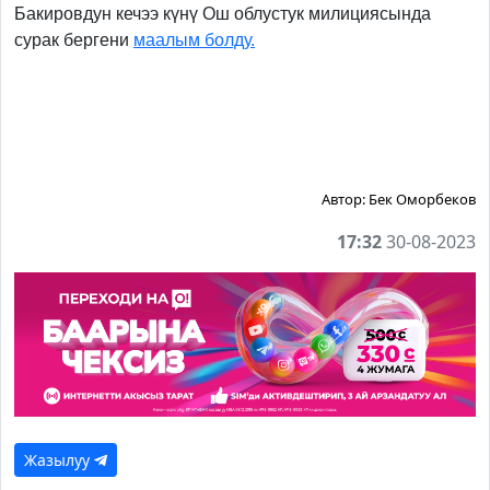
Бакировдун кечээ күнү Ош облустук милициясында
сурак бергени
маалым болду.
Автор:
Бек Оморбеков
17:32
30-08-2023
Жазылуу