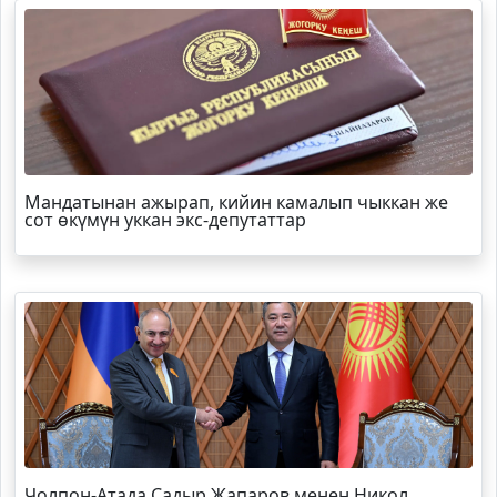
Мандатынан ажырап, кийин камалып чыккан же
сот өкүмүн уккан экс-депутаттар
Чолпон-Атада Садыр Жапаров менен Никол