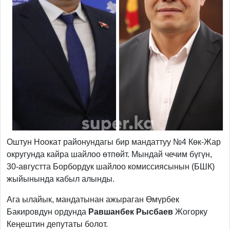
Оштун Ноокат районундагы бир мандаттуу №4 Көк-Жар
округунда кайра шайлоо өтпөйт. Мындай чечим бүгүн,
30-августта Борбордук шайлоо комиссиясынын (БШК)
жыйынында кабыл алынды.
Ага ылайык, мандатынан ажыраган Өмүрбек
Бакировдун ордунда
Равшанбек Рысбаев
Жогорку
Кеңештин депутаты болот.