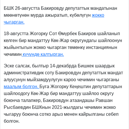
БШК 26-августта Бакировду депутаттык мандатынан
мөөнөтүнөн мурда ажыратып, күбөлүгүн
жокко
чыгарган.
18-августта Жогорку Сот Өмүрбек Бакиров шайланып
келген бир мандаттуу Көк-Жар округундагы шайлоонун
жыйынтыгын жокко чыгарган төмөнкү инстанциянын
чечимин
күчүндө калтырган.
Эске салсак, былтыр 14-декабрда Бишкек шаардык
административдик соту Бакировдун депутаттык мандат
алуусунун мыйзамдуулугун кароо чечимин чыгарганы
маалым болгон.
Буга Жогорку Кеңештин депутаттарын
шайлоодогу Көк-Жар бир мандаттуу шайлоо округу
боюнча талапкер, Бакировдун атаандашы Равшан
Рысбаевдин БШКнын 2021-жылдагы чечимин жокко
чыгаруу боюнча сотко арыз менен кайрылганы себеп
болгон.