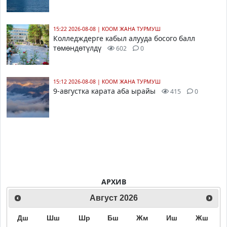
15:22 2026-08-08
|
КООМ ЖАНА ТУРМУШ
Колледждерге кабыл алууда босого балл
төмөндөтүлдү
602
0
15:12 2026-08-08
|
КООМ ЖАНА ТУРМУШ
9-августка карата аба ырайы
415
0
АРХИВ
Август
2026
Дш
Шш
Шр
Бш
Жм
Иш
Жш