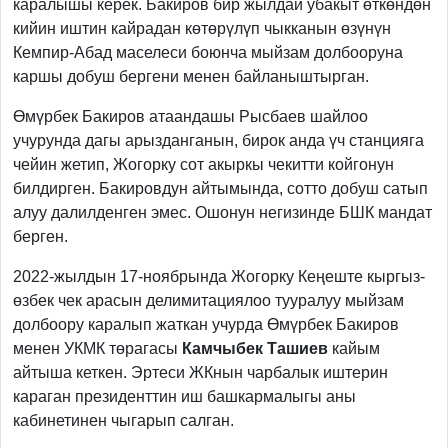
каралышы керек. Бакиров бир жылдай убакыт өткөндөн
кийин иштин кайрадан көтөрүлүп чыкканын өзүнүн
Кемпир-Абад маселеси боюнча мыйзам долбооруна
каршы добуш бергени менен байланыштырган.
Өмүрбек Бакиров атаандашы Рысбаев шайлоо
учурунда дагы арызданганын, бирок анда үч станцияга
чейин жетип, Жогорку сот акыркы чекитти койгонун
билдирген. Бакировдун айтымында, сотто добуш сатып
алуу далилденген эмес. Ошонун негизинде БШК мандат
берген.
2022-жылдын 17-ноябрында Жогорку Кеңеште кыргыз-
өзбек чек арасын делимитациялоо тууралуу мыйзам
долбоору каралып жаткан учурда Өмүрбек Бакиров
менен УКМК төрагасы
Камчыбек Ташиев
кайым
айтыша кеткен. Эртеси ЖКнын чарбалык иштерин
караган президенттин иш башкармалыгы аны
кабинетинен чыгарып салган.