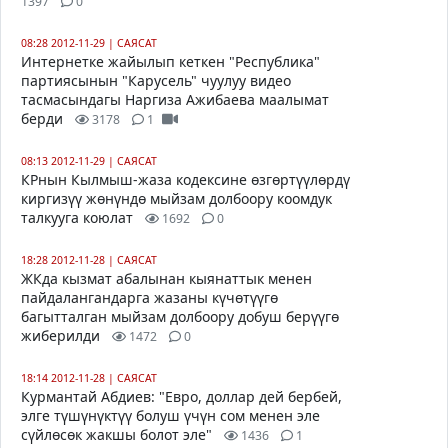
1397
0
08:28 2012-11-29
|
САЯСАТ
Интернетке жайылып кеткен "Республика"
партиясынын "Карусель" чуулуу видео
тасмасындагы Наргиза Ажибаева маалымат
берди
3178
1
08:13 2012-11-29
|
САЯСАТ
КРнын Кылмыш-жаза кодексине өзгөртүүлөрдү
киргизүү жөнүндө мыйзам долбоору коомдук
талкууга коюлат
1692
0
18:28 2012-11-28
|
САЯСАТ
ЖКда кызмат абалынан кыянаттык менен
пайдалангандарга жазаны күчөтүүгө
багытталган мыйзам долбоору добуш берүүгө
жиберилди
1472
0
18:14 2012-11-28
|
САЯСАТ
Курмантай Абдиев: "Евро, доллар дей бербей,
элге түшүнүктүү болуш үчүн сом менен эле
сүйлөсөк жакшы болот эле"
1436
1