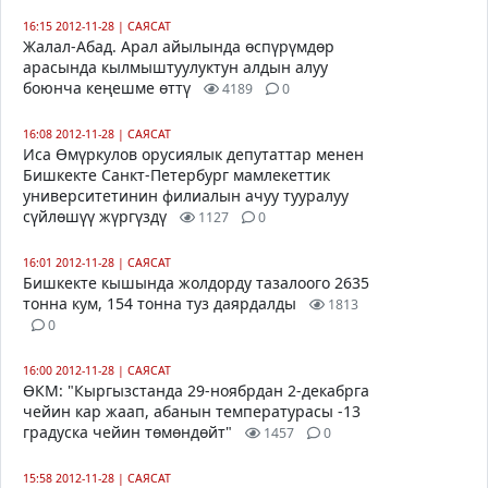
16:15 2012-11-28
|
САЯСАТ
Жалал-Абад. Арал айылында өспүрүмдөр
арасында кылмыштуулуктун алдын алуу
боюнча кеңешме өттү
4189
0
16:08 2012-11-28
|
САЯСАТ
Иса Өмүркулов орусиялык депутаттар менен
Бишкекте Санкт-Петербург мамлекеттик
университетинин филиалын ачуу тууралуу
сүйлөшүү жүргүздү
1127
0
16:01 2012-11-28
|
САЯСАТ
Бишкекте кышында жолдорду тазалоого 2635
тонна кум, 154 тонна туз даярдалды
1813
0
16:00 2012-11-28
|
САЯСАТ
ӨКМ: "Кыргызстанда 29-ноябрдан 2-декабрга
чейин кар жаап, абанын температурасы -13
градуска чейин төмөндөйт"
1457
0
15:58 2012-11-28
|
САЯСАТ