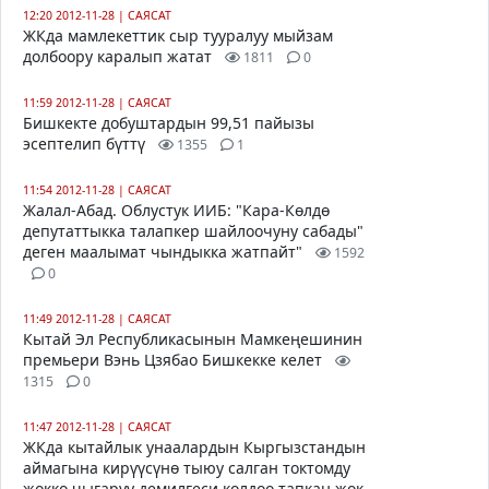
12:20 2012-11-28
|
САЯСАТ
ЖКда мамлекеттик сыр тууралуу мыйзам
долбоору каралып жатат
1811
0
11:59 2012-11-28
|
САЯСАТ
Бишкекте добуштардын 99,51 пайызы
эсептелип бүттү
1355
1
11:54 2012-11-28
|
САЯСАТ
Жалал-Абад. Облустук ИИБ: "Кара-Көлдө
депутаттыкка талапкер шайлоочуну сабады"
деген маалымат чындыкка жатпайт"
1592
0
11:49 2012-11-28
|
САЯСАТ
Кытай Эл Республикасынын Мамкеңешинин
премьери Вэнь Цзябао Бишкекке келет
1315
0
11:47 2012-11-28
|
САЯСАТ
ЖКда кытайлык унаалардын Кыргызстандын
аймагына кирүүсүнө тыюу салган токтомду
жокко чыгаруу демилгеси колдоо тапкан жок