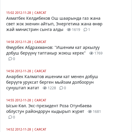
15:02 2012-11-28
|
САЯСАТ
Ахматбек Келдибеков Ош шаарында газ жана
свет жок экенин айтып, Энергетика жана өнөр
жай министрин сынга алды
1619
1
14:58 2012-11-28
|
САЯСАТ
Өмүрбек Абдрахманов: "Ишеним кат аркылуу
добуш берүүнү таптакыр жоюш керек"
1769
0
14:56 2012-11-28
|
САЯСАТ
Анарбек Калматов ишеним кат менен добуш
берүүгө уруксат берген мыйзам долбоорун
сунуштап жатат
1228
0
14:55 2012-11-28
|
САЯСАТ
Ысык-Көл. Экс-президент Роза Отунбаева
облустун райондорун кыдырып жүрөт
1681
0
14:52 2012-11-28
|
САЯСАТ