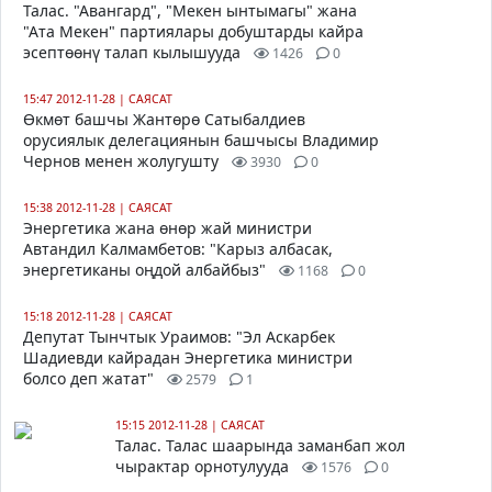
Талас. "Авангард", "Мекен ынтымагы" жана
"Ата Мекен" партиялары добуштарды кайра
эсептөөнү талап кылышууда
1426
0
15:47 2012-11-28
|
САЯСАТ
Өкмөт башчы Жантөрө Сатыбалдиев
орусиялык делегациянын башчысы Владимир
Чернов менен жолугушту
3930
0
15:38 2012-11-28
|
САЯСАТ
Энергетика жана өнөр жай министри
Автандил Калмамбетов: "Карыз албасак,
энергетиканы оңдой албайбыз"
1168
0
15:18 2012-11-28
|
САЯСАТ
Депутат Тынчтык Ураимов: "Эл Аскарбек
Шадиевди кайрадан Энергетика министри
болсо деп жатат"
2579
1
15:15 2012-11-28
|
САЯСАТ
Талас. Талас шаарында заманбап жол
чырактар орнотулууда
1576
0