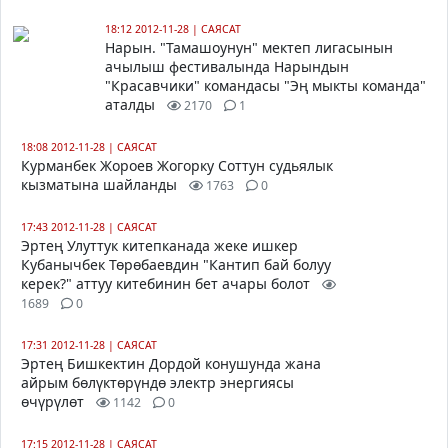
18:12 2012-11-28
|
САЯСАТ
Нарын. "Тамашоунун" мектеп лигасынын
ачылыш фестивалында Нарындын
"Красавчики" командасы "Эң мыкты команда"
аталды
2170
1
18:08 2012-11-28
|
САЯСАТ
Курманбек Жороев Жогорку Соттун судьялык
кызматына шайланды
1763
0
17:43 2012-11-28
|
САЯСАТ
Эртең Улуттук китепканада жеке ишкер
Кубанычбек Төрөбаевдин "Кантип бай болуу
керек?" аттуу китебинин бет ачары болот
1689
0
17:31 2012-11-28
|
САЯСАТ
Эртең Бишкектин Дордой конушунда жана
айрым бөлүктөрүндө электр энергиясы
өчүрүлөт
1142
0
17:15 2012-11-28
|
САЯСАТ