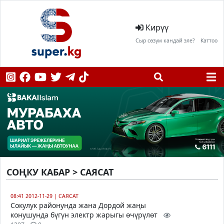
Кирүү
Сыр сөзүм кандай эле?
Каттоо
СОҢКУ КАБАР > САЯСАТ
08:41 2012-11-29
|
САЯСАТ
Сокулук районунда жана Дордой жаңы
конушунда бүгүн электр жарыгы өчүрүлөт