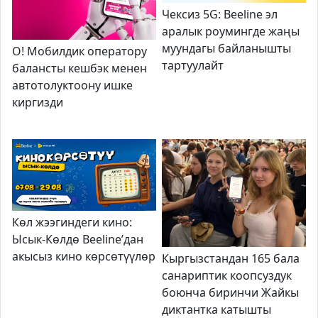
Чексиз 5G: Beeline эл
аралык роумингде жаңы
муундагы байланышты
О! Мобилдик оператору
тартуулайт
балансты кешбэк менен
автотолуктоону ишке
киргизди
Көл жээг
индеги кино:
Ысык-Көлдө Beeline
’
дан
акысыз кино
көрсөтүүлөр
Кыргызстандан 165 бала
санариптик коопсуздук
боюнча биринчи Жайкы
диктантка катышты