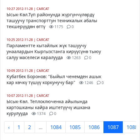
10:27 2012-11-28
|
САЯСАТ
Ысык-Көл.Түп районунда жүргүнчүлөрдү
ташуучу транспорттун техникалык абалы
текшерүүдөн өттү
1175
0
10:25 2012-11-28
|
САЯСАТ
Парламентте кытайлык жүк ташуучу
унаалардын Кыргызстанга кирүүсүнө тыюу
салуу маселеси каралууда
1263
0
10:09 2012-11-28
|
САЯСАТ
Кубатбек Боронов: "Быйыл ченемден ашык
кар көчкү түшүү коркунучу бар"
1246
0
10:07 2012-11-28
|
САЯСАТ
Ысык-Көл. Теплоключенка айылында
картошканы кайра иштетүүчү ишкана
курулууда
1374
0
‹
1
2
...
1084
1085
1086
1087
1088