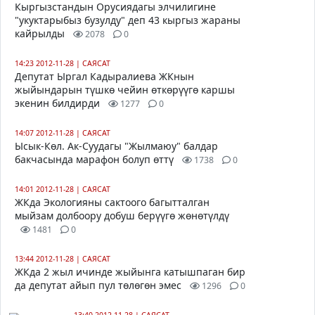
Кыргызстандын Орусиядагы элчилигине
"укуктарыбыз бузулду" деп 43 кыргыз жараны
кайрылды
2078
0
14:23 2012-11-28
|
САЯСАТ
Депутат Ыргал Кадыралиева ЖКнын
жыйындарын түшкө чейин өткөрүүгө каршы
экенин билдирди
1277
0
14:07 2012-11-28
|
САЯСАТ
Ысык-Көл. Ак-Суудагы "Жылмаюу" балдар
бакчасында марафон болуп өттү
1738
0
14:01 2012-11-28
|
САЯСАТ
ЖКда Экологияны сактоого багытталган
мыйзам долбоору добуш берүүгө жөнөтүлдү
1481
0
13:44 2012-11-28
|
САЯСАТ
ЖКда 2 жыл ичинде жыйынга катышпаган бир
да депутат айып пул төлөгөн эмес
1296
0