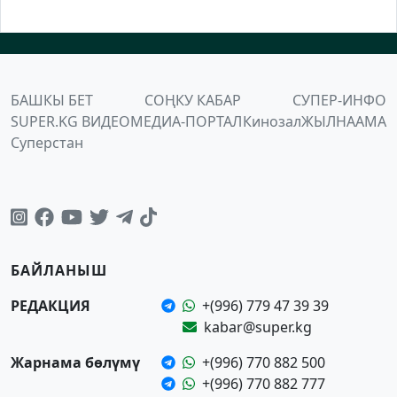
БАШКЫ БЕТ
СОҢКУ КАБАР
СУПЕР-ИНФО
SUPER.KG ВИДЕО
МЕДИА-ПОРТАЛ
Кинозал
ЖЫЛНААМА
Суперстан
БАЙЛАНЫШ
РЕДАКЦИЯ
+(996) 779 47 39 39
kabar@super.kg
Жарнама бөлүмү
+(996) 770 882 500
+(996) 770 882 777