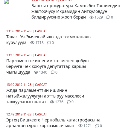
13:40 2012-11-28
|
САЯСАТ
Башкы прокуратура Камчыбек Ташиевдин
жактоочусу Икрамидин Айткуловдун
билдирүүсүнө жооп берди
1529
0
13:38 2012-11-28
|
САЯСАТ
Талас. Үч-Эмчек айылында тосмо каналы
курулууда
1718
0
13:13 2012-11-28
|
САЯСАТ
Парламентте ишеним кат менен добуш
берүүгө чек коюуга депутаттар каршы
чыгышууда
1340
0
13:10 2012-11-28
|
САЯСАТ
ЖКда парламенттин ишинин
натыйжалуулугун арттыруу маселеси
талкууланып жатат
1276
0
12:49 2012-11-28
|
САЯСАТ
Эртең Бишкекте Чернобыль катастрофасына
арналган сүрөт көргөзмө ачылат
1271
0