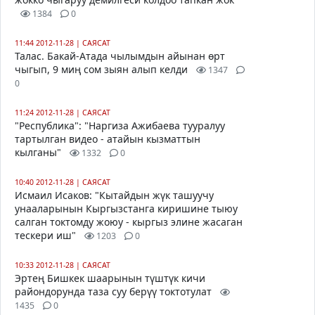
1384
0
11:44 2012-11-28
|
САЯСАТ
Талас. Бакай-Атада чылымдын айынан өрт
чыгып, 9 миң сом зыян алып келди
1347
0
11:24 2012-11-28
|
САЯСАТ
"Республика": "Наргиза Ажибаева тууралуу
тартылган видео - атайын кызматтын
кылганы"
1332
0
10:40 2012-11-28
|
САЯСАТ
Исмаил Исаков: "Кытайдын жүк ташуучу
унааларынын Кыргызстанга киришине тыюу
салган токтомду жоюу - кыргыз элине жасаган
тескери иш"
1203
0
10:33 2012-11-28
|
САЯСАТ
Эртең Бишкек шаарынын түштүк кичи
райондорунда таза суу берүү токтотулат
1435
0