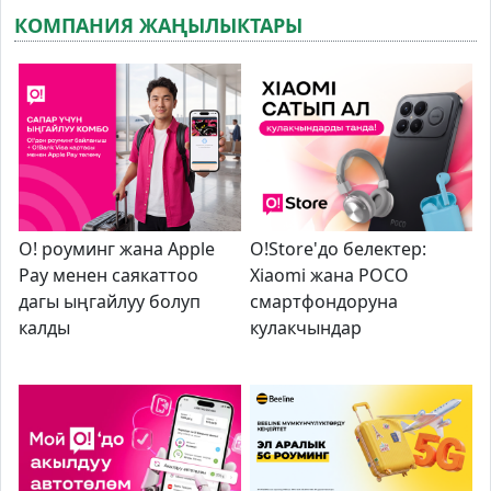
КОМПАНИЯ ЖАҢЫЛЫКТАРЫ
О! роуминг жана Apple
O!Store'до белектер:
Pay менен саякаттоо
Xiaomi жана POCO
дагы ыңгайлуу болуп
смартфондоруна
калды
кулакчындар