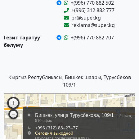
+(996) 770 882 502
+(996) 312 882 777
pr@super.kg
reklama@super.kg
Гезит таратуу
+(996) 770 882 707
бөлүмү
Кыргыз Республикасы, Бишкек шаары, Турусбеков
109/1