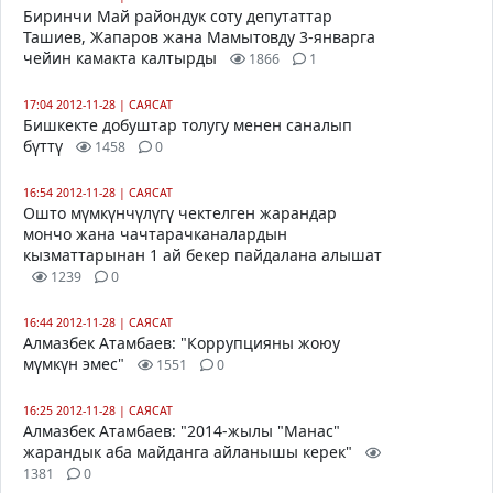
Биринчи Май райондук соту депутаттар
Ташиев, Жапаров жана Мамытовду 3-январга
чейин камакта калтырды
1866
1
17:04 2012-11-28
|
САЯСАТ
Бишкекте добуштар толугу менен саналып
бүттү
1458
0
16:54 2012-11-28
|
САЯСАТ
Ошто мүмкүнчүлүгү чектелген жарандар
мончо жана чачтарачканалардын
кызматтарынан 1 ай бекер пайдалана алышат
1239
0
16:44 2012-11-28
|
САЯСАТ
Алмазбек Атамбаев: "Коррупцияны жоюу
мүмкүн эмес"
1551
0
16:25 2012-11-28
|
САЯСАТ
Алмазбек Атамбаев: "2014-жылы "Манас"
жарандык аба майданга айланышы керек"
1381
0