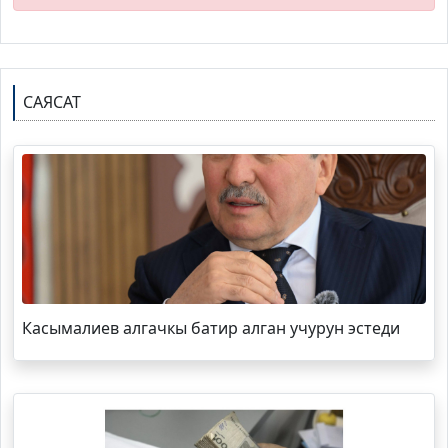
САЯСАТ
Касымалиев алгачкы батир алган учурун эстеди