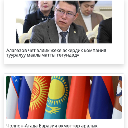
Алагөзов чет элдик жеке аскердик компания
тууралуу маалыматты төгүндөдү
Чолпон-Атада Евразия өкмөттөр аралык