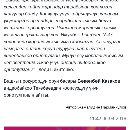
келгенден кийин жарандар тарабынан көптөгөн
чалуулар болду. Көпчүлүгүнүн кайрылуусун карасам
укук коргоо органдары тарабынан кысым болуп
жатканы көрсөтүлгөн. Чынында моралдык кысым
жасалган фактылар көп. Өмүрбек Текебаев №47-
колонияда моралдык кысымга кабылган. Ал отурган
камерага онлайн көрүп турууга шарт түзгөн
видеобайкоо орнотулган. Мунун өзү моралдык кысым
деп эсептейм. Эмне үчүн онлайн видеобайкоо
орнотулган?"
- деди Никитенко.
Башкы прокурордун орун басары
Бөкөнбөй Казаков
видеобайкоо Текебаевдин коопсуздугу үчүн
орнотулганын айтты.
Автор:
Жамалидин Парманкулов
11:47
06-04-2018