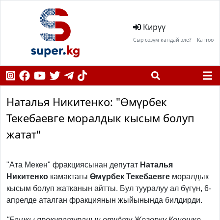
Кирүү
Сыр сөзүм кандай эле?
Каттоо
Наталья Никитенко: "Өмүрбек
Текебаевге моралдык кысым болуп
жатат"
"Ата Мекен" фракциясынан депутат
Наталья
Никитенко
камактагы
Өмүрбек Текебаевге
моралдык
кысым болуп жатканын айтты. Бул тууралуу ал бүгүн, 6-
апрелде аталган фракциянын жыйынында билдирди.
"Башкы прокуратуранын отчёту Жогорку Кеңешке