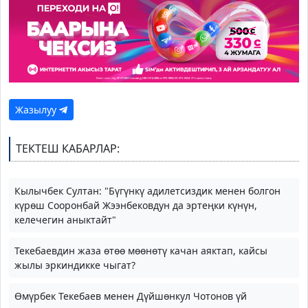
Жазылуу
ТЕКТЕШ КАБАРЛАР:
Кылычбек Султан: "Бүгүнкү адилетсиздик менен болгон
күрөш Сооронбай Жээнбековдун да эртеңки күнүн,
келечегин аныктайт"
Текебаевдин жаза өтөө мөөнөтү качан аяктап, кайсы
жылы эркиндикке чыгат?
Өмүрбек Текебаев менен Дүйшөнкул Чотонов үй