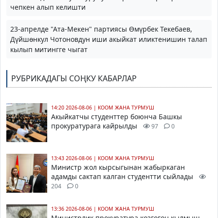
чепкен алып келишти
23-апрелде "Ата-Мекен" партиясы Өмүрбек Текебаев,
Дүйшөнкул Чотоновдун иши акыйкат иликтенишин талап
кылып митингге чыгат
РУБРИКАДАГЫ СОҢКУ КАБАРЛАР
14:20 2026-08-06
|
КООМ ЖАНА ТУРМУШ
Акыйкатчы студенттер боюнча Башкы
прокуратурага кайрылды
97
0
13:43 2026-08-06
|
КООМ ЖАНА ТУРМУШ
Министр жол кырсыгынан жабыркаган
адамды сактап калган студентти сыйлады
204
0
13:36 2026-08-06
|
КООМ ЖАНА ТУРМУШ
Министрлик прокуратура козгогон кылмыш