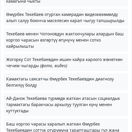
камагына чыкты
Өмүрбек Текебаев отурган камерадан видеокөзөмөлдү
алып салуу боюнча маселесин карап чыгуу тапшырылды
Текебаев менен Чотоновдун жактоочулары алардын баш
коргоо чарасын өзгөртүү өтүнүчү менен сотко
кайрылышты
Жогорку Сот Текебаевдин ишин кайра кароого жөнөткөн
чечим чыгарды
(фото, видео)
Камактагы саясатчы Өмүрбек Текебаевдин диагнозу
белгилүү болду
Ай-Данэк Текебаева түрмөдө жаткан атасын социалдык
тармактагы баракчасы аркылуу туулган күнү менен
куттуктады
Баш коргоо чарасы каралып жаткан Өмүрбек
Текебаевдин соттук отурумуна тарапташтары гүл жана