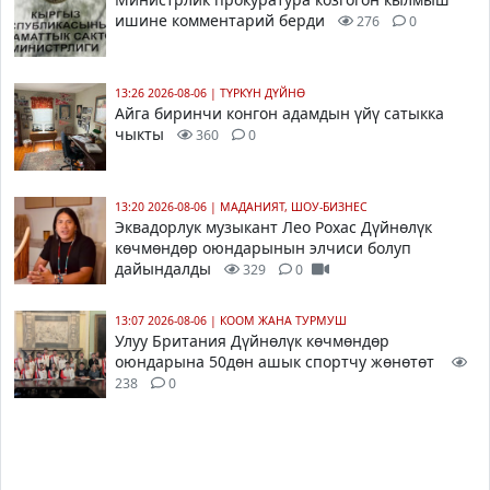
ишине комментарий берди
276
0
13:26 2026-08-06
|
ТҮРКҮН ДҮЙНӨ
Айга биринчи конгон адамдын үйү сатыкка
чыкты
360
0
13:20 2026-08-06
|
МАДАНИЯТ, ШОУ-БИЗНЕС
Эквадорлук музыкант Лео Рохас Дүйнөлүк
көчмөндөр оюндарынын элчиси болуп
дайындалды
329
0
13:07 2026-08-06
|
КООМ ЖАНА ТУРМУШ
Улуу Британия Дүйнөлүк көчмөндөр
оюндарына 50дөн ашык спортчу жөнөтөт
238
0