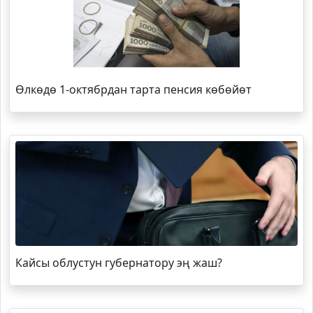
Өлкөдө 1-октябрдан тарта пенсия көбөйөт
Кайсы облустун губернатору эң жаш?