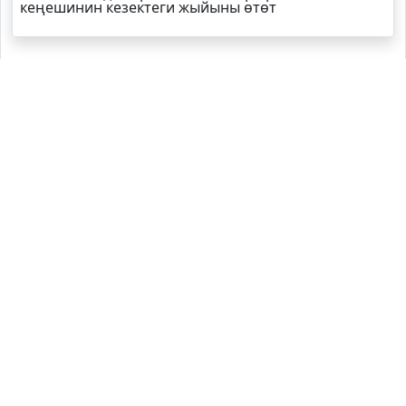
кеңешинин кезектеги жыйыны өтөт
Агартуу министрлиги окуу китептери тууралуу
маалымат берди