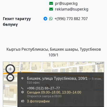
pr@super.kg
reklama@super.kg
Гезит таратуу
+(996) 770 882 707
бөлүмү
Кыргыз Республикасы, Бишкек шаары, Турусбеков
109/1