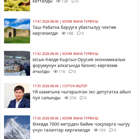
катталды
128
0
17:47 2026-08-06
|
КООМ ЖАНА ТУРМУШ
Таш-Рабатка барууга убактылуу чектөө
киргизилди
188
0
17:42 2026-08-06
|
КООМ ЖАНА ТУРМУШ
Ысык-Көлдө Кыргыз-Орусия экономикалык
форумунун алкагында бизнес-көргөзмө
ачылды
116
0
17:35 2026-08-06
|
СОТТУК ИШТЕР
Үй камагына чыгарылган экс-депутатка айып
пул салынды
374
0
17:26 2026-08-06
|
КООМ ЖАНА ТУРМУШ
Өлкөдө 7000 метрден бийик чокуларга чыгуу
үчүн талаптар киргизилди
193
0