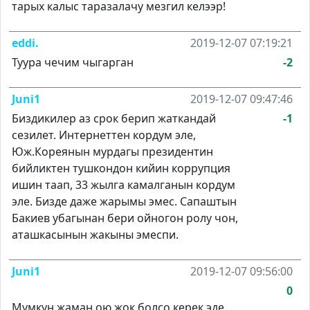
тарых калыс таразалачу мезгил келээр!
eddi.
2019-12-07 07:19:21
Туура чечим чыгарган
-2
Juni1
2019-12-07 09:47:46
Биздикилер аз срок берип жаткандай
-1
сезилет. Интернеттен кордум эле,
Юж.Кореянын мурдагы президентин
бийликтен тушкондон кийин коррупция
ишин таап, 33 жылга камалганын кордум
эле. Бизде даже жарымы эмес. Сапаштын
Бакиев убагынан бери ойногон ролу чон,
аташкасынын жакыны эмеспи.
Juni1
2019-12-07 09:56:00
0
Мумкун жаман ою жок болсо керек эде,