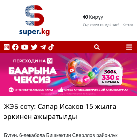
Кирүү
Сыр сөзүм кандай эле?
Каттоо
ЖЭБ соту: Сапар Исаков 15 жылга
эркинен ажыратылды
Бүгүн, 6-декабрда Бишкектин Свердлов райондук