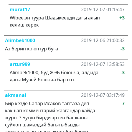
murat17
2019-12-07 01:15:47
Wibee,эн туура Шадыкеевди дагы алып
+3
келиш керек
Alimbek1000
2019-12-06 21:00:32
Аз берип коюптур буга
-3
artur999
2019-12-07 13:58:53
Alimbek1000, буд ЖЭБ боюнча, алдыда
-3
дагы Музей боюнча бар сот.
akmanai
2019-12-07 03:17:49
Бир кезде Сапар Исаков таптаза деп
-7
какшап комментарий жазгандар кайда
журот? Бугун бирди эртен башканы
суйлоп шамалдай багытыбызды
алмаштырып, чындыктан бет буруп