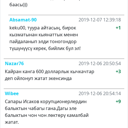
баасы)))
Absamat-90
2019-12-07 12:39:18
keku00, туура айтасың, бирок
+1
кызматынан кыянаттык менен
пайдаланып элди тоногондор
түшүнүүсү керек, бийлик бул эл!
Nazar76
2019-12-06 20:50:54
Кайран канга 600 долларлык кычкачтар
+3
деп ойлонуп жатат экенсинда
Wibee
2019-12-06 20:54:14
Сапары Исаков корупционерлердин
+9
балыктын чабагы гана.Дагы эле
балыктын чон чон лөктөрү камалбай
жатат.