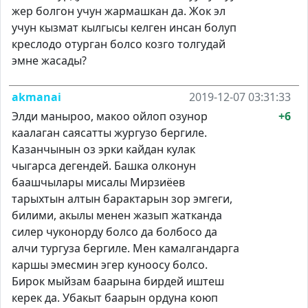
жер болгон учун жармашкан да. Жок эл
учун кызмат кылгысы келген инсан болуп
креслодо отурган болсо козго толгудай
эмне жасады?
akmanai
2019-12-07 03:31:33
Элди маныроо, макоо ойлоп озунор
+6
каалаган саясатты жургузо бергиле.
Казанчынын оз эрки кайдан кулак
чыгарса дегендей. Башка олконун
баашчылары мисалы Мирзиёев
тарыхтын алтын барактарын зор эмгеги,
билими, акылы менен жазып жатканда
силер чуконорду болсо да болбосо да
алчи тургуза бергиле. Мен камалгандарга
каршы эмесмин эгер куноосу болсо.
Бирок мыйзам баарына бирдей иштеш
керек да. Убакыт баарын ордуна коюп