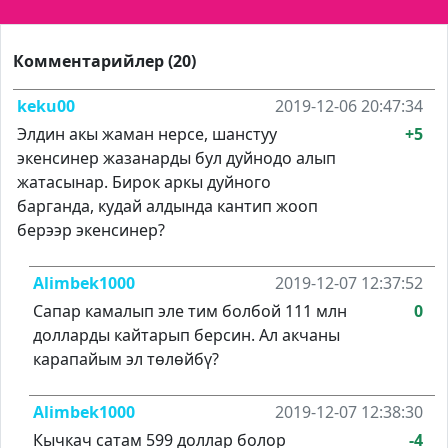
Комментарийлер (20)
keku00
2019-12-06 20:47:34
Элдин акы жаман нерсе, шанстуу
+5
экенсинер жазанарды бул дуйнодо алып
жатасынар. Бирок аркы дуйного
барганда, кудай алдында кантип жооп
берээр экенсинер?
Alimbek1000
2019-12-07 12:37:52
Сапар камалып эле тим болбой 111 млн
0
долларды кайтарып берсин. Ал акчаны
карапайым эл төлөйбү?
Alimbek1000
2019-12-07 12:38:30
Кычкач сатам 599 доллар болор
-4