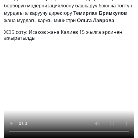
борборун модернизациялоону башкаруу боюнча топтун
мурдагы аткаруучу директору
Темирлан Бримкулов
жана мурдагы каржы министри
Ольга Лаврова
.
ЖЭБ соту: Исаков жана Калиев 15 жылга эркинен
ажыратылды