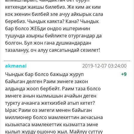
кеткенди жакшы билебиз. Же ким ак ким
кок экенин билбей эле ачуу айкырык сала
беребиз. Чындык каякта? Кана? Чындык
бар болсо ЖЕБди ондоо иштеринин
тушунда азыркы бийликте отургандар да
болгон. Бул жон гана душмандардан
тазалануу, оч алуу саясатындай сезилет!
akmanai
2019-12-07 03:24:00
Чындык бар болсо бажыда журуп
+9
байыган делген Раим эмнеге закон
алдында жооп бербейт. Раим таза болсо
эмнеге анын кылмышын ачайын деген
туркту ачканга жеткизбей атып кетет?
Ырас Раим оз эмгеги менен байыган
миллионер болсо мамлекеттин акчасына
кызыкпаса мамлекеттик кызматта эмне
кылып журду ошончо жыл. Майлуу суттуу