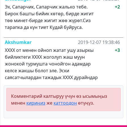
Эх, Сапарчик, Сапарчик жалько тебе.
+2
Бирок башты бийик көтөр, бирде жигит
төө минет-бирде жигит жөө жүрөт.Сиз
тарапка да күн тиет Кудай буйруса.
Akshumkar
2019-12-07 19:38:46
ХХХХ от менен ойноп жатат ушу азыркы
+3
бийликтеги ХХХХ жоголуп жаш муун
жонокой турмушта чонойгон адамдар
келсе жакшы болот эле. Эски
саясатчылардан тажадык ХХХХ дурайндар
Комментарий калтыруу үчүн өз ысымыңыз
менен
кириңиз
же
каттоодон
өтүңүз.