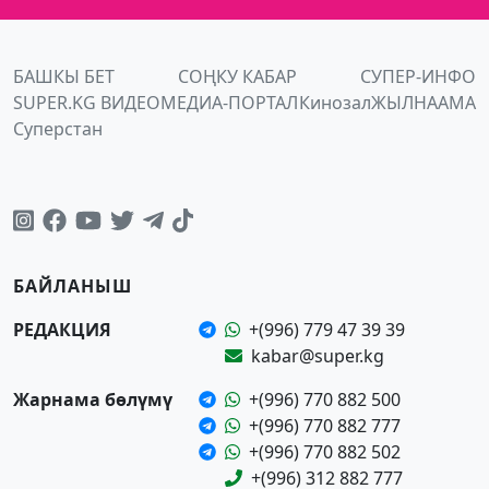
БАШКЫ БЕТ
СОҢКУ КАБАР
СУПЕР-ИНФО
SUPER.KG ВИДЕО
МЕДИА-ПОРТАЛ
Кинозал
ЖЫЛНААМА
Суперстан
БАЙЛАНЫШ
РЕДАКЦИЯ
+(996) 779 47 39 39
kabar@super.kg
Жарнама бөлүмү
+(996) 770 882 500
+(996) 770 882 777
+(996) 770 882 502
+(996) 312 882 777