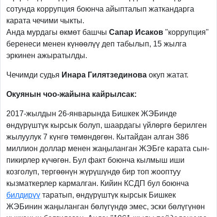
сотунда коррупция боюнча айыпталып жаткандарга
карата чечими чыкты.
Анда мурдагы өкмөт башчы
Сапар Исаков
"коррупция"
беренеси менен күнөөлүү деп табылып, 15 жылга
эркинен ажыратылды.
Чечимди судья
Инара Гилятзединова
окуп жатат.
Окуянын чоо-жайына кайрылсак:
2017-жылдын 26-январында Бишкек ЖЭБинде
өндүрүштүк кырсык болуп, шаардагы үйлөргө берилген
жылуулук 7 күнгө төмөндөгөн. Кытайдан алган 386
миллион доллар менен жаңыланган ЖЭБге карата сын-
пикирлер күчөгөн. Бул факт боюнча кылмыш иши
козголуп, тергөөнүн жүрүшүндө бир топ жооптуу
кызматкерлер кармалган. Кийин КСДП бул боюнча
билдирүү
таратып, өндүрүштүк кырсык Бишкек
ЖЭБинин жаңыланган бөлүгүндө эмес, эски бөлүгүнөн