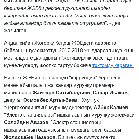
чыкканын белгилеген. Анда:
"1961-жылы пайдаланууга
берилген ЖЭБди реконструкциялоо шаарды
кыйроодон аман алып калды. Мына ошол кыйроонун
алдын алгандар бүгүн камакта отурушат"
, - деп
жазылган.
Андан кийин Жогорку Кеңеш ЖЭБдеги аварияга
байланыштуу өкмөттүн 2017-2018-жылдардагы күз-кыш
мезгилдерге даярдыгын "жетишерлик эмес" деп таап,
күнөөлүүлөрдү жоопко тартуу боюнча
токтомду караган.
Бишкек ЖЭБин жаңылоодо "коррупция" беренеси
менен айыпталып жаткандар мурунку премьер-
министрлер
Жантөрө Сатыбалдиев, Сапар Исаков,
депутат
Осмонбек Артыкбаев
, "Улуттук
энергохолдингдин" мурунку директору
Айбек Калиев,
"Электр станциялары" ишканасынын мурунку жетекчиси
Салайдин Авазов
, "Электр станциялары"
ишканасынын башчысынын мурдагы орун басары
Жолдошбек Назаров,
Бишкек жылуулук электр