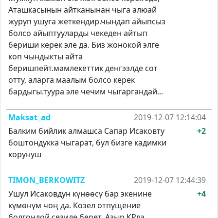
Аташкасынын айтканынан чыга алюай
журуп ушуга жеткендир.чындап айыпсыз
болсо айыптууларды чекеден айтып
бериши керек эле да. Биз жонокой элге
коп чындыкты айта
беришпейт.мамлекеттик денгээлде сот
отту, аларга маалым болсо керек
бардыгы.туура эле чечим чыгаргандай...
Maksat_ad
2019-12-07 12:14:04
Балким бийлик алмашса Сапар Исаковту
+2
боштондукка чыгарат, бул бизге кадимки
корунуш
TIMON_BERKOWITZ
2019-12-07 12:44:39
Ушул Исаковдун күнөөсү бар экенине
+4
күмөнүм чоң да. Козел отпущение
болгондой сезиле берет. Азыр КРда