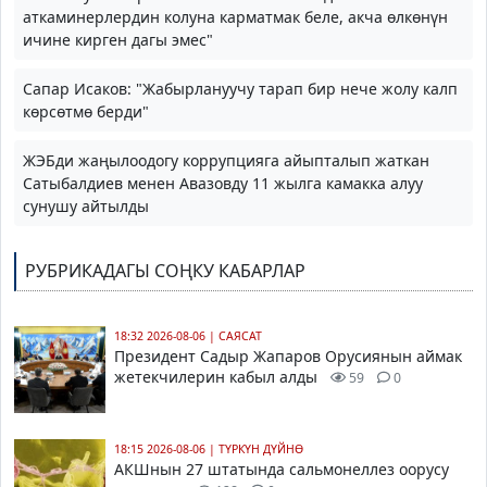
аткаминерлердин колуна карматмак беле, акча өлкөнүн
ичине кирген дагы эмес"
Сапар Исаков: "Жабырлануучу тарап бир нече жолу калп
көрсөтмө берди"
ЖЭБди жаңылоодогу коррупцияга айыпталып жаткан
Сатыбалдиев менен Авазовду 11 жылга камакка алуу
сунушу айтылды
РУБРИКАДАГЫ СОҢКУ КАБАРЛАР
18:32 2026-08-06
|
САЯСАТ
Президент Садыр Жапаров Орусиянын аймак
жетекчилерин кабыл алды
59
0
18:15 2026-08-06
|
ТҮРКҮН ДҮЙНӨ
АКШнын 27 штатында сальмонеллез оорусу