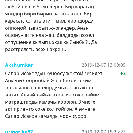
любой нерсе боло берет. Бир карасаң
чоңдор бири бирин лапать этип, бир
карасаң копать этип, милллиондорду
оппоңой чыгарып жүргөндөр. Анан
ошонун астында жаш балдарды козел
отпущение кылып коюш кыйынбы?.. Да
расстрелять всех нахрень!
Akshumkar
2019-12-07 13:09:05
Сапар Исаковдун куноосу жоктой сезилет.
+3
Анкени Сооронбай Жээнбековго ким
жагалданса ошолорду чыгарып актап
жатат. Андай кыйын экенсин соке райим
матраштарды камачы короюн. Эмнеге
акт приемго соке кол койгон. А эмнеге
Сапар Исаков камалды чоон суроо.
urmat.kg87
2019-12-07 18:35:27