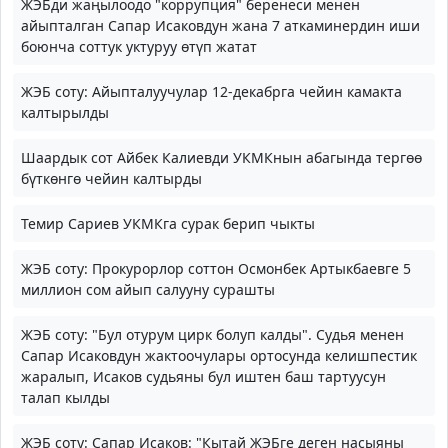
ЖЭБди жаңылоодо "коррупция" беренеси менен
айыпталган Сапар Исаковдун жана 7 аткаминердин иши
боюнча соттук уктуруу өтүп жатат
ЖЭБ соту: Айыпталуучулар 12-декабрга чейин камакта
калтырылды
Шаардык сот Айбек Калиевди УКМКнын абагында тергөө
бүткөнгө чейин калтырды
Темир Сариев УКМКга сурак берип чыкты
ЖЭБ соту: Прокурорлор соттон Осмонбек Артыкбаевге 5
миллион сом айып салууну сурашты
ЖЭБ соту: "Бул отурум цирк болуп калды". Судья менен
Сапар Исаковдун жактоочулары ортосунда келишпестик
жаралып, Исаков судьяны бул иштен баш тартуусун
талап кылды
ЖЭБ соту: Сапар Исаков: "Кытай ЖЭБге деген насыяны