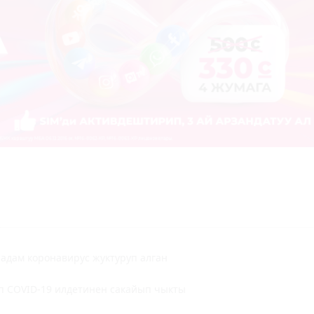
 адам коронавирус жуктуруп алган
ап COVID-19 илдетинен сакайып чыкты