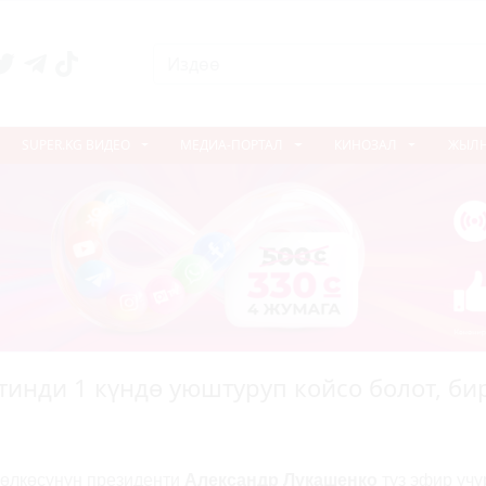
SUPER.KG ВИДЕО
МЕДИА-ПОРТАЛ
КИНОЗАЛ
ЖЫЛ
тинди 1 күндө уюштуруп койсо болот, би
 өлкөсүнүн президенти
Александр Лукашенко
түз эфир учу