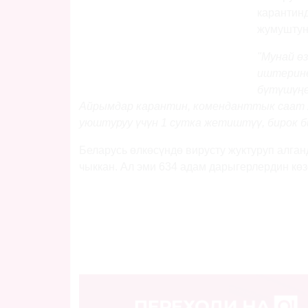
карантинд
жумуштун 
"Мунай ө
иштерине
бүтүшүңө
Айрымдар карантин, коменданттык саат ж
уюштуруу үчүн 1 сутка жетиштүү, бирок б
Беларусь өлкөсүндө вирусту жуктуруп алган
чыккан. Ал эми 634 адам дарыгерлердин кө