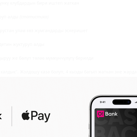
түнкү клубдардын бири иштеп жаткан
уруп алды
(статистика)
ирустан улам көз жумгандарды эскеришет
детин жуктуруп алды
ыруу же бөлүп төлөө мүмкүнчүлүгү берилди
 калдык". Жолдошу каза болуп, 4 кызды багып жаткан эне жард
етти жуктуруп алды