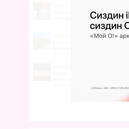
20:18 2026-08-07
|
МАДАНИЯТ, ШОУ-
“Биз жолуктукка” хайп үчүн барга
Санжар Розаны сүйөбү?
236
20:11 2026-08-07
|
КООМ ЖАНА ТУР
Кара-Кулжада сууга чөгүүнүн алд
боюнча түшүндүрүү иштери улан
66
0
19:59 2026-08-07
|
КООМ ЖАНА ТУР
Баткен: Кызыл-Кыяда курулуш
мыйзамдарын бузуу фактысы ан
82
0