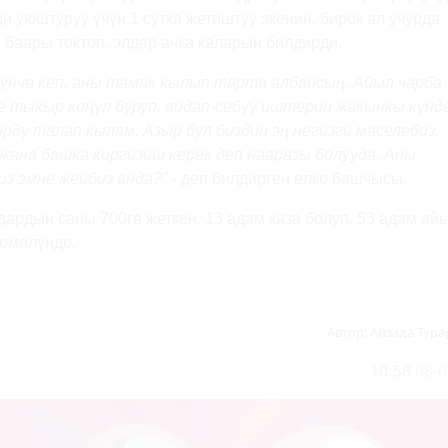
и уюштуруу үчүн 1 сутка жетиштүү экенин, бирок ал учурда
баары токтоп, элдер ачка каларын билдирди.
зүнчө кеп, аны тамак кылып тарта албайсың. Айыл чарба
 тыкыр көңүл буруп, айдап-себүү иштерин жакынкы күнд
рдү талап кылам. Азыр бул биздин эң негизги маселебиз.
ана башка киргизиш керек деп нааразы болууда. Аны
из эмне жейбиз анда?"
- деп билдирген өлкө башчысы.
дардын саны 700гө жеткен. 13 адам каза болуп, 53 адам ай
зөмөлүндө.
Автор:
Айзада Тура
10:58
08-0