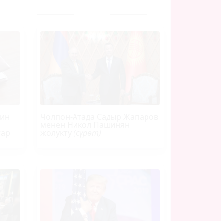
йин
Чолпон-Атада Садыр Жапаров
менен Никол Пашинян
тар
жолукту
(сүрөт)