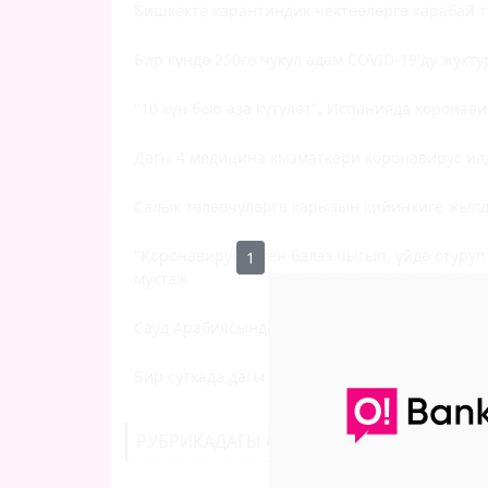
Бишкекте карантиндик чектөөлөргө карабай 
Бир күндө 250гө чукул адам COVID-19'ду жукт
"10 күн бою аза күтүлөт". Испанияда коронав
Дагы 4 медицина кызматкери коронавирус ил
Салык төлөөчүлөргө карызын кийинкиге жылд
"Коронавирус деген балээ чыгып, үйдө отуруп
0
муктаж
Сауд Арабиясында мечиттер ачылууда
Бир суткада дагы 2 медицина кызматкери илд
РУБРИКАДАГЫ СОҢКУ КАБАРЛАР