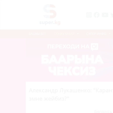
БАШКЫ БЕТ
СОҢКУ КАБАР
СУПЕР-ИНФО
Александр Лукашенко: "Каран
эмне жейбиз?"
Беларусь