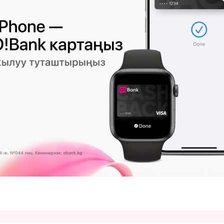
БИЗНЕС
19:43 2026-08-07
|
КООМ ЖАНА ТУРМУШ
н
Оштогу Баялинов көчөсүндө асфал
төшөө иштери уланууда
0
89
0
МУШ
18:42 2026-08-07
|
ТҮРКҮН ДҮЙНӨ
ын алуу
Жеки Чандын Бакудагы тасмага тар
ууда
учурунан видео тарады
(видео)
4
0
МУШ
18:14 2026-08-07
|
КООМ ЖАНА ТУРМУШ
Ошто заманбап Перинаталдык
ыкталды
борбордун курулушу уланууда
18