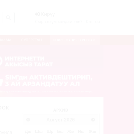
Кирүү
Сыр сөзүм кандай эле?
Каттоо
НААМА
СУПЕРСТАН
ИНФОРМАЦИЯ О РЕКЛАМЕ
рок
АРХИВ
Август
2026
Дш
Шш
Шр
Бш
Жм
Иш
Жш
рунда