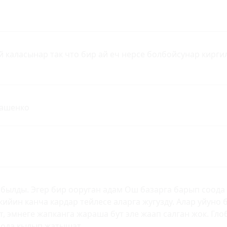
й каласынар так что бир ай еч нерсе болбойсунар кирги
кашенко
былды. Эгер бир ооруган адам Ош базарга барып соода 
 кийин канча кардар тейлесе аларга жугузду. Алар уйуно
т, эмнеге жапканга жараша бут эле жаап салган жок. Глоб
оода кылып жатышат