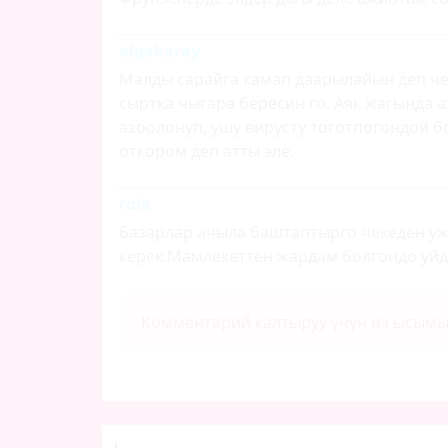
algakaray
Малды сарайга камап даарылайын деп ч
сыртка чыгара бересин го. Аяк жагында 
азоолонуп, ушу вирусту тоготпогондой б
откором деп атты эле.
rola
Базарлар ачыла баштаптырго чекеден уж
керек.Мамлекеттен жардам болгондо уйд
Комментарий калтыруу үчүн өз ысым