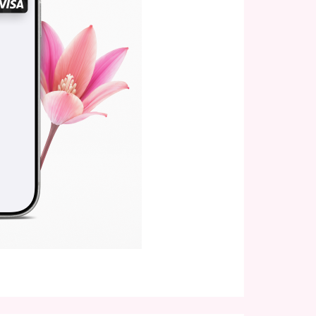
ьт
тылуу
35
0
0