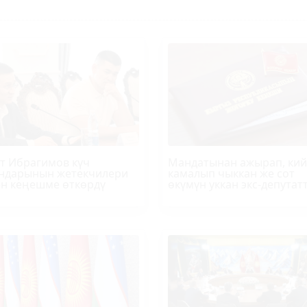
т
Ибрагимов
күч
Мандатынан ажырап, ки
ндарынын жетекчилери
камалып чыккан же сот
н кеңешме өткөрдү
өкүмүн уккан экс-депутат