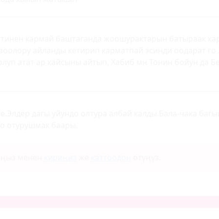
етинен кармай баштаганда жоошурактарын батыраак ка
азоолору айланды кетирип карматпай эсинди оодарат го
олуп атат ар кайсыны айтып, Хабиб мн Тонин бойун да Б
е.Элдер дагы уйундо олтура албай калды.Бала-чака баг
о отурушмак баары.
ыңыз менен
кириңиз
же
каттоодон
өтүңүз.