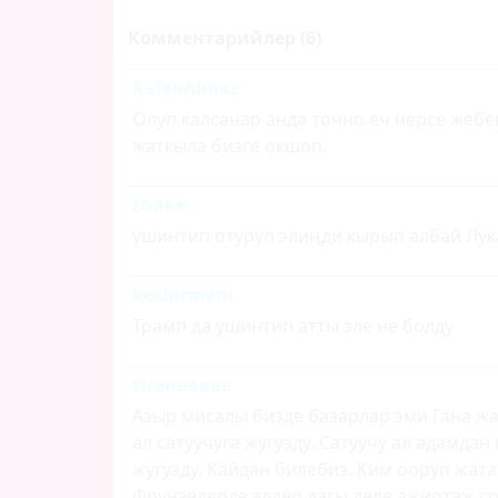
Комментарийлер (6)
KalenAlmaz
Олуп калсанар анда точно еч нерсе жебе
жаткыла бизге окшоп.
chake
ушинтип отуруп элиңди кырып албай Лу
kechirmeni
Трамп да ушинтип атты эле не болду
sirenaaaaa
Азыр мисалы бизде базарлар эми Гана жа
ал сатуучуга жугузду. Сатуучу ал адамдан
жугузду. Кайдан билебиз. Ким ооруп жата
Фрунзелерде элдер дагы деле ажиотаж с