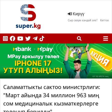
Кирүү
Сыр сөзүм кандай эле?
Каттоо
Саламаттыкты сактоо министрлиги:
"Март айында 34 миллион 963 миң
сом медициналык кызматкерлерге
төлөнүп берилди"