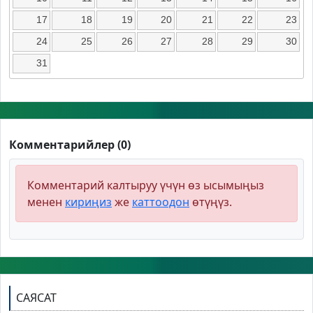
17
18
19
20
21
22
23
24
25
26
27
28
29
30
31
Комментарийлер (0)
Комментарий калтыруу үчүн өз ысымыңыз
менен
кириңиз
же
каттоодон
өтүңүз.
САЯСАТ