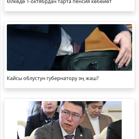
Өлкөдө 1-октябрдан тарта пенсия көбөйөт
Кайсы облустун губернатору эң жаш?