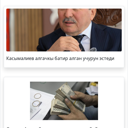
Касымалиев алгачкы батир алган учурун эстеди