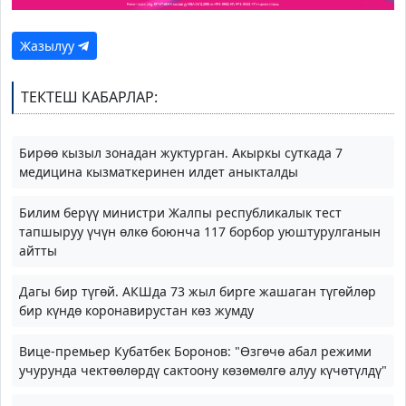
Жазылуу
ТЕКТЕШ КАБАРЛАР:
Бирөө кызыл зонадан жуктурган. Акыркы суткада 7
медицина кызматкеринен илдет аныкталды
Билим берүү министри Жалпы республикалык тест
тапшыруу үчүн өлкө боюнча 117 борбор уюштурулганын
айтты
Дагы бир түгөй. АКШда 73 жыл бирге жашаган түгөйлөр
бир күндө коронавирустан көз жумду
Вице-премьер Кубатбек Боронов: "Өзгөчө абал режими
учурунда чектөөлөрдү сактоону көзөмөлгө алуу күчөтүлдү"