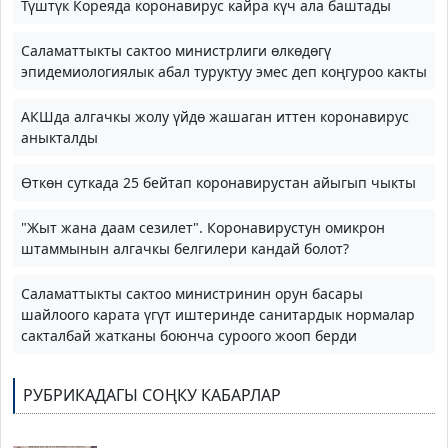
Түштүк Кореяда коронавирус кайра күч ала баштады
Саламаттыкты сактоо министрлиги өлкөдөгү
эпидемиологиялык абал туруктуу эмес деп коңгуроо какты
АКШда алгачкы жолу үйдө жашаган иттен коронавирус
аныкталды
Өткөн суткада 25 бейтап коронавирустан айыгып чыкты
"Жыт жана даам сезилет". Коронавирустун омикрон
штаммынын алгачкы белгилери кандай болот?
Саламаттыкты сактоо министринин орун басары
шайлоого карата үгүт иштеринде санитардык нормалар
сакталбай жатканы боюнча суроого жооп берди
РУБРИКАДАГЫ СОҢКУ КАБАРЛАР