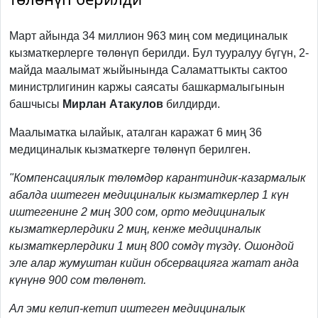
Март айында 34 миллион 963 миң сом медициналык
кызматкерлерге төлөнүп берилди. Бул тууралуу бүгүн, 2-
майда маалымат жыйынында Саламаттыкты сактоо
министрлигинин каржы саясаты башкармалыгынын
башчысы
Мирлан Атакулов
билдирди.
Маалыматка ылайык, аталган каражат 6 миң 36
медициналык кызматкерге төлөнүп берилген.
"Компенсациялык төлөмдөр карантиндик-казармалык
абалда иштеген медициналык кызматкерлер 1 күн
иштегенине 2 миң 300 сом, орто медициналык
кызматкерлердики 2 миң, кенже медициналык
кызматкерлердики 1 миң 800 сомдү түздү.
Ошондой
эле алар жумуштан кийин обсервацияга жатат анда
күнүнө 900 сом төлөнөт.
Ал эми келип-кетип иштеген медициналык