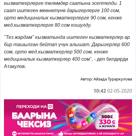
кызматкерлерге төлөмдөр саатына эсептелди. 1
саат иштеген мөөнөтүнө дарыгерлерге 100 сом,
орто медициналык кызматкерлерге 90 сом, кенже
мед.кызматкерлерге 80 сом кошулду.
"Тез жардам" кызматында иштеген кызматкерлер ар
бир ташылган бейтап үчүн алышат. Дарыгерлер 600
сом, орто мед.кызматкерлер 500 сом, кенже
медициналык кызматкерлер 400 сом",
- деп билдирди
Атакулов.
Автор:
Айзада Тураркулова
10:42
02-05-2020