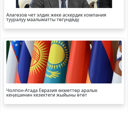
Алагөзов чет элдик жеке аскердик компания
тууралуу маалыматты төгүндөдү
Чолпон-Атада Евразия өкмөттөр аралык
кеңешинин кезектеги жыйыны өтөт