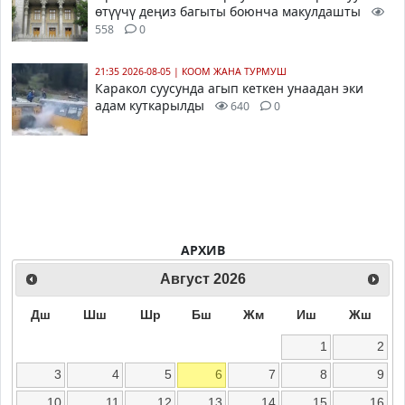
өтүүчү деңиз багыты боюнча макулдашты
558
0
21:35 2026-08-05
|
КООМ ЖАНА ТУРМУШ
Каракол суусунда агып кеткен унаадан эки
адам куткарылды
640
0
АРХИВ
Август
2026
Дш
Шш
Шр
Бш
Жм
Иш
Жш
1
2
3
4
5
6
7
8
9
10
11
12
13
14
15
16