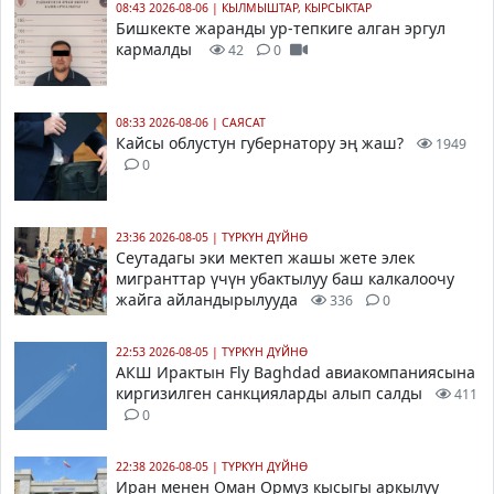
08:43 2026-08-06
|
КЫЛМЫШТАР, КЫРСЫКТАР
Бишкекте жаранды ур-тепкиге алган эргул
кармалды
42
0
08:33 2026-08-06
|
САЯСАТ
Кайсы облустун губернатору эң жаш?
1949
0
23:36 2026-08-05
|
ТҮРКҮН ДҮЙНӨ
Сеутадагы эки мектеп жашы жете элек
мигранттар үчүн убактылуу баш калкалоочу
жайга айландырылууда
336
0
22:53 2026-08-05
|
ТҮРКҮН ДҮЙНӨ
АКШ Ирактын Fly Baghdad авиакомпаниясына
киргизилген санкцияларды алып салды
411
0
22:38 2026-08-05
|
ТҮРКҮН ДҮЙНӨ
Иран менен Оман Ормуз кысыгы аркылуу