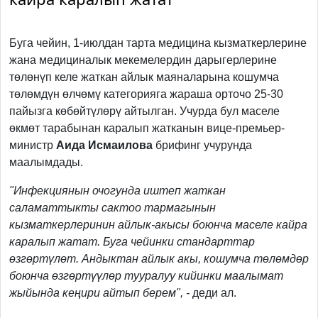
Буга чейин, 1-июлдан тарта медицина кызматкерлерине
жана медициналык мекемелердин дарыгерлерине
төлөнүп келе жаткан айлык маяналарына кошумча
төлөмдүн өлчөмү категорияга жараша орточо 25-30
пайызга көбөйтүлөрү айтылган. Учурда бул маселе
өкмөт тарабынан каралып жатканын вице-премьер-
министр
Аида Исмаилова
брифинг учурунда
маалымдады.
"Инфекциянын очогунда иштеп жаткан
саламаттыкты сактоо тармагынын
кызматкерлеринин айлык-акысы боюнча маселе кайра
каралып жатат. Буга чейинки стандарттар
өзгөртүлөт. Андыктан айлык акы, кошумча төлөмдөр
боюнча өзгөртүүлөр тууралуу кийинки маалымат
жыйында кеңири айтып берем", -
деди ал.