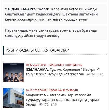
"ЭЛДИК КАБАРга" жооп
: "Карантин бүтсө ишибизди
баштайбыз" дейт Кадамжайдагы шахтаны иштеткени
келген жоопкерчилиги чектелген коомдун өкүлү
Карантиндик жана санитардык эрежелерди бузганда
салынуучу айып пулдун өлчөмү
РУБРИКАДАГЫ СОҢКУ КАБАРЛАР
10:47 2026-08-08
|
МАДАНИЯТ, ШОУ-БИЗНЕС
ЖЫЛНААМА
: Түштүк Кореянын "Blackpink"
тобу 10 жыл мурун дебют жасаган
24
0
10:16 2026-08-08
|
КООМ ЖАНА ТУРМУШ
Маданият министрлиги Тарых музейи
тууралуу тараган маалыматка түшүндүрмө
берди
176
0