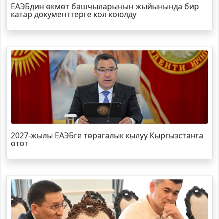
ЕАЭБдин өкмөт башчыларынын жыйынында бир
катар документтерге кол коюлду
2027-жылы ЕАЭБге төрагалык кылуу Кыргызстанга
өтөт