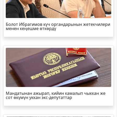
Болот
Ибрагимов
күч органдарынын жетекчилери
менен кеңешме өткөрдү
Мандатынан ажырап, кийин камалып чыккан же
сот өкүмүн уккан экс-депутаттар