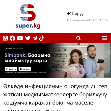
Кирүү
Сыр сөзүм кандай эле?
Каттоо
Өлкөдө инфекциянын очогунда иштеп
жаткан медкызматкерлерге берилүүчү
кошумча каражат боюнча маселе
кайра каралып жатат