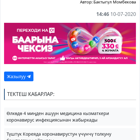
Автор:
Бактыгүл Момбекова
14:46
10-07-2020
Жазылуу
ТЕКТЕШ КАБАРЛАР:
Өлкөдө 4 миңден ашуун медицина кызматкери
коронавирус инфекциясынан жабыркады
Түштүк Кореяда коронавирустун үчүнчү толкуну