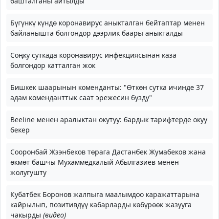
башталганы айтылды
Бүгүнкү күндө коронавирус аныкталган бейтаптар менен
байланышта болгондор дээрлик баары аныкталды
Соңку суткада коронавирус инфекциясынан каза
болгондор катталган жок
Бишкек шаарынын коменданты: "Өткөн сутка ичинде 37
адам коменданттык саат эрежесин бузду"
Beeline менен аралыктан окутуу: бардык тарифтерде окуу
бекер
Сооронбай Жээнбеков төрага Дастанбек Жумабеков жана
өкмөт башчы Мухаммедкалый Абылгазиев менен
жолугушту
Кубатбек Боронов жалпыга маалымдоо каражаттарына
кайрылып, позитивдүү кабарларды көбүрөөк жазууга
чакырды
(видео)