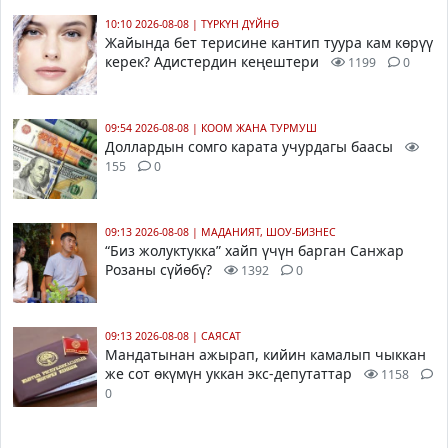
10:10 2026-08-08
|
ТҮРКҮН ДҮЙНӨ
Жайында бет терисине кантип туура кам көрүү
керек? Адистердин кеңештери
1199
0
09:54 2026-08-08
|
КООМ ЖАНА ТУРМУШ
Доллардын сомго карата учурдагы баасы
155
0
09:13 2026-08-08
|
МАДАНИЯТ, ШОУ-БИЗНЕС
“Биз жолуктукка” хайп үчүн барган Санжар
Розаны сүйөбү?
1392
0
09:13 2026-08-08
|
САЯСАТ
Мандатынан ажырап, кийин камалып чыккан
же сот өкүмүн уккан экс-депутаттар
1158
0