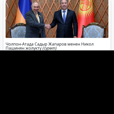
Чолпон-Атада Садыр Жапаров менен Никол
Пашинян жолукту
(сүрөт)
Садыр Жапаров Швейцарияга жаңы элчи