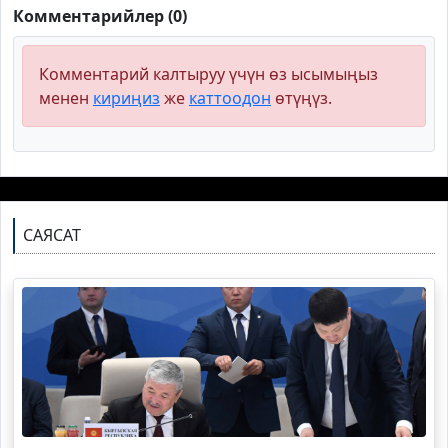
Комментарийлер (0)
Комментарий калтыруу үчүн өз ысымыңыз
менен
кириңиз
же
каттоодон
өтүңүз.
САЯСАТ