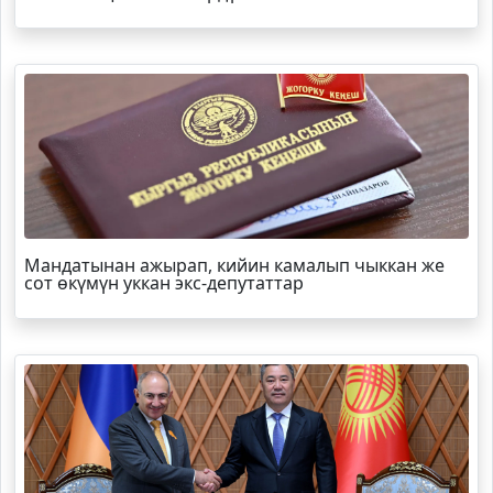
Мандатынан ажырап, кийин камалып чыккан же
сот өкүмүн уккан экс-депутаттар