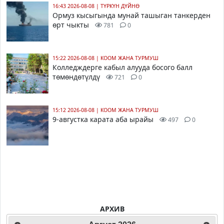
16:43 2026-08-08
|
ТҮРКҮН ДҮЙНӨ
Ормуз кысыгында мунай ташыган танкерден
өрт чыкты
781
0
15:22 2026-08-08
|
КООМ ЖАНА ТУРМУШ
Колледждерге кабыл алууда босого балл
төмөндөтүлдү
721
0
15:12 2026-08-08
|
КООМ ЖАНА ТУРМУШ
9-августка карата аба ырайы
497
0
АРХИВ