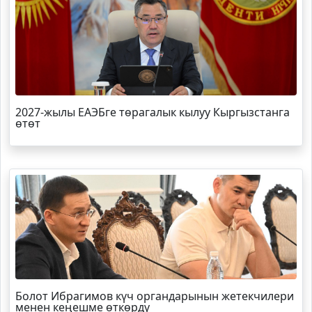
2027-жылы ЕАЭБге төрагалык кылуу Кыргызстанга
өтөт
Болот
Ибрагимов
күч органдарынын жетекчилери
менен кеңешме өткөрдү