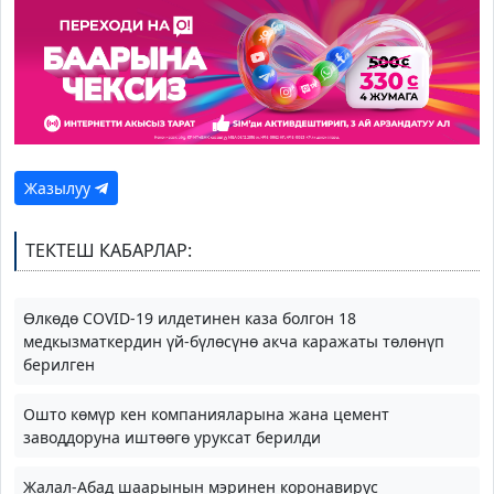
Жазылуу
ТЕКТЕШ КАБАРЛАР:
Өлкөдө COVID-19 илдетинен каза болгон 18
медкызматкердин үй-бүлөсүнө акча каражаты төлөнүп
берилген
Ошто көмүр кен компанияларына жана цемент
заводдоруна иштөөгө уруксат берилди
Жалал-Абад шаарынын мэринен коронавирус