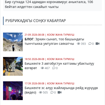
Бир суткада 124 адамдан коронавирус аныкталса, 106
бейтап илдеттен сакайып чыкты
РУБРИКАДАГЫ СОҢКУ КАБАРЛАР
21:09 2026-08-08
|
КООМ ЖАНА ТУРМУШ
БЛОГ
: Эркин сынап, тоо башындагы
тынчтыкка умтулган саякатчы
393
0
18:50 2026-08-08
|
КООМ ЖАНА ТУРМУШ
Бишкекте 3 автобустун каттамы убактылуу
өзгөрөт
467
0
17:39 2026-08-08
|
КООМ ЖАНА ТУРМУШ
Бишкекте эс алуу жайларында рейд жүрүүдө
(видео)
505
0