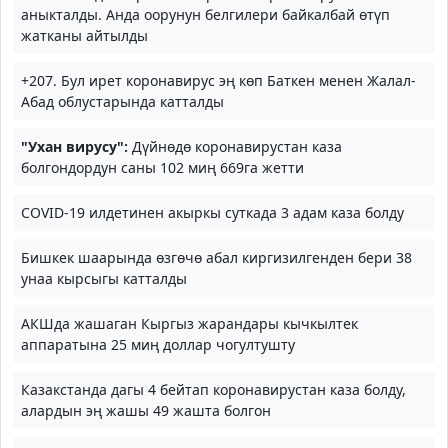
аныкталды. Анда оорунун белгилери байкалбай өтүп
жатканы айтылды
+207. Бул ирет коронавирус эң көп Баткен менен Жалал-
Абад облустарында катталды
"Ухан вирусу":
Дүйнөдө коронавирустан каза
болгондордун саны 102 миң 669га жетти
COVID-19 илдетинен акыркы суткада 3 адам каза болду
Бишкек шаарында өзгөчө абал киргизилгенден бери 38
унаа кырсыгы катталды
АКШда жашаган Кыргыз жарандары кычкылтек
аппаратына 25 миң доллар чогултушту
Казакстанда дагы 4 бейтап коронавирустан каза болду,
алардын эң жашы 49 жашта болгон