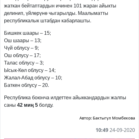
жаткан бейтаптардын ичинен 101 жаран айыкты
делинип, үйлөрүнө чыгарылды. Маалыматты
республикалык штабдан кабарлашты.
Бишкек шаары – 15;
Ош шаары – 13;
Чүй облусу – 9;
Ош облусу – 17;
Талас облусу – 3;
Ысык-Көл облусу – 14;
Жалал-Абад облусу – 10;
Баткен облусу – 20.
Республика боюнча илдеттен айыккандардын жалпы
саны
42 миң 5
болду.
Автор:
Бактыгүл Момбекова
10:49
24-09-2020