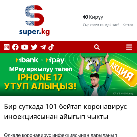
Кирүү
Сыр сөзүм кандай эле?
Каттоо
Бир суткада 101 бейтап коронавирус
инфекциясынан айыгып чыкты
Өлкөдө коронавирус инфекциясынан дарыланып