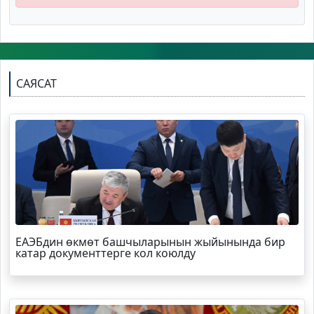
САЯСАТ
ЕАЭБдин өкмөт башчыларынын жыйынында бир
катар документтерге кол коюлду