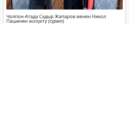
Чолпон-Атада Садыр Жапаров менен Никол
Пашинян жолукту
(сүрөт)
Садыр Жапаров Швейцарияга жаңы элчи
дайындады