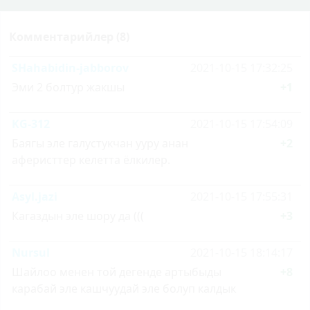
Комментарийлер (8)
SHahabidin-jabborov
2021-10-15 17:32:25
Эми 2 болтур жакшы
+1
KG-312
2021-10-15 17:54:09
Баягы эле галустукчан ууру анан
+2
аферисттер келетта ёлкилер.
Asyl.jazi
2021-10-15 17:55:31
Кагаздын эле шору да (((
+3
Nursul
2021-10-15 18:14:17
Шайлоо менен той дегенде артыбыды
+8
карабай эле кашчуудай эле болуп калдык