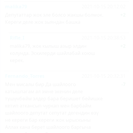
malika79
2021-10-15 20:12:02
Депутаттар жок эле болсо жакшы болмок.
+2
Кереги деле жок зыяндан башка
Rifle_I
2021-10-15 20:38:53
malika79, жок кылыш азыр элдин
+2
колунда. Эскилерди шайлабай коюш
керек.
Fernando_Torres
2021-10-15 20:32:31
Мен мисалы бир Да шайлоого
-7
катышпагам ал эмне экенин деле
түшүнбөйм элдер бара беришет бейишке
кетип аткансып чуркап мен барбайм
шайлоого депутат сепутат дегендин өзү
не кереги бар кереги жок ырыскыны
Аллах кана берет шайлоого баргыча