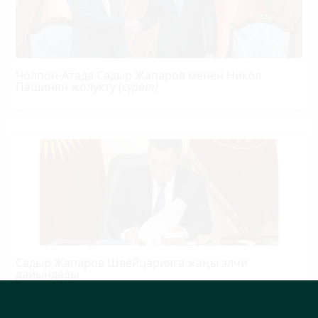
Чолпон-Атада Садыр Жапаров менен Никол
Пашинян жолукту
(сүрөт)
Садыр Жапаров Швейцарияга жаңы элчи
дайындады