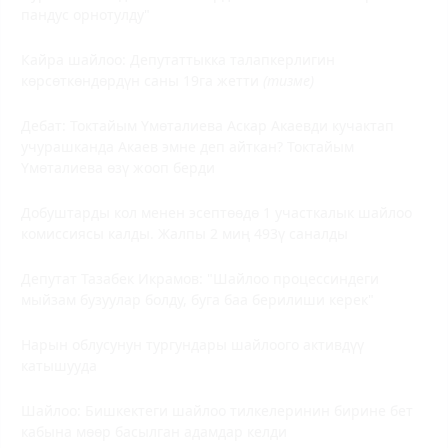
пандус орнотулду"
Кайра шайлоо: Депутаттыкка талапкерлигин
көрсөткөндөрдүн саны 19га жетти
(тизме)
Дебат: Токтайым Үмөталиева Аскар Акаевди кучактап
учурашканда Акаев эмне деп айткан? Токтайым
Үмөталиева өзү жооп берди
Добуштарды кол менен эсептөөдө 1 участкалык шайлоо
комиссиясы калды. Жалпы 2 миң 493ү саналды
Депутат Тазабек Икрамов: "Шайлоо процессиндеги
мыйзам бузуулар болду, буга баа берилиши керек"
Нарын облусунун тургундары шайлоого активдүү
катышууда
Шайлоо: Бишкектеги шайлоо тилкелеринин бирине бет
кабына мөөр басылган адамдар келди