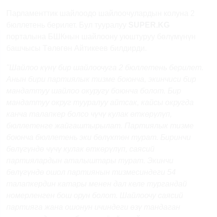
Парламенттик шайлоодо шайлоочулардын колуна 2
бюллетень берилет. Бул тууралуу
SUPER.KG
порталына
БШКнын шайлоону уюштуруу бөлүмүнүн
башчысы Төлөгөн Айтикеев
билдирди.
"Шайлоо күнү бир шайлоочуга 2 бюллетень берилет.
Анын бири партиялык тизме боюнча, экинчиси бир
мандаттуу шайлоо окуругу боюнча болот. Бир
мандаттуу округ тууралуу айтсак, кайсы округда
канча талапкер болсо чүчү кулак өткөрүлүп,
бюллетенге жайгаштырылат. Партиялык тизме
боюнча бюллетень эки бөлүктөн турат. Биринчи
бөлүгүндө чүчү кулак өткөрүлүп, саясий
партиялардын аталыштары турат. Экинчи
бөлүгүндө ошол партиянын тизмесиндеги 54
талапкердин катары менен дал келе тургандай
номерленген бош орун болот. Шайлоочу саясий
партияга жана ошонун ичиндеги өзү тандаган