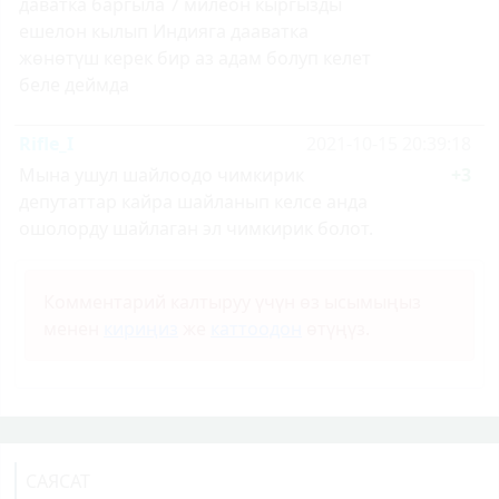
даватка баргыла 7 милеон кыргызды
ешелон кылып Индияга дааватка
жөнөтүш керек бир аз адам болуп келет
беле деймда
Rifle_I
2021-10-15 20:39:18
Мына ушул шайлоодо чимкирик
+3
депутаттар кайра шайланып келсе анда
ошолорду шайлаган эл чимкирик болот.
Комментарий калтыруу үчүн өз ысымыңыз
менен
кириңиз
же
каттоодон
өтүңүз.
САЯСАТ