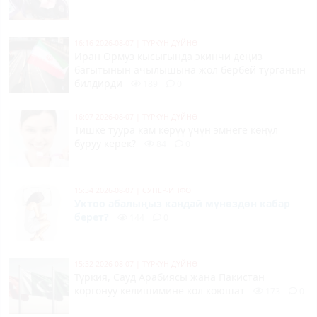
16:16 2026-08-07
|
ТҮРКҮН ДҮЙНӨ
Иран Ормуз кысыгында экинчи деңиз
багытынын ачылышына жол бербей турганын
билдирди
189
0
16:07 2026-08-07
|
ТҮРКҮН ДҮЙНӨ
Тишке туура кам көрүү үчүн эмнеге көңүл
буруу керек?
84
0
15:34 2026-08-07
|
СУПЕР-ИНФО
Уктоо абалыңыз кандай мүнөздөн кабар
берет?
144
0
15:32 2026-08-07
|
ТҮРКҮН ДҮЙНӨ
Түркия, Сауд Арабиясы жана Пакистан
коргонуу келишимине кол коюшат
173
0