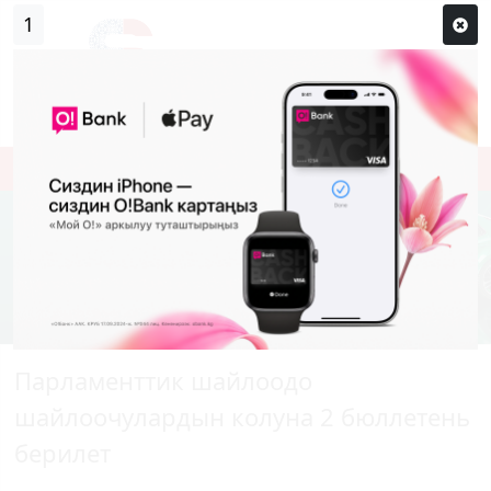
0
Кирүү
Сыр сөзүм кандай эле?
Каттоо
Парламенттик шайлоодо
шайлоочулардын колуна 2 бюллетень
берилет