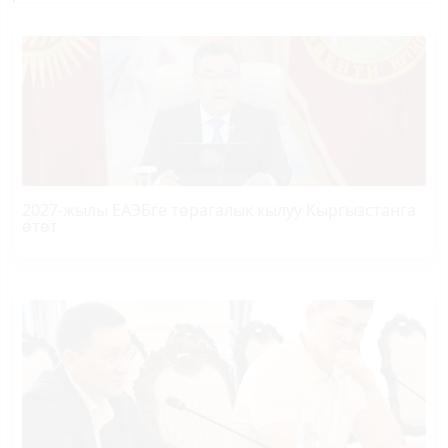
2027-жылы ЕАЭБге төрагалык кылуу Кыргызстанга
өтөт