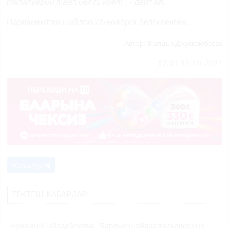
талапкерди таап белги коёт"
, - дейт ал.
Парламенттик шайлоо 28-ноябрга белгиленген.
Автор:
Жылдыз Джускембаева
17:21
15-10-2021
Жазылуу
ТЕКТЕШ КАБАРЛАР:
Нуржан Шайлдабекова: "Бардык шайлоо тилкелерине