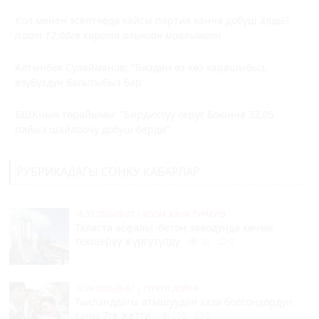
Кол менен эсептөөдө кайсы партия канча добуш алды?
(саат 12:00гө карата алынган маалымат)
Алтынбек Сулайманов: "Биздин өз көз карашыбыз,
өзүбүздүн багытыбыз бар"
БШКнын төрайымы: "Бирдиктүү округ боюнча 32,05
пайыз шайлоочу добуш берди"
РУБРИКАДАГЫ СОҢКУ КАБАРЛАР
16:33 2026-08-07
|
КООМ ЖАНА ТУРМУШ
Таласта асфальт-бетон заводунда көчмө
текшерүү жүргүзүлдү
36
0
16:24 2026-08-07
|
ТҮРКҮН ДҮЙНӨ
Таиланддагы атышуудан каза болгондордун
саны 7ге жетти
106
0