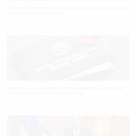
Болот
Ибрагимов
күч органдарынын жетекчилери
менен кеңешме өткөрдү
Мандатынан ажырап, кийин камалып чыккан же
сот өкүмүн уккан экс-депутаттар