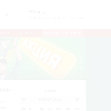
Кирүү
Сыр сөзүм кандай эле?
Каттоо
НААМА
СУПЕРСТАН
ИНФОРМАЦИЯ О РЕКЛАМЕ
ырды
АРХИВ
Август
2026
ага
инист
Дш
Шш
Шр
Бш
Жм
Иш
Жш