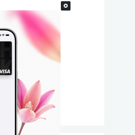
лот
851
а кам
и