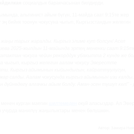
айдилкан
социалдык баракчасынан билдирди.
ымында, альпинист айым бүгүн, 11-майда саат 9:15те жер
 эң бийик тоонун чокусуна чыгып, Кыргызстандын желегин
, жаңы тарых жаралды. Кыргыз элиме кут болсун! Асел
ева 2025-жылдын 11-майында эртең мененки саат 9:15т
жатактан чокуга чейин рекорддук убакытта 2 күндө же бо
а чыгып, кыргыз желегин аалам чокусу Эверестте
ти. Кыргыз айымынын кыйындыгын, кайраттуулугун,
ар салды. Аалам чокусунда кыргыз айымынын изи калды.
 дүйнөдөгү алгачкы айым болду. Аман-эсен түшүп кел!"
- 
менен курган маегин
шилтемеден
окуй аласыздар. Ал Эве
ан учурда манилүү жаңылыктары менен бөлүшкөн.
Автор:
Замира Ния