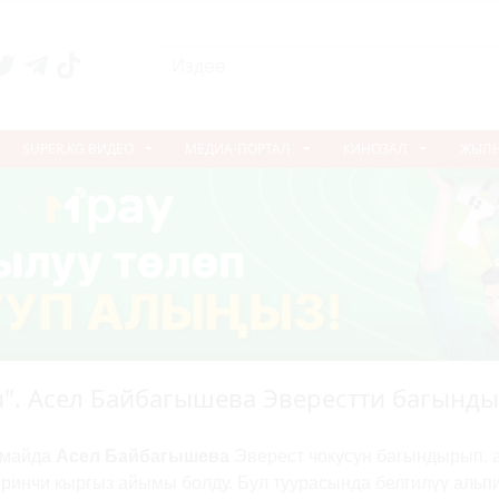
SUPER.KG ВИДЕО
МЕДИА-ПОРТАЛ
КИНОЗАЛ
ЖЫЛ
". Асел Байбагышева Эверестти багынд
1-майда
Асел Байбагышева
Эверест чокусун багындырып, 
иринчи кыргыз айымы болду. Бул туурасында белгилүү альп