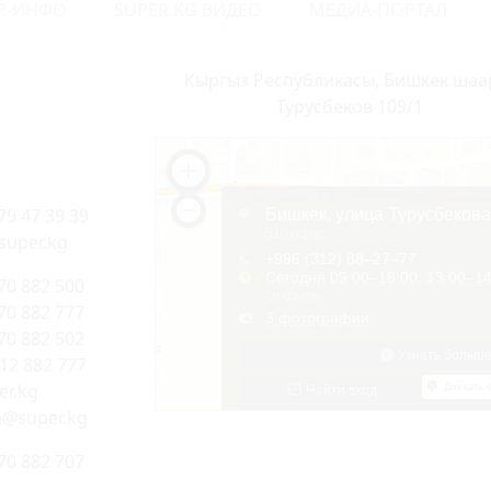
Р-ИНФО
SUPER.KG ВИДЕО
МЕДИА-ПОРТАЛ
Кыргыз Республикасы, Бишкек шаа
Турусбеков 109/1
79 47 39 39
super.kg
70 882 500
70 882 777
70 882 502
312 882 777
r.kg
a@super.kg
70 882 707