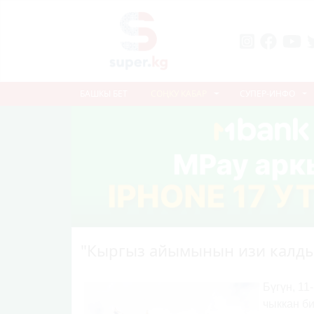
БАШКЫ БЕТ
СОҢКУ КАБАР
СУПЕР-ИНФО
"Кыргыз айымынын изи калды
Бүгүн, 1
чыккан б