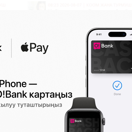
МУШ
08:23 2026-08-07
|
КООМ ЖАНА ТУРМУШ
тамдарын
Жайкы аллергия: Эмнеден пайда бо
жана андан кантип сактануу керек?
0
0
СЫКТАР
08:11 2026-08-07
|
ТҮРКҮН ДҮЙНӨ
рт чыкты
Жайында бет терисине кантип туур
көрүү керек? Адистердин кеңештер
1074
0
МУШ
23:45 2026-08-06
|
СПОРТ
 курсу
Винисиус "Реал Мадрид" менен
келишимин узартты
407
0