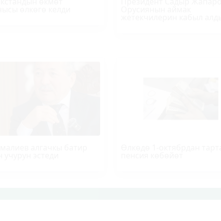
кстандын өкмөт
Президент Садыр Жапар
ысы өлкөгө келди
Орусиянын аймак
жетекчилерин кабыл алд
малиев алгачкы батир
Өлкөдө 1-октябрдан тарт
н учурун эстеди
пенсия көбөйөт