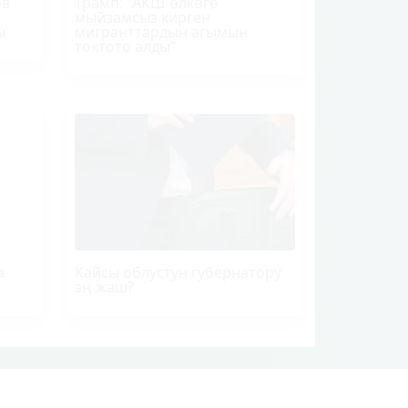
ов
Трамп
: "АКШ өлкөгө
мыйзамсыз кирген
ы
мигранттардын агымын
токтото алды"
а
Кайсы облустун губернатору
эң жаш?