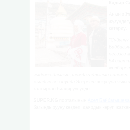
Кадыр С
Анын айт
жүзүндөгү
көтөрдү.
"Сүйүнчү
Байбагыш
негизги 
54 саатт
желбирет
чыдамкайлыгын, шамдагайлыгын ааламга ж
жылдын сезонунда Эверест чокусуна чыккан
калтырган билдирүүсүндө.
SUPER.KG
порталынын
Асел Байбагышева
багындырууну көздөп, даярдык көрүп жатк