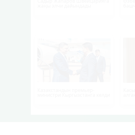
Садыр Жапаров Швейцарияга
Өзбе
жаңы элчи дайындады
башч
Казакстандын премьер-
Касы
министри Кыргызстанга келди
алга