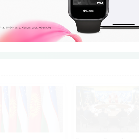
ыңыз менен
кириңиз
же
каттоодон
өтүңүз.