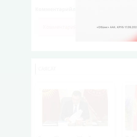
Комментарийлер (0)
Комментарий калтыруу үчүн өз ысым
САЯСАТ