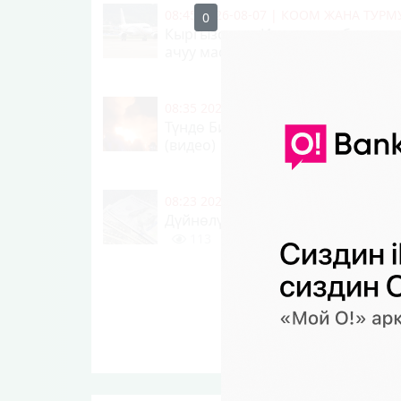
08:45 2026-08-07
|
КООМ ЖАНА ТУР
Кыргызстан - Индия түз аба кат
ачуу маселеси талкууланды
11
08:35 2026-08-07
|
КЫЛМЫШТАР, КЫР
Түндө Бишкектеги базарда ири ө
(видео)
118
0
08:23 2026-08-07
|
КООМ ЖАНА ТУР
Дүйнөлүк валюталардын өлкөдөгү
113
0