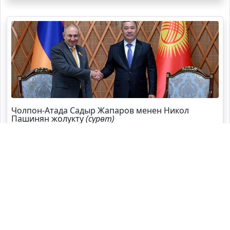
Чолпон-Атада Садыр Жапаров менен Никол
Пашинян жолукту
(сүрөт)