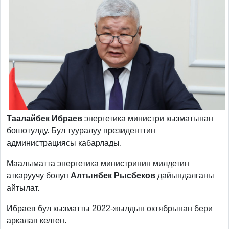
Таалайбек Ибраев
энергетика министри кызматынан
бошотулду. Бул тууралуу президенттин
администрациясы кабарлады.
Маалыматта энергетика министринин милдетин
аткаруучу болуп
Алтынбек Рысбеков
дайындалганы
айтылат.
Ибраев бул кызматты 2022-жылдын октябрынан бери
аркалап келген.