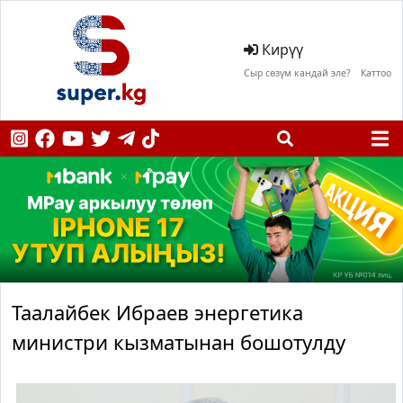
Кирүү
Сыр сөзүм кандай эле?
Каттоо
Таалайбек Ибраев энергетика
министри кызматынан бошотулду