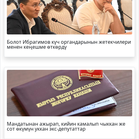
Болот
Ибрагимов
күч органдарынын жетекчилери
менен кеңешме өткөрдү
Мандатынан ажырап, кийин камалып чыккан же
сот өкүмүн уккан экс-депутаттар