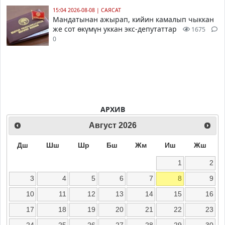
15:04 2026-08-08
|
САЯСАТ
Мандатынан ажырап, кийин камалып чыккан
же сот өкүмүн уккан экс-депутаттар
1675
0
АРХИВ
Август
2026
Дш
Шш
Шр
Бш
Жм
Иш
Жш
1
2
3
4
5
6
7
8
9
10
11
12
13
14
15
16
17
18
19
20
21
22
23