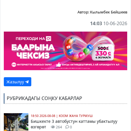
Автор:
Кылымбек Бейшеев
14:03
10-06-2026
Жазылуу
РУБРИКАДАГЫ СОҢКУ КАБАРЛАР
18:50 2026-08-08
|
КООМ ЖАНА ТУРМУШ
Бишкекте 3 автобустун каттамы убактылуу
өзгөрөт
264
0