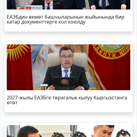
ЕАЭБдин өкмөт башчыларынын жыйынында бир
катар документтерге кол коюлду
2027-жылы ЕАЭБге төрагалык кылуу Кыргызстанга
өтөт