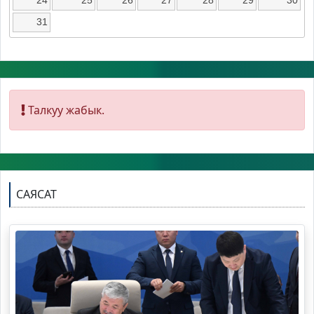
24
25
26
27
28
29
30
31
Талкуу жабык.
САЯСАТ