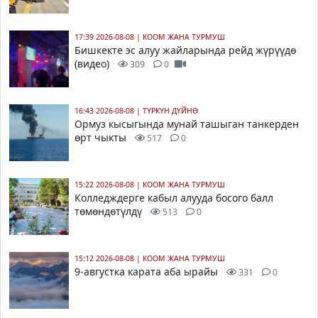
17:39 2026-08-08
|
КООМ ЖАНА ТУРМУШ
Бишкекте эс алуу жайларында рейд жүрүүдө
(видео)
309
0
16:43 2026-08-08
|
ТҮРКҮН ДҮЙНӨ
Ормуз кысыгында мунай ташыган танкерден
өрт чыкты
517
0
15:22 2026-08-08
|
КООМ ЖАНА ТУРМУШ
Колледждерге кабыл алууда босого балл
төмөндөтүлдү
513
0
15:12 2026-08-08
|
КООМ ЖАНА ТУРМУШ
9-августка карата аба ырайы
331
0