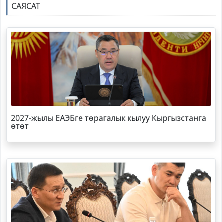
САЯСАТ
2027-жылы ЕАЭБге төрагалык кылуу Кыргызстанга
өтөт