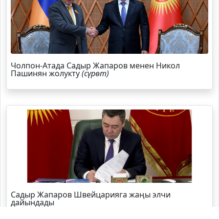
Чолпон-Атада Садыр Жапаров менен Никол
Пашинян жолукту
(сүрөт)
Садыр Жапаров Швейцарияга жаңы элчи
дайындады