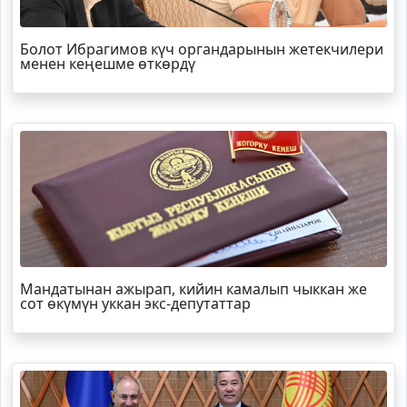
Болот
Ибрагимов
күч органдарынын жетекчилери
менен кеңешме өткөрдү
Мандатынан ажырап, кийин камалып чыккан же
сот өкүмүн уккан экс-депутаттар