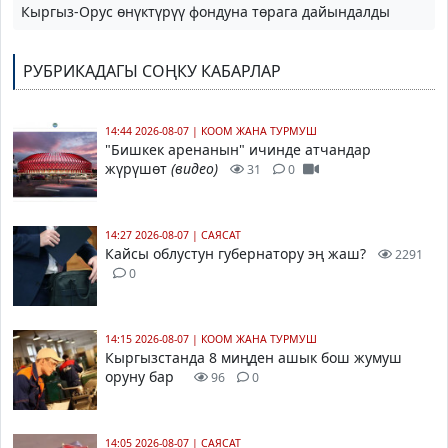
Кыргыз-Орус өнүктүрүү фондуна төрага дайындалды
РУБРИКАДАГЫ СОҢКУ КАБАРЛАР
14:44 2026-08-07
|
КООМ ЖАНА ТУРМУШ
"Бишкек аренанын" ичинде атчандар
жүрүшөт
(видео)
31
0
14:27 2026-08-07
|
САЯСАТ
Кайсы облустун губернатору эң жаш?
2291
0
14:15 2026-08-07
|
КООМ ЖАНА ТУРМУШ
Кыргызстанда 8 миңден ашык бош жумуш
оруну бар
96
0
14:05 2026-08-07
|
САЯСАТ