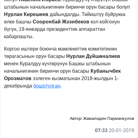
штабынын начальнигинин биринчи орун басары болуп
Нурлан Кирешеев
дайындалды. Тийиштүү буйрукка
өлкө башчы
Сооронбай Жээнбеков
кол койгонун
бүгүн, 19-январда президенттик аппараттан
кабарлашты.
Коргоо иштери боюнча мамлекеттик комитетинин
төрагасынын орун басары
Нурлан Дүйшөналиев
менен Куралдуу күчтөрүнүн Башкы штабынын
начальнигинин биринчи орун басары
Кубанычбек
Орозматов
ээлеген кызматынан 2018-жылдын 1-
декабрында
бошотулган
.
Автор:
Жамалидин Парманкулов
07:33
20-01-2019