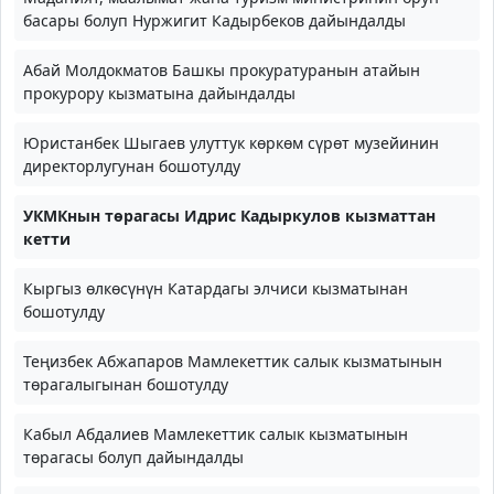
басары болуп Нуржигит Кадырбеков дайындалды
Абай Молдокматов Башкы прокуратуранын атайын
прокурору кызматына дайындалды
Юристанбек Шыгаев улуттук көркөм сүрөт музейинин
директорлугунан бошотулду
УКМКнын төрагасы Идрис Кадыркулов кызматтан
кетти
Кыргыз өлкөсүнүн Катардагы элчиси кызматынан
бошотулду
Теңизбек Абжапаров Мамлекеттик салык кызматынын
төрагалыгынан бошотулду
Кабыл Абдалиев Мамлекеттик салык кызматынын
төрагасы болуп дайындалды