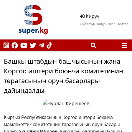
Кирүү
Сыр сөзүм кандай эле?
Каттоо
Башкы штабдын башчысынын жана
Коргоо иштери боюнча комитетинин
төрагасынын орун басарлары
дайындалды
Previous
Next
Кыргыз Республикасынын Коргоо иштери боюнча
мамлекеттик комитетинин төрагасынын орун басары
болуп
Акылбек Ибраев
, Куралдуу күчтөрүнүн Башкы