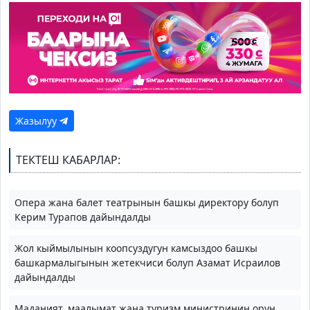
Жазылуу
ТЕКТЕШ КАБАРЛАР:
Опера жана балет театрынын башкы директору болуп
Керим Турапов дайындалды
Жол кыймылынын коопсуздугун камсыздоо башкы
башкармалыгынын жетекчиси болуп Азамат Исраилов
дайындалды
Маданият, маалымат жана туризм министринин орун