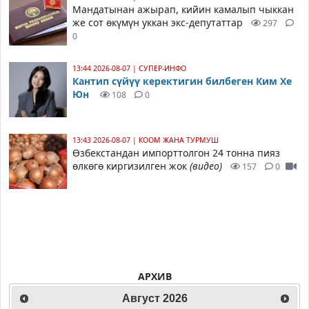
Мандатынан ажырап, кийин камалып чыккан
же сот өкүмүн уккан экс-депутаттар
297
0
13:44 2026-08-07
|
СУПЕР-ИНФО
Кантип сүйүү керектигин билбеген Ким Хе
Юн
108
0
13:43 2026-08-07
|
КООМ ЖАНА ТУРМУШ
Өзбекстандан импорттолгон 24 тонна пияз
өлкөгө киргизилген жок
(видео)
157
0
АРХИВ
Август
2026