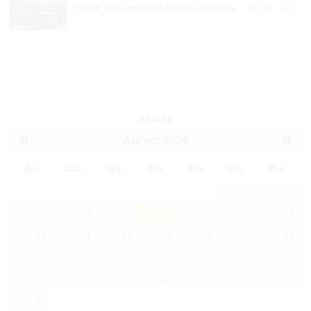
ГЭСке 200 миң сом айып салынды
369
0
АРХИВ
Август
2026
Дш
Шш
Шр
Бш
Жм
Иш
Жш
1
2
3
4
5
6
7
8
9
10
11
12
13
14
15
16
17
18
19
20
21
22
23
24
25
26
27
28
29
30
31