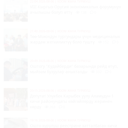
22:04 2026-08-06
|
КООМ ЖАНА ТУРМУШ
VIII Кыргыз-Орусия экономикалык форумунун
ачылышы болуп өттү
138
0
21:40 2026-08-06
|
КООМ ЖАНА ТУРМУШ
Төө-Моюндун тургундары үчүн медициналык
жардам жеткиликтүү боло түштү
152
0
20:49 2026-08-06
|
КООМ ЖАНА ТУРМУШ
Оштогу "Кудайберди" базарында рейд өтүп,
мыйзам бузуулар аныкталды
332
0
20:15 2026-08-06
|
КООМ ЖАНА ТУРМУШ
Депутат Улукбек Карыбек уулу Аламүдүн-1
кичи районундагы көйгөйлөрдү жеринен
көрдү
263
0
19:16 2026-08-06
|
КООМ ЖАНА ТУРМУШ
Ошто курулуш реестрине катталбаган кичи