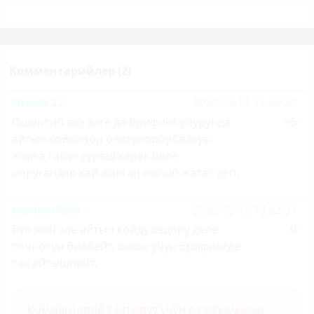
Комментарийлер (2)
titanik32
2020-05-15 15:22:20
Ошентип эле элге да брифинг учурунда
+5
айтып койсоңор олосунорбу.Сөзсуз
жарга такап сураш керек беле
ооругандар кай жактан чыгып жатат деп.
modem4999
2020-05-15 18:32:51
Бул жон эле айтып койду оздору деле
0
точносун билбейт, ошон учун брифингде
так айтышпайт.
Комментарий калтыруу үчүн өз ысымыңыз