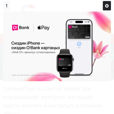
0
Кирүү
Сыр сөзүм кандай эле?
Каттоо
Саламаттыкты сактоо министри
коронавирус жуктуруп алгандар
кайсы жактан аныкталып жатканын
айтты