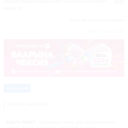
тургандардан коронавирус аныкталып жатат", -
деди
министр.
Автор:
Жылдыз Джускембаева
15:12
15-05-2020
Жазылуу
ТЕКТЕШ КАБАРЛАР:
ЭЛДИК КАБАР:
"Москвадан темир жол каттамы менен
келдик. Эч ким текшерген жок" дейт окурман