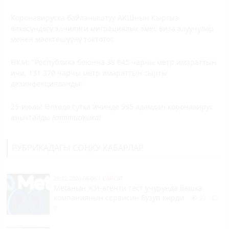
Коронавируска байланыштуу АКШнын Кыргыз
өлкөсүндөгү элчилиги миграциялык эмес виза алуучулар
менен маектешүүнү токтотот
ӨКМ: "Республика боюнча 38 645 чарчы метр имараттын
ичи, 131 370 чарчы метр имараттын сырты
дезинфекцияланды"
25-июль: Өлкөдө сутка ичинде 995 адамдан коронавирус
аныкталды
(статистика)
РУБРИКАДАГЫ СОҢКУ КАБАРЛАР
22:12 2026-08-06
|
САЯСАТ
Metaнын ЖИ-агенти тест учурунда башка
компаниянын сервисин бузуп кирди
93
0