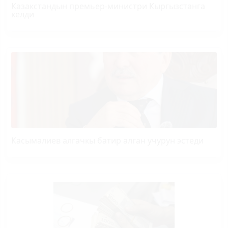
Казакстандын премьер-министри Кыргызстанга
келди
Касымалиев алгачкы батир алган учурун эстеди