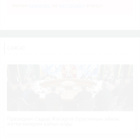
менен
кириңиз
же
каттоодон
өтүңүз.
САЯСАТ
Президент Садыр Жапаров Орусиянын аймак
жетекчилерин кабыл алды