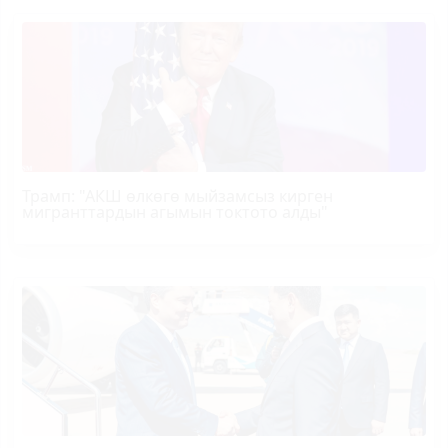
Трамп
: "АКШ өлкөгө мыйзамсыз кирген
мигранттардын агымын токтото алды"