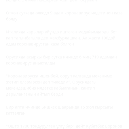
Өткөн суткада өлкөдө 9 адам коронавирус илдетинен каза
болду
Италияда карылар үйүндө иштеген медайымдарды бет
кап тагынбагыла деп мажбурлашкан. Ал жакта 100дөй
адам коронавирустан каза болгон
Орусияда акыркы бир сутка ичинде 6 миң 719 адамдан
коронавирус аныкталды
"Коронавируска ишенбей, ооруп калганда мекениме
жетип өлсөм экен деп тиледим". Орусиядагы
мекендешибиз илдетке кабылганын, кантип
дарыланганын айтып берди
Бир апта ичинде Бишкек шаарында 15 жол кырсыгы
катталган
"Ошто 1700 тоңдурулган үлгү бар" дейт Кубатбек Боронов