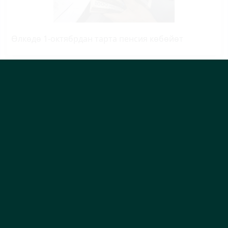
Өлкөдө 1-октябрдан тарта пенсия көбөйөт
Кайсы облустун губернатору эң жаш?