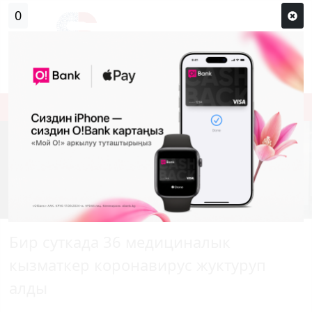
0
Кирүү
Сыр сөзүм кандай эле?
Каттоо
Бир суткада 36 медициналык
кызматкер коронавирус жуктуруп
алды