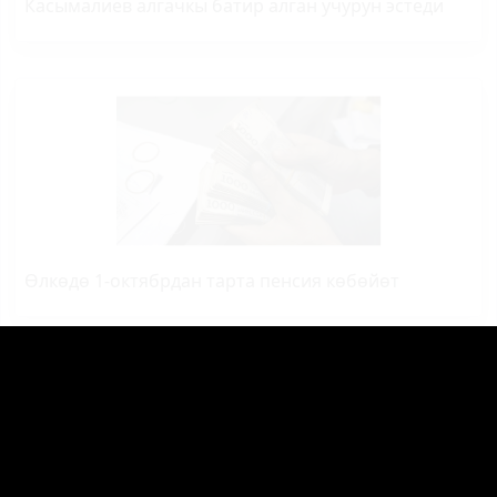
Касымалиев алгачкы батир алган учурун эстеди
Өлкөдө 1-октябрдан тарта пенсия көбөйөт