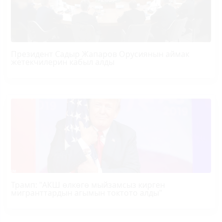
Президент Садыр Жапаров Орусиянын аймак
жетекчилерин кабыл алды
Трамп
: "АКШ өлкөгө мыйзамсыз кирген
мигранттардын агымын токтото алды"