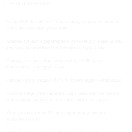
ТЕКТЕШ КАБАРЛАР:
Сооронбай Жээнбеков: "Коронавирусту январь айынан
тарта жеке көзөмөлүмө алгам"
Акыркы суткада 4 дарыгерден коронавирус инфекциясы
аныкталды. Бирөө кызыл зонадан жуктуруп алды
Орусияда акыркы бир сутка ичинде 2558 адам
коронавирус жуктуруп алды
Жакшы кабар! 9 адам айыгып, ооруканадан чыгарылды
Жогорку Кеңештин төрагасы сырт мамлекеттен келген
жарандарды дарыгерлерге кайрылууга чакырды
Коңшу Казакстанда 60 адам коронавирус менен
жабыркап жатат