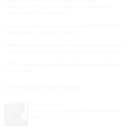
Нарын шаарынын жана Ат-Башы районунун
коменданты: "Бардык кызматкерлер коронавируска
карата анализ тапшырышты"
Дайыр Исмадияров Египеттен өлкөгө келе албай жатат.
"Бизди ойлогон эч ким жок" дейт ал
Өкмөттүн өкүлү график боюнча ишкерлер ишин баштаса,
эч кандай маалымкат талап кылынбай турганын айтты
+565. Акыркы эки суткада Жалал-Абадда ооругандардын
саны өсүүдө
РУБРИКАДАГЫ СОҢКУ КАБАРЛАР
23:45 2026-08-06
|
СПОРТ
Винисиус "Реал Мадрид" менен келишимин
узартты
328
0