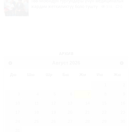
Төө-Моюндун тургундары үчүн медициналык
жардам жеткиликтүү боло түштү
318
0
АРХИВ
Август
2026
Дш
Шш
Шр
Бш
Жм
Иш
Жш
1
2
3
4
5
6
7
8
9
10
11
12
13
14
15
16
17
18
19
20
21
22
23
24
25
26
27
28
29
30
31