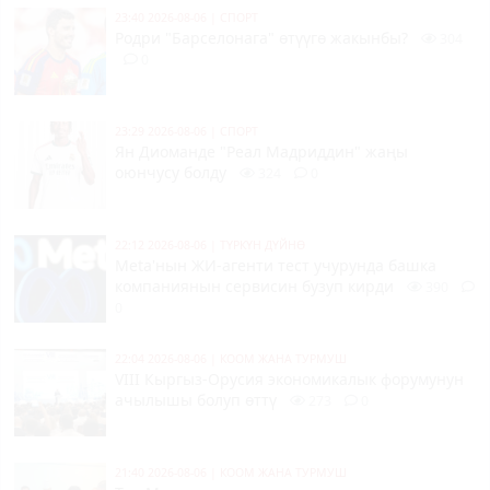
23:40 2026-08-06
|
СПОРТ
Родри "Барселонага" өтүүгө жакынбы?
304
0
23:29 2026-08-06
|
СПОРТ
Ян Диоманде "Реал Мадриддин" жаңы
оюнчусу болду
324
0
22:12 2026-08-06
|
ТҮРКҮН ДҮЙНӨ
Meta'нын ЖИ-агенти тест учурунда башка
компаниянын сервисин бузуп кирди
390
0
22:04 2026-08-06
|
КООМ ЖАНА ТУРМУШ
VIII Кыргыз-Орусия экономикалык форумунун
ачылышы болуп өттү
273
0
21:40 2026-08-06
|
КООМ ЖАНА ТУРМУШ