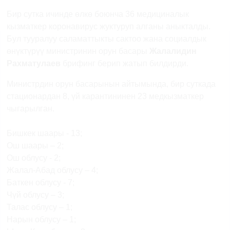
Бир сутка ичинде өлкө боюнча 36 медициналык
кызматкер коронавирус жуктуруп алганы аныкталды.
Бул тууралуу саламаттыкты сактоо жана социалдык
өнүктүрүү министринин орун басары
Жалалидин
Рахматулаев
брифинг берип жатып билдирди.
Министрдин орун басарынын айтымында, бир суткада
стационардан 8, үй карантининен 23 медкызматкер
чыгарылган.
Бишкек шаары - 13;
Ош шаары – 2;
Ош облусу - 2;
Жалал-Абад облусу – 4;
Баткен облусу - 7;
Чүй облусу – 3;
Талас облусу – 1;
Нарын облусу – 1;