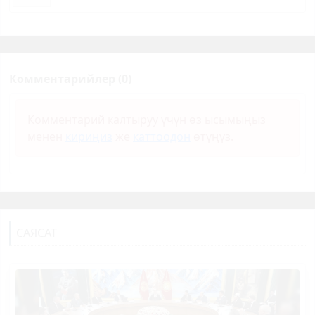
Комментарийлер (0)
Комментарий калтыруу үчүн өз ысымыңыз
менен
кириңиз
же
каттоодон
өтүңүз.
САЯСАТ