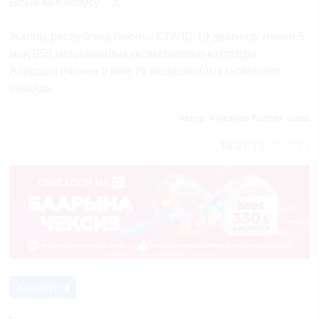
Ысык-Көл облусу – 3.
Жалпы республика боюнча COVID-19 диагнозу менен 5
миң 956 медициналык кызматкерлер катталды.
Алардын ичинен 5 миң 76 медициналык кызматкер
сакайды.
Автор:
Айжанар Рыспек кызы
10:27
13-07-2021
Жазылуу