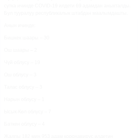
сутка ичинде COVID-19 илдети 69 адамдан аныкталды.
Бул тууралуу республикалык штабдан маалымдашты.
Анын ичинде:
Бишкек шаары – 30
Ош шаары
–
2
Чүй облусу – 19
Ош облусу – 3
Талас облусу – 3
Нарын облусу – 1
Ысык-Көл облусу – 7
Баткен облусу – 4
Жалпы 182 миң 953 адам коронавирус илдетин