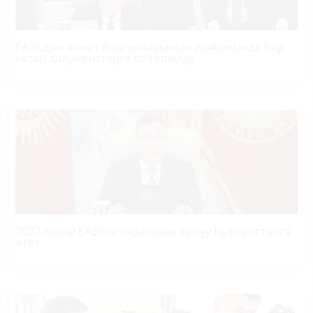
ЕАЭБдин өкмөт башчыларынын жыйынында бир
катар документтерге кол коюлду
2027-жылы ЕАЭБге төрагалык кылуу Кыргызстанга
өтөт