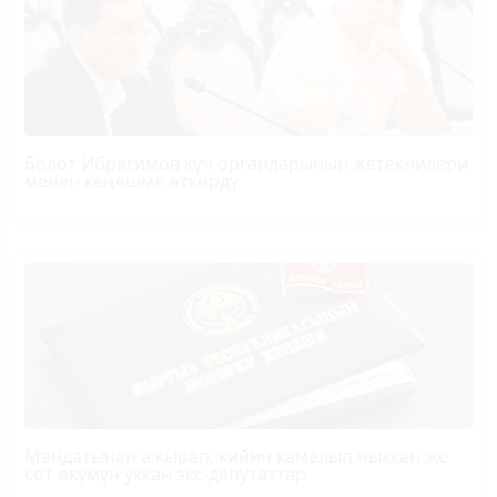
Болот
Ибрагимов
күч органдарынын жетекчилери
менен кеңешме өткөрдү
Мандатынан ажырап, кийин камалып чыккан же
сот өкүмүн уккан экс-депутаттар