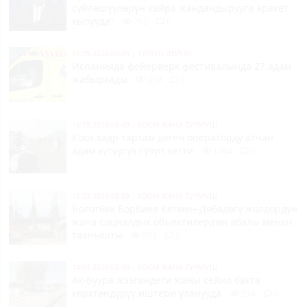
сүйлөшүүлөрүн кайра жандандырууга аракет
кылууда”
762
0
16:39 2026-08-09
|
ТҮРКҮН ДҮЙНӨ
Испанияда фейерверк фестивалында 27 адам
жабыркады
359
0
16:15 2026-08-09
|
КООМ ЖАНА ТУРМУШ
Кооз кадр тартам деген операторду атчан
адам күтүүсүз сүзүп кетти
1264
0
15:23 2026-08-09
|
КООМ ЖАНА ТУРМУШ
Болотбек Борбиев Кетмен-Дөбөдөгү жолдордун
жана социалдык объектилердин абалы менен
таанышты
586
0
14:01 2026-08-09
|
КООМ ЖАНА ТУРМУШ
Ак-Буура жээгиндеги жаңы сейил бакта
көрктөндүрүү иштери уланууда
534
0