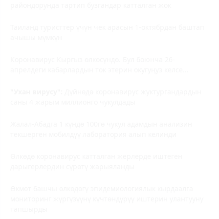
райондорунда тартип бузгандар катталган жок
Таиланд туристтер үчүн чек арасын 1-октябрдан баштап
ачышы мүмкүн
Коронавирус Кыргыз өлкөсүндө. Бул боюнча 26-
апрелдеги кабарлардын ток этерин окугуңуз келсе...
"Ухан вирусу":
Дүйнөдө коронавирус жуктургандардын
саны 4 жарым миллионго чукулдады
Жалал-Абадга 1 күндө 100гө чукул адамдын анализин
текшерген мобилдүү лаборатория алып келинди
Өлкөдө коронавирус катталган жерлерде иштеген
дарыгерлердин сүрөтү жарыяланды
Өкмөт башчы өлкөдөгү эпидемиологиялык кырдаалга
мониторинг жүргүзүүнү күчтөндүрүү иштерин улантууну
тапшырды