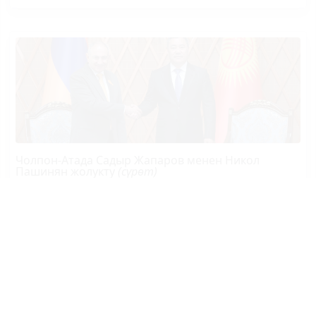
Чолпон-Атада Садыр Жапаров менен Никол
Пашинян жолукту
(сүрөт)