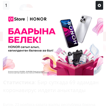
0
Кирүү
Сыр сөзүм кандай эле?
Каттоо
Статистика
: Бир суткада 69 адамдан
коронавирус илдети аныкталды
Бүгүн, 23-ноябрга карата жалпы республика боюнча