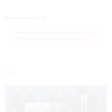
Комментарийлер (0)
Комментарий калтыруу үчүн өз ысымыңыз
менен
кириңиз
же
каттоодон
өтүңүз.
САЯСАТ