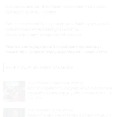
Жакшы жыйынтык. Өлкө боюнча коменданттык саатты
бузгандар азайып, 95 болду
Бишкектеги №3 үй-бүлөлүк медицина борборунун дагы 3
кызматкеринен коронавирус аныкталды.
Кызматкерлердин жалпы саны 6га жетти
Кыргыз өлкөсүндө дагы 2 жарандан коронавирус
аныкталды. Ооругандардын жалпы саны 44кө жетти
РУБРИКАДАГЫ СОҢКУ КАБАРЛАР
18:12 2026-08-09
|
КООМ ЖАНА ТУРМУШ
Акылбек Түмөнбаев Корумду айылындагы таза
суу долбоорунун жүрүшү менен таанышты
445
0
17:15 2026-08-09
|
ТҮРКҮН ДҮЙНӨ
Аракчи: “Бир нече өлкө Иран менен АКШнын