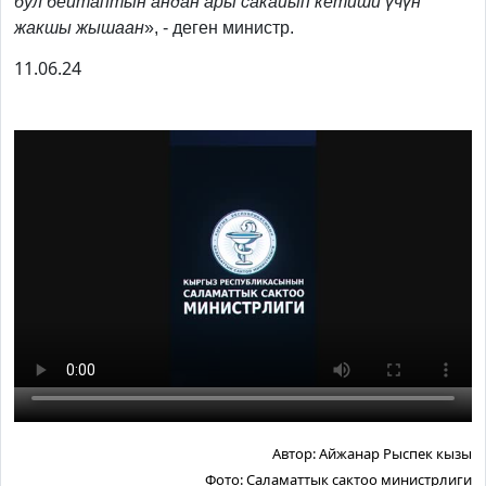
бул бейтаптын андан ары сакайып кетиши үчүн
жакшы жышаан
», - деген министр.
11.06.24
Автор:
Айжанар Рыспек кызы
Фото:
Саламаттык сактоо министрлиги