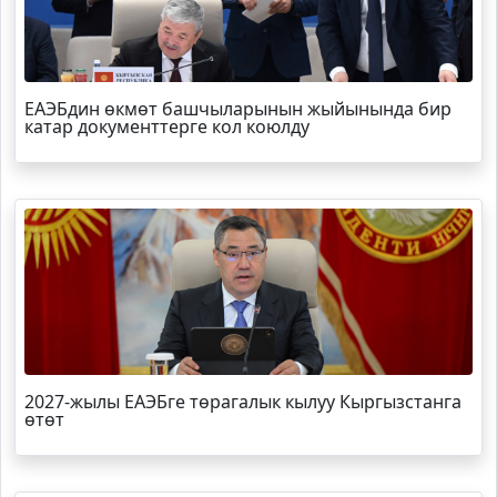
ЕАЭБдин өкмөт башчыларынын жыйынында бир
катар документтерге кол коюлду
2027-жылы ЕАЭБге төрагалык кылуу Кыргызстанга
өтөт