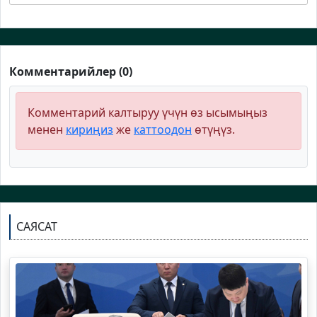
Комментарийлер (0)
Комментарий калтыруу үчүн өз ысымыңыз
менен
кириңиз
же
каттоодон
өтүңүз.
САЯСАТ