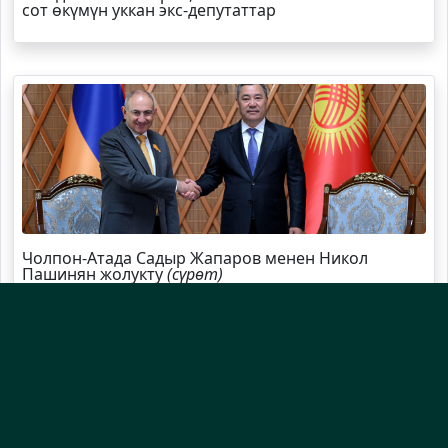
сот өкүмүн уккан экс-депутаттар
Чолпон-Атада Садыр Жапаров менен Никол
Пашинян жолукту
(сүрөт)