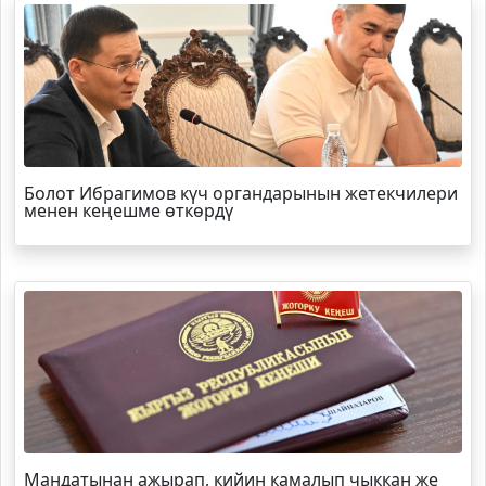
Болот
Ибрагимов
күч органдарынын жетекчилери
менен кеңешме өткөрдү
Мандатынан ажырап, кийин камалып чыккан же