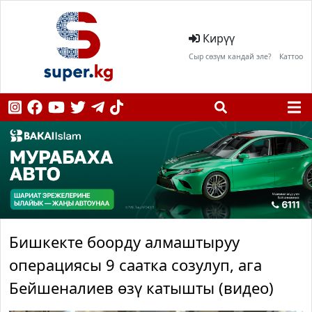
Кирүү
Сыр сөзүм кандай эле?
Каттоо
Бишкекте боорду алмаштыруу
операциясы 9 саатка созулуп, ага
Бейшеналиев өзү катышты (видео)