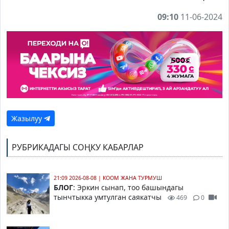
09:10
11-06-2024
Жазылуу
РУБРИКАДАГЫ СОҢКУ КАБАРЛАР
21:09 2026-08-08
|
КООМ ЖАНА ТУРМУШ
БЛОГ
: Эркин сынап, тоо башындагы
тынчтыкка умтулган саякатчы
469
0