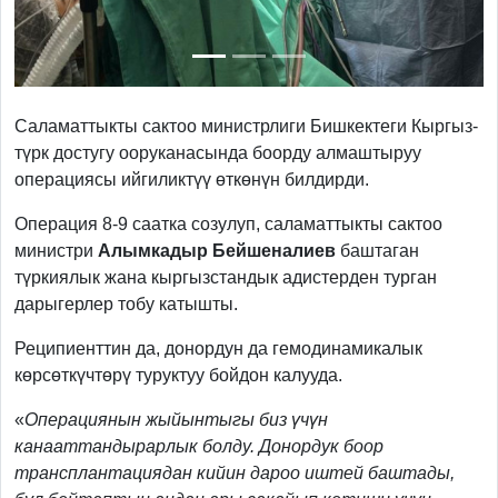
Саламаттыкты сактоо министрлиги Бишкектеги Кыргыз-
түрк достугу ооруканасында боорду алмаштыруу
операциясы ийгиликтүү өткөнүн билдирди.
Операция 8-9 саатка созулуп, саламаттыкты сактоо
министри
Алымкадыр Бейшеналиев
баштаган
түркиялык жана кыргызстандык адистерден турган
дарыгерлер тобу катышты.
Реципиенттин да, донордун да гемодинамикалык
көрсөткүчтөрү туруктуу бойдон калууда.
«
Операциянын жыйынтыгы биз үчүн
канааттандырарлык болду. Донордук боор
трансплантациядан кийин дароо иштей баштады,