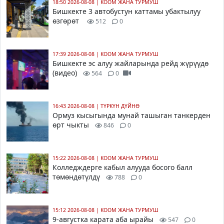
18:50 2026-08-08
|
КООМ ЖАНА ТУРМУШ
Бишкекте 3 автобустун каттамы убактылуу
өзгөрөт
512
0
17:39 2026-08-08
|
КООМ ЖАНА ТУРМУШ
Бишкекте эс алуу жайларында рейд жүрүүдө
(видео)
564
0
16:43 2026-08-08
|
ТҮРКҮН ДҮЙНӨ
Ормуз кысыгында мунай ташыган танкерден
өрт чыкты
846
0
15:22 2026-08-08
|
КООМ ЖАНА ТУРМУШ
Колледждерге кабыл алууда босого балл
төмөндөтүлдү
788
0
15:12 2026-08-08
|
КООМ ЖАНА ТУРМУШ
9-августка карата аба ырайы
547
0