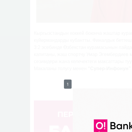
Кыргызстандын хоккей боюнча жаштар кура
күйөрмандарды кубантты. Финалдык беттеш 
3:2 эсебинде Өзбекстан курамасынын пайд
капитаны, жаш спортчу Умар Эгембердиев м
сезимдери жана келечектеги максаттары туу
Макаланы толугу менен
“Супер-Инфонун” 
1