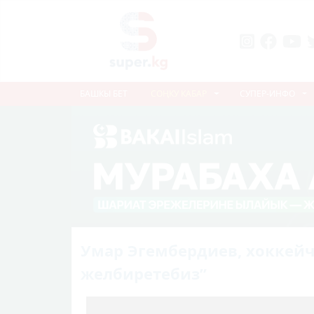
БАШКЫ БЕТ
СОҢКУ КАБАР
СУПЕР-ИНФО
Умар Эгембердиев, хоккейч
желбиретебиз”