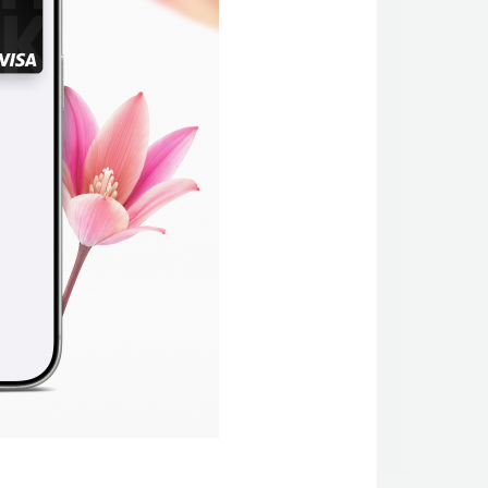
 башка
и