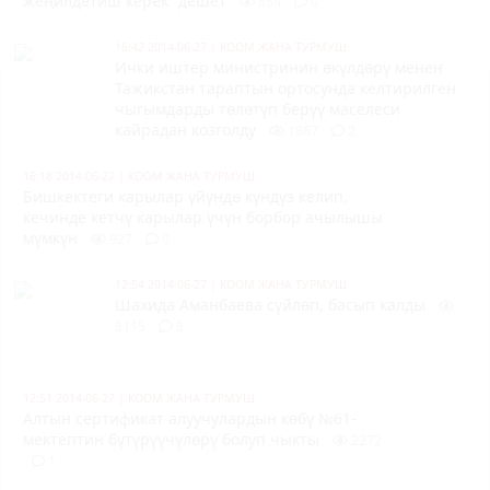
жеңилдетиш керек” дешет
889
0
16:42 2014-06-27
|
КООМ ЖАНА ТУРМУШ
Ички иштер министринин өкүлдөрү менен
Тажикстан тараптын ортосунда
келтирилген
чыгымдарды төлөтүп берүү маселеси
кайрадан козголду
1867
2
16:18 2014-06-27
|
КООМ ЖАНА ТУРМУШ
Бишкектеги карылар үйүндө күндүз келип,
кечинде кетчү карылар үчүн борбор ачылышы
мүмкүн
927
0
12:54 2014-06-27
|
КООМ ЖАНА ТУРМУШ
Шахида Аманбаева сүйлөп, басып калды
8115
8
12:51 2014-06-27
|
КООМ ЖАНА ТУРМУШ
Алтын сертификат алуучулардын көбү №61-
мектептин бүтүрүүчүлөрү болуп чыкты
2272
1