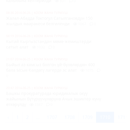
калыбына келтирилди
831
0
08:36 2014-06-26
|
КООМ ЖАНА ТУРМУШ
Жалал-Абадда Токтогул Сатылгановдун 150
жылдык мааракеси белгиленди
1067
0
08:19 2014-06-26
|
КООМ ЖАНА ТУРМУШ
Кытай Кыргызстандан мөмө-жемиштерди
сатып алат
1032
0
21:07 2014-06-25
|
КООМ ЖАНА ТУРМУШ
Быйыл аз камсыз болгон үй-бүлөлөрдөн 400
бала Ысык-Көлдөгү лагерде эс алат
1075
0
20:47 2014-06-25
|
КООМ ЖАНА ТУРМУШ
Башкы прокуратурада юридикалык окуу
жайынын бүтүрүүчүлөрүнө Ачык эшиктер күнү
өткөрүлдү
1567
0
‹
1
2
...
1707
1708
1709
1710
1711