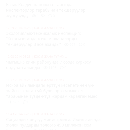
Ысык-Көлдүн пансионаттарында
инспекторлор тарабынан текшерүүлөр
жүргүзүлдү
1152
0
12:29 2014-06-26
|
КООМ ЖАНА ТУРМУШ
Экологиялык-техникалык инспекция:
“Кыргызстанда жеке ишканаларды
текшерүүлөр 3 эсе азайды”
997
0
12:08 2014-06-26
|
КООМ ЖАНА ТУРМУШ
Чыгыш-5 кичи районунда 7 соода күркөсү
ордунан алынды
1105
0
11:47 2014-06-26
|
КООМ ЖАНА ТУРМУШ
Искра айылындагы өрттүн кесепетинен үй-
жайсыз калган үй-бүлөлөргө мамлекет
тарабынан түздөн-түз жардам каралган эмес
985
0
11:43 2014-06-26
|
КООМ ЖАНА ТУРМУШ
Социалдык өнүгүү министрлиги: Июнь айында
жөлөк пулдарды төлөөгө 490 миллион сом