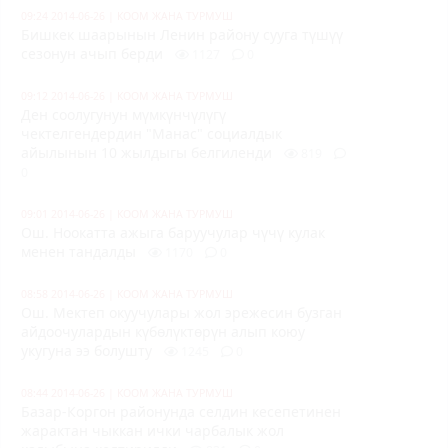
09:24 2014-06-26
|
КООМ ЖАНА ТУРМУШ
Бишкек шаарынын Ленин району сууга түшүү
сезонун ачып берди
1127
0
09:12 2014-06-26
|
КООМ ЖАНА ТУРМУШ
Ден соолугунун мүмкүнчүлүгү
чектелгендердин "Манас" социалдык
айылынын 10 жылдыгы белгиленди
819
0
09:01 2014-06-26
|
КООМ ЖАНА ТУРМУШ
Ош. Ноокатта ажыга баруучулар чүчү кулак
менен тандалды
1170
0
08:58 2014-06-26
|
КООМ ЖАНА ТУРМУШ
Ош. Мектеп окуучулары жол эрежесин бузган
айдоочулардын күбөлүктөрүн алып коюу
укугуна ээ болушту
1245
0
08:44 2014-06-26
|
КООМ ЖАНА ТУРМУШ
Базар-Коргон районунда селдин кесепетинен
жарактан чыккан ички чарбалык жол