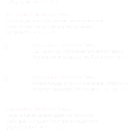
кубду түздү
1182
0
11:17 2014-06-27
|
КООМ ЖАНА ТУРМУШ
Социалдык өнүктүрүү министри пенсионерлер
жана аз камсыз болгон жарандар менен
жолугушту
953
0
10:56 2014-06-27
|
КООМ ЖАНА ТУРМУШ
Ош.
Кара-Суу районундагы
жайлоолордун
биринде малчылардын жыйыны өттү
1373
1
10:27 2014-06-27
|
КООМ ЖАНА ТУРМУШ
Жалал-Абадда
Улуу Ата Мекендик согуштагы
ооруктун ардагери 100гө чыкты
1583
1
09:55 2014-06-27
|
КООМ ЖАНА ТУРМУШ
Ошко Бишкек шаарындагы жогорку окуу
жайлардын студенттери практикадан өтүү
үчүн келишти
1031
0