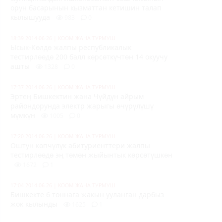
орун басарынын кызматтан кетишин талап
кылышууда
983
0
18:39 2014-06-26
|
КООМ ЖАНА ТУРМУШ
Ысык-Көлдө жалпы республикалык
тестирлөөдө 200 балл көрсөткүчтөн 14 окуучу
ашты
1328
0
17:37 2014-06-26
|
КООМ ЖАНА ТУРМУШ
Эртең Бишкектин жана Чүйдүн айрым
райондорунда электр жарыгы өчүрүлүшү
мүмкүн
1005
0
17:20 2014-06-26
|
КООМ ЖАНА ТУРМУШ
Оштун көпчүлүк абитуриенттери жалпы
тестирлөөдө эң төмөн жыйынтык көрсөтүшкөн
1672
1
17:04 2014-06-26
|
КООМ ЖАНА ТУРМУШ
Бишкекте 6 тоннага жакын ууланган дарбыз
жок кылынды
1625
1