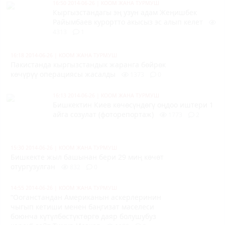
16:50 2014-06-26
|
КООМ ЖАНА ТУРМУШ
Кыргызстандагы эң узун адам Жеңишбек
Райымбаев курортто акысыз эс алып келет
4313
1
16:18 2014-06-26
|
КООМ ЖАНА ТУРМУШ
Пакистанда кыргызстандык жаранга бөйрөк
көчүрүү операциясы жасалды
1373
0
16:13 2014-06-26
|
КООМ ЖАНА ТУРМУШ
Бишкектин Киев көчөсүндөгү оңдоо иштери 1
айга созулат (фоторепортаж)
1773
2
15:30 2014-06-26
|
КООМ ЖАНА ТУРМУШ
Бишкекте жыл башынан бери 29 миң көчөт
отургузулган
832
0
14:55 2014-06-26
|
КООМ ЖАНА ТУРМУШ
“Ооганстандан Американын аскерлеринин
чыгып кетиши менен баңгизат маселеси
боюнча күтүлбөстүктөргө даяр болушубуз