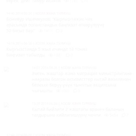
керек” дейт Тимур Исаков
1188
0
14:46 2014-06-26
|
КООМ ЖАНА ТУРМУШ
Бонивур Ишемкулов: “Кыргыз-тажик чек
арасында ооганстандык баңгизат өткөрүлүүчү
50 багыт бар”
1411
0
14:19 2014-06-26
|
КООМ ЖАНА ТУРМУШ
Кыргызстанда 5 жыл ичинде 18 тонна
баңгизат табылды
1031
0
14:07 2014-06-26
|
КООМ ЖАНА ТУРМУШ
Эмгек, жаштар жана миграция министрлигине
нааразы болгон а
ктивисттер кытай вазелинин
белекке берүү үчүн тынчтык акциясына
чыгышты
1601
0
13:39 2014-06-26
|
КООМ ЖАНА ТУРМУШ
Кытай бийлиги 2 жаштагы аракеч баланын
тагдырына кийлигишүүнү чечти
5454
7
12:44 2014-06-26
|
КООМ ЖАНА ТУРМУШ