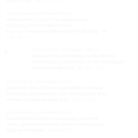
багытталды
1004
0
10:02 2014-06-26
|
КООМ ЖАНА ТУРМУШ
Американын соту Бостон шаарындагы
жардыруу боюнча айыпталган
кыргызстандыкты күрөөгө бошотпой койду
1482
0
09:59 2014-06-26
|
КООМ ЖАНА ТУРМУШ
Бишкектеги Киев көчөсү жабылганына
байланыштуу транспорттук каттамдардын
схемасы өзгөртүлдү
1286
0
09:40 2014-06-26
|
КООМ ЖАНА ТУРМУШ
Бишкекте “Биз 2015-жылдан кийинки өлкөнү
өнүктүрүү программасында” аталышында жаш
активисттердин форуму өтөт
886
0
09:38 2014-06-26
|
КООМ ЖАНА ТУРМУШ
Бишкек жана Каракол шаарында
экология
жана туризм маселелери боюнча
жаштардын
форуму өткөрүлөт
1433
0