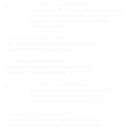
12:49 2014-06-27
|
КООМ ЖАНА ТУРМУШ
Өзүн Кыргыз Республикасынын Акыйкатчысы
деп билген Турсунбек Акун: "
Учурда БУУнун
Адам укугун коргоо боюнча комитетине
кайрылып жатам
"
1946
10
12:08 2014-06-27
|
КООМ ЖАНА ТУРМУШ
Ош. "Жылуулук жана энергетика" ишканасы
кыш мезгилине даярдык көрүүдө
934
0
11:50 2014-06-27
|
КООМ ЖАНА ТУРМУШ
Аалымдар кеңеши орозо-битирдин баасын
акчалай 32 сом деп белгиледи
1473
0
11:27 2014-06-27
|
КООМ ЖАНА ТУРМУШ
К
алктын аялуу катмарынын
ден соолугу
мобилдүү клиникалык комплексинде
текшерилет (фоторепортаж)
1401
0
11:24 2014-06-27
|
КООМ ЖАНА ТУРМУШ
27-июнга карата Токтогул суу сактагычындагы
суунун көлөмү 10 миллиард 592 миллион метр