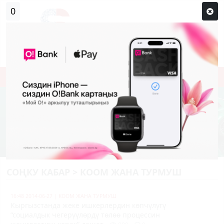
Кирүү
Сыр сөзүм кандай эле?
Каттоо
СОҢКУ КАБАР > КООМ ЖАНА ТУРМУШ
16:48 2014-06-27
|
КООМ ЖАНА ТУРМУШ
Кыргызстанда жеке ишкерлердин көпчүлүгү
“социалдык чегерүүлөрдү төлөө процессин