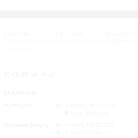
БАШКЫ БЕТ
СОҢКУ КАБАР
СУПЕР-ИНФО
SUPER.KG ВИДЕО
МЕДИА-ПОРТАЛ
Кинозал
ЖЫЛНААМА
Суперстан
БАЙЛАНЫШ
РЕДАКЦИЯ
+(996) 779 47 39 39
kabar@super.kg
Жарнама бөлүмү
+(996) 770 882 500
+(996) 770 882 777