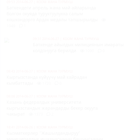
09:53 2014-06-27
|
КООМ ЖАНА ТУРМУШ
Баткендеги апрель жана май айларында
болгон окуяда туруктуулукка салым
кошкондорго Ардак медалы тапшырылды
1049
1
09:31 2014-06-27
|
КООМ ЖАНА ТУРМУШ
Баткенде айылдык милициянын имараты
колдонууга берилди
1090
0
08:43 2014-06-27
|
КООМ ЖАНА ТУРМУШ
Кыргызстанда күйүүчү май кайрадан
кымбаттады
1720
0
08:08 2014-06-27
|
КООМ ЖАНА ТУРМУШ
Казань федералдык университети
кыргызстандык жарандарды бекер окууга
чакырат
1373
2
18:41 2014-06-26
|
КООМ ЖАНА ТУРМУШ
Кызматкерлер "Жашылдандыруу"
муниципалдык ишканасынын башчысынын