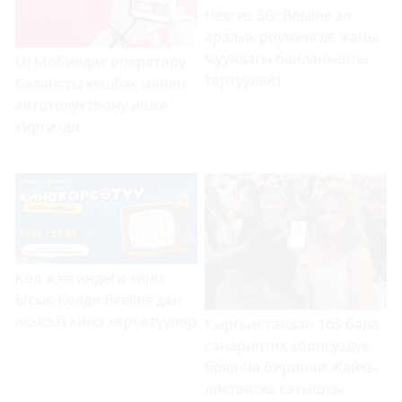
Чексиз 5G: Beeline эл
аралык роумингде жаңы
муундагы байланышты
О! Мобилдик оператору
тартуулайт
балансты кешбэк менен
автотолуктоону ишке
киргизди
Көл жээг
индеги кино:
Ысык-Көлдө Beeline
’
дан
акысыз кино
көрсөтүүлөр
Кыргызстандан 165 бала
санариптик коопсуздук
боюнча биринчи Жайкы
диктантка катышты