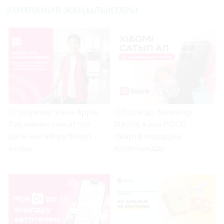
КОМПАНИЯ ЖАҢЫЛЫКТАРЫ
О! роуминг жана Apple
O!Store'до белектер:
Pay менен саякаттоо
Xiaomi жана POCO
дагы ыңгайлуу болуп
смартфондоруна
калды
кулакчындар