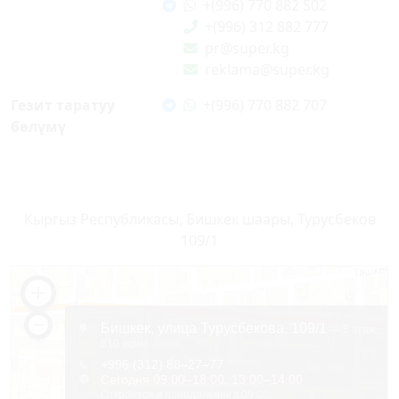
+(996) 770 882 502
+(996) 312 882 777
pr@super.kg
reklama@super.kg
Гезит таратуу
+(996) 770 882 707
бөлүмү
Кыргыз Республикасы, Бишкек шаары, Турусбеков
109/1