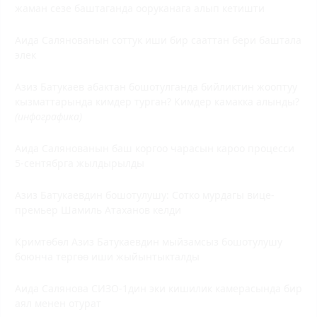
жаман сезе баштаганда ооруканага алып кетишти
Аида Салянованын соттук иши бир сааттан бери баштала
элек
Азиз Батукаев абактан бошотулганда бийликтин жооптуу
кызматтарында кимдер турган? Кимдер камакка алынды?
(инфографика)
Аида Салянованын баш коргоо чарасын кароо процесси
5-сентябрга жылдырылды
Азиз Батукаевдин бошотулушу: Сотко мурдагы вице-
премьер Шамиль Атаханов келди
Кримтөбөл Азиз Батукаевдин мыйзамсыз бошотулушу
боюнча тергөө иши жыйынтыкталды
Аида Салянова СИЗО-1дин эки кишилик камерасында бир
аял менен отурат