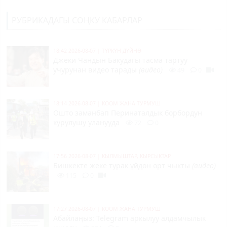
РУБРИКАДАГЫ СОҢКУ КАБАРЛАР
18:42 2026-08-07
|
ТҮРКҮН ДҮЙНӨ
Джеки Чандын Бакудагы тасма тартуу
учурунан видео тарады
(видео)
49
0
18:14 2026-08-07
|
КООМ ЖАНА ТУРМУШ
Ошто заманбап Перинаталдык борбордун
курулушу уланууда
72
0
17:56 2026-08-07
|
КЫЛМЫШТАР, КЫРСЫКТАР
Бишкекте жеке турак үйдөн өрт чыкты
(видео)
115
0
17:27 2026-08-07
|
КООМ ЖАНА ТУРМУШ
Абайлаңыз: Telegram аркылуу алдамчылык