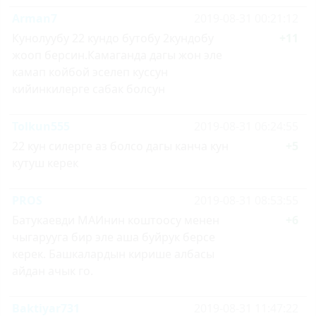
Arman7
2019-08-31 00:21:12
Кунолуубу 22 кундо бутобу 2кундобу
+11
жооп берсин.Камаганда дагы жон эле
камап койбой эселеп куссун
кийинкилерге сабак болсун
Tolkun555
2019-08-31 06:24:55
22 кун силерге аз болсо дагы канча кун
+5
кутуш керек
PROS
2019-08-31 08:53:55
Батукаевди МАИнин коштоосу менен
+6
чыгарууга бир эле аша буйрук берсе
керек. Башкалардын кирише албасы
айдан ачык го.
Baktiyar731
2019-08-31 11:47:22