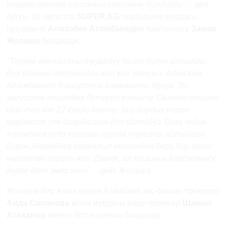
тергөө аяктап калганын тергөөчү билдирди",
- деп
бүгүн, 30-августта
SUPER.KG
порталына мурдагы
президент
Алмазбек Атамбаевдин
жактоочусу
Замир
Жоошев
билдирди.
"Тергөө аяктаганы тууралуу бизге бүгүн айтылды.
Бул боюнча протоколго кол коё элекпиз. Алмазбек
Атамбаевди 8-августта кармашты, бүгүн, 30-
августта тергөөнү бүтүрүп коюшту. Ошондо тергөө
иши тез эле 22 күндө бүттү. Биз бардык нерсе
мурдатан эле даярдалган деп ойлойбуз. Буга чейин
Атамбаев күбө катары сурала турганы айтылган.
Бирок Атамбаев кармалып келгенден бери бир дагы
көрсөтмө берген жок. Демек, ал кишинин көрсөтмөсү
керек деле эмес экен",
- дейт Жоошев.
Жоошев бир жума мурун Атамбаев экс-башкы прокурор
Аида Салянова
жана мурдагы вице-премьер
Шамил
Атаханов
менен беттешкенин билдирди.