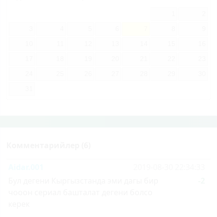
1
2
3
4
5
6
7
8
9
10
11
12
13
14
15
16
17
18
19
20
21
22
23
24
25
26
27
28
29
30
31
Комментарийлер (6)
Aidar.001
2019-08-30 22:34:33
Бул дегени Кыргызстанда эми дагы бир
-2
чооон сериал башталат дегени болсо
керек