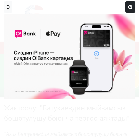
0
Кирүү
Сыр сөзүм кандай эле?
Каттоо
Жактоочу: "Батукаевдин мыйзамсыз
бошотулушу боюнча тергөө аяктады"
"Азиз Батукаевдин мыйзамсыз бошотулушу боюнча