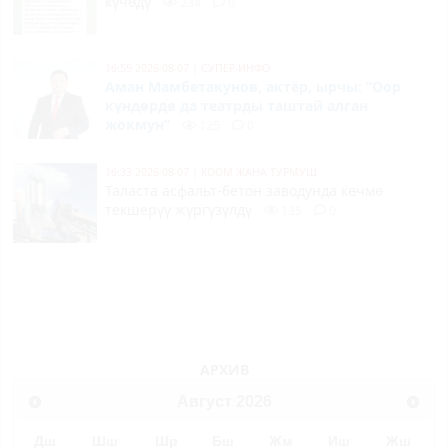
күчөдү
234
0
16:59 2026-08-07
|
СУПЕР-ИНФО
Аман Мамбетакунов, актёр, ырчы: “Оор
күндөрдө да театрды таштай алган
жокмун”
125
0
16:33 2026-08-07
|
КООМ ЖАНА ТУРМУШ
Таласта асфальт-бетон заводунда көчмө
текшерүү жүргүзүлдү
135
0
АРХИВ
Август
2026
Дш
Шш
Шр
Бш
Жм
Иш
Жш