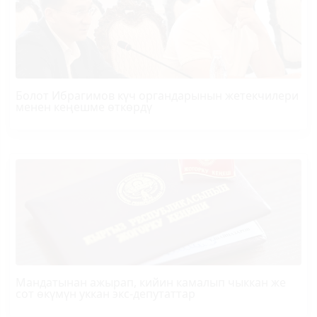
Болот
Ибрагимов
күч органдарынын жетекчилери
менен кеңешме өткөрдү
Мандатынан ажырап, кийин камалып чыккан же
сот өкүмүн уккан экс-депутаттар