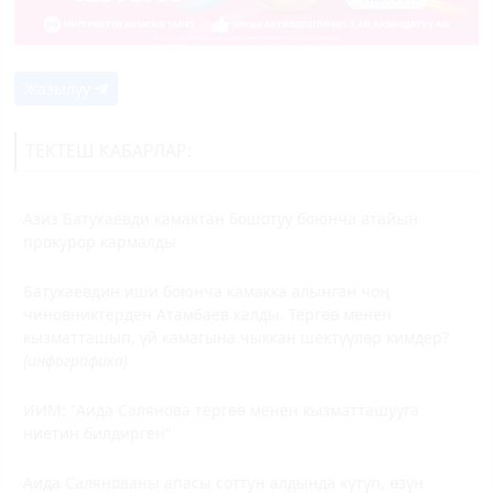
Жазылуу
ТЕКТЕШ КАБАРЛАР:
Азиз Батукаевди камактан бошотуу боюнча атайын
прокурор кармалды
Батукаевдин иши боюнча камакка алынган чоң
чиновниктерден Атамбаев калды. Тергөө менен
кызматташып, үй камагына чыккан шектүүлөр кимдер?
(инфографика)
ИИМ: "Аида Салянова тергөө менен кызматташууга
ниетин билдирген"
Аида Салянованы апасы соттун алдында күтүп, өзүн