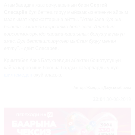
Атамбаевдин жактоочуларынын бири
Сергей
Слесарёв
бул беттештирүү мыйзамсыз өткөнүн айрым
маалымат каражаттарына айтты. "Атамбаев
бул иш
боюнча эч кандай көрсөтмө бере элек. Алардын
көрсөтмөлөрүндө карама-каршылык болушу мүмкүн
эмес. Бул беттештирүүлөр мыйзам бузуу менен
өттү",
- дейт Слесарёв.
Кримтөбөл Азиз Батукаевдин абактан бошотулушун
кайра кароо иши боюнча бардык кабарларды ушул
шилтемеден
окуй аласыз.
Автор:
Жылдыз Джускембаева
22:01
30-08-2019