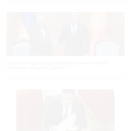
Чолпон-Атада Садыр Жапаров менен Никол
Пашинян жолукту
(сүрөт)