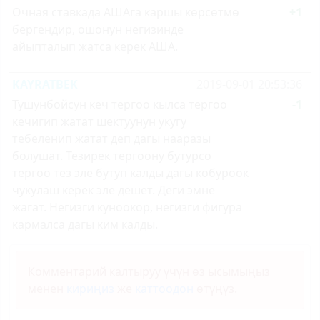
Очная ставкада АШАга каршы көрсөтмө
+1
бергендир, ошонун негизинде
айыпталып жатса керек АША.
KAYRATBEK
2019-09-01 20:53:36
Тушунбойсун кеч тергоо кылса тергоо
-1
кечигип жатат шектуунун укугу
тебеленип жатат деп дагы нааразы
болушат. Тезирек тергоону бутурсо
тергоо тез эле бутуп калды дагы кобуроок
чукулаш керек эле дешет. Деги эмне
жагат. Негизги куноокор, негизги фигура
кармалса дагы ким калды.
Комментарий калтыруу үчүн өз ысымыңыз
менен
кириңиз
же
каттоодон
өтүңүз.