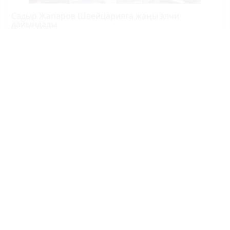
Садыр Жапаров Швейцарияга жаңы элчи
дайындады
Өзбекстандын өкмөт башчысы өлкөгө келди