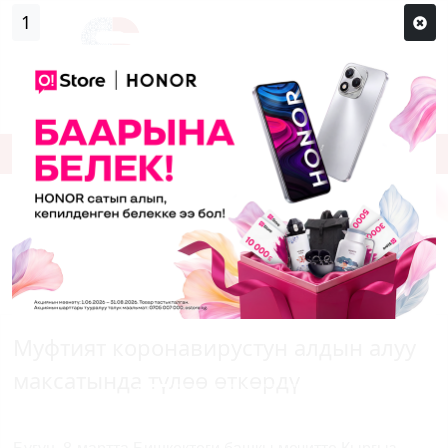
0
Кирүү
Сыр сөзүм кандай эле?
Каттоо
Муфтият коронавирустун алдын алуу
максатында түлөө өткөрдү
Previous
Next