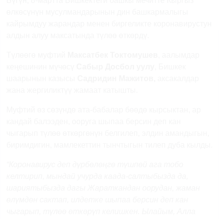
Бүгүн, 8-мартта Бишкектеги башкы мечитте Кыргыз
өлкөсүнүн мусулмандарынын дин башкармалыгы
кайрымдуу жарандар менен биргеликте коронавирустун
алдын алуу максатында түлөө өткөрдү.
Түлөөгө муфтий
Максатбек Токтомушев
, аалымдар
кеңешинин мүчөсү
Сабыр Досбол уулу
, Бишкек
шаарынын казысы
Садридин Мажитов,
аксакалдар
жана жергиликтүү жамаат катышты.
Муфтий өз сөзүндө ата-бабалар бөөдө кырсыктан, ар
кандай балээден, ооруга шыпаа берсин деп кан
чыгарып түлөө өткөргөнүн белгилеп, элдин амандыгын,
биримдигин, мамлекеттин тынчтыгын тилеп дуба кылды.
“Коронавирус деп дүрбөлөңгө түшпөй ага тобо
келтирип, мындай учурда каада-салтыбызда да,
шариятыбызда дагы Жараткандан оорудан, жаман
өлүмдөн сактап, илдетке шыпаа берсин деп кан
чыгарып, түлөө өткөрүп келишкен. Ылайым, Алла