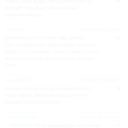
Максат ажы абдан токтоо,жеткиликтүү
+6
сүйлөйт .Кудайым кабыл кылсын
суранычыбызды
akmanai
2020-03-09 05:20:41
Биринчи суротто омур бар, экинчи
+8
суротто олум бар. Ушуну ойлоп журогум
ооруп кетти негедир. Бирок садака, тулоо
жакшы нерселер. Жакшы тилек, жакшы
ниет.
zhaku2017
2020-03-09 09:46:11
Ашкере динчилдик, фанатизм болбош
-6
керек динде. Молдонун кыл дегенин
баарын кыла бербегиле.
Samatalibei
2020-03-09 10:26:27
zhaku2017, Азыр адамдардын аң сезими
+1