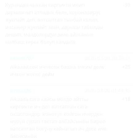
Курандан чыккан кирпикти ичип
-39
дарыланып атпадык беле, коронавирус
жукпайт деп, вотсаптан тынбай келип,
ичсеңер жукпайт экен, дарысы табылды
дешип, молдолордун деле айтканын
кылбаш керек болуп калды)))
talas0707
2020-03-08 20:39:31
Aikaaaa,сен ичпесен башка эчким деле
+25
ичкен жокко дейм
urmat94
2020-03-09 01:49:35
Aikaaaa,сага кайсы молдо айтты
+18
кирпикти ич деп ватсаптан сага
окшогондор жонотуп койгон ичерден
мурун сурап тактап албайсынбы бироо
ватсаптан богуну кайнатып ич десе иче
бересинби