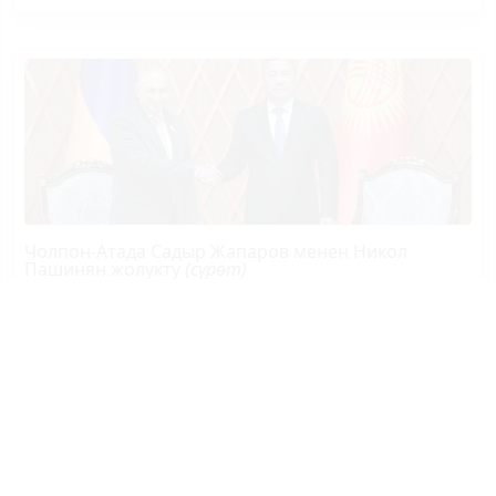
Чолпон-Атада Садыр Жапаров менен Никол
Пашинян жолукту
(сүрөт)