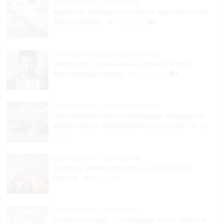
10:27 2026-08-10
|
ТҮРКҮН ДҮЙНӨ
Жүргүнчү асмандагы учактын эшигин ачмак
болгон
(видео)
185
0
10:17 2026-08-10
|
КООМ ЖАНА ТУРМУШ
"Айтматов" тасмасынын расмий тизери
жарыяланды
(видео)
161
0
10:15 2026-08-10
|
КООМ ЖАНА ТУРМУШ
ШКУ саммити жана Көчмөндөр оюндарына
600дөн ашык медкызматкер тартылат
95
0
09:50 2026-08-10
|
ТҮРКҮН ДҮЙНӨ
Хуситтер Йемендеги порт шаарга сокку
урушту
275
0
09:41 2026-08-10
|
СОТТУК ИШТЕР
Бишкек сотунда "75чилердин каты" боюнча