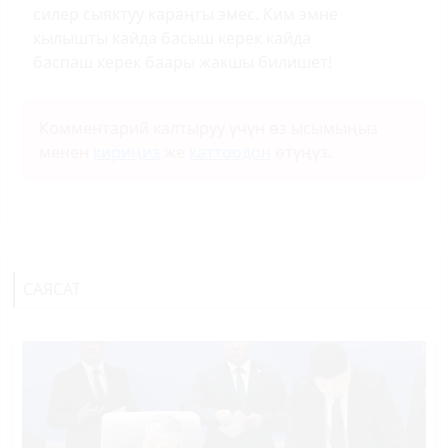
силер сыяктуу караңгы эмес. Ким эмне
кылышты кайда басыш керек кайда
баспаш керек баары жакшы билишет!
Комментарий калтыруу үчүн өз ысымыңыз
менен
кириңиз
же
каттоодон
өтүңүз.
САЯСАТ