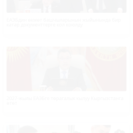
ЕАЭБдин өкмөт башчыларынын жыйынында бир
катар документтерге кол коюлду
2027-жылы ЕАЭБге төрагалык кылуу Кыргызстанга
өтөт