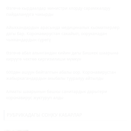
Өзгөчө кырдаалдар министри хлорду сарамжалдуу
пайдаланууга чакырды
Айыккандардын арасында медициналык кызматкерлер
дагы бар. Коронавирустан сакайып, ооруканадан
чыккандардын сүрөтү
Өзгөчө абал алынгандан кийин дагы Бишкек шаарына
кирүүгө чектөө киргизилиши мүмкүн
600дөн ашуун бейтаптын абалы оор. Коронавирустан
жабыркагандардын акыбалы тууралуу айтылды
Алматы шаарынын башкы санитардык дарыгери
коронавирус жуктуруп алды
РУБРИКАДАГЫ СОҢКУ КАБАРЛАР