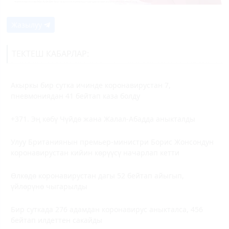
Жазылуу
ТЕКТЕШ КАБАРЛАР:
Акыркы бир сутка ичинде коронавирустан 7,
пневмониядан 41 бейтап каза болду
+371. Эң көбү Чүйдө жана Жалал-Абадда аныкталды
Улуу Британиянын премьер-министри Борис Жонсондун
коронавирустан кийин көрүүсү начарлап кетти
Өлкөдө коронавирустан дагы 52 бейтап айыгып,
үйлөрүнө чыгарылды
Бир суткада 276 адамдан коронавирус аныкталса, 456
бейтап илдеттен сакайды