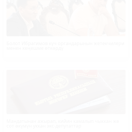
Болот
Ибрагимов
күч органдарынын жетекчилери
менен кеңешме өткөрдү
Мандатынан ажырап, кийин камалып чыккан же
сот өкүмүн уккан экс-депутаттар