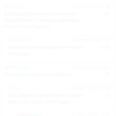
bratanyn
2020-03-08 22:03:20
Дубаңыздарды Аллах кабыл кылган
+19
болсун!Элибиз тынч,оруу сыркоодон
алыс болсун Иншалла.
Tolkun555
2020-03-08 22:11:16
bratanyn,минус басылып кетти плюс
+12
басам деп....
EddieNigma
2020-03-08 22:58:03
Оооо Иисус! Бизди сакта! Аминь!
-37
Wibee
2020-03-09 01:11:35
EddieNigma,өлүгүңдү көрөйүн секта
+2
канча акча алдаң атеистерден
EddieNigma
2020-03-09 02:17:26