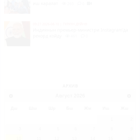
иш каралат
265
0
09:27 2026-08-10
|
ТҮРКҮН ДҮЙНӨ
Индиянын премьер-министри Instagram’да
рекорд койду
461
0
АРХИВ
Август
2026
Дш
Шш
Шр
Бш
Жм
Иш
Жш
1
2
3
4
5
6
7
8
9
10
11
12
13
14
15
16