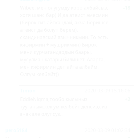
Wibee, мен олугумду коро албайсыз,
-18
хотя шанс бар) И да атеист эмесмин
(бирок сиз айткандай, акча беришсе
атеист да болуп берем),
скандинавский язычникмин. То есть
кяфирмин + мушрикмин) Бирок
мени курчагандардын баары,
мусулман катары билишет. Аларга,
мен кяфирмин деп айта албайм.
Олгум келбейт))
Timon
2020-03-09 15:16:06
EddieNigma,тообо кылыныз
+2
тууганым..олгум келбейт депсиз,сиз
эчак эле олупсуз..
pero5184
2020-03-09 01:02:34