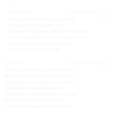
Samatalibei
2020-03-09 10:17:01
Aikaaaa, Кемчилик жок динден Ар
+3
дайым кемчилик издеп жүрө
бересиңби! Башка кыларга ишиң жокбу!
Жалган маалыматты чыгаргандар сен
сыяктуу дин душманы!/Өзүңдун
кирпигин жулуп ичип көр!
aydinnur
2020-03-08 20:47:35
Жакшы орнок!Мына ушинтип анча-
+19
мынча кыргыздын каада-салтын да
колдонуп, кошуп турсак эле,эч ким
болунбойт..Сен тенирчи-мен
мусулман,сен каапыр-мен момун деп
болунгон чала мусулман,чала
тенирчилер оздору эле жок болот.