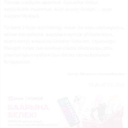
Таалам элибизге амандык, биримдик берип,
жергебизде тынчтык, өсүп-өнүгүү болсун”
, - деди
Азирети Муфтий.
Түлөөгө 2 бодо мал союлду. Анын эти кары-картаңдарга,
жетим-жесирлерге, жардамга муктаж үй-бүлөлөргө,
жергиликтүү жамаатка бөлүнүп берилип, таратылды.
Мындай түлөө эми өлкөнүн башка аймагында дагы
улантыларын муфтияттын басма сөз кызматынан
билдиришти.
Автор:
Айсалкын Качкынбекова
19:40
08-03-2020