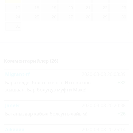
17
18
19
20
21
22
23
24
25
26
27
28
29
30
31
Комментарийлер (26)
Migrant-rf
2020-03-08 20:03:39
Баракелде, болот экенго. Өтө жакшы
+32
жышаан. Бар болуңуз муфти Макe!
JaneEr
2020-03-08 20:20:38
Батаныздар кабыл болсун ылайым!
+26
Aikaaaa
2020-03-08 20:25:14