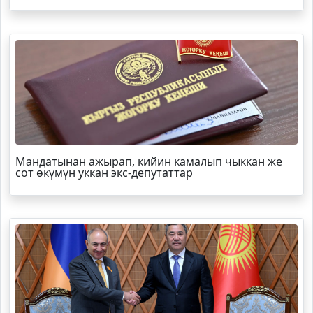
Мандатынан ажырап, кийин камалып чыккан же
сот өкүмүн уккан экс-депутаттар