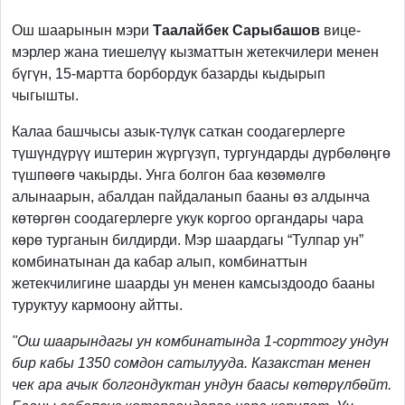
Previous
Next
Ош шаарынын мэри
Таалайбек Сарыбашов
вице-
мэрлер жана тиешелүү кызматтын жетекчилери менен
бүгүн, 15-мартта борбордук базарды кыдырып
чыгышты.
Калаа башчысы азык-түлүк саткан соодагерлерге
түшүндүрүү иштерин жүргүзүп, тургундарды дүрбөлөңгө
түшпөөгө чакырды. Унга болгон баа көзөмөлгө
алынаарын, абалдан пайдаланып бааны өз алдынча
көтөргөн соодагерлерге укук коргоо органдары чара
көрө турганын билдирди. Мэр шаардагы “Тулпар ун”
комбинатынан да кабар алып, комбинаттын
жетекчилигине шаарды ун менен камсыздоодо бааны
туруктуу кармоону айтты.
"Ош шаарындагы ун комбинатында 1-сорттогу ундун
бир кабы 1350 сомдон сатылууда. Казакстан менен
чек ара ачык болгондуктан ундун баасы көтөрүлбөйт.