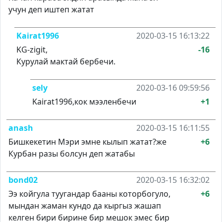
учун деп иштеп жатат
Kairat1996
2020-03-15 16:13:22
KG-zigit,
-16
Курулай мактай бербечи.
sely
2020-03-16 09:59:56
Kairat1996,кок мээленбечи
+1
anash
2020-03-15 16:11:55
Бишкекетин Мэри эмне кылып жатат?же
+6
Курбан разы болсун деп жатабы
bond02
2020-03-15 16:32:02
Ээ койгула туугандар бааны которбогуло,
+6
мындан жаман кундо да кыргыз жашап
келген бири бирине бир мешок эмес бир