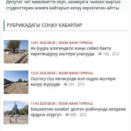
Депутат чет мамлекетте окуп, каникулга чыккан кыргыз
студенттерин өлкөгө кайтарып келүү керектигин айтты
РУБРИКАДАГЫ СОҢКУ КАБАРЛАР
14:01 2026-08-09
|
КООМ ЖАНА ТУРМУШ
Ак-Буура жээгиндеги жаңы сейил бакта
көрктөндүрүү иштери уланууда
106
0
12:25 2026-08-09
|
КООМ ЖАНА ТУРМУШ
Оштогу Ош көчөсүндө жол оңдоо иштери
кызуу жүрүүдө
191
0
11:40 2026-08-09
|
КООМ ЖАНА ТУРМУШ
Бишкектин кымбат делген районунда аялдама
ордуна отургуч
685
0