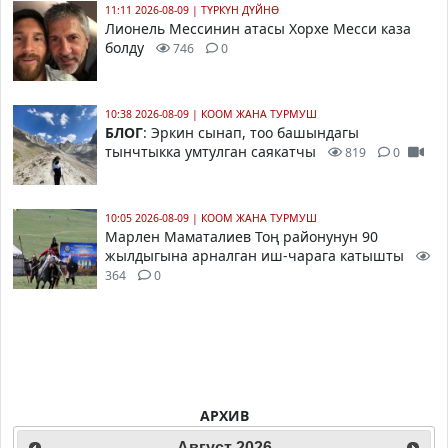
11:11 2026-08-09
|
ТҮРКҮН ДҮЙНӨ
Лионель Мессинин атасы Хорхе Месси каза
болду
746
0
10:38 2026-08-09
|
КООМ ЖАНА ТУРМУШ
БЛОГ
: Эркин сынап, тоо башындагы
тынчтыкка умтулган саякатчы
819
0
10:05 2026-08-09
|
КООМ ЖАНА ТУРМУШ
Марлен Маматалиев Тоң районунун 90
жылдыгына арналган иш-чарага катышты
364
0
АРХИВ
Август
2026