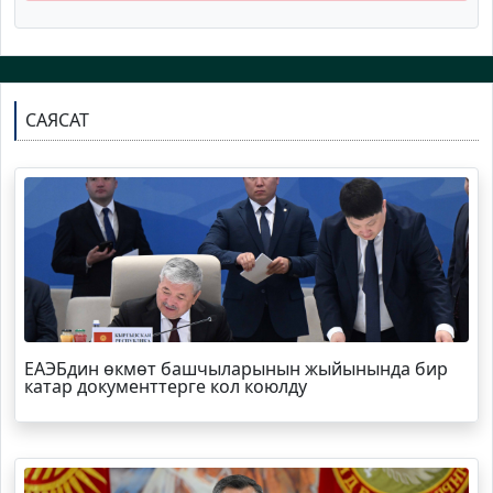
САЯСАТ
ЕАЭБдин өкмөт башчыларынын жыйынында бир
катар документтерге кол коюлду