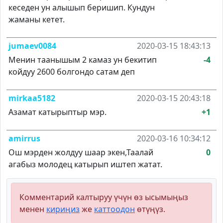
кеседен ун алышып беришип. Кундун
жаманы кетет.
jumaev0084
2020-03-15 18:43:13
Менин таанышым 2 камаз ун бекитип
-4
койдуу 2600 болгондо сатам деп
mirkaa5182
2020-03-15 20:43:18
Азамат катырыптыр мэр.
+1
amirrus
2020-03-16 10:34:12
Ош мэрден жолдуу шаар экен,Таалай
0
агабыз молодец катырып иштеп жатат.
Комментарий калтыруу үчүн өз ысымыңыз
менен
кириңиз
же
каттоодон
өтүңүз.