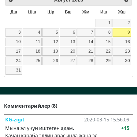
Дш
Шш
Шр
Бш
Жм
Иш
Жш
1
2
3
4
5
6
7
8
9
10
11
12
13
14
15
16
17
18
19
20
21
22
23
24
25
26
27
28
29
30
31
Комментарийлер (8)
KG-zigit
2020-03-15 15:56:09
Мына эл учун иштеген адам.
+15
Качан караба элдин арасында жана эл