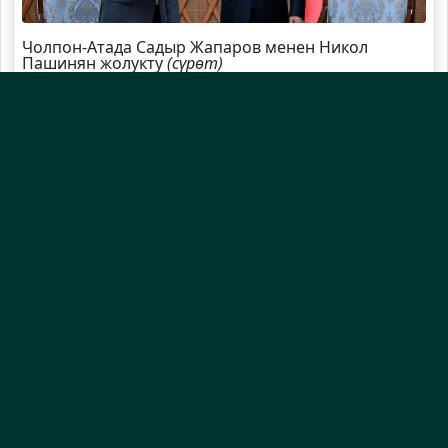
Чолпон-Атада Садыр Жапаров менен Никол
Пашинян жолукту
(сүрөт)
Садыр Жапаров Швейцарияга жаңы элчи
дайындады