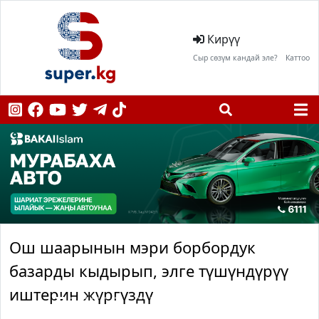
Кирүү
Сыр сөзүм кандай эле?
Каттоо
Ош шаарынын мэри борбордук
базарды кыдырып, элге түшүндүрүү
иштерин жүргүздү