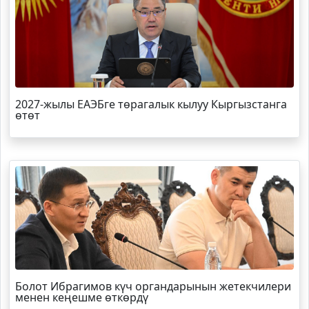
2027-жылы ЕАЭБге төрагалык кылуу Кыргызстанга
өтөт
Болот
Ибрагимов
күч органдарынын жетекчилери
менен кеңешме өткөрдү