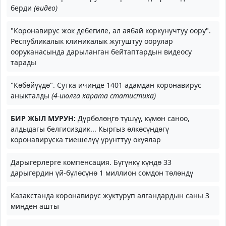
берди
(видео)
"Коронавирус жок дебегиле, ал аябай коркунучтуу оору".
Республикалык клиникалык жугуштуу оорулар
ооруканасында дарыланган бейтаптардын видеосу
тарады
"Көбөйүүдө". Сутка ичинде 1401 адамдан коронавирус
аныкталды
(4-июлга карата статистика)
БИР ЖЫЛ МУРУН:
Дүрбөлөңгө түшүү, күмөн саноо,
алдыдагы белгисиздик... Кыргыз өлкөсүндөгү
коронавируска тиешелүү урунттуу окуялар
Дарыгерлерге компенсация. Бүгүнкү күндө 33
дарыгердин үй-бүлөсүнө 1 миллион сомдон төлөндү
Казакстанда коронавирус жуктуруп алгандардын саны 3
миңден ашты