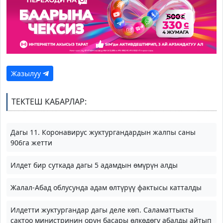
Жазылуу
ТЕКТЕШ КАБАРЛАР:
Дагы 11. Коронавирус жуктургандардын жалпы саны
906га жетти
Илдет бир суткада дагы 5 адамдын өмүрүн алды
Жалал-Абад облусунда адам өлтүрүү фактысы катталды
Илдетти жуктургандар дагы деле көп. Саламаттыкты
сактоо министринин орун басары өлкөдөгү абалды айтып