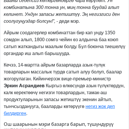
Бааны себепсиз көтөргөндөргө чара көрүлөт. Ун
комбинатына 300 тонна ун, миң тонна буудай алып
келинет. Ундун запасы жетиштүү. Эң негизгиси ден
соолугуңуздар болсун!”,
- деди мэр.
Айрым соодагерлер комбинаттан бир кап унду 1350
сомдон алып, 1800 сомго чейин өз алдынча баа коюп
сатып жаткандыгы маалым болду. Бул боюнча тиешелүү
органдар иш алып барышууда.
Кечээ, 14-мартта айрым базарларда азык-түлүк
товарларын массалык түрдө сатып алуу болуп, баалар
жогорулаган. Кийинчерээк вице-премьер-министр
Эркин Асрандиев
Кыргыз өлкөсүндө азык-түлүктөрдүн,
калк керектөөчү негизги товарлардын, тамак-аш
продуктуларынын запасы жетиштүү экенин айтып,
тынчсызданууга, бааларды көтөрүүгө
негиз жок деп
билдирген
.
Ош шаарынын мэри базарга барып, түшүндүрүү