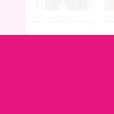
Казакстандын премьер-
Касы
министри Кыргызстанга келди
алга
БАШКЫ БЕТ
СОҢКУ КАБАР
СУПЕ
БАЙЛАНЫШ
РЕДАКЦИЯ
+(996) 7
kabar@