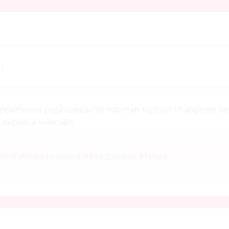
?
гезитинин редакциясы 30-марттан тартып 15-апрелге ч
т жарыкка чыкпайт.
ыңыз менен
кириңиз
же
каттоодон
өтүңүз.