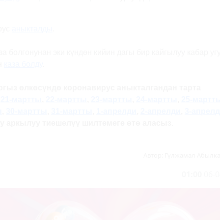
рус
аныкталды
.
а болгонунан эки күндөн кийин дагы бир кайгылуу кабар угу
н
каза болду
.
ргыз өлкөсүндө коронавирус аныкталгандан тарта
,
21-мартты
,
22-мартты
,
23-мартты
,
24-мартты
,
25-мартт
ы
,
30-мартты
,
31-мартты
,
1-апрелди
,
2-апрелди
,
3-апрел
уу аркылуу тиешелүү шилтемеге өтө аласыз
.
Автор:
Гүлжамал Абылк
01:00
06-0