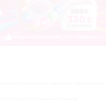
оронавирус боюнча өлкөдөгү соңку кырдаал тууралуу маалымат
үнө 25 миң доза QazVac вакцинасы жеткирилди