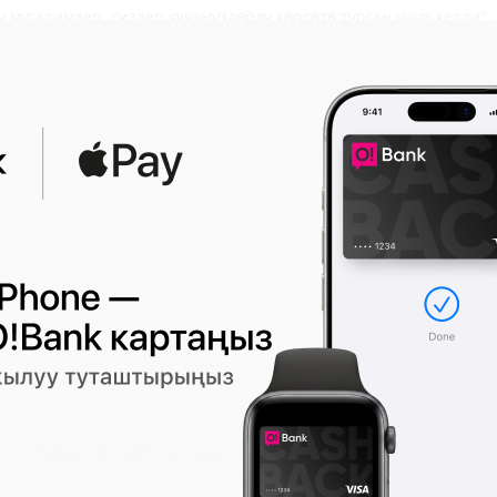
 мугалимдер, сиздер күчүңүздөрдү көрсөтө турган учур келди"
ео байланыш аркылуу машыктырып баштайт
Министрликтин жообу
өлкөсүнө келди
19 илдети аныкталды
ронавирус аныкталды
оронавируска каршы эмдөө жайларынын иштөө тартиби өзгөрдү
дардын саны 100гө чукулдады. Мэрия район тургундарынан