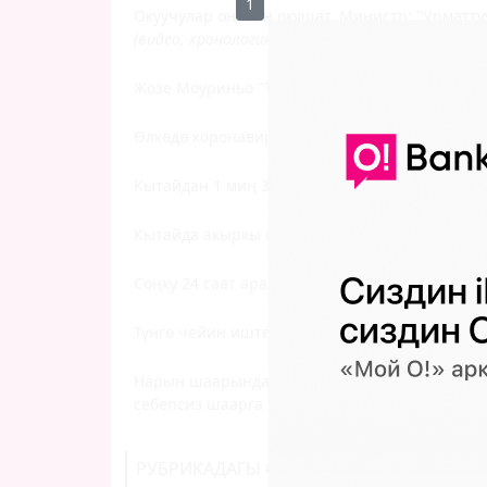
0
Окуучулар онлайн окушат. Министр: "Урматтуу
(видео, хронология)
Жозе Моуриньо "Тоттенхэм" командасын вид
Өлкөдө коронавирус туу чокусуна жеттиби? 
Кытайдан 1 миң 300дөн ашуун жаран Кыргыз 
Кытайда акыркы суткада 105 адамдан COVID-
Соңку 24 саат аралыгында 1330 жарандан ко
Түнгө чейин иштейт. Бишкекте жана Ошто к
Нарын шаарында коронавирус жуктуруп алган
себепсиз шаарга кирбөөнү өтүнөт
РУБРИКАДАГЫ СОҢКУ КАБАРЛАР