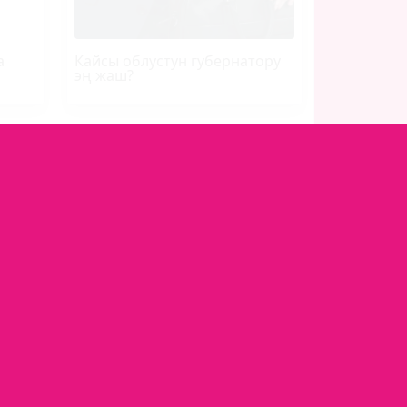
а
Кайсы облустун губернатору
эң жаш?
Кинозал
ЖЫЛНААМА
Суперстан
ры,
КОМПАНИЯ ТУУРАЛУУ
ТАРЫХЫ
ВАКАНСИЯЛАР
ПОЛИТИКА
КОНФИДЕНЦИАЛЬНОСТИ