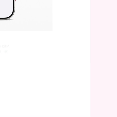
лот
851
а кам
и