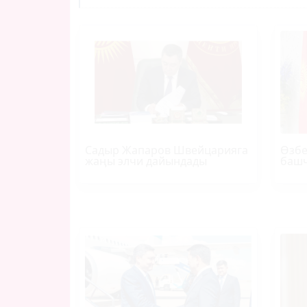
Садыр Жапаров Швейцарияга
Өзбе
жаңы элчи дайындады
башч