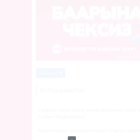
Жазылуу
ТЕКТЕШ КАБАРЛАР:
Саламаттыкты сактоо министрлигинин өкүлү к
жыйын берди
(видео)
Казакстандын демилгеси менен Кыргыз өлкөс