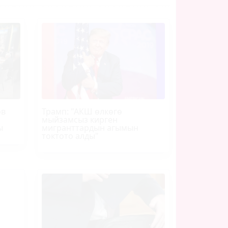
ов
Трамп
: "АКШ өлкөгө
мыйзамсыз кирген
ы
мигранттардын агымын
токтото алды"