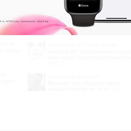
МУШ
08:23 2026-08-07
|
КООМ ЖАНА ТУРМУШ
тамдарын
Жайкы аллергия: Эмнеден пайда бо
жана андан кантип сактануу керек?
0
0
СЫКТАР
08:11 2026-08-07
|
ТҮРКҮН ДҮЙНӨ
рт чыкты
Жайында бет терисине кантип туур
көрүү керек? Адистердин кеңештер
1074
0
МУШ
23:45 2026-08-06
|
СПОРТ
 курсу
Винисиус "Реал Мадрид" менен
келишимин узартты
407
0