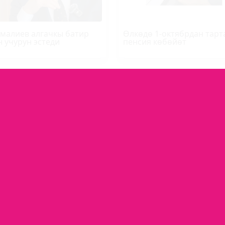
малиев алгачкы батир
Өлкөдө 1-октябрдан тарт
н учурун эстеди
пенсия көбөйөт
Р-ИНФО
SUPER.KG ВИДЕО
МЕДИА-ПОРТАЛ
Кыргыз Республикасы, Бишкек шаа
Турусбеков 109/1
79 47 39 39
super.kg