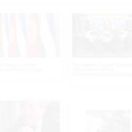
кстандын өкмөт
Президент Садыр Жапар
ысы өлкөгө келди
Орусиянын аймак
жетекчилерин кабыл алд