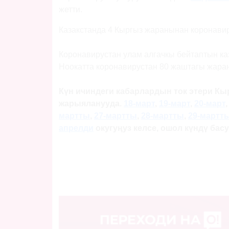
жетти.
Казакстанда 4 Кыргыз жаранынан коронави
Коронавирустан улам алгачкы бейтаптын каз
Ноокатта коронавирустан 80 жаштагы жара
Күн ичиндеги кабарлардын ток этери Кы
жарыяланууда.
18-март
,
19-март
,
20-март
мартт
ы
,
27-мартты
,
28-мартты
,
29-мартт
апрелди
окугуңуз келсе, ошол күндү бас