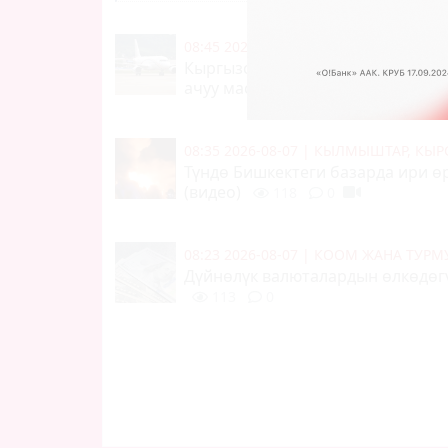
08:45 2026-08-07
|
КООМ ЖАНА ТУР
Кыргызстан - Индия түз аба кат
ачуу маселеси талкууланды
11
08:35 2026-08-07
|
КЫЛМЫШТАР, КЫР
Түндө Бишкектеги базарда ири ө
(видео)
118
0
08:23 2026-08-07
|
КООМ ЖАНА ТУР
Дүйнөлүк валюталардын өлкөдөгү
113
0