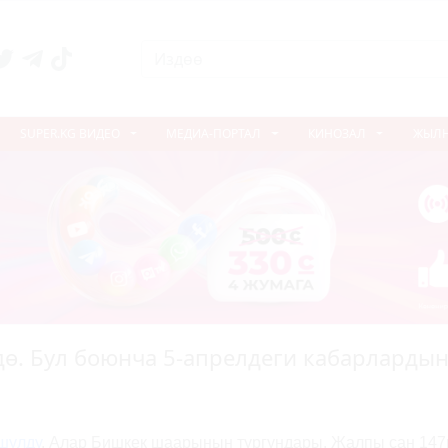
SUPER.KG ВИДЕО
МЕДИА-ПОРТАЛ
КИНОЗАЛ
ЖЫЛ
ө. Бул боюнча 5-апрелдеги кабарлардын
шулду
. Алар Бишкек шаарынын тургундары. Жалпы сан 147