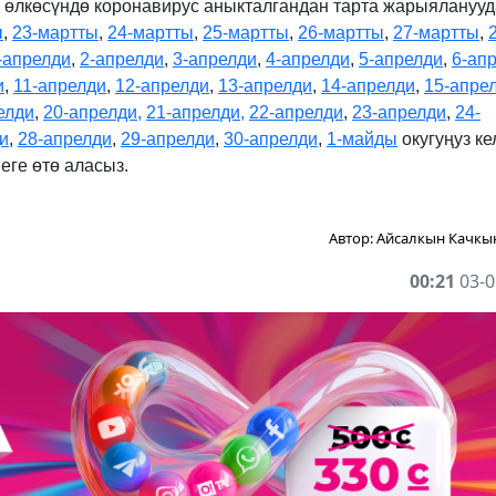
з өлкөсүндө коронавирус аныкталгандан тарта жарыяланууд
ы
,
23-мартты
,
24-мартты
,
25-мартты
,
26-мартт
ы
,
27-мартты
,
-апрелди
,
2-апрелди
,
3-апрелди
,
4-апрелди
,
5-апрелди
,
6-ап
и
,
11-апрелди
,
12-апрелди
,
13-апрелди
,
14-апрелди
,
15-апре
елди
,
20-апрелди,
21-апрелди,
22-апрелди
,
23-апрелди
,
24-
и
,
28-апрелди
,
29-апрелди
,
30-апрелди
,
1-майды
окугуңуз ке
еге өтө аласыз.
Автор:
Айсалкын Качкы
00:21
03-0