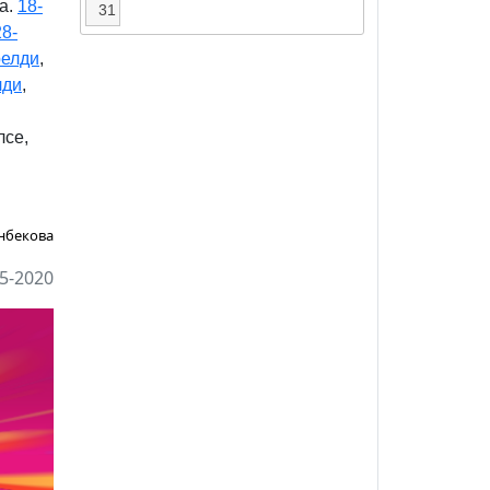
а.
18-
31
28-
релди
,
лди
,
лсе,
нбекова
5-2020