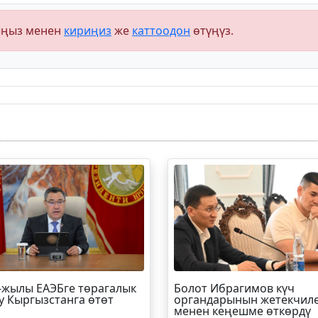
ыңыз менен
кириңиз
же
каттоодон
өтүңүз.
-жылы ЕАЭБге төрагалык
Болот
Ибрагимов
күч
у Кыргызстанга өтөт
органдарынын жетекчил
менен кеңешме өткөрдү