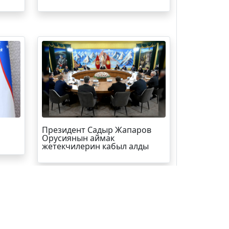
Президент Садыр Жапаров
Орусиянын аймак
жетекчилерин кабыл алды
Кинозал
ЖЫЛНААМА
Суперстан