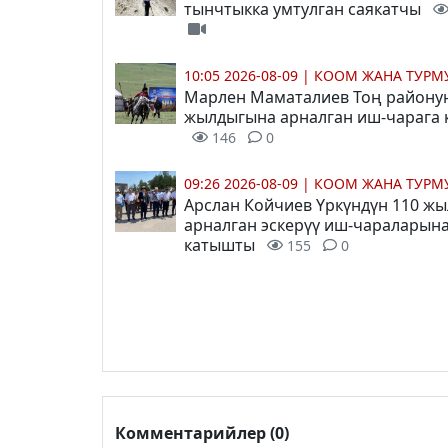
тынчтыкка умтулган саякатчы
10:05 2026-08-09
|
КООМ ЖАНА ТУР
Марлен Маматалиев Тоң районун
жылдыгына арналган иш-чарага
146
0
09:26 2026-08-09
|
КООМ ЖАНА ТУР
Арслан Койчиев Үркүндүн 110 ж
арналган эскерүү иш-чараларын
катышты
155
0
Комментарийлер (0)