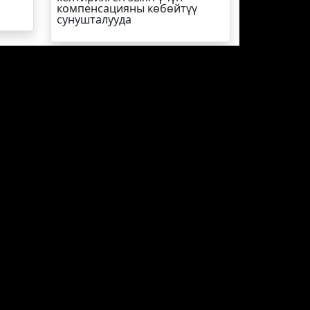
компенсацияны көбөйтүү
сунушталууда
Кинозал
ЖЫЛНААМА
Суперстан
ры,
КОМПАНИЯ ТУУРАЛУУ
ТАРЫХЫ
ВАКАНСИЯЛАР
ПОЛИТИКА
КОНФИДЕНЦИАЛЬНОСТИ
ИНФОРМАЦИЯ О РЕКЛАМЕ
Privacy Policy