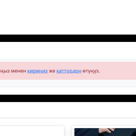
ыңыз менен
кириңиз
же
каттоодон
өтүңүз.