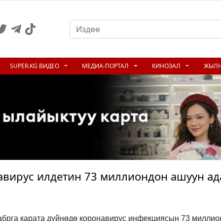
SUPER.KG ВИДЕО
МЕДИА-ПОРТАЛ
КИНОЗАЛ
ЖЫЛ
навирус илдетин 73 миллиондон ашуун а
кабрга карата дүйнөдө коронавирус инфекциясын 73 миллио