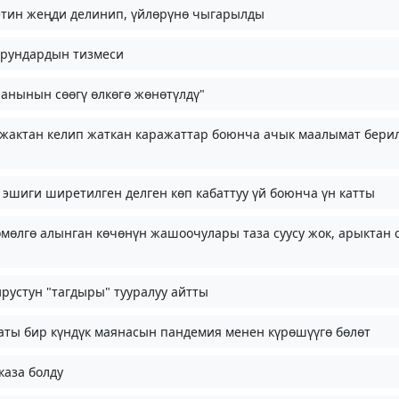
детин жеңди делинип, үйлөрүнө чыгарылды
орундардын тизмеси
анынын сөөгү өлкөгө жөнөтүлдү"
 жактан келип жаткан каражаттар боюнча ачык маалымат бер
 эшиги ширетилген делген көп кабаттуу үй боюнча үн катты
мөлгө алынган көчөнүн жашоочулары таза суусу жок, арыктан 
рустун "тагдыры" тууралуу айтты
аты бир күндүк маянасын пандемия менен күрөшүүгө бөлөт
каза болду