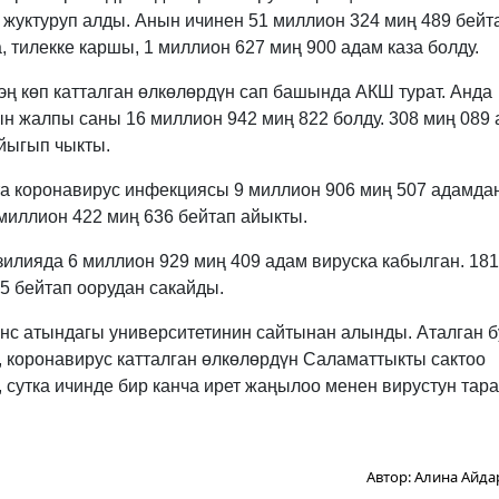
 жуктуруп алды. Анын ичинен 51 миллион 324 миң 489 бейт
, тилекке каршы, 1 миллион 627 миң 900 адам каза болду.
эң көп катталган өлкөлөрдүн сап башында АКШ турат. Анда
н жалпы саны 16 миллион 942 миң 822 болду. 308 миң 089
айыгып чыкты.
кта коронавирус инфекциясы 9 миллион 906 миң 507 адамда
 миллион 422 миң 636 бейтап айыкты.
зилияда 6 миллион 929 миң 409 адам вируска кабылган. 18
85 бейтап оорудан сакайды.
с атындагы университетинин сайтынан алынды. Аталган б
 коронавирус катталган өлкөлөрдүн Саламаттыкты сактоо
 сутка ичинде бир канча ирет жаңылоо менен вирустун та
Автор:
Алина Айда