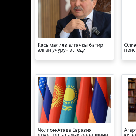
Касымалиев алгачкы батир
Өлкө
алган учурун эстеди
пенс
Чолпон-Атада Евразия
Агар
өкмөттөр аралык кеңешинин
ките