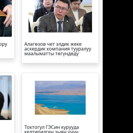
ору
Алагөзов чет элдик жеке
аскердик компания тууралуу
маалыматты төгүндөдү
Токтогул ГЭСин курууда
келтирилген зыян үчүн