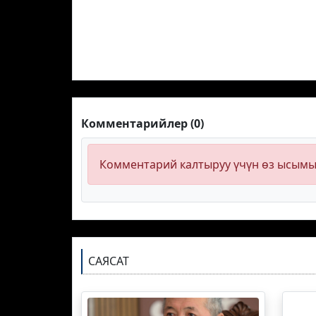
Комментарийлер (0)
Комментарий калтыруу үчүн өз ысым
САЯСАТ