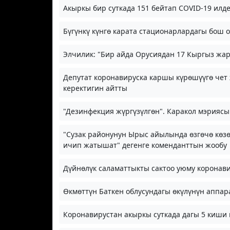
Акыркы бир суткада 151 бейтап COVID-19 ил
Бүгүнкү күнгө карата стационарлардагы бош 
Элчилик: "Бир айда Орусиядан 17 Кыргыз жар
Депутат коронавируска каршы күрөшүүгө чет
керектигин айтты
"Дезинфекция жүргүзүлгөн". Каракол мэриясы
"Сузак районунун Ырыс айылында өзгөчө көзө
ичип жатышат" дегенге коменданттын жообу
Дүйнөлүк саламаттыкты сактоо уюму коронави
Өкмөттүн Баткен облусундагы өкүлүнүн аппар
Коронавирустан акыркы суткада дагы 5 киши 