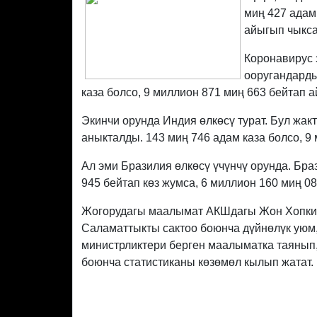
миң 427 адам
айыгып чыкса
Коронавирус 
ооругандарды
каза болсо, 9 миллион 871 миң 663 бейтап 
Экинчи орунда Индия өлкөсү турат. Бул жа
аныкталды. 143 миң 746 адам каза болсо, 9
Ал эми Бразилия өлкөсү үчүнчү орунда. Бра
945 бейтап көз жумса, 6 миллион 160 миң 0
Жогорудагы маалымат АКШдагы Жон Хопкин
Саламаттыкты сактоо боюнча дүйнөлүк уюм,
министрликтери берген маалыматка таянып,
боюнча статистиканы көзөмөл кылып жатат.