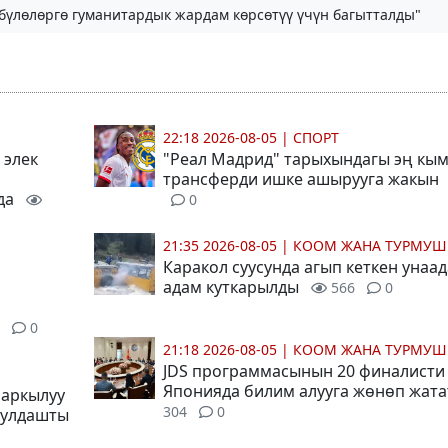
бүлөлөргө гуманитардык жардам көрсөтүү үчүн багытталды"
22:18 2026-08-05
|
СПОРТ
 элек
"Реал Мадрид" тарыхындагы эң кы
трансферди ишке ашырууга жакын
да
0
21:35 2026-08-05
|
КООМ ЖАНА ТУРМУШ
Каракол суусунда агып кеткен унаад
адам куткарылды
566
0
0
21:18 2026-08-05
|
КООМ ЖАНА ТУРМУШ
JDS программасынын 20 финалисти
Японияда билим алууга жөнөп жат
 аркылуу
304
0
кулдашты