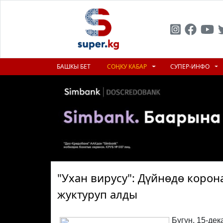
БАШКЫ БЕТ
СОҢКУ КАБАР
СУПЕР-ИНФО
"Ухан вирусу": Дүйнөдө коро
жуктуруп алды
Бүгүн, 15-де