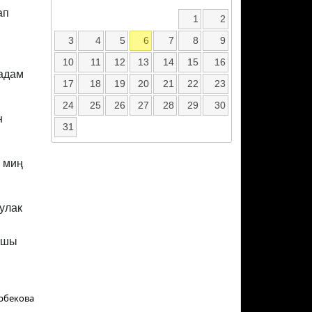
ап
1
2
3
4
5
6
7
8
9
10
11
12
13
14
15
16
 адам
17
18
19
20
21
22
23
24
25
26
27
28
29
30
н
31
1 миң
улак
рашы
рбекова