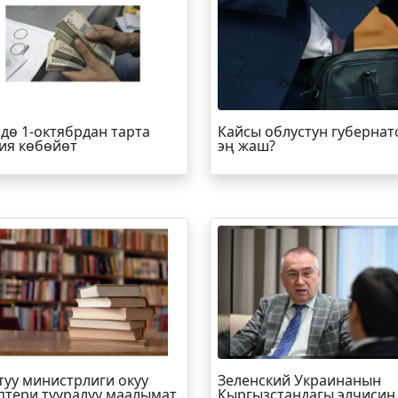
дө 1-октябрдан тарта
Кайсы облустун губернат
ия көбөйөт
эң жаш?
туу министрлиги окуу
Зеленский Украинанын
птери тууралуу маалымат
Кыргызстандагы элчисин