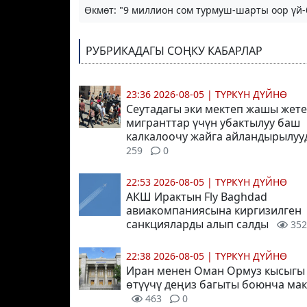
Өкмөт: "9 миллион сом турмуш-шарты оор үй-
РУБРИКАДАГЫ СОҢКУ КАБАРЛАР
23:36 2026-08-05
|
ТҮРКҮН ДҮЙНӨ
Сеутадагы эки мектеп жашы жете
мигранттар үчүн убактылуу баш
калкалоочу жайга айландырылуу
259
0
22:53 2026-08-05
|
ТҮРКҮН ДҮЙНӨ
АКШ Ирактын Fly Baghdad
авиакомпаниясына киргизилген
санкцияларды алып салды
352
22:38 2026-08-05
|
ТҮРКҮН ДҮЙНӨ
Иран менен Оман Ормуз кысыгы
өтүүчү деңиз багыты боюнча ма
463
0