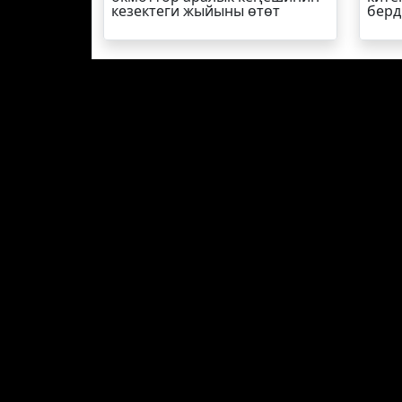
кезектеги жыйыны өтөт
берд
БАШКЫ БЕТ
СОҢКУ КАБАР
СУПЕ
БАЙЛАНЫШ
РЕДАКЦИЯ
+(996) 7
kabar@
Жарнама бөлүмү
+(996) 7
+(996) 7