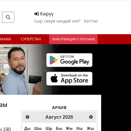
Кирүү
Сыр сөзүм кандай эле?
Каттоо
НААМА
СУПЕРСТАН
ИНФОРМАЦИЯ О РЕКЛАМЕ
дам
АРХИВ
Август
2026
Дш
Шш
Шр
Бш
Жм
Иш
Жш
н 190