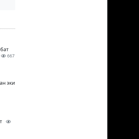
мбат
667
ан эки
ат