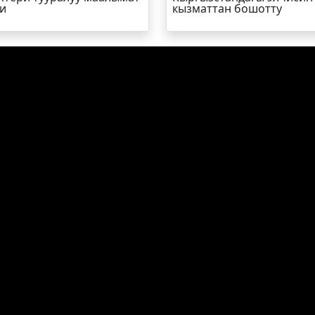
и
кызматтан бошотту
Р-ИНФО
SUPER.KG ВИДЕО
МЕДИА-ПОРТАЛ
Кыргыз Республикасы, Бишкек шаа
Турусбеков 109/1
79 47 39 39
super.kg
70 882 500
70 882 777