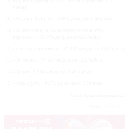
«Социал-Демократтар» - 40 280 добуш же 3.14
пайыз;
«Аруузат-Эл Куту» - 5 869 добуш же 0.46 пайыз;
«Кыргызстандын Бириктирүүчү патриоттук
партиясы» - 12 279 добуш же 0.96 пайыз;
«Улуттар Биримдиги» - 31 382 добуш же 2.45 пайыз;
«Эл Үмүтү» - 57 642 добуш же 4,50 пайыз;
«Ордо» - 5 934 добуш же 0.46 пайыз;
«Улуу-Журт» - 9 376 добуш же 0.73 пайыз.
Автор:
Жылдыз Джускембаева
19:45
15-12-2021