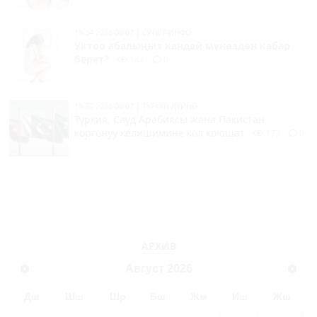
15:34 2026-08-07
|
СУПЕР-ИНФО
Уктоо абалыңыз кандай мүнөздөн кабар
берет?
144
0
15:32 2026-08-07
|
ТҮРКҮН ДҮЙНӨ
Түркия, Сауд Арабиясы жана Пакистан
коргонуу келишимине кол коюшат
173
0
АРХИВ
Август
2026
Дш
Шш
Шр
Бш
Жм
Иш
Жш