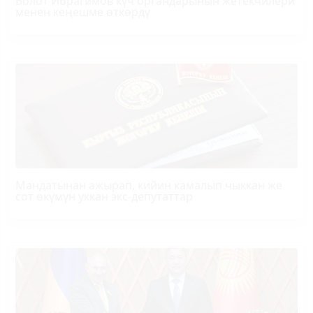
Болот
Ибрагимов
күч органдарынын жетекчилери
менен кеңешме өткөрдү
Мандатынан ажырап, кийин камалып чыккан же
сот өкүмүн уккан экс-депутаттар