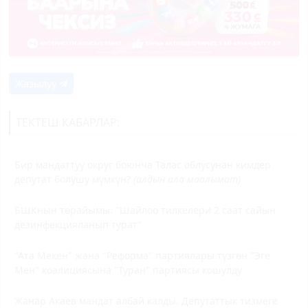
Жазылуу
ТЕКТЕШ КАБАРЛАР:
Бир мандаттуу округ боюнча Талас облусунан кимдер
депутат болушу мүмкүн?
(алдын ала маалымат)
БШКнын төрайымы: "Шайлоо тилкелери 2 саат сайын
дезинфекцияланып турат"
"Ата Мекен" жана "Реформа" партиялары түзгөн "Эге
Мен" коалициясына "Туран" партиясы кошулду
Жанар Акаев мандат албай калды. Депутаттык тизмеге