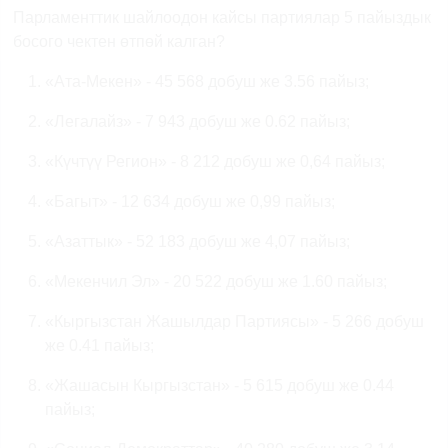
Парламенттик шайлоодон кайсы партиялар 5 пайыздык
босого чектен өтпөй калган?
«Ата-Мекен» - 45 568 добуш же 3.56 пайыз;
«Легалайз» - 7 943 добуш же 0.62 пайыз;
«Күчтүү Регион» - 8 212 добуш же 0,64 пайыз;
«Багыт» - 12 634 добуш же 0,99 пайыз;
«Азаттык» - 52 183 добуш же 4,07 пайыз;
«Мекенчил Эл» - 20 522 добуш же 1.60 пайыз;
«Кыргызстан Жашылдар Партиясы» - 5 266 добуш
же 0.41 пайыз;
«Жашасын Кыргызстан» - 5 615 добуш же 0.44
пайыз;