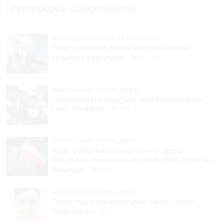
РУБРИКАДАГЫ СОҢКУ КАБАРЛАР
16:33 2026-08-07
|
КООМ ЖАНА ТУРМУШ
Таласта асфальт-бетон заводунда көчмө
текшерүү жүргүзүлдү
36
0
16:24 2026-08-07
|
ТҮРКҮН ДҮЙНӨ
Таиланддагы атышуудан каза болгондордун
саны 7ге жетти
106
0
16:16 2026-08-07
|
ТҮРКҮН ДҮЙНӨ
Иран Ормуз кысыгында экинчи деңиз
багытынын ачылышына жол бербей турганын
билдирди
189
0
16:07 2026-08-07
|
ТҮРКҮН ДҮЙНӨ
Тишке туура кам көрүү үчүн эмнеге көңүл
буруу керек?
84
0