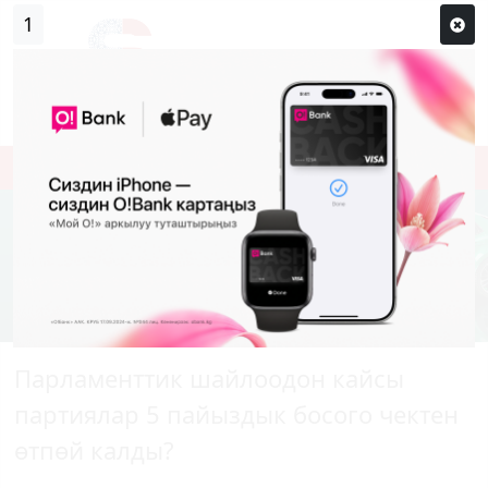
0
Кирүү
Сыр сөзүм кандай эле?
Каттоо
Парламенттик шайлоодон кайсы
партиялар 5 пайыздык босого чектен
өтпөй калды?