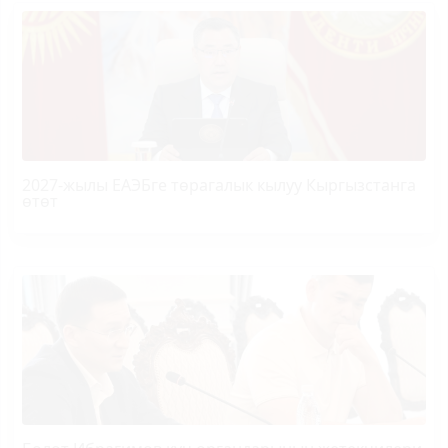
2027-жылы ЕАЭБге төрагалык кылуу Кыргызстанга
өтөт