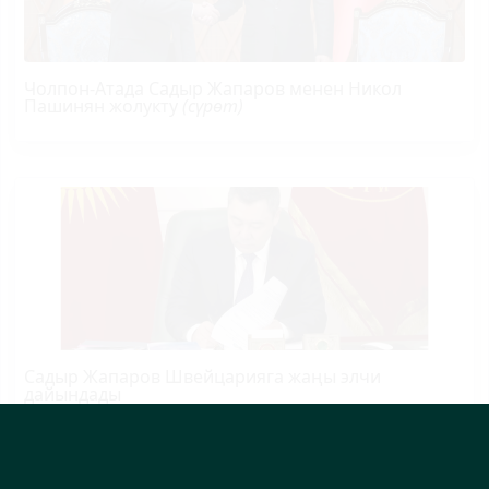
Чолпон-Атада Садыр Жапаров менен Никол
Пашинян жолукту
(сүрөт)
Садыр Жапаров Швейцарияга жаңы элчи
дайындады