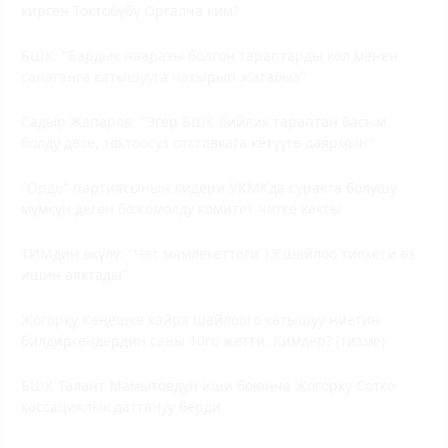
кирген Токтобүбү Оргалча ким?
БШК: "Бардык нааразы болгон тараптарды кол менен
санаганга катышууга чакырып жатабыз"
Садыр Жапаров:
"Эгер БШК бийлик тараптан басым
болду десе, токтоосуз отставкага кетүүгө даярмын"
"Ордо" партиясынын лидери УКМКда суракта болушу
мүмкүн деген божомолду комитет четке какты
ТИМдин өкүлү: "Чет мамлекеттеги 13 шайлоо тилкеси өз
ишин аяктады"
Жогорку Кеңешке кайра шайлоого катышуу ниетин
билдиргендердин саны 10го жетти. Кимдер? (тизме)
БШК Талант Мамытовдун иши боюнча Жогорку Сотко
кассациялык даттануу берди