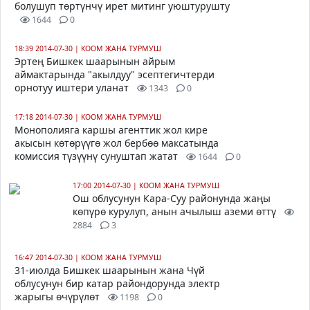
болушуп төртүнчү ирет митинг уюштурушту
1644
0
18:39 2014-07-30
|
КООМ ЖАНА ТУРМУШ
Эртең Бишкек шаарынын айрым
аймактарында "акылдуу" эсептегичтерди
орнотуу иштери уланат
1343
0
17:18 2014-07-30
|
КООМ ЖАНА ТУРМУШ
Монополияга каршы агенттик жол кире
акысын көтөрүүгө жол бербөө максатында
комиссия түзүүнү сунуштап жатат
1644
0
17:00 2014-07-30
|
КООМ ЖАНА ТУРМУШ
Ош облусунун Кара-Суу районунда жаңы
көпүрө курулуп, анын ачылыш аземи өттү
2884
3
16:47 2014-07-30
|
КООМ ЖАНА ТУРМУШ
31-июлда Бишкек шаарынын жана Чүй
облусунун бир катар райондорунда электр
жарыгы өчүрүлөт
1198
0