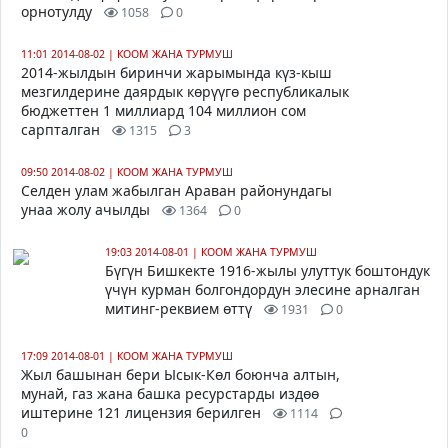
орнотулду
1058
0
11:01 2014-08-02
|
КООМ ЖАНА ТУРМУШ
2014-жылдын биринчи жарымында күз-кыш
мезгилдерине даярдык көрүүгө республикалык
бюджеттен 1 миллиард 104 миллион сом
сарпталган
1315
3
09:50 2014-08-02
|
КООМ ЖАНА ТУРМУШ
Селден улам жабылган Араван районундагы
унаа жолу ачылды
1364
0
19:03 2014-08-01
|
КООМ ЖАНА ТУРМУШ
Бүгүн Бишкекте 1916-жылы улуттук боштондук
үчүн курман болгондордун элесине арналган
митинг-реквием өттү
1931
0
17:09 2014-08-01
|
КООМ ЖАНА ТУРМУШ
Жыл башынан бери Ысык-Көл боюнча алтын,
мунай, газ жана башка ресурстарды издөө
иштерине 121 лицензия берилген
1114
0