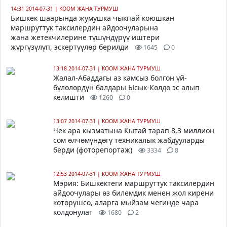
14:31 2014-07-31
|
КООМ ЖАНА ТУРМУШ
Бишкек шаарында жумушка чыкпай коюшкан
маршруттук таксилердин айдоочуларына
жана жетекчилерине түшүндүрүү иштери
жүргүзүлүп, эскертүүлөр берилди
1645
0
13:18 2014-07-31
|
КООМ ЖАНА ТУРМУШ
Жалал-Абаддагы аз камсыз болгон үй-
бүлөлөрдүн балдары Ысык-Көлдө эс алып
келишти
1260
0
13:07 2014-07-31
|
КООМ ЖАНА ТУРМУШ
Чек ара кызматына Кытай тарап 8,3 миллион
сом өлчөмүндөгү техникалык жабдууларды
берди (фоторепортаж)
3334
8
12:53 2014-07-31
|
КООМ ЖАНА ТУРМУШ
Мэрия: Бишкектеги маршруттук таксилердин
айдоочулары өз билемдик менен жол кирени
көтөрүшсө, аларга мыйзам чегинде чара
колдонулат
1680
2