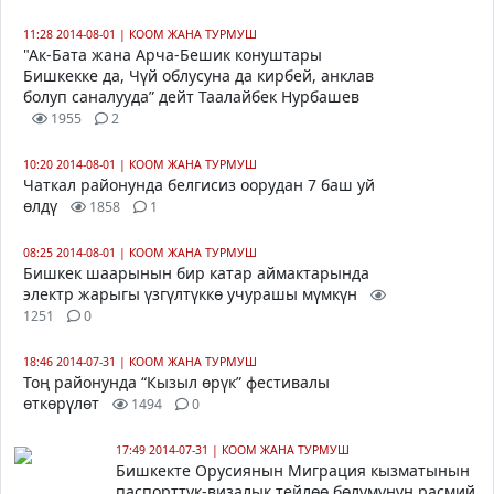
11:28 2014-08-01
|
КООМ ЖАНА ТУРМУШ
"Ак-Бата жана Арча-Бешик конуштары
Бишкекке да, Чүй облусуна да кирбей, анклав
болуп саналууда” дейт Таалайбек Нурбашев
1955
2
10:20 2014-08-01
|
КООМ ЖАНА ТУРМУШ
Чаткал районунда белгисиз оорудан 7 баш уй
өлдү
1858
1
08:25 2014-08-01
|
КООМ ЖАНА ТУРМУШ
Бишкек шаарынын бир катар аймактарында
электр жарыгы үзгүлтүккө учурашы мүмкүн
1251
0
18:46 2014-07-31
|
КООМ ЖАНА ТУРМУШ
Тоң районунда “Кызыл өрүк” фестивалы
өткөрүлөт
1494
0
17:49 2014-07-31
|
КООМ ЖАНА ТУРМУШ
Бишкекте Орусиянын Миграция кызматынын
паспорттук-визалык тейлөө бөлүмүнүн расмий