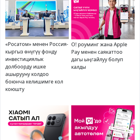
«Росатом» менен Россия-
О! роуминг жана Apple
кыргыз өнүгүү фонду
Pay менен саякаттоо
инвестициялык
дагы ыңгайлуу болуп
долбоорду ишке
калды
ашырууну колдоо
боюнча келишимге кол
коюшту