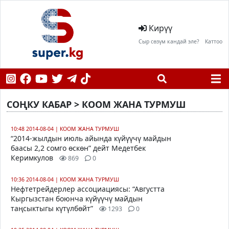
Кирүү
Сыр сөзүм кандай эле?
Каттоо
СОҢКУ КАБАР > КООМ ЖАНА ТУРМУШ
10:48 2014-08-04
|
КООМ ЖАНА ТУРМУШ
“2014-жылдын июль айында күйүүчү майдын
баасы 2,2 сомго өскөн” дейт Медетбек
Керимкулов
869
0
10:36 2014-08-04
|
КООМ ЖАНА ТУРМУШ
Нефтетрейдерлер ассоциациясы: “Августта
Кыргызстан боюнча күйүүчү майдын
таңсыктыгы күтүлбөйт”
1293
0