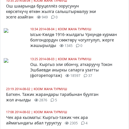
10:35 2014-08-04
|
КООМ ЖАНА ТУРМУШ
Ош шаарында бруцеллёз оорусунун
көрсөткүчү өткөн жылга салыштырмалуу эки
эсеге азайган
949
0
10:34 2014-08-04
|
КООМ ЖАНА ТУРМУШ
Ысык-Көлдө 1916-жылдагы Үркүндө курман
болгондордун сөөктөрү чогултулуп, жерге
жашырылды
1345
0
13:25 2014-08-03
|
КООМ ЖАНА ТУРМУШ
Ош. Кыргыз эли обончу, аткаруучу Токон
Эшбаевди акыркы сапарга узатты
(фоторепортаж)
18597
37
23:19 2014-08-02
|
КООМ ЖАНА ТУРМУШ
Баткен. Тажик жарандары тарабынан буулган
жол ачылды
2876
5
17:08 2014-08-02
|
КООМ ЖАНА ТУРМУШ
Чек ара кызматы: Кыргыз-тажик чек ара
аймагындагы абал туруктуу
2305
4