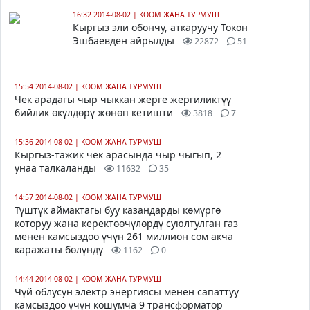
16:32 2014-08-02
|
КООМ ЖАНА ТУРМУШ
Кыргыз эли обончу, аткаруучу Токон
Эшбаевден айрылды
22872
51
15:54 2014-08-02
|
КООМ ЖАНА ТУРМУШ
Чек арадагы чыр чыккан жерге жергиликтүү
бийлик өкүлдөрү жөнөп кетишти
3818
7
15:36 2014-08-02
|
КООМ ЖАНА ТУРМУШ
Кыргыз-тажик чек арасында чыр чыгып, 2
унаа талкаланды
11632
35
14:57 2014-08-02
|
КООМ ЖАНА ТУРМУШ
Түштүк аймактагы буу казандарды көмүргө
которуу жана керектөөчүлөрдү суюлтулган газ
менен камсыздоо үчүн 261 миллион сом акча
каражаты бөлүндү
1162
0
14:44 2014-08-02
|
КООМ ЖАНА ТУРМУШ
Чүй облусун электр энергиясы менен сапаттуу
камсыздоо үчүн кошумча 9 трансформатор