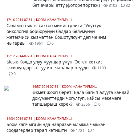
бет ачары өттү (фоторепортаж)
8103
32
17:16 2014-07-31
|
КООМ ЖАНА ТУРМУШ
Саламаттыкты сактоо министрлиги "Улуттук
онкология борборунун балдар бөлүмүнүн
жетекчиси кызматтан бошотулсун" деп чечим
чыгарды
1961
0
15:12 2014-07-31
|
КООМ ЖАНА ТУРМУШ
Ысык-Көлдө улуу муундар үчүн “Эстен кеткис
эски күндөр” аттуу иш-чаралар өтүүдө
1193
0
14:57 2014-07-31
|
КООМ ЖАНА ТУРМУШ
Өкмөт жооп берет: Бала багып алууга кандай
документтерди чогултуп, кайсы мекемеге
тапшырыш керек?
2356
0
14:34 2014-07-31
|
КООМ ЖАНА ТУРМУШ
Боом капчыгайында нааразычылыкка чыккан
соодагерлер тарап кетишти
1721
1