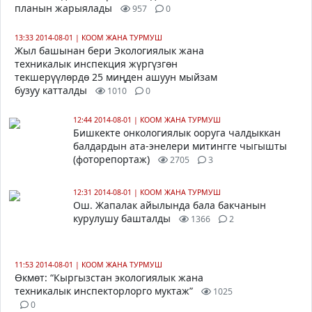
планын жарыялады
957
0
13:33 2014-08-01
|
КООМ ЖАНА ТУРМУШ
Жыл башынан бери Экологиялык жана
техникалык инспекция жүргүзгөн
текшерүүлөрдө 25 миңден ашуун мыйзам
бузуу катталды
1010
0
12:44 2014-08-01
|
КООМ ЖАНА ТУРМУШ
Бишкекте
онкологиялык ооруга чалдыккан
балдардын ата-энелери митингге чыгышты
(фоторепортаж)
2705
3
12:31 2014-08-01
|
КООМ ЖАНА ТУРМУШ
Ош.
Жапалак айылында бала бакчанын
курулушу башталды
1366
2
11:53 2014-08-01
|
КООМ ЖАНА ТУРМУШ
Өкмөт: “Кыргызстан экологиялык жана
техникалык инспекторлорго муктаж”
1025
0