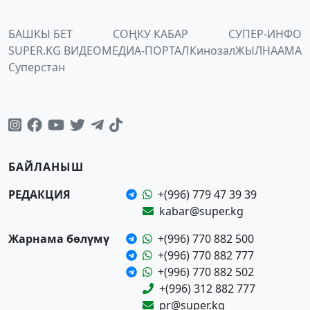
БАШКЫ БЕТ
СОҢКУ КАБАР
СУПЕР-ИНФО
SUPER.KG ВИДЕО
МЕДИА-ПОРТАЛ
Кинозал
ЖЫЛНААМА
Суперстан
БАЙЛАНЫШ
РЕДАКЦИЯ
+(996) 779 47 39 39
kabar@super.kg
Жарнама бөлүмү
+(996) 770 882 500
+(996) 770 882 777
+(996) 770 882 502
+(996) 312 882 777
pr@super.kg