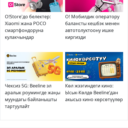
O!Store'до белектер:
О! Мобилдик оператору
Xiaomi жана POCO
балансты кешбэк менен
смартфондоруна
автотолуктоону ишке
кулакчындар
киргизди
Чексиз 5G: Beeline эл
Көл жээг
индеги кино:
аралык роумингде жаңы
Ысык-Көлдө Beeline
’
дан
муундагы байланышты
акысыз кино
көрсөтүүлөр
тартуулайт