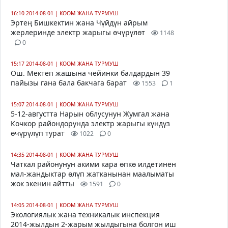
16:10 2014-08-01
|
КООМ ЖАНА ТУРМУШ
Эртең Бишкектин жана Чүйдүн айрым
жерлеринде электр жарыгы өчүрүлөт
1148
0
15:17 2014-08-01
|
КООМ ЖАНА ТУРМУШ
Ош. Мектеп жашына чейинки балдардын 39
пайызы гана бала бакчага барат
1553
1
15:07 2014-08-01
|
КООМ ЖАНА ТУРМУШ
5-12-августта Нарын облусунун Жумгал жана
Кочкор райондорунда электр жарыгы күндүз
өчүрүлүп турат
1022
0
14:35 2014-08-01
|
КООМ ЖАНА ТУРМУШ
Чаткал районунун акими кара өпкө илдетинен
мал-жандыктар өлүп жатканынан маалыматы
жок экенин айтты
1591
0
14:05 2014-08-01
|
КООМ ЖАНА ТУРМУШ
Экологиялык жана техникалык инспекция
2014-жылдын 2-жарым жылдыгына болгон иш