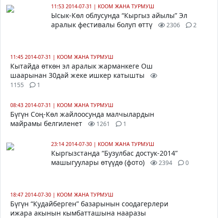
11:53 2014-07-31
|
КООМ ЖАНА ТУРМУШ
Ысык-Көл облусунда “Кыргыз айылы” Эл
аралык фестивалы болуп өттү
2306
2
11:45 2014-07-31
|
КООМ ЖАНА ТУРМУШ
Кытайда өткөн эл аралык жарманкеге Ош
шаарынан 30дай жеке ишкер катышты
1155
1
08:43 2014-07-31
|
КООМ ЖАНА ТУРМУШ
Бүгүн Соң-Көл жайлоосунда малчылардын
майрамы белгиленет
1261
1
23:14 2014-07-30
|
КООМ ЖАНА ТУРМУШ
Кыргызстанда “Бузулбас достук-2014”
машыгуулары өтүүдө (фото)
2394
0
18:47 2014-07-30
|
КООМ ЖАНА ТУРМУШ
Бүгүн “Кудайберген” базарынын соодагерлери
ижара акынын кымбатташына нааразы