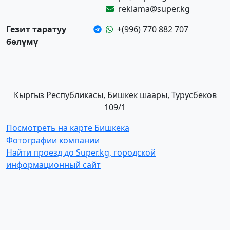
reklama@super.kg
Гезит таратуу
+(996) 770 882 707
бөлүмү
Кыргыз Республикасы, Бишкек шаары, Турусбеков
109/1
Посмотреть на карте Бишкека
Фотографии компании
Найти проезд до Super.kg, городской
информационный сайт