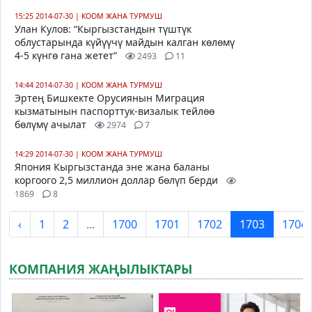
15:25 2014-07-30
|
КООМ ЖАНА ТУРМУШ
Улан Кулов: “Кыргызстандын түштүк
облустарында күйүүчү майдын калган көлөмү
4-5 күнгө гана жетет”
2493
11
14:44 2014-07-30
|
КООМ ЖАНА ТУРМУШ
Эртең Бишкекте Орусиянын Миграция
кызматынын паспорттук-визалык тейлөө
бөлүмү ачылат
2974
7
14:29 2014-07-30
|
КООМ ЖАНА ТУРМУШ
Япония Кыргызстанда эне жана баланы
коргоого 2,5 миллион доллар бөлүп берди
1869
8
‹
1
2
...
1700
1701
1702
1703
1704
КОМПАНИЯ ЖАҢЫЛЫКТАРЫ