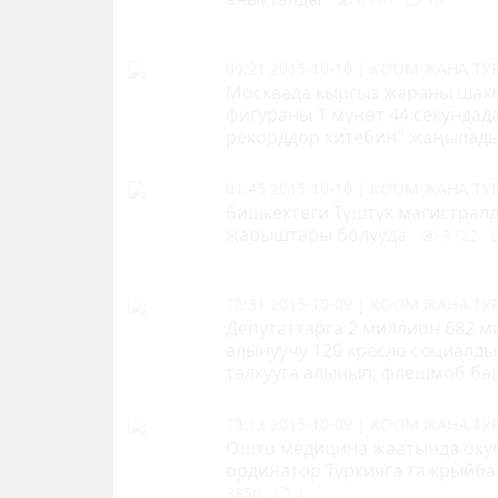
09:21 2015-10-10
|
КООМ ЖАНА Т
Москвада кыргыз жараны шахм
фигураны 1 мүнөт 44 секундад
рекорддор китебин" жаңылад
01:45 2015-10-10
|
КООМ ЖАНА Т
Бишкектеги Түштүк магистралд
жарыштары болууда
9722
18:31 2015-10-09
|
КООМ ЖАНА Т
Депутаттарга 2 миллион 682 м
алынуучу 120 кресло социалды
талкууга алынып, флешмоб б
18:12 2015-10-09
|
КООМ ЖАНА Т
Ошто медицина жаатында окуга
ординатор Т
ү
ркияга тажрыйба
3856
3