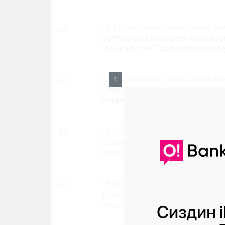
19:13 2015-10-08
|
КООМ ЖАНА Т
Беттеш баштала элек жатып к
"Кыргызстан!" деп кыйкырышу
18:35 2015-10-08
|
КООМ ЖАНА Т
0
Оюндун башталарына аз гана 
стадиондо элдин саны аз
23
18:29 2015-10-08
|
КООМ ЖАНА Т
Стадионго жакын турган көчө
алууда
1463
2
18:18 2015-10-08
|
КООМ ЖАНА Т
Дөлөн Өмүрзаков стадионунун
алыстыктан курчалды
2200