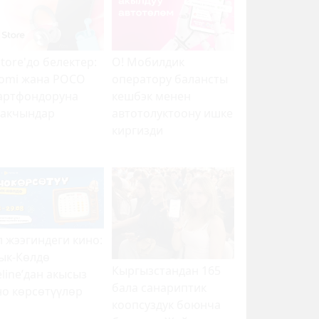
tore'до белектер:
О! Мобилдик
aomi жана POCO
оператору балансты
артфондоруна
кешбэк менен
лакчындар
автотолуктоону ишке
киргизди
л жээг
индеги кино:
ык-Көлдө
Кыргызстандан 165
line
’
дан акысыз
бала санариптик
но
көрсөтүүлөр
коопсуздук боюнча