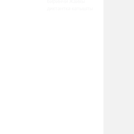
биринчи Жайкы
диктантка катышты