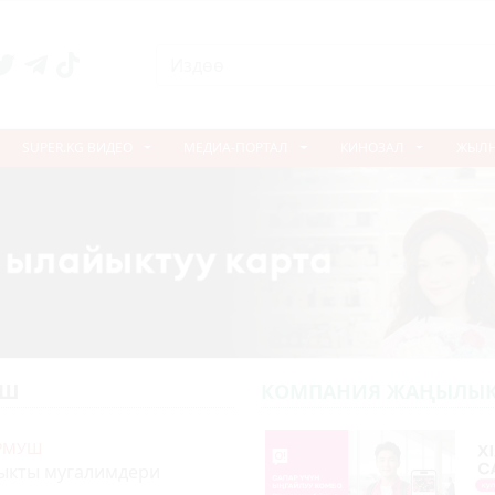
SUPER.KG ВИДЕО
МЕДИА-ПОРТАЛ
КИНОЗАЛ
ЖЫЛ
УШ
КОМПАНИЯ ЖАҢЫЛЫК
УРМУШ
ыкты мугалимдери