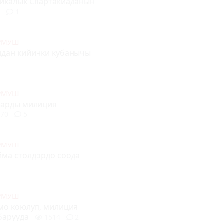
ликалык Спартакиаданын
7
1
УРМУШ
ндан кийинки кубанычы
УРМУШ
тарды милиция
70
5
УРМУШ
йма столдордо соода
УРМУШ
смо коюлуп, милиция
 барууда
1514
2