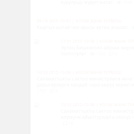
курулушу жүрүп жатат
1539
09:14 2015-10-07
|
КООМ ЖАНА ТУРМУШ
Кыргыз-кытай чек арасы эртең ачылат
17:31 2015-10-06
|
КООМ ЖАНА Т
Эртең Бишкектин айрым жерле
токтотулат
1726
0
16:53 2015-10-06
|
КООМ ЖАНА ТУРМУШ
Саламаттыкты сактоо министрлиги акча 
дарыгерлерге кандай чара көрүү керект
2757
9
15:53 2015-10-06
|
КООМ ЖАНА Т
Саламаттыкты сактоо министр
өлүмүнө айыптууларга сөзсүз 
16