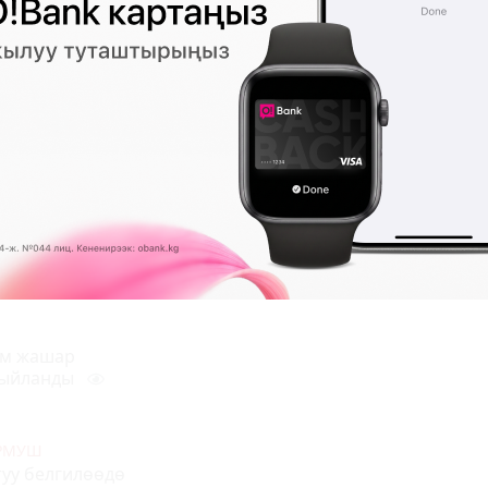
УРМУШ
тардык кызматы
үч миңге жакын
жолбун
да спорттук
чылардын
1
ым жашар
сыйланды
УРМУШ
уу белгилөөдө