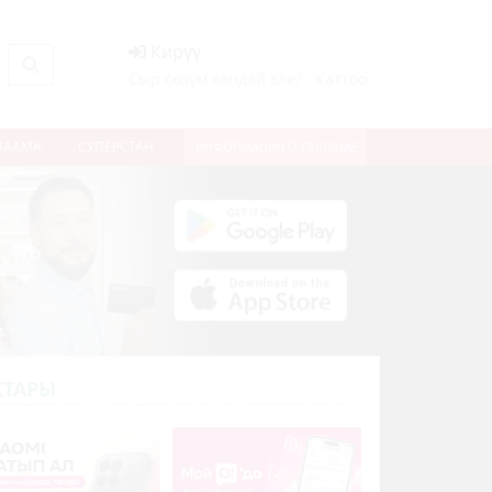
Кирүү
Сыр сөзүм кандай эле?
Каттоо
НААМА
СУПЕРСТАН
ИНФОРМАЦИЯ О РЕКЛАМЕ
ТАРЫ