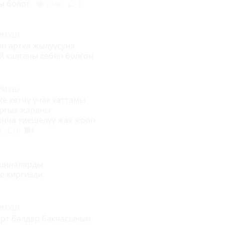
лы болот
2340
2
УРМУШ
н артка жылуусуна
й калганы себеп болгон
УРМУШ
е кетчү учак каттамы
ыргыз жараны
юнча тиешелүү жак жооп
4
6
ашиналарды
е киргизди
УРМУШ
рт балдар бакчасынын