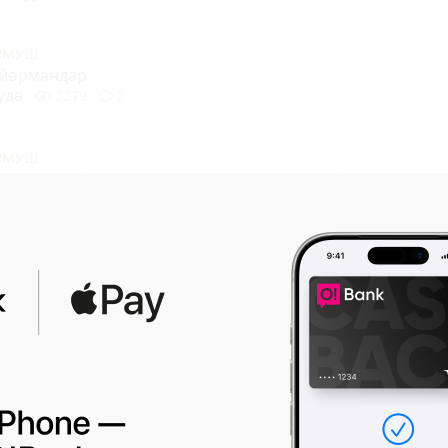
УРМУШ
үйөрмандар
уда
2279
2
УРМУШ
убакыт калганы менен,
73
12
УРМУШ
лөрдө унаа тыгыны орун
УРМУШ
 төрт тарабы 5
00 метр
8