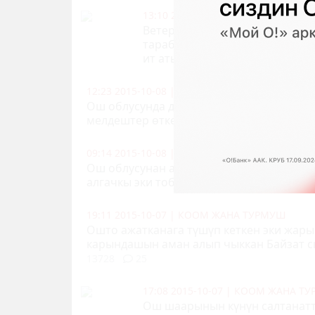
13:10 2015-10-08
|
КООМ ЖАНА Т
Ветеринардык жана фитосани
тарабынан ө
лкөдө жыл сайын 
ит атылат
3726
3
12:23 2015-10-08
|
КООМ ЖАНА ТУРМУШ
Ош облусунда диний окуу жайлар арасын
мелдештер өткөрүлөт
1172
0
09:14 2015-10-08
|
КООМ ЖАНА ТУРМУШ
Ош облусунан ажылыкка кеткен зыярат
алгачкы эки тобу кайтып келди
1543
19:11 2015-10-07
|
КООМ ЖАНА ТУРМУШ
Ошто ажатканага түшүп кеткен эки жар
карындашын аман алып чыккан Байзат 
13728
25
17:08 2015-10-07
|
КООМ ЖАНА Т
Ош шаарынын күнүн салтанатт