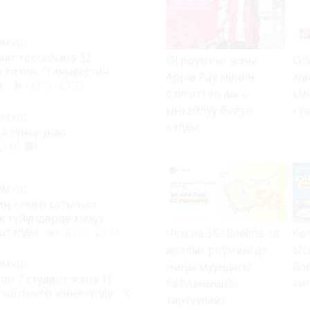
УРМУШ
ат тактайына 32
О! роуминг жана
O!S
а тизип,
"Гиннесстин
Apple Pay менен
Xi
ы
13978
33
саякаттоо дагы
см
ыңгайлуу болуп
ку
УРМУШ
калды
а түнкү унаа
16
УРМУШ
иң сомго сатылып
к түйүндөрдө кызуу
ашталды
Чексиз 5G: Beeline эл
Кө
18723
98
аралык роумингде
Ыс
УРМУШ
жаңы муундагы
Bee
н 7 студент жана 15
байланышты
ки
 топтоого ж
өнөтүлдү
тартуулайт