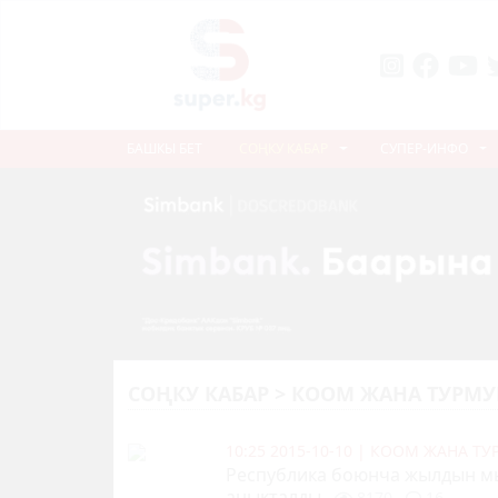
БАШКЫ БЕТ
СОҢКУ КАБАР
СУПЕР-ИНФО
СОҢКУ КАБАР > КООМ ЖАНА ТУРМ
10:25 2015-10-10
|
КООМ ЖАНА Т
Республика боюнча жылдын м
аныкталды
8170
16