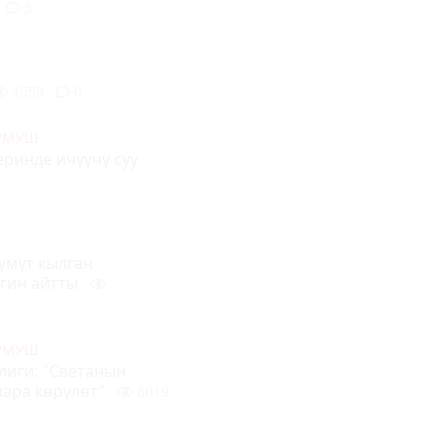
5
1558
0
УРМУШ
ринде ичүүчү суу
үмүт кылган
игин айтты
УРМУШ
лиги: "Светанын
чара көрүлөт"
6019