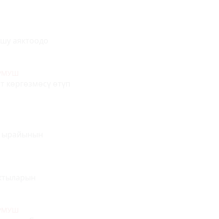
ушу аяктоодо
УРМУШ
т көргөзмөсү өтүп
а ырайынын
ыктыларын
УРМУШ