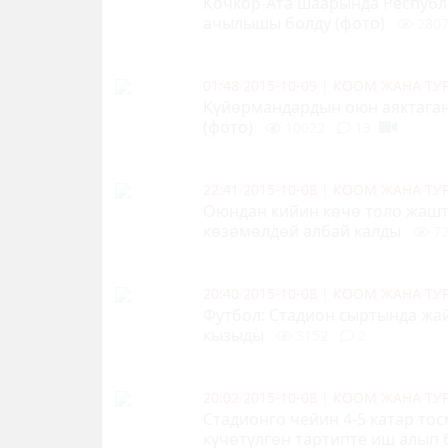
Кочкор-Ата шаарында Респуб
ачылышы болду (фото)
280
01:48 2015-10-09
|
КООМ ЖАНА Т
К
үйөрмандардын оюн аяктага
(фото)
10022
13
22:41 2015-10-08
|
КООМ ЖАНА Т
Оюндан кийин көчө толо жаш
көзөмөлдөй албай калды
72
20:40 2015-10-08
|
КООМ ЖАНА Т
Футбол: Стадион сыртында жа
кызыды
3152
2
20:02 2015-10-08
|
КООМ ЖАНА Т
Стадионго чейин 4-5 катар то
күчөтүлгөн тартипте иш алып