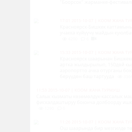
"Боорсок" жарманке-фестива
17:01 2015-10-07
|
КООМ ЖАНА Т
Красноярск-Бишкек каттамыны
учакка күйүүчү майдын куюлба
4200
6
15:33 2015-10-07
|
КООМ ЖАНА Т
Красноярск шаарынан Бишкекк
артка жылдырылып, 150дөй к
аэропортто ачка отурганы бо
берүүдөн баш тартууда
336
11:53 2015-10-07
|
КООМ ЖАНА ТУРМУШ
Салык кызматы көзөмөлдүк-кассалык м
фискалдаштыруу боюнча долбоорду ишк
1290
0
11:26 2015-10-07
|
КООМ ЖАНА Т
Ош шаарында бир мезгилде тө