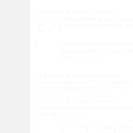
16:38 2015-10-09
|
КООМ ЖАНА ТУРМУШ
Ысык-Атанын Чолпон айылында жогорку
кубаттуулуктагы көмөк чордондун курул
1102
0
15:29 2015-10-09
|
КООМ ЖАНА Т
Ошто жаш сүрөтчүлөрдүн сүрө
жатат
1276
0
15:20 2015-10-09
|
КООМ ЖАНА ТУРМУШ
Шашылыш билдирүү! 11-12-октябрда
аб
кескин өзгөрүлүшү күтүлөт
4083
0
12:41 2015-10-09
|
КООМ ЖАНА ТУРМУШ
Бүгүн Билим берүү министрлиги жыл м
аныктайт
1322
1
08:21 2015-10-09
|
КООМ ЖАНА Т