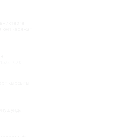
вниктерге
е көп каражат
ан
1528
0
өрт кырсыгы
онушунда
Боронов аба