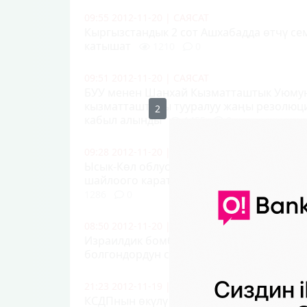
09:55 2012-11-20
|
САЯСАТ
Кыргызстандык 2 сот Ашхабадда өтчү се
катышат
1210
0
09:51 2012-11-20
|
САЯСАТ
БУУ менен Шанхай Кызматташтык Уюму
кызматташтыгы тууралуу жаңы резолюц
1
кабыл алынды
1455
0
09:28 2012-11-20
|
САЯСАТ
Ысык-Көл облусунда жергиликтүү кеңешт
шайлоого карата 190 шайлоо участкасы 
1286
0
08:50 2012-11-20
|
САЯСАТ
Израилдик бомбалоолордон Газа тилкес
болгондордун саны 100гө жетти
1297
21:23 2012-11-19
|
САЯСАТ
КСДПнын өкүлү Талантбек Өмүрбеков: "