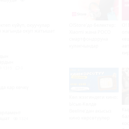
O!Store'до белектер:
О!
ктеп күйүп, окуучулар
н жагында окуп жатышат
Xiaomi жана POCO
оп
смартфондоруна
ке
кулакчындар
ав
ки
рдын
лардын
1315
0
да кар көчкү
Көл жээг
индеги кино:
Ысык-Көлдө
Кы
Beeline
’
дан акысыз
арламент
ба
кино
көрсөтүүлөр
ышат
1324
ко