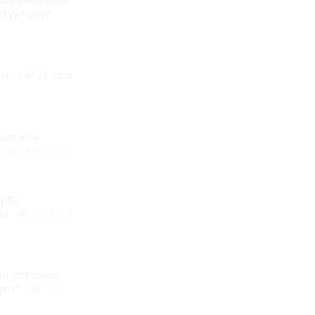
туу чукул
кы 13421 сом
миллион
1323
0
рга
да
1238
н уят эмес,
уят"
1331