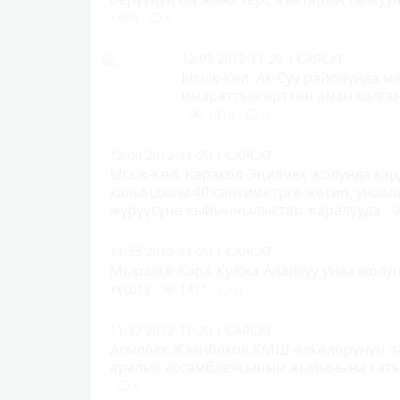
1484
0
12:03 2012-11-20
|
САЯСАТ
Ысык-Көл. Ак-Суу районунда ме
имараттын өрттөн аман калга
1416
0
12:00 2012-11-20
|
САЯСАТ
Ысык-Көл. Каракол-Эңилчек жолунда ка
калыңдыгы 40 сантиметрге жетип, унаа
жүрүүсүнө кыйынчылыктар жаралууда
11:55 2012-11-20
|
САЯСАТ
Мырзаке-Кара-Кулжа-Алайкуу унаа жолун
түштү
1415
0
11:37 2012-11-20
|
САЯСАТ
Асылбек Жээнбеков КМШ өлкөлөрүнүн п
аралык ассамблеясынын жыйынына кат
0