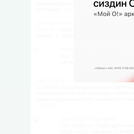
мыйзамдагы укугубузду пайдаланып шай
аттандык"
1561
0
20:44 2012-11-19
|
САЯСАТ
"С.С.С.Р." партиясынын өкүлү: "Мэр Иса 
ишине "3" деген баа берем"
1416
0
19:52 2012-11-19
|
САЯСАТ
Ош. "Алтын күз" майрамына ка
оюндарынын жеңүүчүлөрү ан
19:47 2012-11-19
|
САЯСАТ
SUPER.KG порталында жергиликтүү кеңе
салышып жаткан партиялардын рейтинг
боюнча сурамжылоонун жыйынтыгы чык
1339
0
19:25 2012-11-19
|
САЯСАТ
Ош. Облустук 7 райондун каты
айыл чарба жарманкеси өткөр