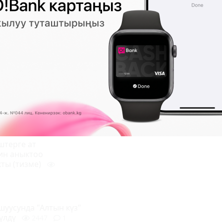
лоого
Өмүркуловдун
рата уюштурулган ат
ыкталды
2147
0
штерге ат
ин аныктоо
ты (тизме)
шуусунда "Алтын күз"
үлдү
2447
1