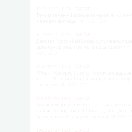
11:34 2012-11-20
|
САЯСАТ
Тажикстандын Кыргызстандагы элчисин
мөөнөтү аяктады
1465
0
11:25 2012-11-20
|
САЯСАТ
Депутат Турсунбай Бакир уулу педофилд
аркылуу эркиндикке чыкпашы керектиги
1453
0
11:12 2012-11-20
|
САЯСАТ
КРнын Жогорку Сотунун өкүлү аялдардын
коргоо боюнча Тажикстанда өткөн конф
катышты
1663
0
11:09 2012-11-20
|
САЯСАТ
Казак чек арасында Кыргызстандан мый
ташылып бараткан 100 миң доллардын т
баада спирт ичимдиги алынды
1347
10:52 2012-11-20
|
САЯСАТ