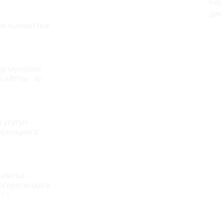
би
ди
ин кызматтык
ер мунапыс
н айтты
 укугун
еренцияга
замсыз
егерегиндеги
0