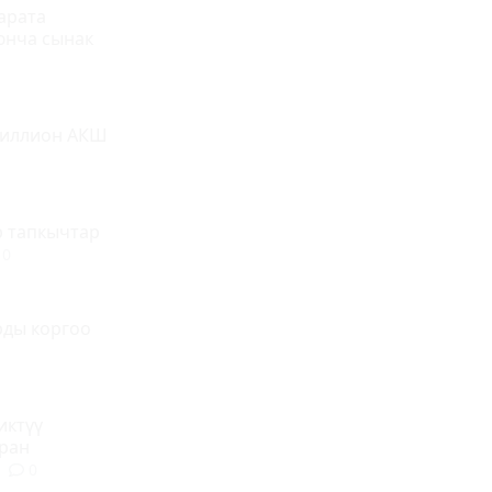
арата
юнча сынак
 миллион АКШ
р тапкычтар
0
рды коргоо
иктүү
ран
0