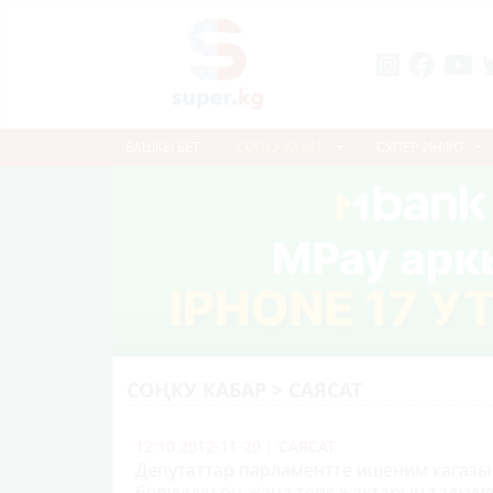
БАШКЫ БЕТ
СОҢКУ КАБАР
СУПЕР-ИНФО
СОҢКУ КАБАР > САЯСАТ
12:10 2012-11-20
|
САЯСАТ
Депутаттар парламентте ишеним кагазы
берүүнүн оң жана терс жактарын талку