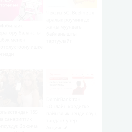
Чексиз 5G: Beeline эл
аралык роумингде
 Мобилдик
жаңы муундагы
ератору балансты
байланышты
шбэк менен
тартуулайт
тотолуктоону ишке
ргизди
DemirBank'тан
«Онлайн-кредитке
ргызстандан 165
пайыздык ченди өзүң
ла санариптик
танда» Супер
опсуздук боюнча
Акциясы!