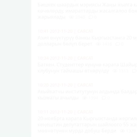
Бишкек шаардык мэриясы Жаңы жылга к
көчөлөрдү, имараттарды жасалгалоо бо
жарыялады
2040
0
10:41 2012-11-20
|
САЯСАТ
Азия өнүктүрүү банкы Кыргызстанга 20
долларын бөлүп берет
1416
0
10:34 2012-11-20
|
САЯСАТ
Баткен. Студенттер күнүнө карата Шайы
клубунун таймашы өткөрүлдү
1313
10:20 2012-11-20
|
САЯСАТ
Акыйкатчы институтунун алдында балда
кызматы ачылды
1394
0
10:11 2012-11-20
|
САЯСАТ
20-ноябрга карата Кыргызстанда жергил
кеңештин депутаттарын шайлоого 55 жа
мөөнөтүнөн мурда добуш берди
1329