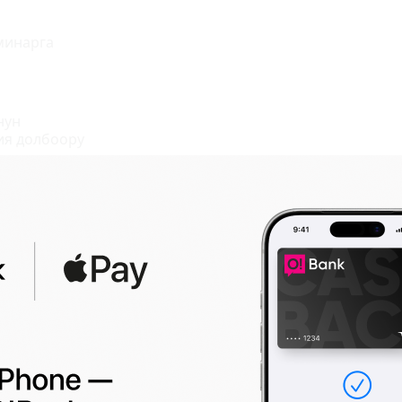
минарга
нун
ия долбоору
ерге болуучу
түзүлдү
инде курман
0
Баш