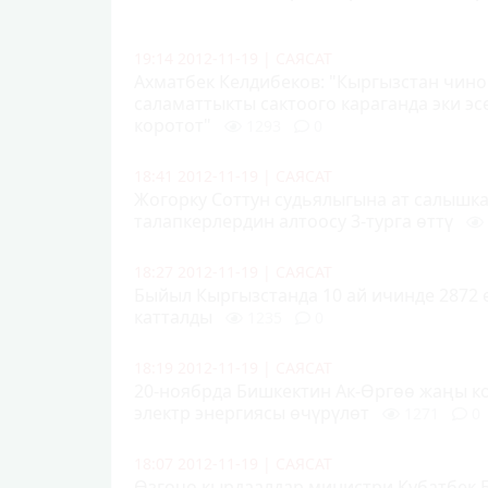
19:14 2012-11-19
|
САЯСАТ
Ахматбек Келдибеков: "Кыргызстан чино
саламаттыкты сактоого караганда эки эс
коротот"
1293
0
18:41 2012-11-19
|
САЯСАТ
Жогорку Соттун судьялыгына ат салышк
талапкерлердин алтоосу 3-турга өттү
18:27 2012-11-19
|
САЯСАТ
Быйыл Кыргызстанда 10 ай ичинде 2872 
катталды
1235
0
18:19 2012-11-19
|
САЯСАТ
20-ноябрда Бишкектин Ак-Өргөө жаңы к
электр энергияcы өчүрүлөт
1271
0
18:07 2012-11-19
|
САЯСАТ
Өзгөчө кырдаалдар министри Кубатбек 