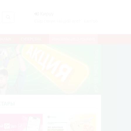
Кирүү
Сыр сөзүм кандай эле?
Каттоо
НААМА
СУПЕРСТАН
ИНФОРМАЦИЯ О РЕКЛАМЕ
ТАРЫ