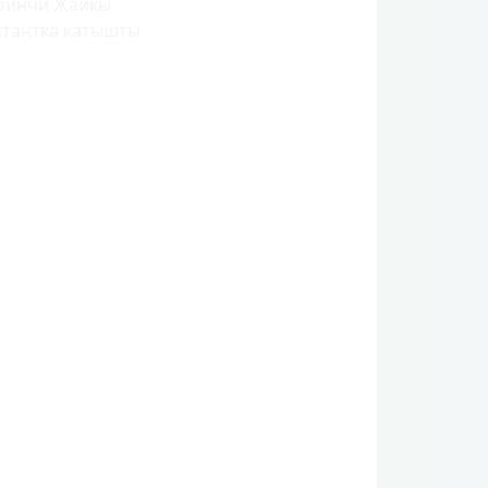
ринчи Жайкы
ктантка катышты