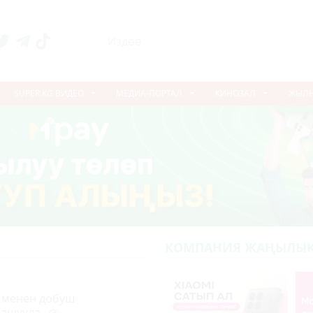
SUPER.KG ВИДЕО
МЕДИА-ПОРТАЛ
КИНОЗАЛ
ЖЫЛ
КОМПАНИЯ ЖАҢЫЛЫК
 менен добуш
улашууда