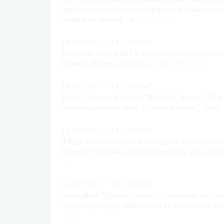
ырайынын кескин өзгөрүшүнө байланыш
жыйын өткөрдү
1247
0
17:30 2012-11-19
|
САЯСАТ
Кыргызстанда 2013-жылы орточо эмгек а
болору болжолдонууда
1704
0
16:59 2012-11-19
|
САЯСАТ
Талас. Өкмөт башчы "Жер-Үй" кени 100 
доллардан кем эмес баага сатылат" деди
16:55 2012-11-19
|
САЯСАТ
ЖКда мамлекеттик маанидеги иш-чарала
бюджеттен акча бөлбөө сунушу айтылуу
0
16:53 2012-11-19
|
САЯСАТ
Чыныбай Турсунбеков: "Шайлоодо утулга
паракорлордун бийликке келип калышы 
0