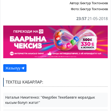
Автор:
Бектур Токтоноев
Фото:
Бектур Токтоноев
23:57
21-05-2018
Жазылуу
ТЕКТЕШ КАБАРЛАР:
Наталья Никитенко: "Өмүрбек Текебаевге моралдык
кысым болуп жатат"