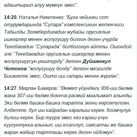
адаштырып алуу мүмкүн эмес”
.
14:20
. Наталья Никитенко:
“Буга чейинки сот
отурумдарында “Супара” комплексинин жетекчиси
Табылды Эгембердиевдин жубайы орусиялык
ишкерлер менен жолугушуу болгон деген учурда
Текебаевдин "Супарада" болбогонун айтты. Ошондой
эле "Текебаевдин орусиялык ишкерлер менен
жолугушуусун уюштурду" делген
Дүйшөнкул
Чотонов
"жолугушуу болду" делген мезгилде
Бишкекте эмес, Ошто иш сапары менен жүргөн”.
14:27
. Мирлан Бакиров:
"Өкмөт үйүндөгү 306-иш бөлмө
жана 307-иш бөлмө боюнча расмий маалымат алынды.
Эки бөлмө башка-башка тарапта экени көрсөтүлгөн.
Албетте, бул иш кайрадан каралыш керек. Коомчулук
билиш керек. Бир туура эмес көз караш үчүн
куугунтукка алынып, иш козголуп, саясатчы же башка
жаран жабыр тартпашы керек деген ойдомун”
.