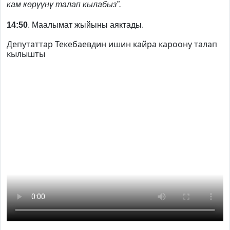
кам көрүүнү талап кылабыз”.
14:50
. Маалымат жыйыны аяктады.
Депутаттар Текебаевдин ишин кайра кароону талап
кылышты