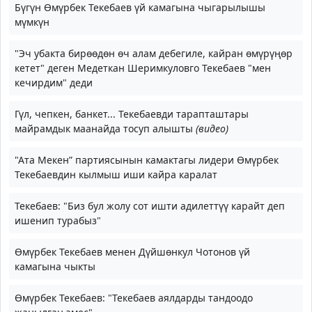
Бүгүн Өмүрбек Текебаев үй камагына чыгарылышы
мүмкүн
"Эч убакта бирөөдөн өч алам дебегиле, кайран өмүрүңөр
кетет" деген Медеткан Шеримкуловго Текебаев "мен
кечирдим" деди
Гүл, чепкен, банкет... Текебаевди тарапташтары
майрамдык маанайда тосуп алышты
(видео)
"Ата Мекен” партиясынын камактагы лидери Өмүрбек
Текебаевдин кылмыш иши кайра каралат
Текебаев: "Биз бул жолу сот ишти адилеттүү карайт деп
ишенип турабыз"
Өмүрбек Текебаев менен Дүйшөнкул Чотонов үй
камагына чыкты
Өмүрбек Текебаев: "Текебаев аялдарды тандоодо