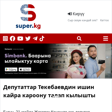
Кирүү
Сыр сөзүм кандай эле?
Каттоо
Депутаттар Текебаевдин ишин
кайра кароону талап кылышты
Previous
Next