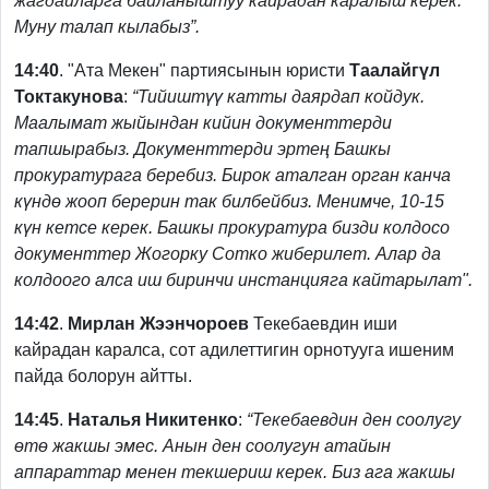
жагдайларга байланыштуу кайрадан каралыш керек.
Муну талап кылабыз”.
14:40
. "Ата Мекен" партиясынын юристи
Таалайгүл
Токтакунова
:
“Тийиштүү катты даярдап койдук.
Маалымат жыйындан кийин документтерди
тапшырабыз. Документтерди эртең Башкы
прокуратурага беребиз. Бирок аталган орган канча
күндө жооп берерин так билбейбиз. Менимче, 10-15
күн кетсе керек. Башкы прокуратура бизди колдосо
документтер Жогорку Сотко жиберилет. Алар да
колдоого алса иш биринчи инстанцияга кайтарылат".
14:42
.
Мирлан Жээнчороев
Текебаевдин иши
кайрадан каралса, сот адилеттигин орнотууга ишеним
пайда болорун айтты.
14:45
.
Наталья Никитенко
:
“Текебаевдин ден соолугу
өтө жакшы эмес. Анын ден соолугун атайын
аппараттар менен текшериш керек. Биз ага жакшы