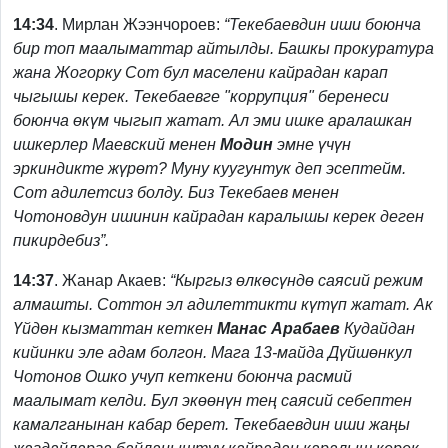
14:34
. Мирлан Жээнчороев:
“Текебаевдин иши боюнча
бир топ маалыматтар айтылды. Башкы прокуратура
жана Жогорку Сот бул маселени кайрадан карап
чыгышы керек. Текебаевге "коррупция" беренеси
боюнча өкүм чыгып жатат. Ал эми ишке аралашкан
ишкерлер Маевский менен
Модин
эмне үчүн
эркиндикте жүрөт? Муну куугунтук деп эсептейм.
Сот адилетсиз болду. Биз Текебаев менен
Чотоновдун ишинин кайрадан каралышы керек деген
пикирдебиз”.
14:37
. Жанар Акаев:
“Кыргыз өлкөсүндө саясий режим
алмашты. Соттон эл адилеттикти күтүп жатат. Ак
Үйдөн кызматтан кеткен
Манас Арабаев
Кудайдан
кийинки эле адам болгон. Мага 13-майда Дүйшөнкул
Чотонов Ошко учуп кеткени боюнча расмий
маалымат келди. Бул экөөнүн тең саясий себептен
камалганынан кабар берет. Текебаевдин иши жаңы