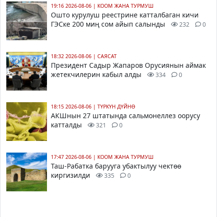
19:16 2026-08-06
|
КООМ ЖАНА ТУРМУШ
Ошто курулуш реестрине катталбаган кичи
ГЭСке 200 миң сом айып салынды
232
0
18:32 2026-08-06
|
САЯСАТ
Президент Садыр Жапаров Орусиянын аймак
жетекчилерин кабыл алды
334
0
18:15 2026-08-06
|
ТҮРКҮН ДҮЙНӨ
АКШнын 27 штатында сальмонеллез оорусу
катталды
321
0
17:47 2026-08-06
|
КООМ ЖАНА ТУРМУШ
Таш-Рабатка барууга убактылуу чектөө
киргизилди
335
0