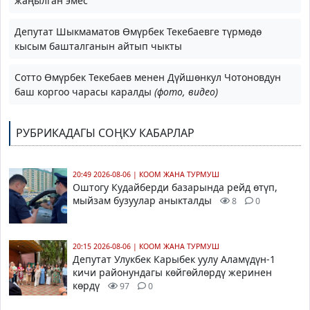
жаңылган эмес"
Депутат Шыкмаматов Өмүрбек Текебаевге түрмөдө
кысым башталганын айтып чыкты
Сотто Өмүрбек Текебаев менен Дүйшөнкул Чотоновдун
баш коргоо чарасы каралды
(фото, видео)
РУБРИКАДАГЫ СОҢКУ КАБАРЛАР
20:49 2026-08-06
|
КООМ ЖАНА ТУРМУШ
Оштогу Кудайберди базарында рейд өтүп,
мыйзам бузуулар аныкталды
8
0
20:15 2026-08-06
|
КООМ ЖАНА ТУРМУШ
Депутат Улукбек Карыбек уулу Аламүдүн-1
кичи районундагы көйгөйлөрдү жеринен
көрдү
97
0