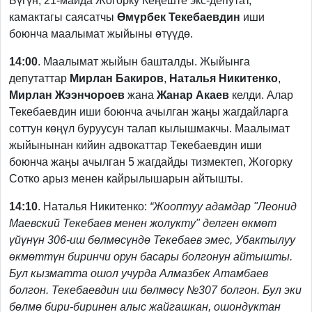
Бүгүн, 21-майда Жогорку Кеңеште экс-депутат,
камактагы саясатчы
Өмүрбек Текебаевдин
иши
боюнча маалымат жыйыны өтүүдө.
14:00
. Маалымат жыйын башталды. Жыйынга
депутаттар
Мирлан Бакиров
,
Наталья Никитенко
,
Мирлан Жээнчороев
жана
Жанар Акаев
келди. Алар
Текебаевдин иши боюнча ачылган жаңы жагдайларга
соттун көңүл буруусун талап кылышмакчы. Маалымат
жыйынынан кийин адвокаттар Текебаевдин иши
боюнча жаңы ачылган 5 жагдайды тизмектеп, Жогорку
Сотко арыз менен кайрылышарын айтышты.
14:10
. Наталья Никитенко:
“Жооптуу адамдар "Леонид
Маевский Текебаев менен жолукту" делген өкмөт
үйүнүн 306-иш бөлмөсүндө Текебаев эмес, Убактылуу
өкмөттүн биринчи орун басары болгонун айтышты.
Бул кызматта ошол учурда Алмазбек Атамбаев
болгон. Текебаевдин иш бөлмөсү №307 болгон. Бул эки
бөлмө бири-биринен алыс жайгашкан, ошондуктан