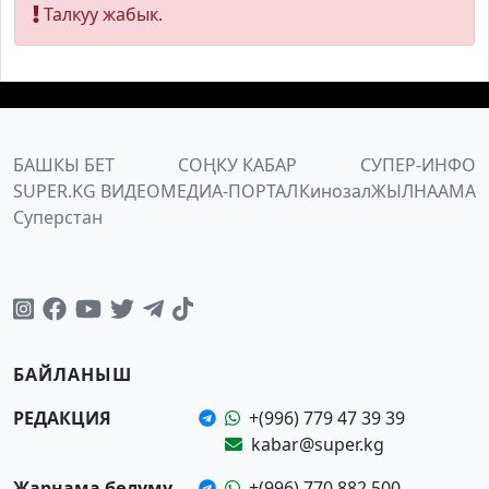
Талкуу жабык.
БАШКЫ БЕТ
СОҢКУ КАБАР
СУПЕР-ИНФО
SUPER.KG ВИДЕО
МЕДИА-ПОРТАЛ
Кинозал
ЖЫЛНААМА
Суперстан
БАЙЛАНЫШ
РЕДАКЦИЯ
+(996) 779 47 39 39
kabar@super.kg
Жарнама бөлүмү
+(996) 770 882 500