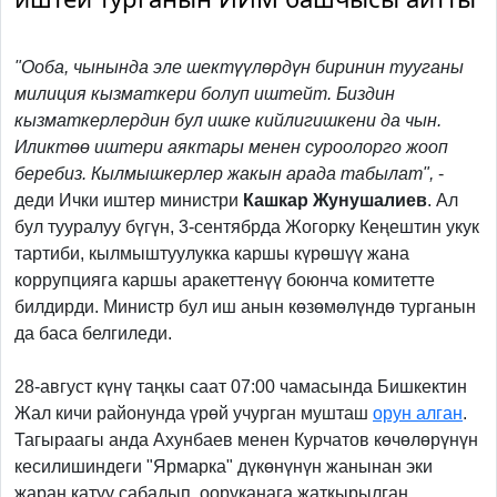
"Ооба, чынында эле шектүүлөрдүн биринин тууганы
милиция кызматкери болуп иштейт. Биздин
кызматкерлердин бул ишке кийлигишкени да чын.
Иликтөө иштери аяктары менен суроолорго жооп
беребиз. Кылмышкерлер жакын арада табылат",
-
деди Ички иштер министри
Кашкар Жунушалиев
. Ал
бул тууралуу бүгүн, 3-сентябрда Жогорку Кеңештин укук
тартиби, кылмыштуулукка каршы күрөшүү жана
коррупцияга каршы аракеттенүү боюнча комитетте
билдирди. Министр бул иш анын көзөмөлүндө турганын
да баса белгиледи.
28-август күнү таңкы саат 07:00 чамасында Бишкектин
Жал кичи районунда үрөй учурган мушташ
орун алган
.
Тагыраагы анда Ахунбаев менен Курчатов көчөлөрүнүн
кесилишиндеги "Ярмарка" дүкөнүнүн жанынан эки
жаран катуу сабалып, ооруканага жаткырылган.