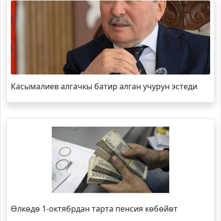
Касымалиев алгачкы батир алган учурун эстеди
Өлкөдө 1-октябрдан тарта пенсия көбөйөт