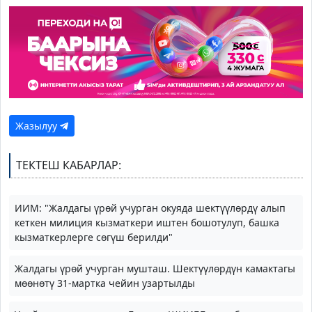
Жазылуу
ТЕКТЕШ КАБАРЛАР:
ИИМ: "Жалдагы үрөй учурган окуяда шектүүлөрдү алып
кеткен милиция кызматкери иштен бошотулуп, башка
кызматкерлерге сөгүш берилди"
Жалдагы үрөй учурган мушташ. Шектүүлөрдүн камактагы
мөөнөтү 31-мартка чейин узартылды