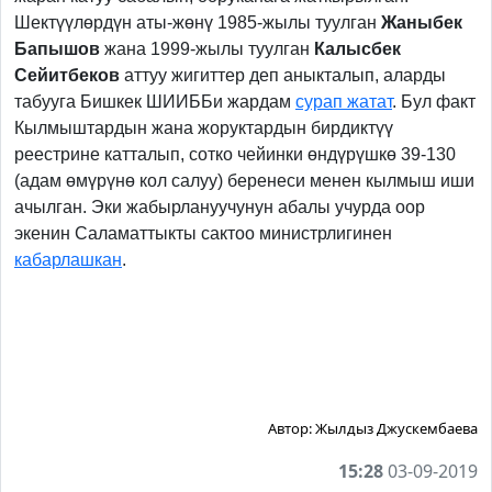
Шектүүлөрдүн аты-жөнү 1985-жылы туулган
Жаныбек
Бапышов
жана 1999-жылы туулган
Калысбек
Сейитбеков
аттуу жигиттер деп аныкталып, аларды
табууга Бишкек ШИИББи жардам
сурап жатат
. Бул факт
Кылмыштардын жана жоруктардын бирдиктүү
реестрине катталып, сотко чейинки өндүрүшкө 39-130
(адам өмүрүнө кол салуу) беренеси менен кылмыш иши
ачылган. Эки жабырлануучунун абалы учурда оор
экенин Саламаттыкты сактоо министрлигинен
кабарлашкан
.
Автор:
Жылдыз Джускембаева
15:28
03-09-2019