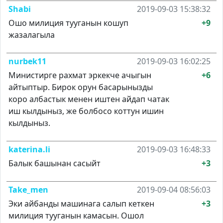
Shabi
2019-09-03 15:38:32
Ошо милиция тууганын кошуп
+9
жазалагыла
nurbek11
2019-09-03 16:02:25
Министирге рахмат эркекче ачыгын
+6
айтыптыр. Бирок орун басарынызды
коро албастык менен иштен айдап чатак
иш кылдыныз, же болбосо коттун ишин
кылдыныз.
katerina.li
2019-09-03 16:48:33
Балык башынан сасыйт
+3
Take_men
2019-09-04 08:56:03
Эки айбанды машинага салып кеткен
+3
милиция тууганын камасын. Ошол