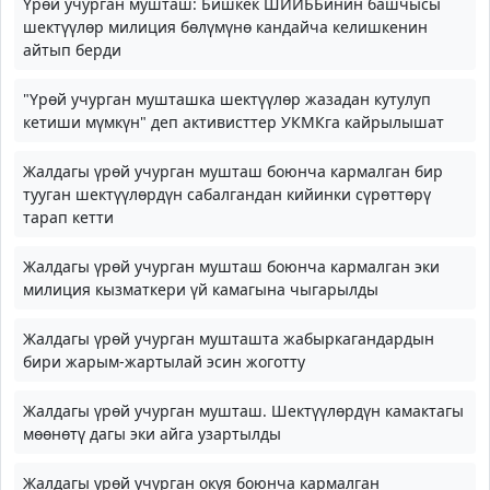
Үрөй учурган мушташ: Бишкек ШИИББинин башчысы
шектүүлөр милиция бөлүмүнө кандайча келишкенин
айтып берди
"Үрөй учурган мушташка шектүүлөр жазадан кутулуп
кетиши мүмкүн" деп активисттер УКМКга кайрылышат
Жалдагы үрөй учурган мушташ боюнча кармалган бир
тууган шектүүлөрдүн сабалгандан кийинки сүрөттөрү
тарап кетти
Жалдагы үрөй учурган мушташ боюнча кармалган эки
милиция кызматкери үй камагына чыгарылды
Жалдагы үрөй учурган мушташта жабыркагандардын
бири жарым-жартылай эсин жоготту
Жалдагы үрөй учурган мушташ. Шектүүлөрдүн камактагы
мөөнөтү дагы эки айга узартылды
Жалдагы үрөй учурган окуя боюнча кармалган