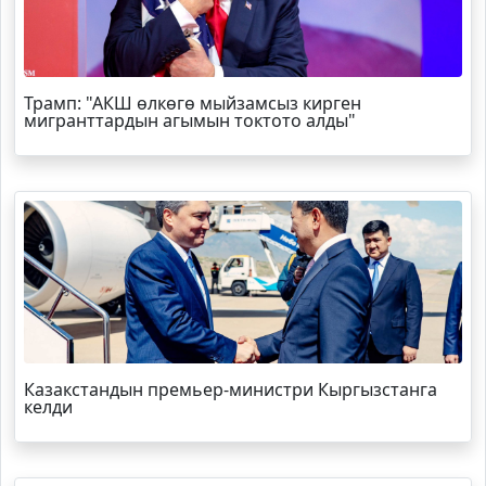
Трамп
: "АКШ өлкөгө мыйзамсыз кирген
мигранттардын агымын токтото алды"
Казакстандын премьер-министри Кыргызстанга
келди