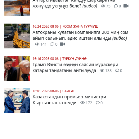
жөнүндө уктуңуз беле?
(видео)
75
0
16:24 2026-08-06
|
КООМ ЖАНА ТУРМУШ
Автокраны кулаган компанияга 200 миң сом
айып салынып, адис иштен алынды
(видео)
141
0
16:16 2026-08-06
|
ТҮРКҮН ДҮЙНӨ
Трамп Вэнсти өзүнүн саясий мураскери
катары тандаганы айтылууда
138
0
16:01 2026-08-06
|
САЯСАТ
Казакстандын премьер-министри
Кыргызстанга келди
172
0