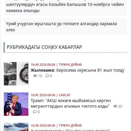
шектүүлөрдүн агасы Казыбек Бапышов 10-ноябрга чейин
камакка алынды
Үрөй учурган мушташта ур-тепкиге алгандар кармала
элек
РУБРИКАДАГЫ СОҢКУ КАБАРЛАР
16:49 2026-08-06
|
ТҮРКҮН ДҮЙНӨ
Жылнаама:
Хиросима окуясына 81 жыл толду
10
0
16:45 2026-08-06
|
САЯСАТ
Трамп
: "АКШ өлкөгө мыйзамсыз кирген
мигранттардын агымын токтото алды"
20
0
16:28 2026-08-06
|
ТҮРКҮН ДҮЙНӨ
Антарктидадагы "Кандуу шаркыратма"