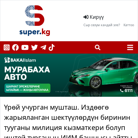
Кирүү
Сыр сөзүм кандай эле?
Каттоо
Үрөй учурган мушташ. Издөөгө
жарыяланган шектүүлөрдүн биринин
тууганы милиция кызматкери болуп
иштей турганын ИИМ башчысы айтты