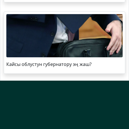
Кайсы облустун губернатору эң жаш?