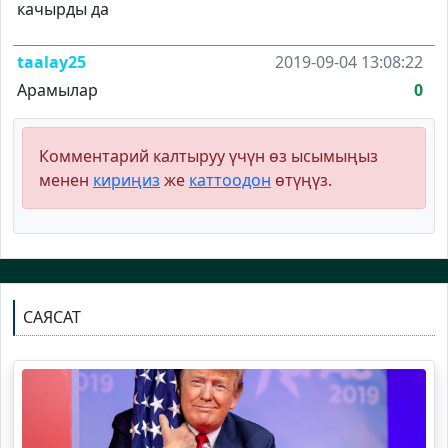
качырды да
taalay25
2019-09-04 13:08:22
Арамылар
0
Комментарий калтыруу үчүн өз ысымыңыз
менен
кириңиз
же
каттоодон
өтүңүз.
САЯСАТ