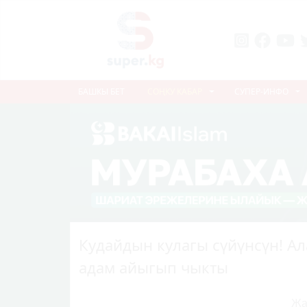
БАШКЫ БЕТ
СОҢКУ КАБАР
СУПЕР-ИНФО
Кудайдын кулагы сүйүнсүн! Ал
адам айыгып чыкты
Жа