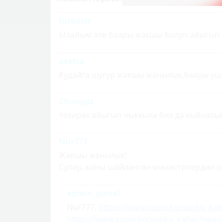
futboler
Ылайым эле баары жакшы болуп айыгып 
asefsa
Кудайга шугур жакшы жанылык,баары уш
Chungyz
тезирак айыгып чыккыла биз да кыйналы
Nur777
Жакшы жанылык!
Супер,жаны шайланган министрлердин о
admin_portal
Nur777,
https://www.super.kg/sonku_ka
https://www.super.kg/sonku_kabar/news