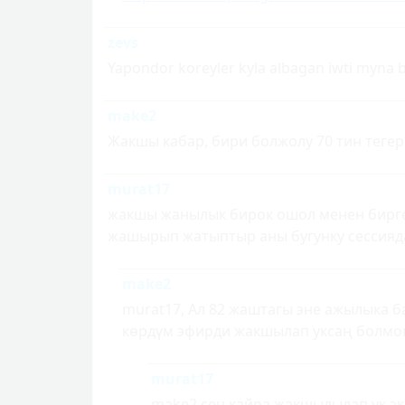
zevs
Yapondor koreyler kyla albagan iwti myna bi
make2
Жакшы кабар, бири болжолу 70 тин тегере
murat17
жакшы жанылык бирок ошол менен бирге 
жашырып жатыптыр аны бугунку сессияд
make2
murat17, Ал 82 жаштагы эне ажылыка ба
көрдүм эфирди жакшылап уксаң болмок
murat17
make2,сен кайра жакшылылап ук эк