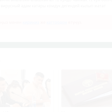
к вирусный адам катары комдук дегендей кылып жатат
ыңыз менен
кириңиз
же
каттоодон
өтүңүз.