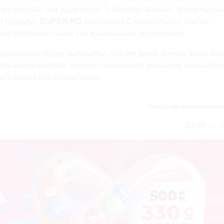
нен ооруган эки адам бүгүн, 1-апрелде айыгып, үйүнө чыгы
л тууралуу
SUPER.KG
порталына Саламаттыкты сактоо
нистрлигинин басма сөз кызматынан билдиришти.
оруканадан бүгүн чыгышты. Аял же эркек экенин жана ба
нен маалыматты эртеңки маалымат жыйында аласыздар
шти басма сөз кызматынан.
Автор:
Айсалкын Качкы
22:09
01-0