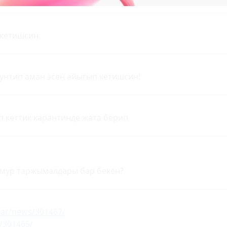
кетишсин.
унтип аман эсен айыгып кетишсин!
п кеттик карантинде жата берип
мур таржымалдары бар бекен?
bar/news/301467/
/301465/