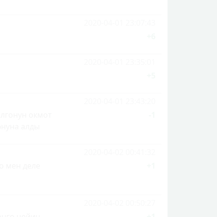
2020-04-01 23:07:43
+6
2020-04-01 23:35:01
+5
2020-04-01 23:43:20
олгонун окмот
-1
юнуна алды
2020-04-02 00:41:32
о мен деле
+1
2020-04-02 00:50:27
онго чейин
+1