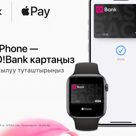
Санжар Розаны сүйөбү?
637
0
МУШ
20:11 2026-08-07
|
КООМ ЖАНА ТУРМУШ
Кара-Кулжада сууга чөгүүнүн алдын
 аралык
боюнча түшүндүрүү иштери улануу
7
0
134
0
19:59 2026-08-07
|
КООМ ЖАНА ТУРМУШ
Сити"
Баткен: Кызыл-Кыяда курулуш
мыйзамдарын бузуу фактысы анык
ды
208
174
0