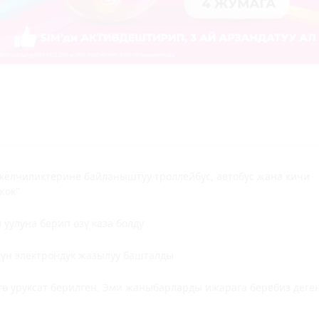
келчиликтерине байланыштуу троллейбус, автобус жана кичи
жок"
уулуна берип өзү каза болду
чүн электрондук жазылуу башталды
ө уруксат берилген. Эми жаныбарларды ижарага беребиз деге