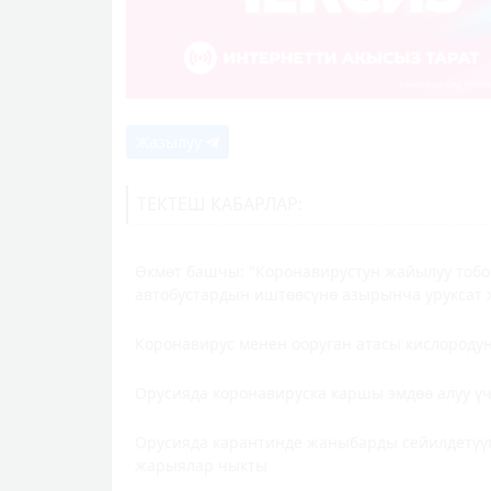
Жазылуу
ТЕКТЕШ КАБАРЛАР:
Өкмөт башчы: "Коронавирустун жайылуу тобо
автобустардын иштөөсүнө азырынча уруксат 
Коронавирус менен ооруган атасы кислородун 
Орусияда коронавируска каршы эмдөө алуу ү
Орусияда карантинде жаныбарды сейилдетүүг
жарыялар чыкты