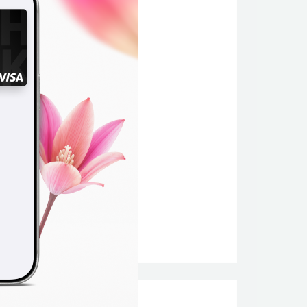
 алуу
да
талды