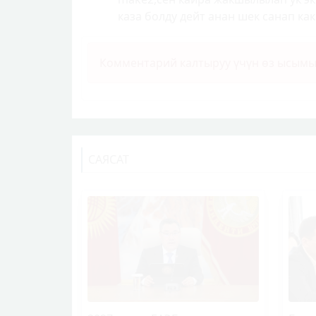
каза болду дейт анан шек санап ка
Комментарий калтыруу үчүн өз ысым
САЯСАТ