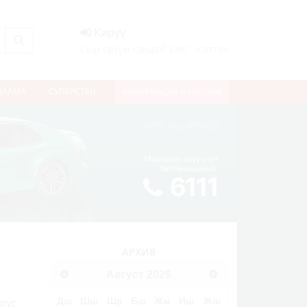
Кирүү
Сыр сөзүм кандай эле?
Каттоо
НААМА
СУПЕРСТАН
ИНФОРМАЦИЯ О РЕКЛАМЕ
АРХИВ
Август
2026
Дш
Шш
Шр
Бш
Жм
Иш
Жш
рус