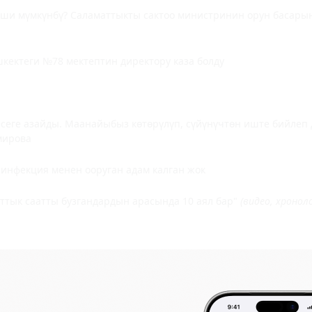
иши мүмкүнбү? Саламаттыкты сактоо министринин орун басар
кектеги №78 мектептин директору каза болду
эсеге азайды.
Маанайыбыз көтөрүлүп, сүйүнүчтөн иште бийлеп 
мирова
 инфекция менен ооруган адам калган жок
тык саатты бузгандардын арасында 10 аял бар"
(видео, хронол
БИЗНЕС
20:18 2026-08-07
|
МАДАНИЯТ, ШОУ-БИЗ
ду
“Биз жолуктукка” хайп үчүн барган
41