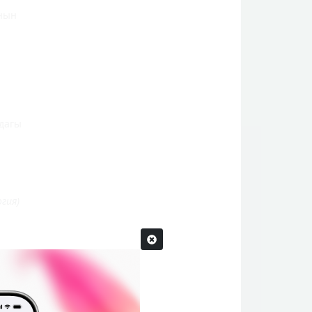
ынын
дагы
огия)
НЕС