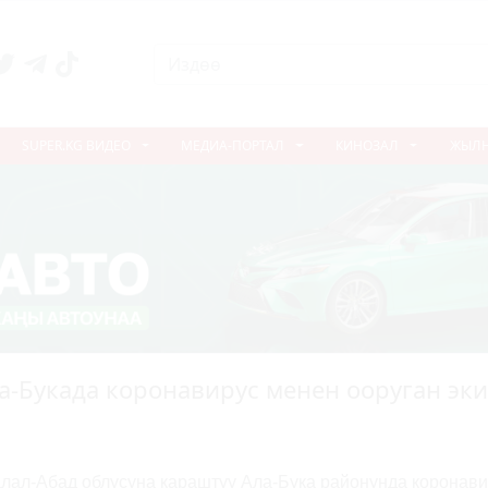
SUPER.KG ВИДЕО
МЕДИА-ПОРТАЛ
КИНОЗАЛ
ЖЫЛ
а-Букада коронавирус менен ооруган эки
лал-Абад облусуна караштуу Ала-Бука районунда коронави