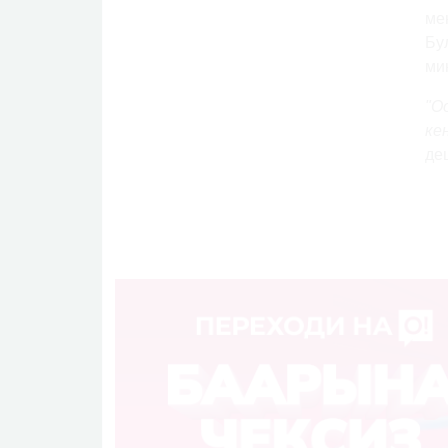
ме
Бу
ми
"О
ке
де