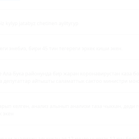
z kylyp jatabyz chetinen ayiltyryp
ги энебиз, бири 45 тин тегереги эркек киши экен.
Ала-Бука районунда бир жаран коронавирустан каза б
а депутаттар айтышты саламаттык сактоо министри мо
рып келген, анализ алынып анализи таза чыккан, деди г
 экен
инчи анализин алышкан ал 12 кундо чыкмак 12 кун болг