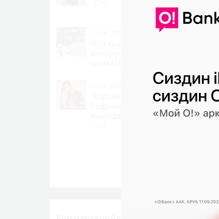
0
21:46 2026-08-07
|
КООМ ЖАНА ТУР
Жол кыймылынын коопсуздугун
жогорулатуу үчүн ведомстволор
кызматташтык талкууланды
9
20:51 2026-08-07
|
СПОРТ
"Барселона" менен "Манчестер 
Родринин трансфери боюнча
макулдашууга жетишкени айтыл
0
Комментарийлер (10)