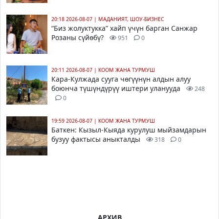
20:18 2026-08-07
|
МАДАНИЯТ, ШОУ-БИЗНЕС
“Биз жолуктукка” хайп үчүн барган Санжар
Розаны сүйөбү?
951
0
20:11 2026-08-07
|
КООМ ЖАНА ТУРМУШ
Кара-Кулжада сууга чөгүүнүн алдын алуу
боюнча түшүндүрүү иштери уланууда
248
0
19:59 2026-08-07
|
КООМ ЖАНА ТУРМУШ
Баткен: Кызыл-Кыяда курулуш мыйзамдарын
бузуу фактысы аныкталды
318
0
АРХИВ