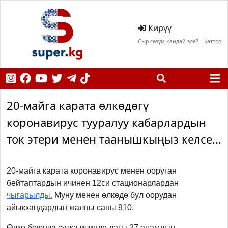
Кирүү
Сыр сөзүм кандай эле?
Каттоо
20-майга карата өлкөдөгү
коронавирус тууралуу кабарлардын
ток этери менен таанышкыңыз келсе...
20-майга карата коронавирус менен ооруган
бейтаптардын ичинен 12си стационарлардан
чыгарылды.
Муну менен өлкөдө бул оорудан
айыккандардын жалпы саны 910.
Өлкө боюнча сутка ичинде дагы 27 адамдын