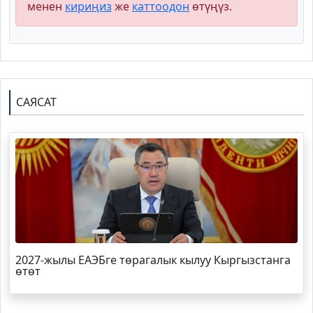
менен
кириңиз
же
каттоодон
өтүңүз.
САЯСАТ
2027-жылы ЕАЭБге төрагалык кылуу Кыргызстанга
өтөт