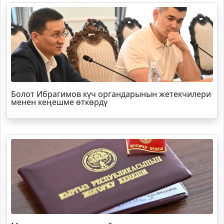
Болот
Ибрагимов
күч органдарынын жетекчилери
менен кеңешме өткөрдү