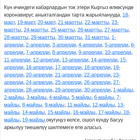
Күн ичиндеги кабарлардын ток этери Кыргыз өлкөсүндө
коронавирус аныкталгандан тарта жарыяланууда.
18-
март
,
19-март
,
20-март
,
21-мартты
,
22-мартты
,
23-
мартты
,
24-мартты
,
25-мартты
,
26-мартт
ы
,
27-мартты
,
28-мартты
,
29-мартты
,
30-мартты
,
31-мартты
,
1-
апрелди
,
2-апрелди
,
3-апрелди
,
4-апрелди
,
5-апрелди
,
6-
апрелди
,
7-апрелди
,
8-апрелди
,
9-апрелди
,
10-апрелди
,
11-апрелди
,
12-апрелди
,
13-апрелди
,
14-апрелди
,
15-
апрелди
,
16-апрелди
,
17-апрелди
,
18-апрелди
,
19-
апрелди
,
20-апрелди,
21-апрелди,
22-апрелди
,
23-
апрелди
,
24-апрелди
,
25-апрелди
,
26-апрелди
,
27-
апрелди
,
28-апрелди
,
29-апрелди
,
30-апрелди
,
1-майды
,
2-майды
,
3-майды
,
4-майды
,
5-майды
,
6-майды
,
7-
майды
,
8-майды
,
9-майды
,
11-майды
,
12-майды
,
13-
майды,
14-майды
,
15-майды
,
16-майды
,
17-майды
,
18-
майды
,
19-майды
окугуңуз келсе, ошол күндү басуу
аркылуу тиешелүү шилтемеге өтө аласыз.