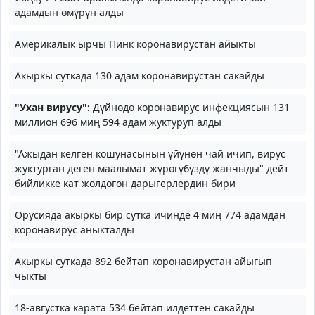
адамдын өмүрүн алды
Америкалык ырчы Пинк коронавирустан айыкты
Акыркы суткада 130 адам коронавирустан сакайды
"Ухан вирусу":
Дүйнөдө коронавирус инфекциясын 131
миллион 696 миң 594 адам жуктуруп алды
"Ажыдан келген кошунасынын үйүнөн чай ичип, вирус
жуктурган деген маалымат жүрөгүбүздү жанчыды" дейт
бийликке кат жолдогон дарыгерлердин бири
Орусияда акыркы бир сутка ичинде 4 миң 774 адамдан
коронавирус аныкталды
Акыркы суткада 892 бейтап коронавирустан айыгып
чыкты
18-августка карата 534 бейтап илдеттен сакайды