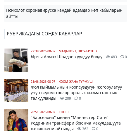
Психолог коронавируска кандай адамдар көп кабыларын
айтты
РУБРИКАДАГЫ СОҢКУ КАБАРЛАР
22:38 2026-08-07
|
МАДАНИЯТ, ШОУ-БИЗНЕС
Ырчы Алмаз Шаадаев уулдуу болду
483
0
21:46 2026-08-07
|
КООМ ЖАНА ТУРМУШ
Жол кыймылынын коопсуздугун жогорулатуу
үчүн ведомстволор аралык кызматташтык
талкууланды
209
0
20:51 2026-08-07
|
СПОРТ
"Барселона" менен "Манчестер Сити"
Родринин трансфери боюнча макулдашууга
жетишкени айтылды
362
0