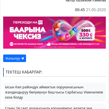
Автор:
Кызжибек Раимова
00:45
21-05-2020
Жазылуу
ТЕКТЕШ КАБАРЛАР:
Ысык-Кѳл райондук аймактык ооруканасынын
жандандыруу бѳлүмүнүн башчысы Сарбагыш Иманалиев
каза болду
Соңку 24 саат аралыгында коронавирус илдети эки