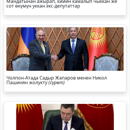
Мандатынан ажырап, кийин камалып чыккан же
сот өкүмүн уккан экс-депутаттар
Чолпон-Атада Садыр Жапаров менен Никол
Пашинян жолукту
(сүрөт)