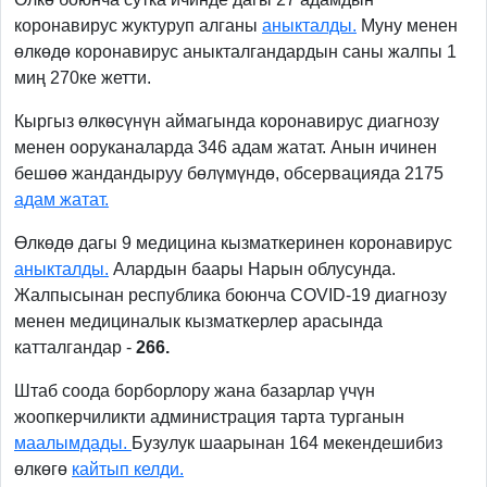
коронавирус жуктуруп алганы
аныкталды.
Муну менен
өлкөдө коронавирус аныкталгандардын саны жалпы 1
миң 270ке жетти.
Кыргыз өлкөсүнүн аймагында коронавирус диагнозу
менен ооруканаларда 346 адам жатат. Анын ичинен
бешөө жандандыруу бөлүмүндө, обсервацияда 2175
адам жатат.
Өлкөдө дагы 9 медицина кызматкеринен коронавирус
аныкталды.
Алардын баары Нарын облусунда.
Жалпысынан республика боюнча COVID-19 диагнозу
менен медициналык кызматкерлер арасында
катталгандар -
266.
Штаб соода борборлору жана базарлар үчүн
жоопкерчиликти администрация тарта турганын
маалымдады.
Бузулук шаарынан 164 мекендешибиз
өлкөгө
кайтып келди.