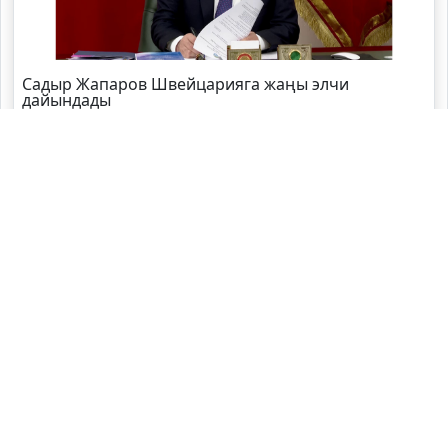
Садыр Жапаров Швейцарияга жаңы элчи
дайындады
Өзбекстандын өкмөт башчысы өлкөгө келди