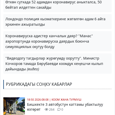
Өткөн суткада 52 адамдан коронавирус аныкталса, 50
бейтап илдеттен сакайды
Лондондо полиция кызматкерине жөтөлгөн адам 6 айга
эркинен ажыратылды
Коронавируска адистер канчалык даяр? "Манас"
аэропортунда коронавируска даярдык боюнча
симуляциялык окутуу болду
"Видеодогу тагдырлар жүрөгүмдү оорутту". Министр
Кочкоров тамада Бөрүбаевди коомдук кеңешчи кылып
дайындады
(видео)
РУБРИКАДАГЫ СОҢКУ КАБАРЛАР
18:50 2026-08-08
|
КООМ ЖАНА ТУРМУШ
Бишкекте 3 автобустун каттамы убактылуу
өзгөрөт
264
0