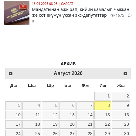
15:04 2026-08-08
|
САЯСАТ
Мандатынан ажырап, кийин камалып чыккан
же сот өкүмүн уккан экс-депутаттар
1675
0
АРХИВ
Август
2026
Дш
Шш
Шр
Бш
Жм
Иш
Жш
1
2
3
4
5
6
7
8
9
10
11
12
13
14
15
16
17
18
19
20
21
22
23
24
25
26
27
28
29
30