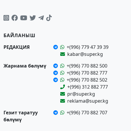
БАЙЛАНЫШ
РЕДАКЦИЯ
+(996) 779 47 39 39
kabar@super.kg
Жарнама бөлүмү
+(996) 770 882 500
+(996) 770 882 777
+(996) 770 882 502
+(996) 312 882 777
pr@super.kg
reklama@super.kg
Гезит таратуу
+(996) 770 882 707
бөлүмү