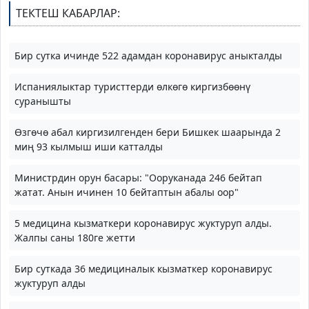
ТЕКТЕШ КАБАРЛАР:
Бир сутка ичинде 522 адамдан коронавирус аныкталды
Испаниялыктар туристтерди өлкөгө киргизбөөнү
суранышты
Өзгөчө абал киргизилгенден бери Бишкек шаарында 2
миң 93 кылмыш иши катталды
Министрдин орун басары: "Ооруканада 246 бейтап
жатат. Анын ичинен 10 бейтаптын абалы оор"
5 медицина кызматкери коронавирус жуктуруп алды.
Жалпы саны 180ге жетти
Бир суткада 36 медициналык кызматкер коронавирус
жуктуруп алды