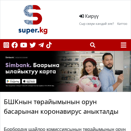
Кирүү
Сыр сөзүм кандай эле?
Каттоо
БШКнын төрайымынын орун
басарынан коронавирус аныкталды
Борбордук шайлоо комиссиясынын төрайымынын орун