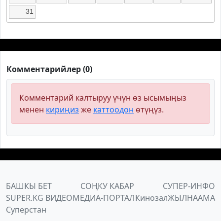
31
Комментарийлер (0)
Комментарий калтыруу үчүн өз ысымыңыз
менен
кириңиз
же
каттоодон
өтүңүз.
БАШКЫ БЕТ
СОҢКУ КАБАР
СУПЕР-ИНФО
SUPER.KG ВИДЕО
МЕДИА-ПОРТАЛ
Кинозал
ЖЫЛНААМА
Суперстан