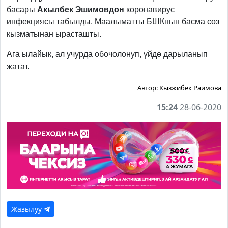
басары
Акылбек Эшимовдон
коронавирус
инфекциясы табылды. Маалыматты БШКнын басма сөз
кызматынан ырасташты.
Ага ылайык, ал учурда обочолонуп, үйдө дарыланып
жатат.
Автор:
Кызжибек Раимова
15:24
28-06-2020
Жазылуу