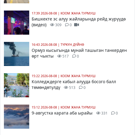
17:39 2026-08-08
|
КООМ ЖАНА ТУРМУШ
Бишкекте эс алуу жайларында рейд жүрүүдө
(видео)
309
0
16:43 2026-08-08
|
ТҮРКҮН ДҮЙНӨ
Ормуз кысыгында мунай ташыган танкерден
өрт чыкты
517
0
15:22 2026-08-08
|
КООМ ЖАНА ТУРМУШ
Колледждерге кабыл алууда босого балл
төмөндөтүлдү
513
0
15:12 2026-08-08
|
КООМ ЖАНА ТУРМУШ
9-августка карата аба ырайы
331
0